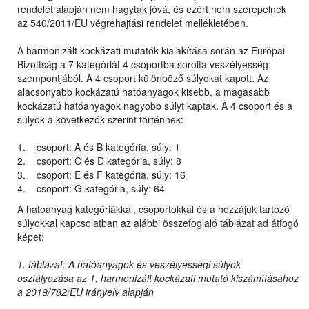
rendelet alapján nem hagytak jóvá, és ezért nem szerepelnek
az 540/2011/EU végrehajtási rendelet mellékletében.
A harmonizált kockázati mutatók kialakítása során az Európai
Bizottság a 7 kategóriát 4 csoportba sorolta veszélyesség
szempontjából. A 4 csoport különböző súlyokat kapott. Az
alacsonyabb kockázatú hatóanyagok kisebb, a magasabb
kockázatú hatóanyagok nagyobb súlyt kaptak. A 4 csoport és a
súlyok a következők szerint történnek:
1. csoport: A és B kategória, súly: 1
2. csoport: C és D kategória, súly: 8
3. csoport: E és F kategória, súly: 16
4. csoport: G kategória, súly: 64
A hatóanyag kategóriákkal, csoportokkal és a hozzájuk tartozó
súlyokkal kapcsolatban az alábbi összefoglaló táblázat ad átfogó
képet:
1. táblázat: A hatóanyagok és veszélyességi súlyok
osztályozása az 1. harmonizált kockázati mutató kiszámításához
a 2019/782/EU irányelv alapján