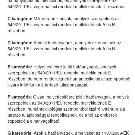
hatóanyagoknak minősülnek, és amelyek szerepelnek az
540/2011/EU végrehajtási rendelet mellékletének D. részében
C kategória:
Mikroorganizmusok, amelyek szerepelnek az
540/2011/EU végrehajtási rendelet mellékletének A és B
részében.
D kategória:
Kémiai hatóanyagok, amelyek szerepelnek az
540/2011/EU végrehajtási rendelet mellékletének A és B
részében.
E kategória:
Helyettesítésre jelölt hatóanyagok, amelyek
szerepelnek az 540/2011/EU rendelet mellékletének E
részében, de nem rendelkeznek humántoxikológiai szempontból
kizáró kritérium alá tartozó tulajdonsággal.
F kategória
: Olyan, helyettesítésre jelölt hatóanyagok, amelyek
szerepelnek az 540/2011/EU rendelet mellékletének E
részében, humántoxikológiai szempontból kizáró kritérium alá
tartozó tulajdonsággal rendelkeznek, de ahol az emberek
expozíciója elhanyagolható.
G kategória
: Azok a hatóanyagok, amelyeket az 1107/2009/EK