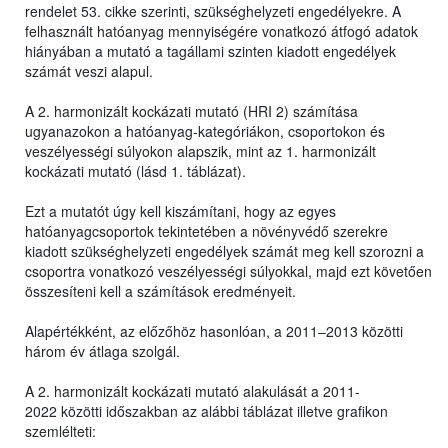
rendelet 53. cikke szerinti, szükséghelyzeti engedélyekre. A
felhasznált hatóanyag mennyiségére vonatkozó átfogó adatok
hiányában a mutató a tagállami szinten kiadott engedélyek
számát veszi alapul.
A 2. harmonizált kockázati mutató (HRI 2) számítása
ugyanazokon a hatóanyag-kategóriákon, csoportokon és
veszélyességi súlyokon alapszik, mint az 1. harmonizált
kockázati mutató (lásd 1. táblázat).
Ezt a mutatót úgy kell kiszámítani, hogy az egyes
hatóanyagcsoportok tekintetében a növényvédő szerekre
kiadott szükséghelyzeti engedélyek számát meg kell szorozni a
csoportra vonatkozó veszélyességi súlyokkal, majd ezt követően
összesíteni kell a számítások eredményeit.
Alapértékként, az előzőhöz hasonlóan, a 2011–2013 közötti
három év átlaga szolgál.
A 2. harmonizált kockázati mutató alakulását a 2011-
2022 közötti időszakban az alábbi táblázat illetve grafikon
szemlélteti: