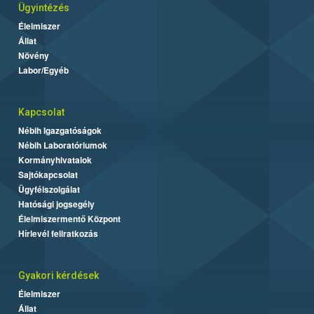
Ügyintézés
Élelmiszer
Állat
Növény
Labor/Egyéb
Kapcsolat
Nébih Igazgatóságok
Nébih Laboratóriumok
Kormányhivatalok
Sajtókapcsolat
Ügyfélszolgálat
Hatósági jogsegély
Élelmiszermentő Központ
Hírlevél feliratkozás
Gyakori kérdések
Élelmiszer
Állat