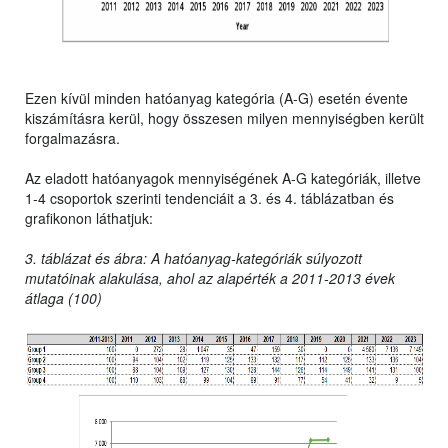
Ezen kívül minden hatóanyag kategória (A-G) esetén évente
kiszámításra kerül, hogy összesen milyen mennyiségben került
forgalmazásra.
Az eladott hatóanyagok mennyiségének A-G kategóriák, illetve
1-4 csoportok szerinti tendenciáit a 3. és 4. táblázatban és
grafikonon láthatjuk:
3. táblázat és ábra: A hatóanyag-kategóriák súlyozott
mutatóinak alakulása, ahol az alapérték a 2011-2013 évek
átlaga (100)