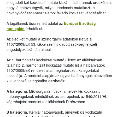
elfogadott két kockázati mutató kiszámítását, annak érdekében,
hogy láthatóvá tegyék, milyen tendencia mutatkozik a
növényvédőszer-használatból fakadó kockázat változásában.
A tagállamok összesített adatai az
Európai Bizottság
honlapján
érhetők el.
Az első két mutató a szerforgalmi adatokon illetve a
1107/2009/EK 53. cikke szerint kiadott szükséghelyzeti
engedélyek számán alapul.
Az 1. harmonizált kockázati mutató (illetve az alábbiakban
található 2. harmonizált kockázati mutató is) a hatóanyagok
1107/2009/EK rendelet által meghatározott kategóriákat
használja. A rendelet alapján az egyes hatóanyagok alapvetően
7 különböző kategóriába oszthatók:
A kategória
: Mikroorganizmusok, amelyek kis kockázatú
hatóanyagoknak minősülnek és szerepelnek az 540/2011/EU
végrehajtási rendelet mellékletének D részében
B kategória:
Kémiai hatóanyagok, amelyek kis kockázatú