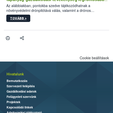
feltételeiről
Az alábbiakban, pontokba szedve tájékozódhatnak a
növényvédelmi drónpilótává válás, valamint a drónos
növényvédelmi és tápanyag-gazdálkodási tevékenység
TOVÁBB >
végzésének legfontosabb feltételeiről*.
Cookie beállítások
Hivatalunk
Bemutatkozás
Szervezeti felépítés
Gazdálkodási adatok
Felügyeleti szervünk
Projektek
Kapcsolódó linkek
Adatkezelési tájékoztató