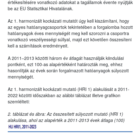
értékesítésére vonatkozó adatokat a tagállamok évente nyújtják
be az EU Statisztikai Hivatalának.
Az 1. harmonizált kockázati mutatót úgy kell kiszámítani, hogy
az egyes hatóanyagcsoportok tekintetében a forgalomba hozott
hatóanyagok éves mennyiségét meg kell szorozni a csoportra
vonatkozó veszélyességi súllyal, majd ezt követően összesíteni
kell a számítások eredményeit.
A 2011–2013 közötti három év átlagát használják kiindulási
pontként, ezt 100-as alapértékként határozták meg, ehhez
hasonlítják az évek során forgalmazott hatóanyagok súlyozott
mennyiségét.
Az 1. harmonizált kockázati mutató (HRI 1) alakulását a 2011-
2022 közötti időszakban az alábbi táblázat illetve grafikon
szemlélteti:
2. táblázat és ábra: Az összesített súlyozott mutató (HRI 1)
alakulása, ahol az alapérték a 2011-2013 évek átlaga (100)