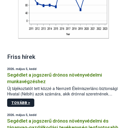
Friss hírek
2026. május 5, kedd
Segédlet a jogszerű drónos növényvédelmi
munkavégzéshez
Új tájékoztatót tett közzé a Nemzeti Élelmiszerlánc-biztonsági
Hivatal (Nébih) azok számára, akik drónnal szeretnének
növényvédelmi vagy tápanyag-gazdálkodási tevékenységet
TOVÁBB >
végezni Magyarországon. Az összefoglaló részletesen
szerepelnek a jogszerű működéshez szükséges személyi,
műszaki és hatósági feltételek.
2026. május 5, kedd
Segédlet a jogszerű drónos növényvédelmi és
tápanyag-gazdálkodási tevékenység legfontosabb