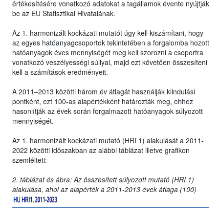
értékesítésére vonatkozó adatokat a tagállamok évente nyújtják
be az EU Statisztikai Hivatalának.
Az 1. harmonizált kockázati mutatót úgy kell kiszámítani, hogy
az egyes hatóanyagcsoportok tekintetében a forgalomba hozott
hatóanyagok éves mennyiségét meg kell szorozni a csoportra
vonatkozó veszélyességi súllyal, majd ezt követően összesíteni
kell a számítások eredményeit.
A 2011–2013 közötti három év átlagát használják kiindulási
pontként, ezt 100-as alapértékként határozták meg, ehhez
hasonlítják az évek során forgalmazott hatóanyagok súlyozott
mennyiségét.
Az 1. harmonizált kockázati mutató (HRI 1) alakulását a 2011-
2022 közötti időszakban az alábbi táblázat illetve grafikon
szemlélteti:
2. táblázat és ábra: Az összesített súlyozott mutató (HRI 1)
alakulása, ahol az alapérték a 2011-2013 évek átlaga (100)