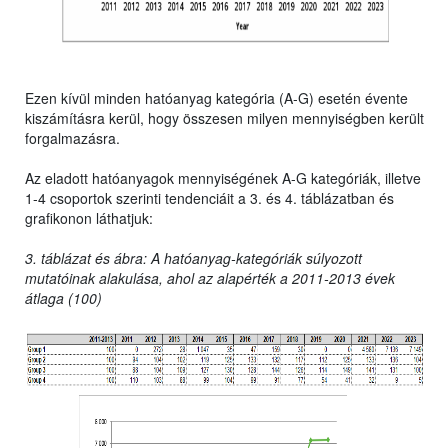
Ezen kívül minden hatóanyag kategória (A-G) esetén évente
kiszámításra kerül, hogy összesen milyen mennyiségben került
forgalmazásra.
Az eladott hatóanyagok mennyiségének A-G kategóriák, illetve
1-4 csoportok szerinti tendenciáit a 3. és 4. táblázatban és
grafikonon láthatjuk:
3. táblázat és ábra: A hatóanyag-kategóriák súlyozott
mutatóinak alakulása, ahol az alapérték a 2011-2013 évek
átlaga (100)