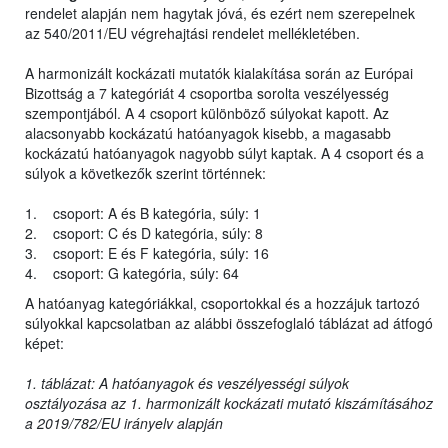
rendelet alapján nem hagytak jóvá, és ezért nem szerepelnek
az 540/2011/EU végrehajtási rendelet mellékletében.
A harmonizált kockázati mutatók kialakítása során az Európai
Bizottság a 7 kategóriát 4 csoportba sorolta veszélyesség
szempontjából. A 4 csoport különböző súlyokat kapott. Az
alacsonyabb kockázatú hatóanyagok kisebb, a magasabb
kockázatú hatóanyagok nagyobb súlyt kaptak. A 4 csoport és a
súlyok a következők szerint történnek:
1. csoport: A és B kategória, súly: 1
2. csoport: C és D kategória, súly: 8
3. csoport: E és F kategória, súly: 16
4. csoport: G kategória, súly: 64
A hatóanyag kategóriákkal, csoportokkal és a hozzájuk tartozó
súlyokkal kapcsolatban az alábbi összefoglaló táblázat ad átfogó
képet:
1. táblázat: A hatóanyagok és veszélyességi súlyok
osztályozása az 1. harmonizált kockázati mutató kiszámításához
a 2019/782/EU irányelv alapján