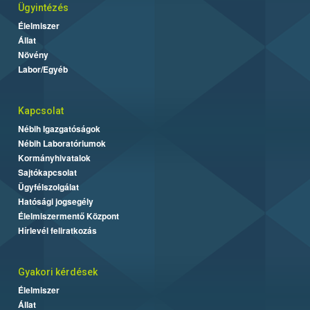
Ügyintézés
Élelmiszer
Állat
Növény
Labor/Egyéb
Kapcsolat
Nébih Igazgatóságok
Nébih Laboratóriumok
Kormányhivatalok
Sajtókapcsolat
Ügyfélszolgálat
Hatósági jogsegély
Élelmiszermentő Központ
Hírlevél feliratkozás
Gyakori kérdések
Élelmiszer
Állat