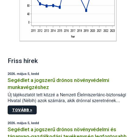
Friss hírek
2026. május 5, kedd
Segédlet a jogszerű drónos növényvédelmi
munkavégzéshez
Új tájékoztatót tett közzé a Nemzeti Élelmiszerlánc-biztonsági
Hivatal (Nébih) azok számára, akik drónnal szeretnének
növényvédelmi vagy tápanyag-gazdálkodási tevékenységet
TOVÁBB >
végezni Magyarországon. Az összefoglaló részletesen
szerepelnek a jogszerű működéshez szükséges személyi,
műszaki és hatósági feltételek.
2026. május 5, kedd
Segédlet a jogszerű drónos növényvédelmi és
tápanyag-gazdálkodási tevékenység legfontosabb