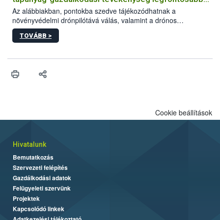
feltételeiről
Az alábbiakban, pontokba szedve tájékozódhatnak a
növényvédelmi drónpilótává válás, valamint a drónos
növényvédelmi és tápanyag-gazdálkodási tevékenység
TOVÁBB >
végzésének legfontosabb feltételeiről*.
Cookie beállítások
Hivatalunk
Bemutatkozás
Szervezeti felépítés
Gazdálkodási adatok
Felügyeleti szervünk
Projektek
Kapcsolódó linkek
Adatkezelési tájékoztató