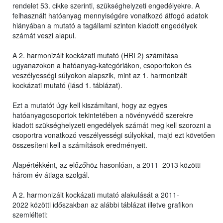
rendelet 53. cikke szerinti, szükséghelyzeti engedélyekre. A
felhasznált hatóanyag mennyiségére vonatkozó átfogó adatok
hiányában a mutató a tagállami szinten kiadott engedélyek
számát veszi alapul.
A 2. harmonizált kockázati mutató (HRI 2) számítása
ugyanazokon a hatóanyag-kategóriákon, csoportokon és
veszélyességi súlyokon alapszik, mint az 1. harmonizált
kockázati mutató (lásd 1. táblázat).
Ezt a mutatót úgy kell kiszámítani, hogy az egyes
hatóanyagcsoportok tekintetében a növényvédő szerekre
kiadott szükséghelyzeti engedélyek számát meg kell szorozni a
csoportra vonatkozó veszélyességi súlyokkal, majd ezt követően
összesíteni kell a számítások eredményeit.
Alapértékként, az előzőhöz hasonlóan, a 2011–2013 közötti
három év átlaga szolgál.
A 2. harmonizált kockázati mutató alakulását a 2011-
2022 közötti időszakban az alábbi táblázat illetve grafikon
szemlélteti: