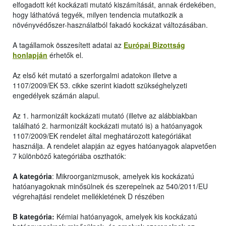
elfogadott két kockázati mutató kiszámítását, annak érdekében,
hogy láthatóvá tegyék, milyen tendencia mutatkozik a
növényvédőszer-használatból fakadó kockázat változásában.
A tagállamok összesített adatai az
Európai Bizottság
honlapján
érhetők el.
Az első két mutató a szerforgalmi adatokon illetve a
1107/2009/EK 53. cikke szerint kiadott szükséghelyzeti
engedélyek számán alapul.
Az 1. harmonizált kockázati mutató (illetve az alábbiakban
található 2. harmonizált kockázati mutató is) a hatóanyagok
1107/2009/EK rendelet által meghatározott kategóriákat
használja. A rendelet alapján az egyes hatóanyagok alapvetően
7 különböző kategóriába oszthatók:
A kategória
: Mikroorganizmusok, amelyek kis kockázatú
hatóanyagoknak minősülnek és szerepelnek az 540/2011/EU
végrehajtási rendelet mellékletének D részében
B kategória:
Kémiai hatóanyagok, amelyek kis kockázatú