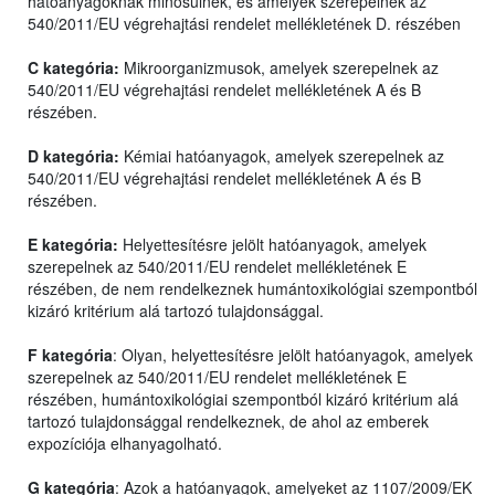
hatóanyagoknak minősülnek, és amelyek szerepelnek az
540/2011/EU végrehajtási rendelet mellékletének D. részében
C kategória:
Mikroorganizmusok, amelyek szerepelnek az
540/2011/EU végrehajtási rendelet mellékletének A és B
részében.
D kategória:
Kémiai hatóanyagok, amelyek szerepelnek az
540/2011/EU végrehajtási rendelet mellékletének A és B
részében.
E kategória:
Helyettesítésre jelölt hatóanyagok, amelyek
szerepelnek az 540/2011/EU rendelet mellékletének E
részében, de nem rendelkeznek humántoxikológiai szempontból
kizáró kritérium alá tartozó tulajdonsággal.
F kategória
: Olyan, helyettesítésre jelölt hatóanyagok, amelyek
szerepelnek az 540/2011/EU rendelet mellékletének E
részében, humántoxikológiai szempontból kizáró kritérium alá
tartozó tulajdonsággal rendelkeznek, de ahol az emberek
expozíciója elhanyagolható.
G kategória
: Azok a hatóanyagok, amelyeket az 1107/2009/EK