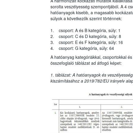
A harmonizált kockázati mutatók kialakítása
sorolta veszélyesség szempontjából. A 4 cs
hatóanyagok kisebb, a magasabb kockázatú 
súlyok a következők szerint történnek:
1. csoport: A és B kategória, súly: 1
2. csoport: C és D kategória, súly: 8
3. csoport: E és F kategória, súly: 16
4. csoport: G kategória, súly: 64
A hatóanyag kategóriákkal, csoportokkal és 
összefoglaló táblázat ad átfogó képet:
1. táblázat: A hatóanyagok és veszélyességi
kiszámításához a 2019/782/EU irányelv ala