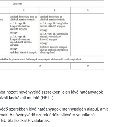
mba hozott növényvédő szerekben jelen lévő hatóanyagok
zált kockázati mutató (HRI 1).
védő szerekben lévő hatóanyagok mennyiségén alapul, amit
znak. A növényvédő szerek értékesítésére vonatkozó
EU Statisztikai Hivatalának.