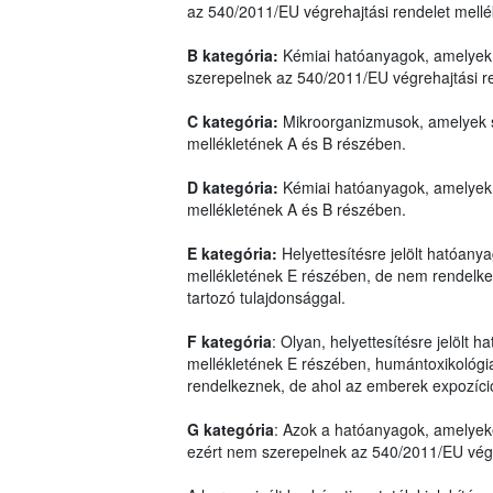
az 540/2011/EU végrehajtási rendelet mell
B kategória:
Kémiai hatóanyagok, amelyek 
szerepelnek az 540/2011/EU végrehajtási r
C kategória:
Mikroorganizmusok, amelyek s
mellékletének A és B részében.
D kategória:
Kémiai hatóanyagok, amelyek 
mellékletének A és B részében.
E kategória:
Helyettesítésre jelölt hatóan
mellékletének E részében, de nem rendelkez
tartozó tulajdonsággal.
F kategória
: Olyan, helyettesítésre jelölt
mellékletének E részében, humántoxikológiai
rendelkeznek, de ahol az emberek expozíci
G kategória
: Azok a hatóanyagok, amelyek
ezért nem szerepelnek az 540/2011/EU végre