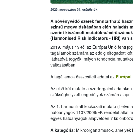
2023. augusztus 31, csütörtök
A növényvédő szerek fenntartható haszná
szintű megvalósításában elért haladás 
szerint kiszámolt mutatókra/mérőszámok
(Harmonised Risk Indicators - HRI) van 
2019. május 19-től az Európai Unió fenti j
tagállamok számára az eddig elfogadott két
láthatóvá tegyék, milyen tendencia mutatko
változásában.
A tagállamok összesített adatai az
Európai 
Az első két mutató a szerforgalmi adatokon i
szükséghelyzeti engedélyek számán alapul.
Az 1. harmonizált kockázati mutató (illetve 
hatóanyagok 1107/2009/EK rendelet által me
egyes hatóanyagok alapvetően 7 különböző 
A kategória
: Mikroorganizmusok, amelyek 