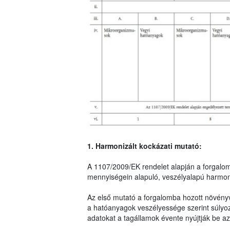
1. Harmonizált kockázati mutató:
A 1107/2009/EK rendelet alapján a forgalo
mennyiségein alapuló, veszélyalapú harmoni
Az első mutató a forgalomba hozott növény
a hatóanyagok veszélyessége szerint súlyo
adatokat a tagállamok évente nyújtják be az 