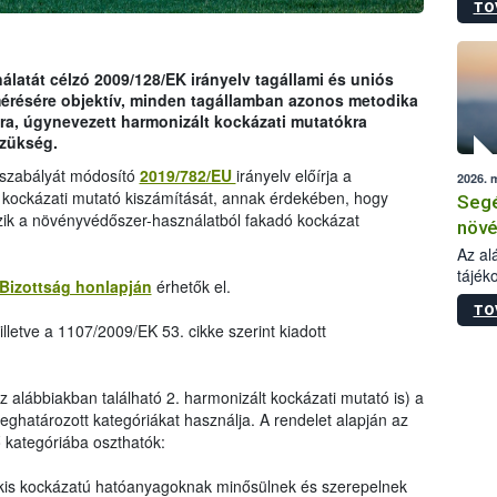
TO
növén
tevék
össze
működ
latát célzó 2009/128/EK irányelv tagállami és uniós
hatósá
mérésére objektív, minden tagállamban azonos metodika
ra, úgynevezett harmonizált kockázati mutatókra
szükség.
ogszabályát módosító
2019/782/EU
irányelv előírja a
2026. 
 kockázati mutató kiszámítását, annak érdekében, hogy
Segé
zik a növényvédőszer-használatból fakadó kockázat
növé
gazd
Az al
tájék
felté
Bizottság honlapján
érhetők el.
válás
TO
tápan
lletve a 1107/2009/EK 53. cikke szerint kiadott
legfon
az alábbiakban található 2. harmonizált kockázati mutató is) a
ghatározott kategóriákat használja. A rendelet alapján az
kategóriába oszthatók:
kis kockázatú hatóanyagoknak minősülnek és szerepelnek