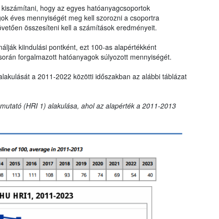
ll kiszámítani, hogy az egyes hatóanyagcsoportok
gok éves mennyiségét meg kell szorozni a csoportra
övetően összesíteni kell a számítások eredményeit.
lják kiindulási pontként, ezt 100-as alapértékként
során forgalmazott hatóanyagok súlyozott mennyiségét.
alakulását a 2011-2022 közötti időszakban az alábbi táblázat
t mutató (HRI 1) alakulása, ahol az alapérték a 2011-2013