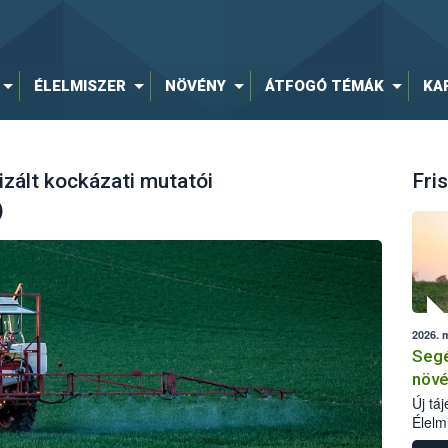
ÉLELMISZER
NÖVÉNY
ÁTFOGÓ TÉMÁK
KA
zált kockázati mutatói
Fris
)
2026. 
Segé
növé
Új tá
Élelm
számá