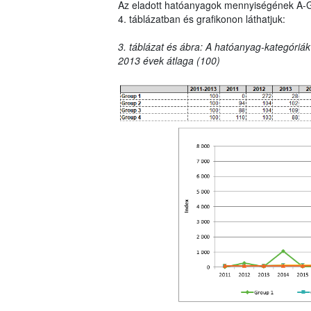
Az eladott hatóanyagok mennyiségének A-G ka
4. táblázatban és grafikonon láthatjuk:
3. táblázat és ábra: A hatóanyag-kategóriák
2013 évek átlaga (100)