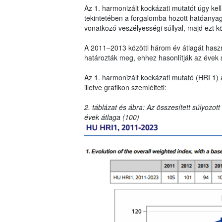
Az 1. harmonizált kockázati mutatót úgy ke
tekintetében a forgalomba hozott hatóanya
vonatkozó veszélyességi súllyal, majd ezt k
A 2011–2013 közötti három év átlagát haszná
határozták meg, ehhez hasonlítják az évek 
Az 1. harmonizált kockázati mutató (HRI 1) 
illetve grafikon szemlélteti:
2. táblázat és ábra: Az összesített súlyozot
évek átlaga (100)