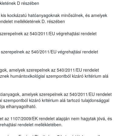
ékletének D részében
kis kockázatú hatóanyagoknak minősülnek, és amelyek
endelet mellékletének D. részében
zerepelnek az 540/2011/EU végrehajtási rendelet
szerepelnek az 540/2011/EU végrehajtási rendelet
yagok, amelyek szerepelnek az 540/2011/EU rendelet
nek humántoxikológiai szempontból kizáró kritérium alá
 hatóanyagok, amelyek szerepelnek az 540/2011/EU rendelet
 szempontból kizáró kritérium alá tartozó tulajdonsággal
ója elhanyagolható.
et az 1107/2009/EK rendelet alapján nem hagytak jóvá, és
hajtási rendelet mellékletében.