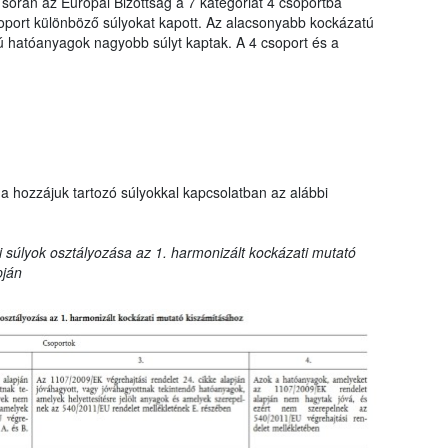
 során az Európai Bizottság a 7 kategóriát 4 csoportba
oport különböző súlyokat kapott. Az alacsonyabb kockázatú
hatóanyagok nagyobb súlyt kaptak. A 4 csoport és a
a hozzájuk tartozó súlyokkal kapcsolatban az alábbi
 súlyok osztályozása az 1. harmonizált kockázati mutató
pján