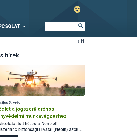
PCSOLAT
s hírek
május 5, kedd
dlet a jogszerű drónos
nyvédelmi munkavégzéshez
jékoztatót tett közzé a Nemzeti
iszerlánc-biztonsági Hivatal (Nébih) azok
ra, akik drónnal szeretnének