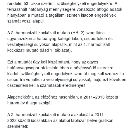
rendelet 53. cikke szerinti, szükséghelyzeti engedélyekre. A
felhasznált hatóanyag mennyiségére vonatkozó átfogó adatok
hiányában a mutató a tagállami szinten kiadott engedélyek
számát veszi alapul.
A 2. harmonizált kockázati mutató (HRI 2) számítása
ugyanazokon a hatóanyag-kategóriákon, csoportokon és
veszélyességi súlyokon alapszik, mint az 1. harmonizált
kockázati mutató (lásd 1. táblázat).
Ezt a mutatót úgy kell kiszámítani, hogy az egyes
hatóanyagcsoportok tekintetében a növényvédő szerekre
kiadott szükséghelyzeti engedélyek számát meg kell szorozni a
csoportra vonatkozó veszélyességi súlyokkal, majd ezt követően
összesíteni kell a számítások eredményeit.
Alapértékként, az előzőhöz hasonlóan, a 2011–2013 közötti
három év átlaga szolgál.
A 2. harmonizált kockázati mutató alakulását a 2011-
2022 közötti időszakban az alábbi táblázat illetve grafikon
szemlélteti: