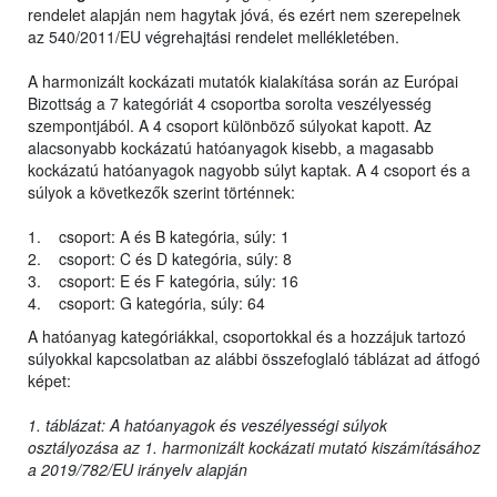
rendelet alapján nem hagytak jóvá, és ezért nem szerepelnek
az 540/2011/EU végrehajtási rendelet mellékletében.
A harmonizált kockázati mutatók kialakítása során az Európai
Bizottság a 7 kategóriát 4 csoportba sorolta veszélyesség
szempontjából. A 4 csoport különböző súlyokat kapott. Az
alacsonyabb kockázatú hatóanyagok kisebb, a magasabb
kockázatú hatóanyagok nagyobb súlyt kaptak. A 4 csoport és a
súlyok a következők szerint történnek:
1. csoport: A és B kategória, súly: 1
2. csoport: C és D kategória, súly: 8
3. csoport: E és F kategória, súly: 16
4. csoport: G kategória, súly: 64
A hatóanyag kategóriákkal, csoportokkal és a hozzájuk tartozó
súlyokkal kapcsolatban az alábbi összefoglaló táblázat ad átfogó
képet:
1. táblázat: A hatóanyagok és veszélyességi súlyok
osztályozása az 1. harmonizált kockázati mutató kiszámításához
a 2019/782/EU irányelv alapján