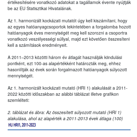
értékesítésére vonatkozó adatokat a tagállamok évente nyújtják
be az EU Statisztikai Hivatalának.
Az 1. harmonizált kockázati mutatót úgy kell kiszámítani, hogy
az egyes hatóanyagcsoportok tekintetében a forgalomba hozott
hatóanyagok éves mennyiségét meg kell szorozni a csoportra
vonatkozó veszélyességi súllyal, majd ezt követően összesíteni
kell a számítások eredményeit.
A 2011–2013 közötti három év átlagát használják kiindulási
pontként, ezt 100-as alapértékként határozták meg, ehhez
hasonlítják az évek során forgalmazott hatóanyagok súlyozott
mennyiségét.
Az 1. harmonizált kockázati mutató (HRI 1) alakulását a 2011-
2022 közötti időszakban az alábbi táblázat illetve grafikon
szemlélteti:
2. táblázat és ábra: Az összesített súlyozott mutató (HRI 1)
alakulása, ahol az alapérték a 2011-2013 évek átlaga (100)