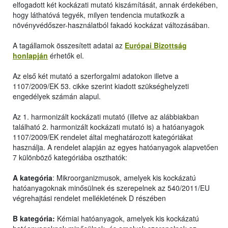
elfogadott két kockázati mutató kiszámítását, annak érdekében,
hogy láthatóvá tegyék, milyen tendencia mutatkozik a
növényvédőszer-használatból fakadó kockázat változásában.
A tagállamok összesített adatai az
Európai Bizottság
honlapján
érhetők el.
Az első két mutató a szerforgalmi adatokon illetve a
1107/2009/EK 53. cikke szerint kiadott szükséghelyzeti
engedélyek számán alapul.
Az 1. harmonizált kockázati mutató (illetve az alábbiakban
található 2. harmonizált kockázati mutató is) a hatóanyagok
1107/2009/EK rendelet által meghatározott kategóriákat
használja. A rendelet alapján az egyes hatóanyagok alapvetően
7 különböző kategóriába oszthatók:
A kategória
: Mikroorganizmusok, amelyek kis kockázatú
hatóanyagoknak minősülnek és szerepelnek az 540/2011/EU
végrehajtási rendelet mellékletének D részében
B kategória:
Kémiai hatóanyagok, amelyek kis kockázatú