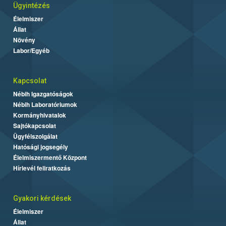
Ügyintézés
Élelmiszer
Állat
Növény
Labor/Egyéb
Kapcsolat
Nébih Igazgatóságok
Nébih Laboratóriumok
Kormányhivatalok
Sajtókapcsolat
Ügyfélszolgálat
Hatósági jogsegély
Élelmiszermentő Központ
Hírlevél feliratkozás
Gyakori kérdések
Élelmiszer
Állat