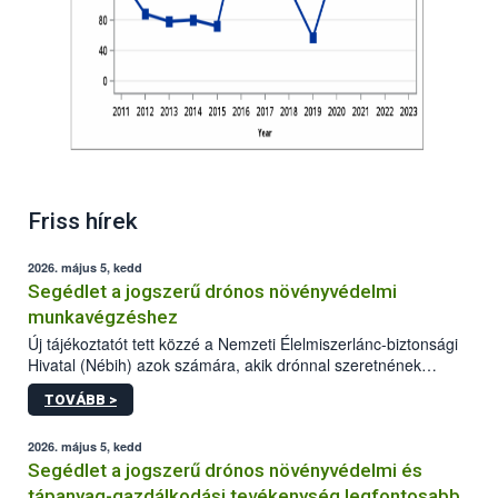
Friss hírek
2026. május 5, kedd
Segédlet a jogszerű drónos növényvédelmi
munkavégzéshez
Új tájékoztatót tett közzé a Nemzeti Élelmiszerlánc-biztonsági
Hivatal (Nébih) azok számára, akik drónnal szeretnének
növényvédelmi vagy tápanyag-gazdálkodási tevékenységet
TOVÁBB >
végezni Magyarországon. Az összefoglaló részletesen
szerepelnek a jogszerű működéshez szükséges személyi,
műszaki és hatósági feltételek.
2026. május 5, kedd
Segédlet a jogszerű drónos növényvédelmi és
tápanyag-gazdálkodási tevékenység legfontosabb