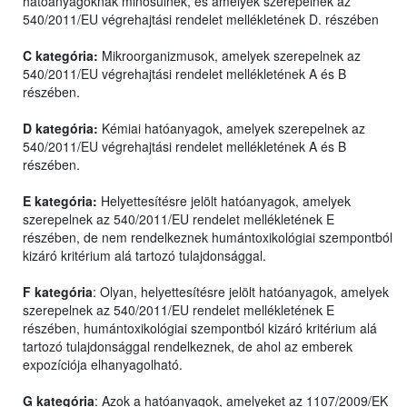
hatóanyagoknak minősülnek, és amelyek szerepelnek az
540/2011/EU végrehajtási rendelet mellékletének D. részében
C kategória:
Mikroorganizmusok, amelyek szerepelnek az
540/2011/EU végrehajtási rendelet mellékletének A és B
részében.
D kategória:
Kémiai hatóanyagok, amelyek szerepelnek az
540/2011/EU végrehajtási rendelet mellékletének A és B
részében.
E kategória:
Helyettesítésre jelölt hatóanyagok, amelyek
szerepelnek az 540/2011/EU rendelet mellékletének E
részében, de nem rendelkeznek humántoxikológiai szempontból
kizáró kritérium alá tartozó tulajdonsággal.
F kategória
: Olyan, helyettesítésre jelölt hatóanyagok, amelyek
szerepelnek az 540/2011/EU rendelet mellékletének E
részében, humántoxikológiai szempontból kizáró kritérium alá
tartozó tulajdonsággal rendelkeznek, de ahol az emberek
expozíciója elhanyagolható.
G kategória
: Azok a hatóanyagok, amelyeket az 1107/2009/EK