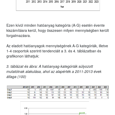
Ezen kívül minden hatóanyag kategória (A-G) esetén évente
kiszámításra kerül, hogy összesen milyen mennyiségben került
forgalmazásra.
Az eladott hatóanyagok mennyiségének A-G kategóriák, illetve
1-4 csoportok szerinti tendenciáit a 3. és 4. táblázatban és
grafikonon láthatjuk:
3. táblázat és ábra: A hatóanyag-kategóriák súlyozott
mutatóinak alakulása, ahol az alapérték a 2011-2013 évek
átlaga (100)