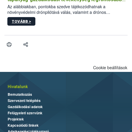
feltételeiről
Az alábbiakban, pontokba szedve tájékozódhatnak a
növényvédelmi drónpilótává válás, valamint a drónos
növényvédelmi és tápanyag-gazdálkodási tevékenység
TOVÁBB >
végzésének legfontosabb feltételeiről*.
Cookie beállítások
Hivatalunk
Bemutatkozás
Szervezeti felépítés
Gazdálkodási adatok
Felügyeleti szervünk
Projektek
Kapcsolódó linkek
Adatkezelési tájékoztató