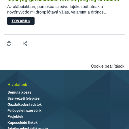
feltételeiről
Az alábbiakban, pontokba szedve tájékozódhatnak a
növényvédelmi drónpilótává válás, valamint a drónos
növényvédelmi és tápanyag-gazdálkodási tevékenység
TOVÁBB >
végzésének legfontosabb feltételeiről*.
Cookie beállítások
Hivatalunk
Bemutatkozás
Szervezeti felépítés
Gazdálkodási adatok
Felügyeleti szervünk
Projektek
Kapcsolódó linkek
Adatkezelési tájékoztató