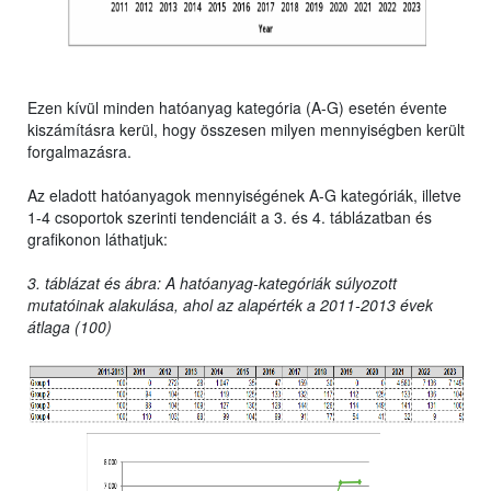
Ezen kívül minden hatóanyag kategória (A-G) esetén évente
kiszámításra kerül, hogy összesen milyen mennyiségben került
forgalmazásra.
Az eladott hatóanyagok mennyiségének A-G kategóriák, illetve
1-4 csoportok szerinti tendenciáit a 3. és 4. táblázatban és
grafikonon láthatjuk:
3. táblázat és ábra: A hatóanyag-kategóriák súlyozott
mutatóinak alakulása, ahol az alapérték a 2011-2013 évek
átlaga (100)