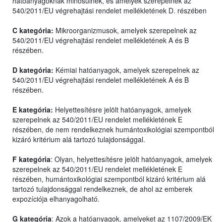
hatóanyagoknak minősülnek, és amelyek szerepelnek az
540/2011/EU végrehajtási rendelet mellékletének D. részében
C kategória:
Mikroorganizmusok, amelyek szerepelnek az
540/2011/EU végrehajtási rendelet mellékletének A és B
részében.
D kategória:
Kémiai hatóanyagok, amelyek szerepelnek az
540/2011/EU végrehajtási rendelet mellékletének A és B
részében.
E kategória:
Helyettesítésre jelölt hatóanyagok, amelyek
szerepelnek az 540/2011/EU rendelet mellékletének E
részében, de nem rendelkeznek humántoxikológiai szempontból
kizáró kritérium alá tartozó tulajdonsággal.
F kategória
: Olyan, helyettesítésre jelölt hatóanyagok, amelyek
szerepelnek az 540/2011/EU rendelet mellékletének E
részében, humántoxikológiai szempontból kizáró kritérium alá
tartozó tulajdonsággal rendelkeznek, de ahol az emberek
expozíciója elhanyagolható.
G kategória
: Azok a hatóanyagok, amelyeket az 1107/2009/EK