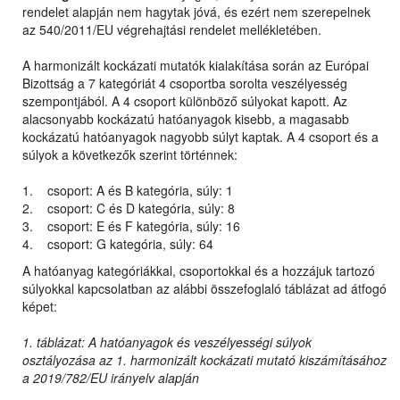
rendelet alapján nem hagytak jóvá, és ezért nem szerepelnek
az 540/2011/EU végrehajtási rendelet mellékletében.
A harmonizált kockázati mutatók kialakítása során az Európai
Bizottság a 7 kategóriát 4 csoportba sorolta veszélyesség
szempontjából. A 4 csoport különböző súlyokat kapott. Az
alacsonyabb kockázatú hatóanyagok kisebb, a magasabb
kockázatú hatóanyagok nagyobb súlyt kaptak. A 4 csoport és a
súlyok a következők szerint történnek:
1. csoport: A és B kategória, súly: 1
2. csoport: C és D kategória, súly: 8
3. csoport: E és F kategória, súly: 16
4. csoport: G kategória, súly: 64
A hatóanyag kategóriákkal, csoportokkal és a hozzájuk tartozó
súlyokkal kapcsolatban az alábbi összefoglaló táblázat ad átfogó
képet:
1. táblázat: A hatóanyagok és veszélyességi súlyok
osztályozása az 1. harmonizált kockázati mutató kiszámításához
a 2019/782/EU irányelv alapján