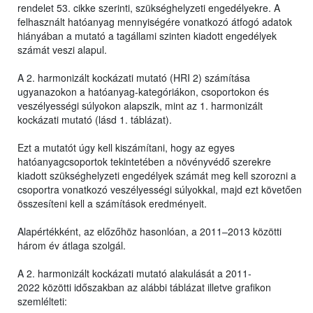
rendelet 53. cikke szerinti, szükséghelyzeti engedélyekre. A
felhasznált hatóanyag mennyiségére vonatkozó átfogó adatok
hiányában a mutató a tagállami szinten kiadott engedélyek
számát veszi alapul.
A 2. harmonizált kockázati mutató (HRI 2) számítása
ugyanazokon a hatóanyag-kategóriákon, csoportokon és
veszélyességi súlyokon alapszik, mint az 1. harmonizált
kockázati mutató (lásd 1. táblázat).
Ezt a mutatót úgy kell kiszámítani, hogy az egyes
hatóanyagcsoportok tekintetében a növényvédő szerekre
kiadott szükséghelyzeti engedélyek számát meg kell szorozni a
csoportra vonatkozó veszélyességi súlyokkal, majd ezt követően
összesíteni kell a számítások eredményeit.
Alapértékként, az előzőhöz hasonlóan, a 2011–2013 közötti
három év átlaga szolgál.
A 2. harmonizált kockázati mutató alakulását a 2011-
2022 közötti időszakban az alábbi táblázat illetve grafikon
szemlélteti: