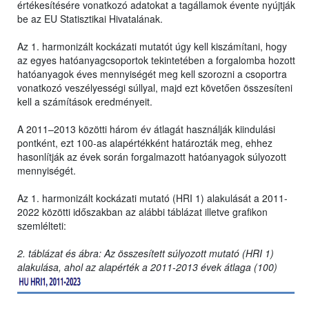
értékesítésére vonatkozó adatokat a tagállamok évente nyújtják
be az EU Statisztikai Hivatalának.
Az 1. harmonizált kockázati mutatót úgy kell kiszámítani, hogy
az egyes hatóanyagcsoportok tekintetében a forgalomba hozott
hatóanyagok éves mennyiségét meg kell szorozni a csoportra
vonatkozó veszélyességi súllyal, majd ezt követően összesíteni
kell a számítások eredményeit.
A 2011–2013 közötti három év átlagát használják kiindulási
pontként, ezt 100-as alapértékként határozták meg, ehhez
hasonlítják az évek során forgalmazott hatóanyagok súlyozott
mennyiségét.
Az 1. harmonizált kockázati mutató (HRI 1) alakulását a 2011-
2022 közötti időszakban az alábbi táblázat illetve grafikon
szemlélteti:
2. táblázat és ábra: Az összesített súlyozott mutató (HRI 1)
alakulása, ahol az alapérték a 2011-2013 évek átlaga (100)