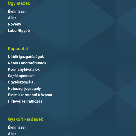
Ügyintézés
Élelmiszer
Állat
Növény
Labor/Egyéb
Kapcsolat
Nébih Igazgatóságok
Nébih Laboratóriumok
Kormányhivatalok
Sajtókapcsolat
Ügyfélszolgálat
Hatósági jogsegély
Élelmiszermentő Központ
Hírlevél feliratkozás
Gyakori kérdések
Élelmiszer
Állat