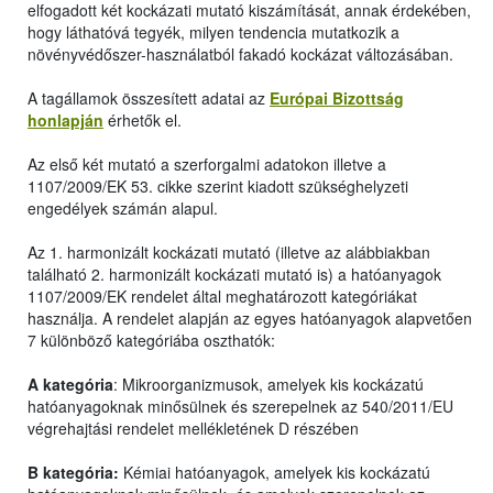
elfogadott két kockázati mutató kiszámítását, annak érdekében,
hogy láthatóvá tegyék, milyen tendencia mutatkozik a
növényvédőszer-használatból fakadó kockázat változásában.
A tagállamok összesített adatai az
Európai Bizottság
honlapján
érhetők el.
Az első két mutató a szerforgalmi adatokon illetve a
1107/2009/EK 53. cikke szerint kiadott szükséghelyzeti
engedélyek számán alapul.
Az 1. harmonizált kockázati mutató (illetve az alábbiakban
található 2. harmonizált kockázati mutató is) a hatóanyagok
1107/2009/EK rendelet által meghatározott kategóriákat
használja. A rendelet alapján az egyes hatóanyagok alapvetően
7 különböző kategóriába oszthatók:
A kategória
: Mikroorganizmusok, amelyek kis kockázatú
hatóanyagoknak minősülnek és szerepelnek az 540/2011/EU
végrehajtási rendelet mellékletének D részében
B kategória:
Kémiai hatóanyagok, amelyek kis kockázatú