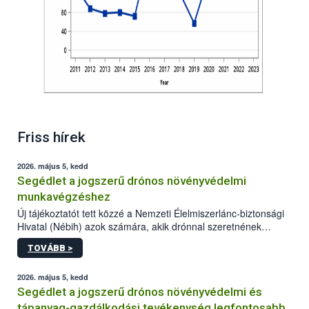
Friss hírek
2026. május 5, kedd
Segédlet a jogszerű drónos növényvédelmi
munkavégzéshez
Új tájékoztatót tett közzé a Nemzeti Élelmiszerlánc-biztonsági
Hivatal (Nébih) azok számára, akik drónnal szeretnének
növényvédelmi vagy tápanyag-gazdálkodási tevékenységet
TOVÁBB >
végezni Magyarországon. Az összefoglaló részletesen
szerepelnek a jogszerű működéshez szükséges személyi,
műszaki és hatósági feltételek.
2026. május 5, kedd
Segédlet a jogszerű drónos növényvédelmi és
tápanyag-gazdálkodási tevékenység legfontosabb