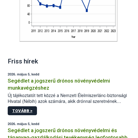
Friss hírek
2026. május 5, kedd
Segédlet a jogszerű drónos növényvédelmi
munkavégzéshez
Új tájékoztatót tett közzé a Nemzeti Élelmiszerlánc-biztonsági
Hivatal (Nébih) azok számára, akik drónnal szeretnének
növényvédelmi vagy tápanyag-gazdálkodási tevékenységet
TOVÁBB >
végezni Magyarországon. Az összefoglaló részletesen
szerepelnek a jogszerű működéshez szükséges személyi,
műszaki és hatósági feltételek.
2026. május 5, kedd
Segédlet a jogszerű drónos növényvédelmi és
tápanyag-gazdálkodási tevékenység legfontosabb