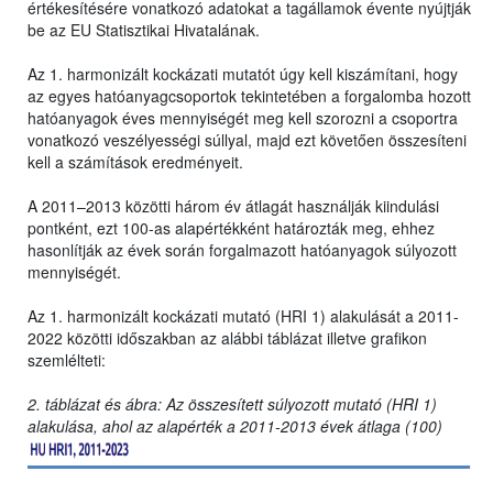
értékesítésére vonatkozó adatokat a tagállamok évente nyújtják
be az EU Statisztikai Hivatalának.
Az 1. harmonizált kockázati mutatót úgy kell kiszámítani, hogy
az egyes hatóanyagcsoportok tekintetében a forgalomba hozott
hatóanyagok éves mennyiségét meg kell szorozni a csoportra
vonatkozó veszélyességi súllyal, majd ezt követően összesíteni
kell a számítások eredményeit.
A 2011–2013 közötti három év átlagát használják kiindulási
pontként, ezt 100-as alapértékként határozták meg, ehhez
hasonlítják az évek során forgalmazott hatóanyagok súlyozott
mennyiségét.
Az 1. harmonizált kockázati mutató (HRI 1) alakulását a 2011-
2022 közötti időszakban az alábbi táblázat illetve grafikon
szemlélteti:
2. táblázat és ábra: Az összesített súlyozott mutató (HRI 1)
alakulása, ahol az alapérték a 2011-2013 évek átlaga (100)