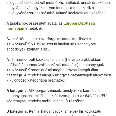
elfogadott két kockázati mutató kiszámítását, annak érdekében,
hogy láthatóvá tegyék, milyen tendencia mutatkozik a
növényvédőszer-használatból fakadó kockázat változásában.
A tagállamok összesített adatai az
Európai Bizottság
honlapján
érhetők el.
Az első két mutató a szerforgalmi adatokon illetve a
1107/2009/EK 53. cikke szerint kiadott szükséghelyzeti
engedélyek számán alapul.
Az 1. harmonizált kockázati mutató (illetve az alábbiakban
található 2. harmonizált kockázati mutató is) a hatóanyagok
1107/2009/EK rendelet által meghatározott kategóriákat
használja. A rendelet alapján az egyes hatóanyagok alapvetően
7 különböző kategóriába oszthatók:
A kategória
: Mikroorganizmusok, amelyek kis kockázatú
hatóanyagoknak minősülnek és szerepelnek az 540/2011/EU
végrehajtási rendelet mellékletének D részében
B kategória:
Kémiai hatóanyagok, amelyek kis kockázatú