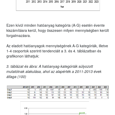
Ezen kívül minden hatóanyag kategória (A-G) esetén évente
kiszámításra kerül, hogy összesen milyen mennyiségben került
forgalmazásra.
Az eladott hatóanyagok mennyiségének A-G kategóriák, illetve
1-4 csoportok szerinti tendenciáit a 3. és 4. táblázatban és
grafikonon láthatjuk:
3. táblázat és ábra: A hatóanyag-kategóriák súlyozott
mutatóinak alakulása, ahol az alapérték a 2011-2013 évek
átlaga (100)