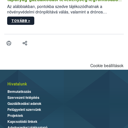
feltételeiről
Az alábbiakban, pontokba szedve tájékozódhatnak a
növényvédelmi drónpilótává válás, valamint a drónos
növényvédelmi és tápanyag-gazdálkodási tevékenység
TOVÁBB >
végzésének legfontosabb feltételeiről*.
Cookie beállítások
Hivatalunk
Bemutatkozás
Szervezeti felépítés
Gazdálkodási adatok
Felügyeleti szervünk
Projektek
Kapcsolódó linkek
Adatkezelési tájékoztató