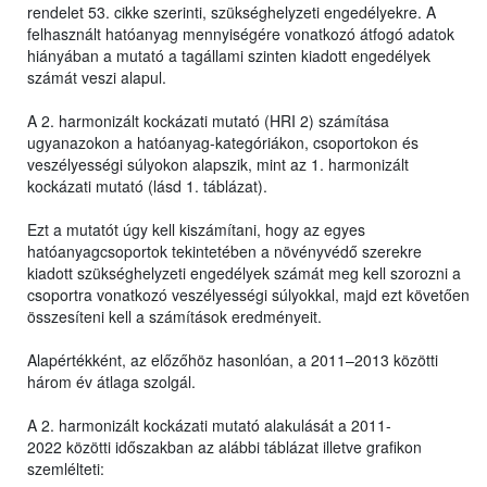
rendelet 53. cikke szerinti, szükséghelyzeti engedélyekre. A
felhasznált hatóanyag mennyiségére vonatkozó átfogó adatok
hiányában a mutató a tagállami szinten kiadott engedélyek
számát veszi alapul.
A 2. harmonizált kockázati mutató (HRI 2) számítása
ugyanazokon a hatóanyag-kategóriákon, csoportokon és
veszélyességi súlyokon alapszik, mint az 1. harmonizált
kockázati mutató (lásd 1. táblázat).
Ezt a mutatót úgy kell kiszámítani, hogy az egyes
hatóanyagcsoportok tekintetében a növényvédő szerekre
kiadott szükséghelyzeti engedélyek számát meg kell szorozni a
csoportra vonatkozó veszélyességi súlyokkal, majd ezt követően
összesíteni kell a számítások eredményeit.
Alapértékként, az előzőhöz hasonlóan, a 2011–2013 közötti
három év átlaga szolgál.
A 2. harmonizált kockázati mutató alakulását a 2011-
2022 közötti időszakban az alábbi táblázat illetve grafikon
szemlélteti: