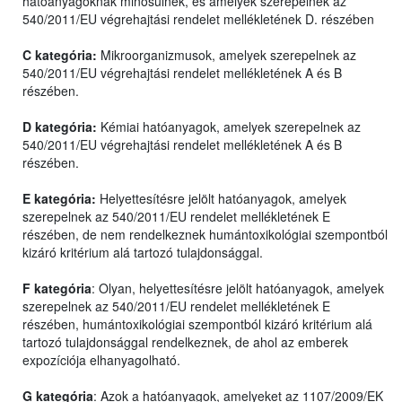
hatóanyagoknak minősülnek, és amelyek szerepelnek az
540/2011/EU végrehajtási rendelet mellékletének D. részében
C kategória:
Mikroorganizmusok, amelyek szerepelnek az
540/2011/EU végrehajtási rendelet mellékletének A és B
részében.
D kategória:
Kémiai hatóanyagok, amelyek szerepelnek az
540/2011/EU végrehajtási rendelet mellékletének A és B
részében.
E kategória:
Helyettesítésre jelölt hatóanyagok, amelyek
szerepelnek az 540/2011/EU rendelet mellékletének E
részében, de nem rendelkeznek humántoxikológiai szempontból
kizáró kritérium alá tartozó tulajdonsággal.
F kategória
: Olyan, helyettesítésre jelölt hatóanyagok, amelyek
szerepelnek az 540/2011/EU rendelet mellékletének E
részében, humántoxikológiai szempontból kizáró kritérium alá
tartozó tulajdonsággal rendelkeznek, de ahol az emberek
expozíciója elhanyagolható.
G kategória
: Azok a hatóanyagok, amelyeket az 1107/2009/EK