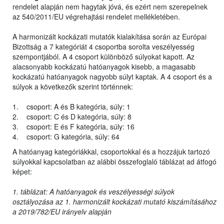
rendelet alapján nem hagytak jóvá, és ezért nem szerepelnek
az 540/2011/EU végrehajtási rendelet mellékletében.
A harmonizált kockázati mutatók kialakítása során az Európai
Bizottság a 7 kategóriát 4 csoportba sorolta veszélyesség
szempontjából. A 4 csoport különböző súlyokat kapott. Az
alacsonyabb kockázatú hatóanyagok kisebb, a magasabb
kockázatú hatóanyagok nagyobb súlyt kaptak. A 4 csoport és a
súlyok a következők szerint történnek:
1. csoport: A és B kategória, súly: 1
2. csoport: C és D kategória, súly: 8
3. csoport: E és F kategória, súly: 16
4. csoport: G kategória, súly: 64
A hatóanyag kategóriákkal, csoportokkal és a hozzájuk tartozó
súlyokkal kapcsolatban az alábbi összefoglaló táblázat ad átfogó
képet:
1. táblázat: A hatóanyagok és veszélyességi súlyok
osztályozása az 1. harmonizált kockázati mutató kiszámításához
a 2019/782/EU irányelv alapján