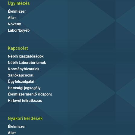
Ügyintézés
Élelmiszer
Állat
Növény
Labor/Egyéb
Kapcsolat
Nébih Igazgatóságok
Nébih Laboratóriumok
Kormányhivatalok
Sajtókapcsolat
Ügyfélszolgálat
Hatósági jogsegély
Élelmiszermentő Központ
Hírlevél feliratkozás
Gyakori kérdések
Élelmiszer
Állat