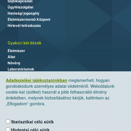
Sajtókapcsolat
Ügyfélszolgálat
Hatósági jogsegély
Élelmiszermentő Központ
Hírlevél feliratkozás
Gyakori kérdések
Élelmiszer
Állat
Növény
Laboratóriumok
Labor/Egyéb
Adatkezelési tájékoztatónkban
megismerheti, hogyan
gondoskodunk személyes adatai védelméről. Weboldalunk
cookie-kat (sütiket) használ a jobb felhasználói élmény
érdekében, melynek biztosításához kérjük, kattintson az
„Elfogadom” gombra.
Statisztikai célú sütik
Nemzeti Élelmiszerlánc-biztonsági Hivatal
Hirdetési célú sütik