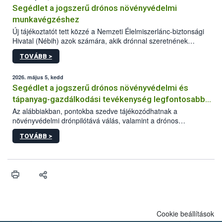
Segédlet a jogszerű drónos növényvédelmi
munkavégzéshez
Új tájékoztatót tett közzé a Nemzeti Élelmiszerlánc-biztonsági
Hivatal (Nébih) azok számára, akik drónnal szeretnének
növényvédelmi vagy tápanyag-gazdálkodási tevékenységet
TOVÁBB >
végezni Magyarországon. Az összefoglaló részletesen
szerepelnek a jogszerű működéshez szükséges személyi,
műszaki és hatósági feltételek.
2026. május 5, kedd
Segédlet a jogszerű drónos növényvédelmi és
tápanyag-gazdálkodási tevékenység legfontosabb
feltételeiről
Az alábbiakban, pontokba szedve tájékozódhatnak a
növényvédelmi drónpilótává válás, valamint a drónos
növényvédelmi és tápanyag-gazdálkodási tevékenység
TOVÁBB >
végzésének legfontosabb feltételeiről*.
Cookie beállítások