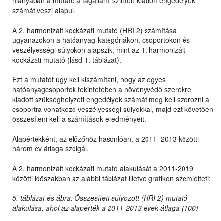
hiányában a mutató a tagállami szinten kiadott engedélyek
számát veszi alapul.
A 2. harmonizált kockázati mutató (HRI 2) számítása
ugyanazokon a hatóanyag-kategóriákon, csoportokon és
veszélyességi súlyokon alapszik, mint az 1. harmonizált
kockázati mutató (lásd 1. táblázat).
Ezt a mutatót úgy kell kiszámítani, hogy az egyes
hatóanyagcsoportok tekintetében a növényvédő szerekre
kiadott szükséghelyzeti engedélyek számát meg kell szorozni a
csoportra vonatkozó veszélyességi súlyokkal, majd ezt követően
összesíteni kell a számítások eredményeit.
Alapértékként, az előzőhöz hasonlóan, a 2011–2013 közötti
három év átlaga szolgál.
A 2. harmonizált kockázati mutató alakulását a 2011-2019
közötti időszakban az alábbi táblázat illetve grafikon szemlélteti:
5. táblázat és ábra: Összesített súlyozott (HRI 2) mutató
alakulása, ahol az alapérték a 2011-2013 évek átlaga (100)