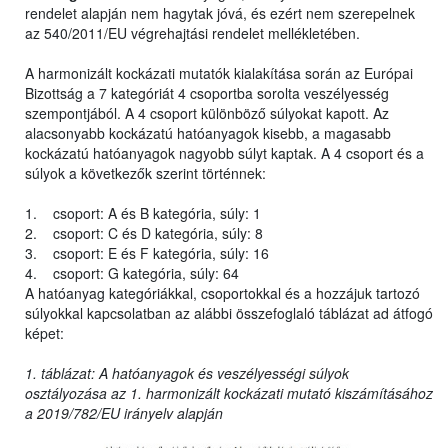
rendelet alapján nem hagytak jóvá, és ezért nem szerepelnek
az 540/2011/EU végrehajtási rendelet mellékletében.
A harmonizált kockázati mutatók kialakítása során az Európai
Bizottság a 7 kategóriát 4 csoportba sorolta veszélyesség
szempontjából. A 4 csoport különböző súlyokat kapott. Az
alacsonyabb kockázatú hatóanyagok kisebb, a magasabb
kockázatú hatóanyagok nagyobb súlyt kaptak. A 4 csoport és a
súlyok a következők szerint történnek:
1. csoport: A és B kategória, súly: 1
2. csoport: C és D kategória, súly: 8
3. csoport: E és F kategória, súly: 16
4. csoport: G kategória, súly: 64
A hatóanyag kategóriákkal, csoportokkal és a hozzájuk tartozó
súlyokkal kapcsolatban az alábbi összefoglaló táblázat ad átfogó
képet:
1. táblázat: A hatóanyagok és veszélyességi súlyok
osztályozása az 1. harmonizált kockázati mutató kiszámításához
a 2019/782/EU irányelv alapján