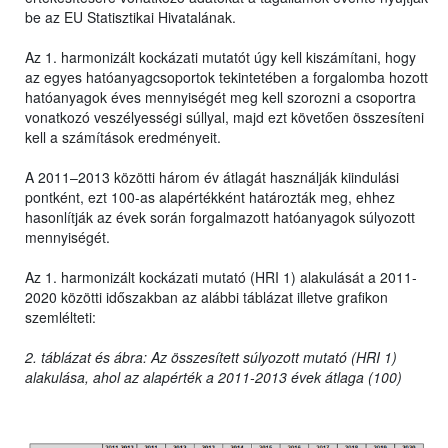
be az EU Statisztikai Hivatalának.
Az 1. harmonizált kockázati mutatót úgy kell kiszámítani, hogy
az egyes hatóanyagcsoportok tekintetében a forgalomba hozott
hatóanyagok éves mennyiségét meg kell szorozni a csoportra
vonatkozó veszélyességi súllyal, majd ezt követően összesíteni
kell a számítások eredményeit.
A 2011–2013 közötti három év átlagát használják kiindulási
pontként, ezt 100-as alapértékként határozták meg, ehhez
hasonlítják az évek során forgalmazott hatóanyagok súlyozott
mennyiségét.
Az 1. harmonizált kockázati mutató (HRI 1) alakulását a 2011-
2020 közötti időszakban az alábbi táblázat illetve grafikon
szemlélteti:
2. táblázat és ábra: Az összesített súlyozott mutató (HRI 1)
alakulása, ahol az alapérték a 2011-2013 évek átlaga (100)