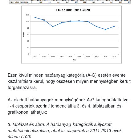
Ezen kívül minden hatóanyag kategória (A-G) esetén évente
kiszámításra kerül, hogy összesen milyen mennyiségben került
forgalmazásra.
Az eladott hatóanyagok mennyiségének A-G kategóriák illetve
1-4 csoportok szerinti tendenciáit a 3. és 4. táblázatban és
grafikonon láthatjuk:
3. táblázat és ábra: A hatóanyag-kategóriák súlyozott
mutatóinak alakulása, ahol az alapérték a 2011-2013 évek
átlaga (100)