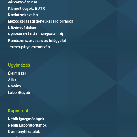
Járványvédelem
Kiemelt ügyek, EUTR
Kockázatkezelés
Mezőgazdasági genetikai erőforrások
Növényvédelem
Nyilvántartási és Felügyeleti Díj
Rendszerszervezés és felügyelet
Termékpálya-ellenőrzés
Ügyintézés
Élelmiszer
Állat
Növény
Labor/Egyéb
Kapcsolat
Nébih Igazgatóságok
Nébih Laboratóriumok
Kormányhivatalok