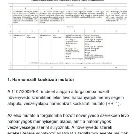
1. Harmonizált kockázati mutató:
A 1107/2009/EK rendelet alapján a forgalomba hozott
növényvédő szerekben jelen lévő hatóanyagok mennyiségein
alapuló, veszélyalapú harmonizált kockázati mutató (HRI 1).
Az első mutató a forgalomba hozott növényvédő szerekben lévő
hatóanyagok mennyiségén alapul, amit a hatóanyagok
veszélyessége szerint súlyoznak. A növényvédő szerek
értékesítésére vonatkozó adatokat a tagállamok évente nyújtják