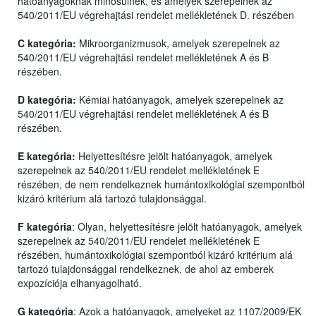
hatóanyagoknak minősülnek, és amelyek szerepelnek az
540/2011/EU végrehajtási rendelet mellékletének D. részében
C kategória:
Mikroorganizmusok, amelyek szerepelnek az
540/2011/EU végrehajtási rendelet mellékletének A és B
részében.
D kategória:
Kémiai hatóanyagok, amelyek szerepelnek az
540/2011/EU végrehajtási rendelet mellékletének A és B
részében.
E kategória:
Helyettesítésre jelölt hatóanyagok, amelyek
szerepelnek az 540/2011/EU rendelet mellékletének E
részében, de nem rendelkeznek humántoxikológiai szempontból
kizáró kritérium alá tartozó tulajdonsággal.
F kategória
: Olyan, helyettesítésre jelölt hatóanyagok, amelyek
szerepelnek az 540/2011/EU rendelet mellékletének E
részében, humántoxikológiai szempontból kizáró kritérium alá
tartozó tulajdonsággal rendelkeznek, de ahol az emberek
expozíciója elhanyagolható.
G kategória
: Azok a hatóanyagok, amelyeket az 1107/2009/EK