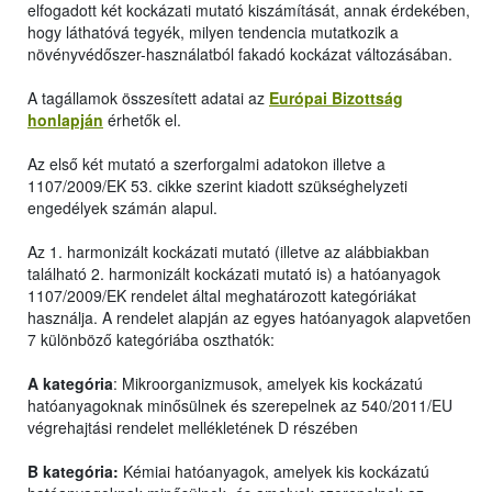
elfogadott két kockázati mutató kiszámítását, annak érdekében,
hogy láthatóvá tegyék, milyen tendencia mutatkozik a
növényvédőszer-használatból fakadó kockázat változásában.
A tagállamok összesített adatai az
Európai Bizottság
honlapján
érhetők el.
Az első két mutató a szerforgalmi adatokon illetve a
1107/2009/EK 53. cikke szerint kiadott szükséghelyzeti
engedélyek számán alapul.
Az 1. harmonizált kockázati mutató (illetve az alábbiakban
található 2. harmonizált kockázati mutató is) a hatóanyagok
1107/2009/EK rendelet által meghatározott kategóriákat
használja. A rendelet alapján az egyes hatóanyagok alapvetően
7 különböző kategóriába oszthatók:
A kategória
: Mikroorganizmusok, amelyek kis kockázatú
hatóanyagoknak minősülnek és szerepelnek az 540/2011/EU
végrehajtási rendelet mellékletének D részében
B kategória:
Kémiai hatóanyagok, amelyek kis kockázatú