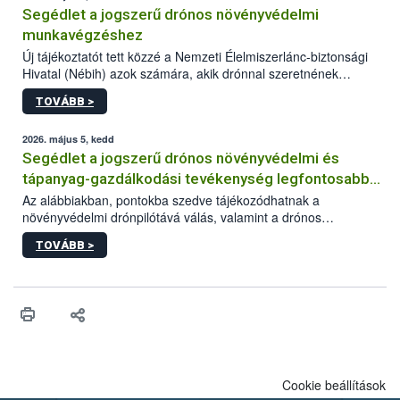
Segédlet a jogszerű drónos növényvédelmi
munkavégzéshez
Új tájékoztatót tett közzé a Nemzeti Élelmiszerlánc-biztonsági
Hivatal (Nébih) azok számára, akik drónnal szeretnének
növényvédelmi vagy tápanyag-gazdálkodási tevékenységet
TOVÁBB >
végezni Magyarországon. Az összefoglaló részletesen
szerepelnek a jogszerű működéshez szükséges személyi,
műszaki és hatósági feltételek.
2026. május 5, kedd
Segédlet a jogszerű drónos növényvédelmi és
tápanyag-gazdálkodási tevékenység legfontosabb
feltételeiről
Az alábbiakban, pontokba szedve tájékozódhatnak a
növényvédelmi drónpilótává válás, valamint a drónos
növényvédelmi és tápanyag-gazdálkodási tevékenység
TOVÁBB >
végzésének legfontosabb feltételeiről*.
Cookie beállítások