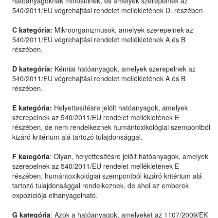
hatóanyagoknak minősülnek, és amelyek szerepelnek az
540/2011/EU végrehajtási rendelet mellékletének D. részében
C kategória:
Mikroorganizmusok, amelyek szerepelnek az
540/2011/EU végrehajtási rendelet mellékletének A és B
részében.
D kategória:
Kémiai hatóanyagok, amelyek szerepelnek az
540/2011/EU végrehajtási rendelet mellékletének A és B
részében.
E kategória:
Helyettesítésre jelölt hatóanyagok, amelyek
szerepelnek az 540/2011/EU rendelet mellékletének E
részében, de nem rendelkeznek humántoxikológiai szempontból
kizáró kritérium alá tartozó tulajdonsággal.
F kategória
: Olyan, helyettesítésre jelölt hatóanyagok, amelyek
szerepelnek az 540/2011/EU rendelet mellékletének E
részében, humántoxikológiai szempontból kizáró kritérium alá
tartozó tulajdonsággal rendelkeznek, de ahol az emberek
expozíciója elhanyagolható.
G kategória
: Azok a hatóanyagok, amelyeket az 1107/2009/EK