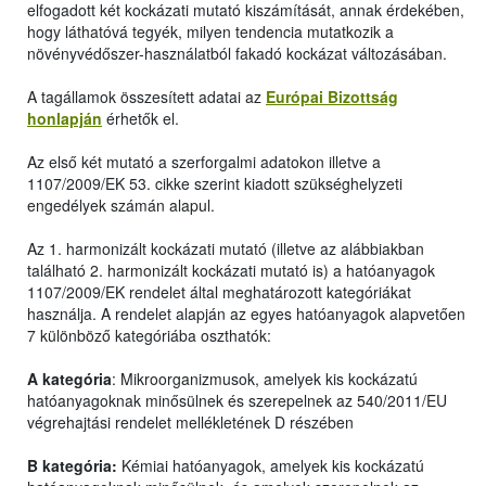
elfogadott két kockázati mutató kiszámítását, annak érdekében,
hogy láthatóvá tegyék, milyen tendencia mutatkozik a
növényvédőszer-használatból fakadó kockázat változásában.
A tagállamok összesített adatai az
Európai Bizottság
honlapján
érhetők el.
Az első két mutató a szerforgalmi adatokon illetve a
1107/2009/EK 53. cikke szerint kiadott szükséghelyzeti
engedélyek számán alapul.
Az 1. harmonizált kockázati mutató (illetve az alábbiakban
található 2. harmonizált kockázati mutató is) a hatóanyagok
1107/2009/EK rendelet által meghatározott kategóriákat
használja. A rendelet alapján az egyes hatóanyagok alapvetően
7 különböző kategóriába oszthatók:
A kategória
: Mikroorganizmusok, amelyek kis kockázatú
hatóanyagoknak minősülnek és szerepelnek az 540/2011/EU
végrehajtási rendelet mellékletének D részében
B kategória:
Kémiai hatóanyagok, amelyek kis kockázatú