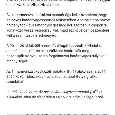
be az EU Statisztikai Hivatalának.
Az 1. harmonizált kockázati mutatót úgy kell kiszámítani, hogy
az egyes hatóanyagcsoportok tekintetében a forgalomba hozott
hatóanyagok éves mennyiségét meg kell szorozni a csoportra
vonatkozó veszélyességi súllyal, majd ezt követően összesíteni
kell a számítások eredményeit.
A 2011–2013 közötti három év átlagát használják kiindulási
pontként, ezt 100-as alapértékként határozták meg, ehhez
hasonlítják az évek során forgalmazott hatóanyagok súlyozott
mennyiségét.
Az 1. harmonizált kockázati mutató (HRI 1) alakulását a 2011-
2020 közötti időszakban az alábbi táblázat illetve grafikon
szemlélteti:
2. táblázat és ábra: Az összesített súlyozott mutató (HRI 1)
alakulása, ahol az alapérték a 2011-2013 évek átlaga (100)