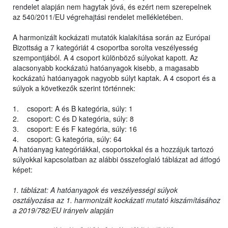
rendelet alapján nem hagytak jóvá, és ezért nem szerepelnek
az 540/2011/EU végrehajtási rendelet mellékletében.
A harmonizált kockázati mutatók kialakítása során az Európai
Bizottság a 7 kategóriát 4 csoportba sorolta veszélyesség
szempontjából. A 4 csoport különböző súlyokat kapott. Az
alacsonyabb kockázatú hatóanyagok kisebb, a magasabb
kockázatú hatóanyagok nagyobb súlyt kaptak. A 4 csoport és a
súlyok a következők szerint történnek:
1. csoport: A és B kategória, súly: 1
2. csoport: C és D kategória, súly: 8
3. csoport: E és F kategória, súly: 16
4. csoport: G kategória, súly: 64
A hatóanyag kategóriákkal, csoportokkal és a hozzájuk tartozó
súlyokkal kapcsolatban az alábbi összefoglaló táblázat ad átfogó
képet:
1. táblázat: A hatóanyagok és veszélyességi súlyok
osztályozása az 1. harmonizált kockázati mutató kiszámításához
a 2019/782/EU irányelv alapján