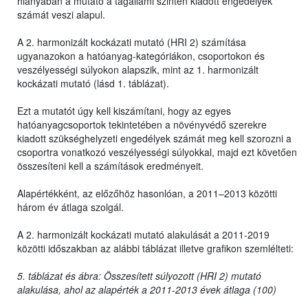
hiányában a mutató a tagállami szinten kiadott engedélyek
számát veszi alapul.
A 2. harmonizált kockázati mutató (HRI 2) számítása
ugyanazokon a hatóanyag-kategóriákon, csoportokon és
veszélyességi súlyokon alapszik, mint az 1. harmonizált
kockázati mutató (lásd 1. táblázat).
Ezt a mutatót úgy kell kiszámítani, hogy az egyes
hatóanyagcsoportok tekintetében a növényvédő szerekre
kiadott szükséghelyzeti engedélyek számát meg kell szorozni a
csoportra vonatkozó veszélyességi súlyokkal, majd ezt követően
összesíteni kell a számítások eredményeit.
Alapértékként, az előzőhöz hasonlóan, a 2011–2013 közötti
három év átlaga szolgál.
A 2. harmonizált kockázati mutató alakulását a 2011-2019
közötti időszakban az alábbi táblázat illetve grafikon szemlélteti:
5. táblázat és ábra: Összesített súlyozott (HRI 2) mutató
alakulása, ahol az alapérték a 2011-2013 évek átlaga (100)