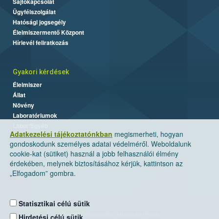
Sajtókapcsolat
Ügyfélszolgálat
Hatósági jogsegély
Élelmiszermentő Központ
Hírlevél feliratkozás
Gyakori kérdések
Élelmiszer
Állat
Növény
Laboratóriumok
Labor/Egyéb
Adatkezelési tájékoztatónkban
megismerheti, hogyan
gondoskodunk személyes adatai védelméről. Weboldalunk
cookie-kat (sütiket) használ a jobb felhasználói élmény
érdekében, melynek biztosításához kérjük, kattintson az
„Elfogadom” gombra.
Statisztikai célú sütik
Nemzeti Élelmiszerlánc-biztonsági Hivatal
Hirdetési célú sütik