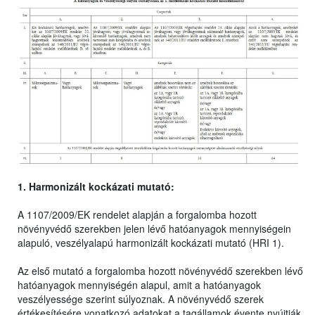
1. Harmonizált kockázati mutató:
A 1107/2009/EK rendelet alapján a forgalomba hozott
növényvédő szerekben jelen lévő hatóanyagok mennyiségein
alapuló, veszélyalapú harmonizált kockázati mutató (HRI 1).
Az első mutató a forgalomba hozott növényvédő szerekben lévő
hatóanyagok mennyiségén alapul, amit a hatóanyagok
veszélyessége szerint súlyoznak. A növényvédő szerek
értékesítésére vonatkozó adatokat a tagállamok évente nyújtják