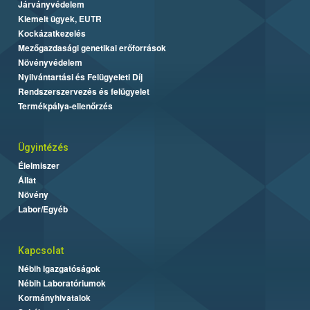
Járványvédelem
Kiemelt ügyek, EUTR
Kockázatkezelés
Mezőgazdasági genetikai erőforrások
Növényvédelem
Nyilvántartási és Felügyeleti Díj
Rendszerszervezés és felügyelet
Termékpálya-ellenőrzés
Ügyintézés
Élelmiszer
Állat
Növény
Labor/Egyéb
Kapcsolat
Nébih Igazgatóságok
Nébih Laboratóriumok
Kormányhivatalok