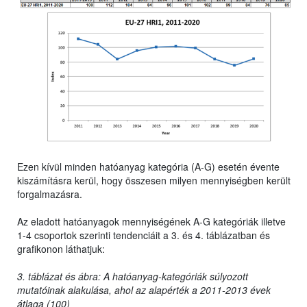
Ezen kívül minden hatóanyag kategória (A-G) esetén évente
kiszámításra kerül, hogy összesen milyen mennyiségben került
forgalmazásra.
Az eladott hatóanyagok mennyiségének A-G kategóriák illetve
1-4 csoportok szerinti tendenciáit a 3. és 4. táblázatban és
grafikonon láthatjuk:
3. táblázat és ábra: A hatóanyag-kategóriák súlyozott
mutatóinak alakulása, ahol az alapérték a 2011-2013 évek
átlaga (100)