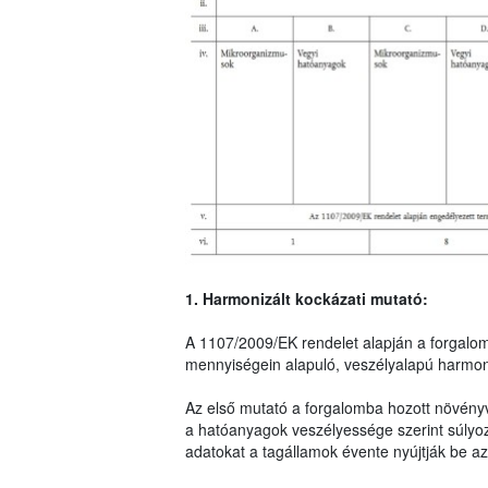
1. Harmonizált kockázati mutató:
A 1107/2009/EK rendelet alapján a forgalo
mennyiségein alapuló, veszélyalapú harmoni
Az első mutató a forgalomba hozott növény
a hatóanyagok veszélyessége szerint súlyo
adatokat a tagállamok évente nyújtják be az 