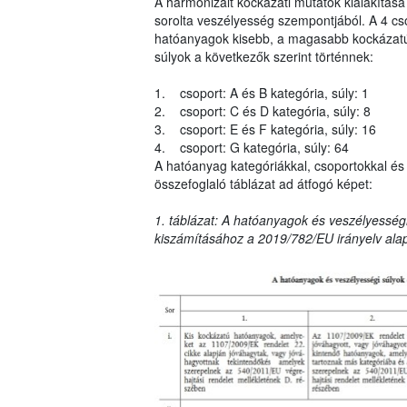
A harmonizált kockázati mutatók kialakítása
sorolta veszélyesség szempontjából. A 4 cs
hatóanyagok kisebb, a magasabb kockázatú 
súlyok a következők szerint történnek:
1. csoport: A és B kategória, súly: 1
2. csoport: C és D kategória, súly: 8
3. csoport: E és F kategória, súly: 16
4. csoport: G kategória, súly: 64
A hatóanyag kategóriákkal, csoportokkal és 
összefoglaló táblázat ad átfogó képet:
1. táblázat: A hatóanyagok és veszélyességi
kiszámításához a 2019/782/EU irányelv ala