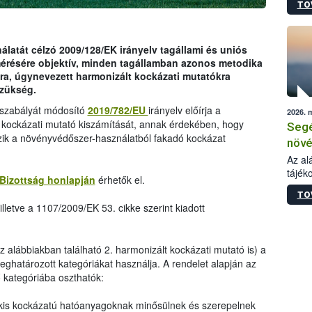
TO
növén
tevék
össze
működ
latát célzó 2009/128/EK irányelv tagállami és uniós
hatósá
mérésére objektív, minden tagállamban azonos metodika
ra, úgynevezett harmonizált kockázati mutatókra
szükség.
ogszabályát módosító
2019/782/EU
irányelv előírja a
2026. 
 kockázati mutató kiszámítását, annak érdekében, hogy
Segé
zik a növényvédőszer-használatból fakadó kockázat
növé
gazd
Az al
tájék
felté
Bizottság honlapján
érhetők el.
válás
TO
tápan
lletve a 1107/2009/EK 53. cikke szerint kiadott
legfon
az alábbiakban található 2. harmonizált kockázati mutató is) a
ghatározott kategóriákat használja. A rendelet alapján az
kategóriába oszthatók:
kis kockázatú hatóanyagoknak minősülnek és szerepelnek