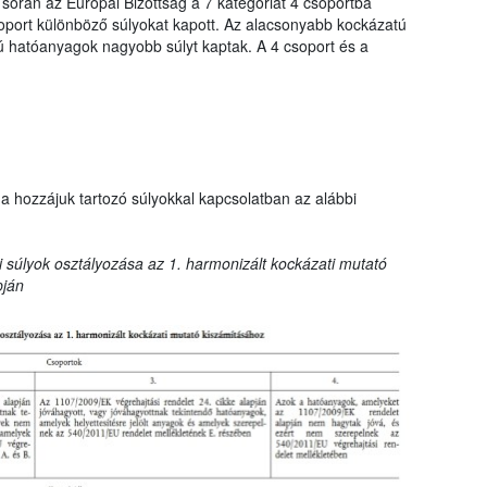
 során az Európai Bizottság a 7 kategóriát 4 csoportba
oport különböző súlyokat kapott. Az alacsonyabb kockázatú
hatóanyagok nagyobb súlyt kaptak. A 4 csoport és a
a hozzájuk tartozó súlyokkal kapcsolatban az alábbi
 súlyok osztályozása az 1. harmonizált kockázati mutató
pján