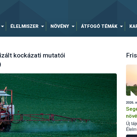
ÉLELMISZER
NÖVÉNY
ÁTFOGÓ TÉMÁK
KA
zált kockázati mutatói
Fris
)
2026. 
Segé
növé
Új tá
Élelm
számá