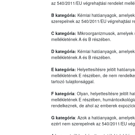
az 540/2011/EU végrehajtási rendelet mell
B kategória:
Kémiai hatóanyagok, amelyek 
szerepelnek az 540/2011/EU végrehajtási r
C kategória:
Mikroorganizmusok, amelyek s
mellékletének A és B részében.
D kategória:
Kémiai hatóanyagok, amelyek 
mellékletének A és B részében.
E kategória:
Helyettesítésre jelölt hatóan
mellékletének E részében, de nem rendelkez
tartozó tulajdonsággal.
F kategória
: Olyan, helyettesítésre jelölt
mellékletének E részében, humántoxikológiai
rendelkeznek, de ahol az emberek expozíci
G kategória
: Azok a hatóanyagok, amelyek
ezért nem szerepelnek az 540/2011/EU végre