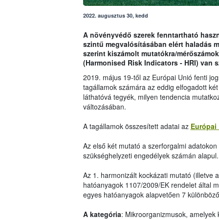
2022. augusztus 30, kedd
A növényvédő szerek fenntartható haszná
szintű megvalósításában elért haladás 
szerint kiszámolt mutatókra/mérőszámok
(Harmonised Risk Indicators - HRI) van 
2019. május 19-től az Európai Unió fenti j
tagállamok számára az eddig elfogadott két
láthatóvá tegyék, milyen tendencia mutatko
változásában.
A tagállamok összesített adatai az
Európai 
Az első két mutató a szerforgalmi adatokon i
szükséghelyzeti engedélyek számán alapul.
Az 1. harmonizált kockázati mutató (illetve 
hatóanyagok 1107/2009/EK rendelet által me
egyes hatóanyagok alapvetően 7 különböző 
A kategória
: Mikroorganizmusok, amelyek 