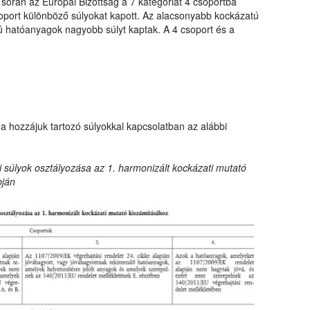
 során az Európai Bizottság a 7 kategóriát 4 csoportba
oport különböző súlyokat kapott. Az alacsonyabb kockázatú
hatóanyagok nagyobb súlyt kaptak. A 4 csoport és a
a hozzájuk tartozó súlyokkal kapcsolatban az alábbi
 súlyok osztályozása az 1. harmonizált kockázati mutató
pján