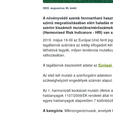
2022. augusztus 30, kedd
A növényvédő szerek fenntartható haszná
szintű megvalósításában elért haladás 
szerint kiszámolt mutatókra/mérőszámok
(Harmonised Risk Indicators - HRI) van 
2019. május 19-től az Európai Unió fenti j
tagállamok számára az eddig elfogadott két
láthatóvá tegyék, milyen tendencia mutatko
változásában.
A tagállamok összesített adatai az
Európai 
Az első két mutató a szerforgalmi adatokon i
szükséghelyzeti engedélyek számán alapul.
Az 1. harmonizált kockázati mutató (illetve 
hatóanyagok 1107/2009/EK rendelet által me
egyes hatóanyagok alapvetően 7 különböző 
A kategória
: Mikroorganizmusok, amelyek 