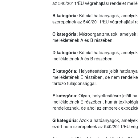
az 540/2011/EU végrehajtási rendelet mell
B kategória:
Kémiai hatóanyagok, amelyek 
szerepelnek az 540/2011/EU végrehajtási r
C kategória:
Mikroorganizmusok, amelyek s
mellékletének A és B részében.
D kategória:
Kémiai hatóanyagok, amelyek 
mellékletének A és B részében.
E kategória:
Helyettesítésre jelölt hatóan
mellékletének E részében, de nem rendelkez
tartozó tulajdonsággal.
F kategória
: Olyan, helyettesítésre jelölt
mellékletének E részében, humántoxikológiai
rendelkeznek, de ahol az emberek expozíci
G kategória
: Azok a hatóanyagok, amelyek
ezért nem szerepelnek az 540/2011/EU végre