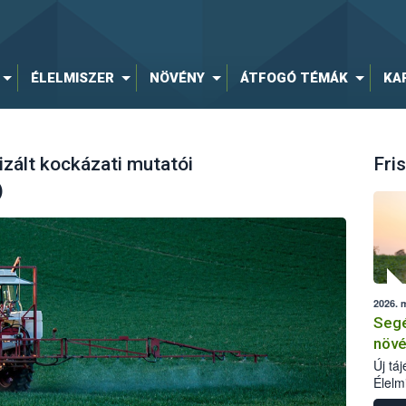
ÉLELMISZER
NÖVÉNY
ÁTFOGÓ TÉMÁK
KA
zált kockázati mutatói
Fris
)
2026. 
Segé
növé
Új tá
Élelm
számá