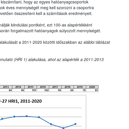
ll kiszámítani, hogy az egyes hatóanyagcsoportok
gok éves mennyiségét meg kell szorozni a csoportra
övetően összesíteni kell a számítások eredményeit.
lják kiindulási pontként, ezt 100-as alapértékként
során forgalmazott hatóanyagok súlyozott mennyiségét.
alakulását a 2011-2020 közötti időszakban az alábbi táblázat
t mutató (HRI 1) alakulása, ahol az alapérték a 2011-2013