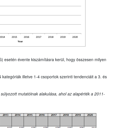
G) esetén évente kiszámításra kerül, hogy összesen milyen
tegóriák illetve 1-4 csoportok szerinti tendenciáit a 3. és
 súlyozott mutatóinak alakulása, ahol az alapérték a 2011-