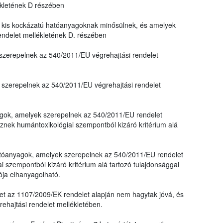
ékletének D részében
kis kockázatú hatóanyagoknak minősülnek, és amelyek
endelet mellékletének D. részében
zerepelnek az 540/2011/EU végrehajtási rendelet
szerepelnek az 540/2011/EU végrehajtási rendelet
yagok, amelyek szerepelnek az 540/2011/EU rendelet
nek humántoxikológiai szempontból kizáró kritérium alá
 hatóanyagok, amelyek szerepelnek az 540/2011/EU rendelet
 szempontból kizáró kritérium alá tartozó tulajdonsággal
ója elhanyagolható.
et az 1107/2009/EK rendelet alapján nem hagytak jóvá, és
hajtási rendelet mellékletében.