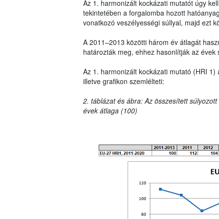
Az 1. harmonizált kockázati mutatót úgy ke
tekintetében a forgalomba hozott hatóanya
vonatkozó veszélyességi súllyal, majd ezt k
A 2011–2013 közötti három év átlagát haszná
határozták meg, ehhez hasonlítják az évek 
Az 1. harmonizált kockázati mutató (HRI 1) 
illetve grafikon szemlélteti:
2. táblázat és ábra: Az összesített súlyozot
évek átlaga (100)