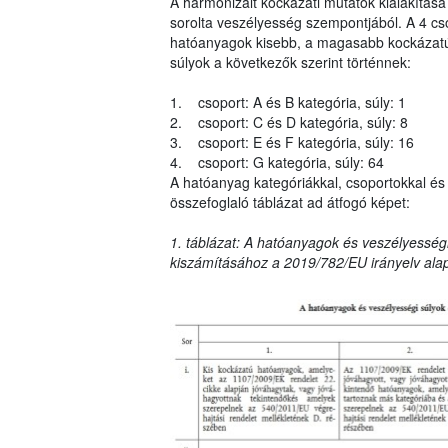
A harmonizált kockázati mutatók kialakítása
sorolta veszélyesség szempontjából. A 4 cs
hatóanyagok kisebb, a magasabb kockázatú 
súlyok a következők szerint történnek:
1. csoport: A és B kategória, súly: 1
2. csoport: C és D kategória, súly: 8
3. csoport: E és F kategória, súly: 16
4. csoport: G kategória, súly: 64
A hatóanyag kategóriákkal, csoportokkal és 
összefoglaló táblázat ad átfogó képet:
1. táblázat: A hatóanyagok és veszélyességi
kiszámításához a 2019/782/EU irányelv ala