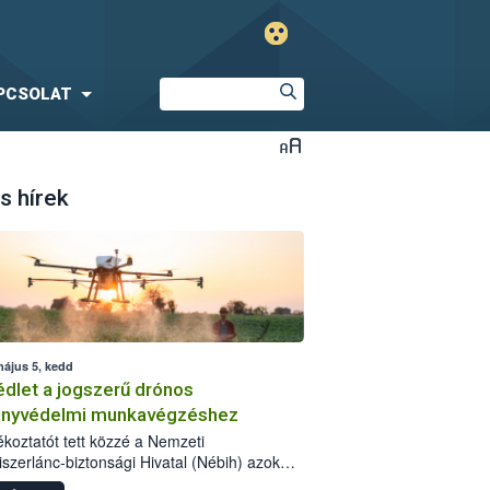
PCSOLAT
s hírek
május 5, kedd
dlet a jogszerű drónos
nyvédelmi munkavégzéshez
jékoztatót tett közzé a Nemzeti
iszerlánc-biztonsági Hivatal (Nébih) azok
ra, akik drónnal szeretnének