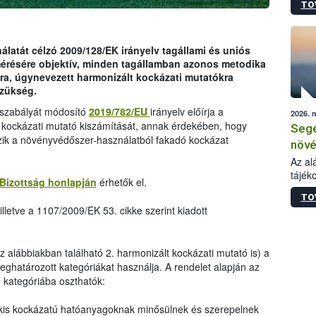
TO
növén
tevék
össze
működ
latát célzó 2009/128/EK irányelv tagállami és uniós
hatósá
mérésére objektív, minden tagállamban azonos metodika
ra, úgynevezett harmonizált kockázati mutatókra
szükség.
ogszabályát módosító
2019/782/EU
irányelv előírja a
2026. 
 kockázati mutató kiszámítását, annak érdekében, hogy
Segé
zik a növényvédőszer-használatból fakadó kockázat
növé
gazd
Az al
tájék
felté
Bizottság honlapján
érhetők el.
válás
TO
tápan
lletve a 1107/2009/EK 53. cikke szerint kiadott
legfon
az alábbiakban található 2. harmonizált kockázati mutató is) a
ghatározott kategóriákat használja. A rendelet alapján az
kategóriába oszthatók:
kis kockázatú hatóanyagoknak minősülnek és szerepelnek