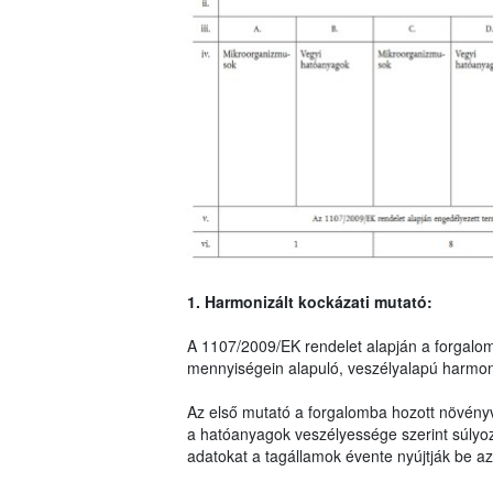
1. Harmonizált kockázati mutató:
A 1107/2009/EK rendelet alapján a forgalo
mennyiségein alapuló, veszélyalapú harmoni
Az első mutató a forgalomba hozott növény
a hatóanyagok veszélyessége szerint súlyo
adatokat a tagállamok évente nyújtják be az 