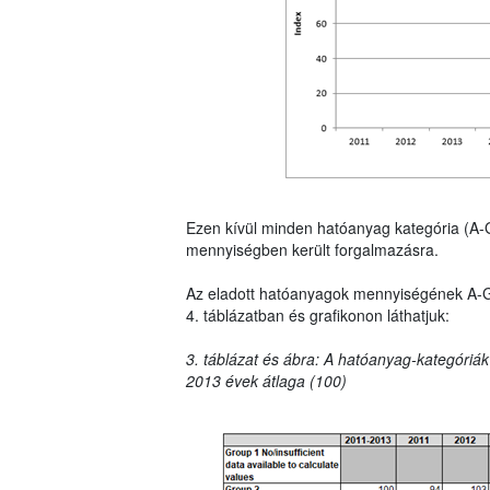
Ezen kívül minden hatóanyag kategória (A-
mennyiségben került forgalmazásra.
Az eladott hatóanyagok mennyiségének A-G ka
4. táblázatban és grafikonon láthatjuk:
3. táblázat és ábra: A hatóanyag-kategóriák
2013 évek átlaga (100)