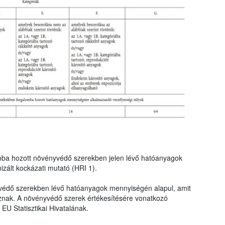
mba hozott növényvédő szerekben jelen lévő hatóanyagok
zált kockázati mutató (HRI 1).
védő szerekben lévő hatóanyagok mennyiségén alapul, amit
znak. A növényvédő szerek értékesítésére vonatkozó
EU Statisztikai Hivatalának.