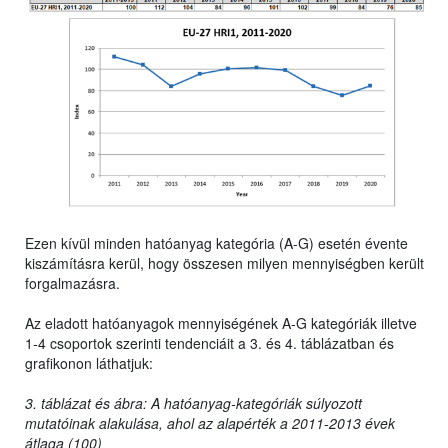
Ezen kívül minden hatóanyag kategória (A-G) esetén évente
kiszámításra kerül, hogy összesen milyen mennyiségben került
forgalmazásra.
Az eladott hatóanyagok mennyiségének A-G kategóriák illetve
1-4 csoportok szerinti tendenciáit a 3. és 4. táblázatban és
grafikonon láthatjuk:
3. táblázat és ábra: A hatóanyag-kategóriák súlyozott
mutatóinak alakulása, ahol az alapérték a 2011-2013 évek
átlaga (100)