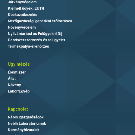
Járványvédelem
Kiemelt ügyek, EUTR
Kockázatkezelés
Mezőgazdasági genetikai erőforrások
Növényvédelem
Nyilvántartási és Felügyeleti Díj
Rendszerszervezés és felügyelet
Termékpálya-ellenőrzés
Ügyintézés
Élelmiszer
Állat
Növény
Labor/Egyéb
Kapcsolat
Nébih Igazgatóságok
Nébih Laboratóriumok
Kormányhivatalok