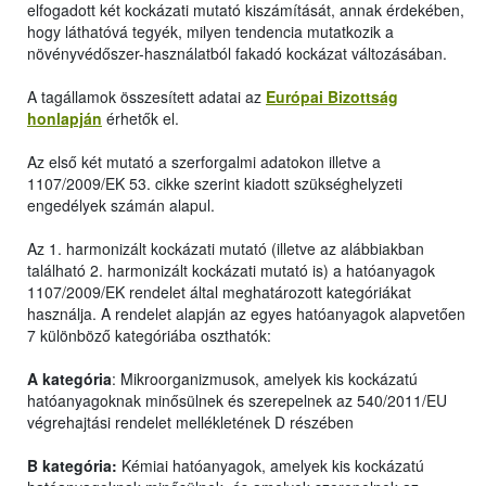
elfogadott két kockázati mutató kiszámítását, annak érdekében,
hogy láthatóvá tegyék, milyen tendencia mutatkozik a
növényvédőszer-használatból fakadó kockázat változásában.
A tagállamok összesített adatai az
Európai Bizottság
honlapján
érhetők el.
Az első két mutató a szerforgalmi adatokon illetve a
1107/2009/EK 53. cikke szerint kiadott szükséghelyzeti
engedélyek számán alapul.
Az 1. harmonizált kockázati mutató (illetve az alábbiakban
található 2. harmonizált kockázati mutató is) a hatóanyagok
1107/2009/EK rendelet által meghatározott kategóriákat
használja. A rendelet alapján az egyes hatóanyagok alapvetően
7 különböző kategóriába oszthatók:
A kategória
: Mikroorganizmusok, amelyek kis kockázatú
hatóanyagoknak minősülnek és szerepelnek az 540/2011/EU
végrehajtási rendelet mellékletének D részében
B kategória:
Kémiai hatóanyagok, amelyek kis kockázatú