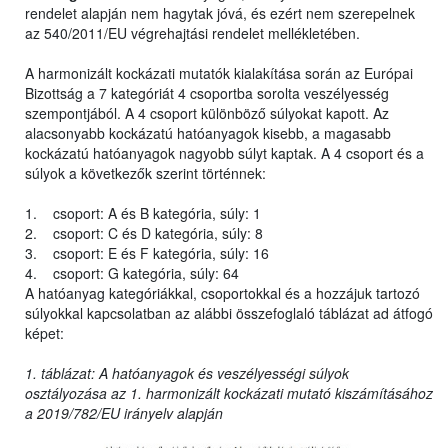
rendelet alapján nem hagytak jóvá, és ezért nem szerepelnek
az 540/2011/EU végrehajtási rendelet mellékletében.
A harmonizált kockázati mutatók kialakítása során az Európai
Bizottság a 7 kategóriát 4 csoportba sorolta veszélyesség
szempontjából. A 4 csoport különböző súlyokat kapott. Az
alacsonyabb kockázatú hatóanyagok kisebb, a magasabb
kockázatú hatóanyagok nagyobb súlyt kaptak. A 4 csoport és a
súlyok a következők szerint történnek:
1. csoport: A és B kategória, súly: 1
2. csoport: C és D kategória, súly: 8
3. csoport: E és F kategória, súly: 16
4. csoport: G kategória, súly: 64
A hatóanyag kategóriákkal, csoportokkal és a hozzájuk tartozó
súlyokkal kapcsolatban az alábbi összefoglaló táblázat ad átfogó
képet:
1. táblázat: A hatóanyagok és veszélyességi súlyok
osztályozása az 1. harmonizált kockázati mutató kiszámításához
a 2019/782/EU irányelv alapján