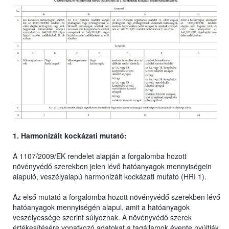
1. Harmonizált kockázati mutató:
A 1107/2009/EK rendelet alapján a forgalomba hozott
növényvédő szerekben jelen lévő hatóanyagok mennyiségein
alapuló, veszélyalapú harmonizált kockázati mutató (HRI 1).
Az első mutató a forgalomba hozott növényvédő szerekben lévő
hatóanyagok mennyiségén alapul, amit a hatóanyagok
veszélyessége szerint súlyoznak. A növényvédő szerek
értékesítésére vonatkozó adatokat a tagállamok évente nyújtják