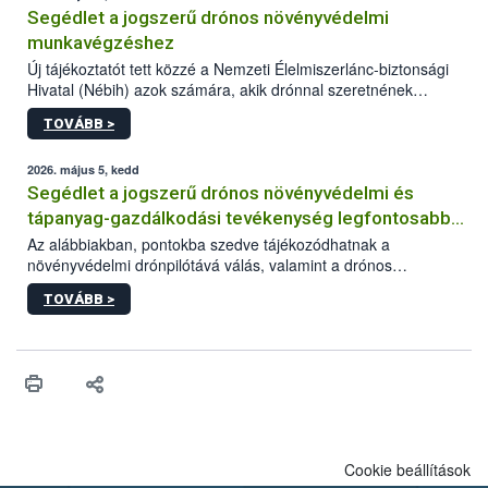
Segédlet a jogszerű drónos növényvédelmi
munkavégzéshez
Új tájékoztatót tett közzé a Nemzeti Élelmiszerlánc-biztonsági
Hivatal (Nébih) azok számára, akik drónnal szeretnének
növényvédelmi vagy tápanyag-gazdálkodási tevékenységet
TOVÁBB >
végezni Magyarországon. Az összefoglaló részletesen
szerepelnek a jogszerű működéshez szükséges személyi,
műszaki és hatósági feltételek.
2026. május 5, kedd
Segédlet a jogszerű drónos növényvédelmi és
tápanyag-gazdálkodási tevékenység legfontosabb
feltételeiről
Az alábbiakban, pontokba szedve tájékozódhatnak a
növényvédelmi drónpilótává válás, valamint a drónos
növényvédelmi és tápanyag-gazdálkodási tevékenység
TOVÁBB >
végzésének legfontosabb feltételeiről*.
Cookie beállítások