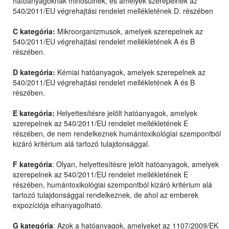
hatóanyagoknak minősülnek, és amelyek szerepelnek az
540/2011/EU végrehajtási rendelet mellékletének D. részében
C kategória:
Mikroorganizmusok, amelyek szerepelnek az
540/2011/EU végrehajtási rendelet mellékletének A és B
részében.
D kategória:
Kémiai hatóanyagok, amelyek szerepelnek az
540/2011/EU végrehajtási rendelet mellékletének A és B
részében.
E kategória:
Helyettesítésre jelölt hatóanyagok, amelyek
szerepelnek az 540/2011/EU rendelet mellékletének E
részében, de nem rendelkeznek humántoxikológiai szempontból
kizáró kritérium alá tartozó tulajdonsággal.
F kategória
: Olyan, helyettesítésre jelölt hatóanyagok, amelyek
szerepelnek az 540/2011/EU rendelet mellékletének E
részében, humántoxikológiai szempontból kizáró kritérium alá
tartozó tulajdonsággal rendelkeznek, de ahol az emberek
expozíciója elhanyagolható.
G kategória
: Azok a hatóanyagok, amelyeket az 1107/2009/EK