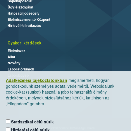
Sajtókapcsolat
Ügyfélszolgálat
Hatósági jogsegély
Élelmiszermentő Központ
Hírlevél feliratkozás
Gyakori kérdések
Élelmiszer
Állat
Növény
Laboratóriumok
Labor/Egyéb
Adatkezelési tájékoztatónkban
megismerheti, hogyan
gondoskodunk személyes adatai védelméről. Weboldalunk
cookie-kat (sütiket) használ a jobb felhasználói élmény
érdekében, melynek biztosításához kérjük, kattintson az
„Elfogadom” gombra.
Statisztikai célú sütik
Nemzeti Élelmiszerlánc-biztonsági Hivatal
Hirdetési célú sütik