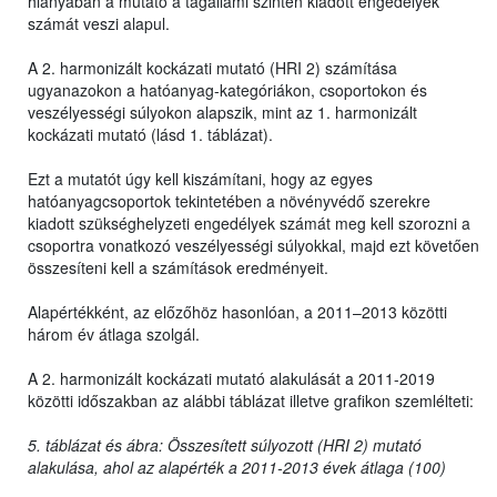
hiányában a mutató a tagállami szinten kiadott engedélyek
számát veszi alapul.
A 2. harmonizált kockázati mutató (HRI 2) számítása
ugyanazokon a hatóanyag-kategóriákon, csoportokon és
veszélyességi súlyokon alapszik, mint az 1. harmonizált
kockázati mutató (lásd 1. táblázat).
Ezt a mutatót úgy kell kiszámítani, hogy az egyes
hatóanyagcsoportok tekintetében a növényvédő szerekre
kiadott szükséghelyzeti engedélyek számát meg kell szorozni a
csoportra vonatkozó veszélyességi súlyokkal, majd ezt követően
összesíteni kell a számítások eredményeit.
Alapértékként, az előzőhöz hasonlóan, a 2011–2013 közötti
három év átlaga szolgál.
A 2. harmonizált kockázati mutató alakulását a 2011-2019
közötti időszakban az alábbi táblázat illetve grafikon szemlélteti:
5. táblázat és ábra: Összesített súlyozott (HRI 2) mutató
alakulása, ahol az alapérték a 2011-2013 évek átlaga (100)