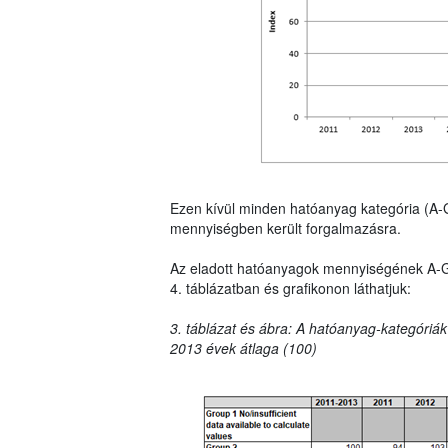
Ezen kívül minden hatóanyag kategória (A-
mennyiségben került forgalmazásra.
Az eladott hatóanyagok mennyiségének A-G ka
4. táblázatban és grafikonon láthatjuk:
3. táblázat és ábra: A hatóanyag-kategóriák
2013 évek átlaga (100)