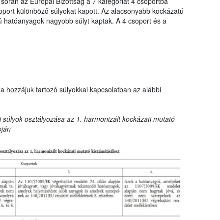
 során az Európai Bizottság a 7 kategóriát 4 csoportba
oport különböző súlyokat kapott. Az alacsonyabb kockázatú
hatóanyagok nagyobb súlyt kaptak. A 4 csoport és a
a hozzájuk tartozó súlyokkal kapcsolatban az alábbi
 súlyok osztályozása az 1. harmonizált kockázati mutató
pján