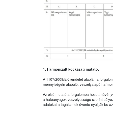
1. Harmonizált kockázati mutató:
A 1107/2009/EK rendelet alapján a forgalo
mennyiségein alapuló, veszélyalapú harmoni
Az első mutató a forgalomba hozott növény
a hatóanyagok veszélyessége szerint súlyo
adatokat a tagállamok évente nyújtják be az 