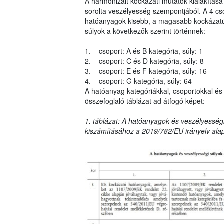
A harmonizált kockázati mutatók kialakítása
sorolta veszélyesség szempontjából. A 4 cs
hatóanyagok kisebb, a magasabb kockázatú 
súlyok a következők szerint történnek:
1. csoport: A és B kategória, súly: 1
2. csoport: C és D kategória, súly: 8
3. csoport: E és F kategória, súly: 16
4. csoport: G kategória, súly: 64
A hatóanyag kategóriákkal, csoportokkal és 
összefoglaló táblázat ad átfogó képet:
1. táblázat: A hatóanyagok és veszélyességi
kiszámításához a 2019/782/EU irányelv ala