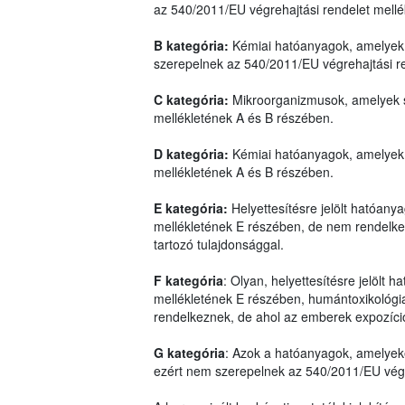
az 540/2011/EU végrehajtási rendelet mell
B kategória:
Kémiai hatóanyagok, amelyek 
szerepelnek az 540/2011/EU végrehajtási r
C kategória:
Mikroorganizmusok, amelyek s
mellékletének A és B részében.
D kategória:
Kémiai hatóanyagok, amelyek 
mellékletének A és B részében.
E kategória:
Helyettesítésre jelölt hatóan
mellékletének E részében, de nem rendelkez
tartozó tulajdonsággal.
F kategória
: Olyan, helyettesítésre jelölt
mellékletének E részében, humántoxikológiai
rendelkeznek, de ahol az emberek expozíci
G kategória
: Azok a hatóanyagok, amelyek
ezért nem szerepelnek az 540/2011/EU végre