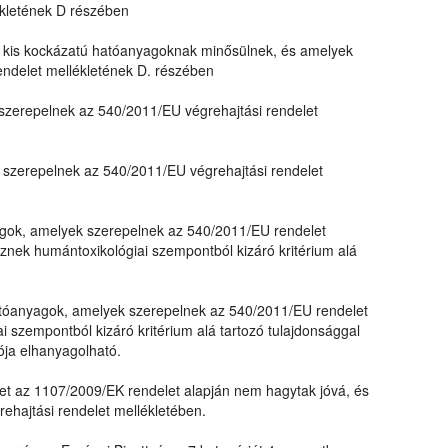
ékletének D részében
kis kockázatú hatóanyagoknak minősülnek, és amelyek
endelet mellékletének D. részében
zerepelnek az 540/2011/EU végrehajtási rendelet
szerepelnek az 540/2011/EU végrehajtási rendelet
yagok, amelyek szerepelnek az 540/2011/EU rendelet
nek humántoxikológiai szempontból kizáró kritérium alá
 hatóanyagok, amelyek szerepelnek az 540/2011/EU rendelet
 szempontból kizáró kritérium alá tartozó tulajdonsággal
ója elhanyagolható.
et az 1107/2009/EK rendelet alapján nem hagytak jóvá, és
hajtási rendelet mellékletében.