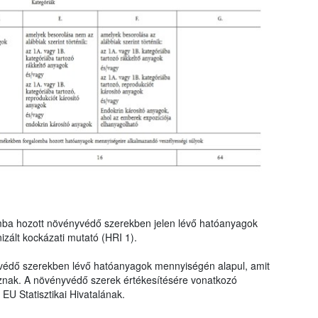
mba hozott növényvédő szerekben jelen lévő hatóanyagok
zált kockázati mutató (HRI 1).
védő szerekben lévő hatóanyagok mennyiségén alapul, amit
znak. A növényvédő szerek értékesítésére vonatkozó
EU Statisztikai Hivatalának.