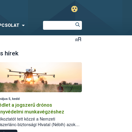
PCSOLAT
s hírek
május 5, kedd
dlet a jogszerű drónos
nyvédelmi munkavégzéshez
jékoztatót tett közzé a Nemzeti
iszerlánc-biztonsági Hivatal (Nébih) azok
ra, akik drónnal szeretnének