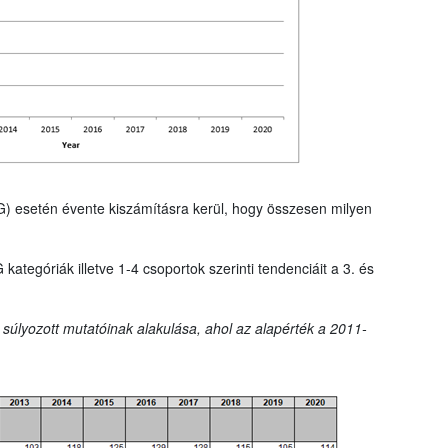
G) esetén évente kiszámításra kerül, hogy összesen milyen
tegóriák illetve 1-4 csoportok szerinti tendenciáit a 3. és
 súlyozott mutatóinak alakulása, ahol az alapérték a 2011-