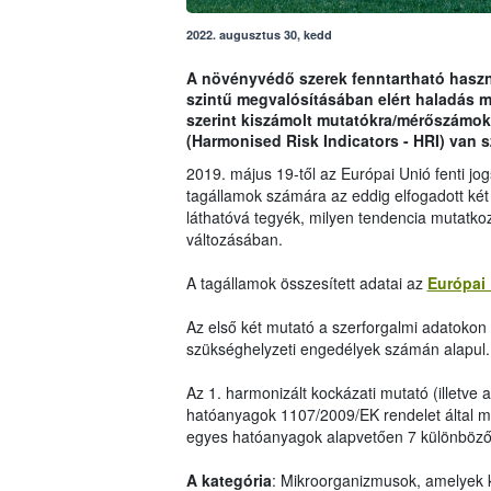
2022. augusztus 30, kedd
A növényvédő szerek fenntartható haszná
szintű megvalósításában elért haladás 
szerint kiszámolt mutatókra/mérőszámok
(Harmonised Risk Indicators - HRI) van 
2019. május 19-től az Európai Unió fenti j
tagállamok számára az eddig elfogadott két
láthatóvá tegyék, milyen tendencia mutatko
változásában.
A tagállamok összesített adatai az
Európai 
Az első két mutató a szerforgalmi adatokon i
szükséghelyzeti engedélyek számán alapul.
Az 1. harmonizált kockázati mutató (illetve 
hatóanyagok 1107/2009/EK rendelet által me
egyes hatóanyagok alapvetően 7 különböző 
A kategória
: Mikroorganizmusok, amelyek 