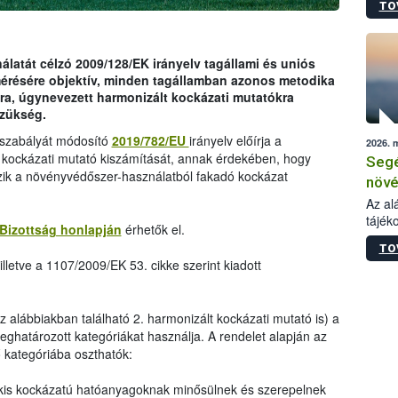
TO
növén
tevék
össze
működ
latát célzó 2009/128/EK irányelv tagállami és uniós
hatósá
mérésére objektív, minden tagállamban azonos metodika
ra, úgynevezett harmonizált kockázati mutatókra
szükség.
ogszabályát módosító
2019/782/EU
irányelv előírja a
2026. 
 kockázati mutató kiszámítását, annak érdekében, hogy
Segé
zik a növényvédőszer-használatból fakadó kockázat
növé
gazd
Az al
tájék
felté
Bizottság honlapján
érhetők el.
válás
TO
tápan
lletve a 1107/2009/EK 53. cikke szerint kiadott
legfon
az alábbiakban található 2. harmonizált kockázati mutató is) a
ghatározott kategóriákat használja. A rendelet alapján az
kategóriába oszthatók:
kis kockázatú hatóanyagoknak minősülnek és szerepelnek