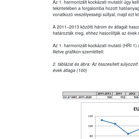
Az 1. harmonizált kockázati mutatót úgy ke
tekintetében a forgalomba hozott hatóanya
vonatkozó veszélyességi súllyal, majd ezt k
A 2011–2013 közötti három év átlagát haszná
határozták meg, ehhez hasonlítják az évek 
Az 1. harmonizált kockázati mutató (HRI 1) 
illetve grafikon szemlélteti:
2. táblázat és ábra: Az összesített súlyozot
évek átlaga (100)