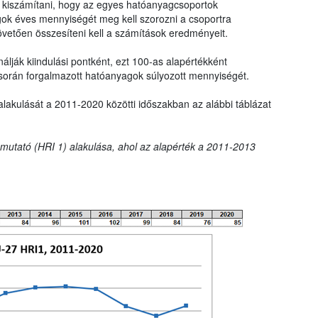
ll kiszámítani, hogy az egyes hatóanyagcsoportok
gok éves mennyiségét meg kell szorozni a csoportra
övetően összesíteni kell a számítások eredményeit.
lják kiindulási pontként, ezt 100-as alapértékként
során forgalmazott hatóanyagok súlyozott mennyiségét.
alakulását a 2011-2020 közötti időszakban az alábbi táblázat
t mutató (HRI 1) alakulása, ahol az alapérték a 2011-2013