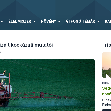
ÉLELMISZER
NÖVÉNY
ÁTFOGÓ TÉMÁK
KA
zált kockázati mutatói
Fris
)
2026. 
Segé
növé
Új tá
Élelm
számá