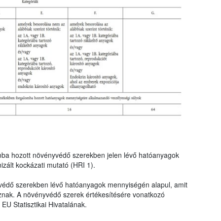
mba hozott növényvédő szerekben jelen lévő hatóanyagok
zált kockázati mutató (HRI 1).
védő szerekben lévő hatóanyagok mennyiségén alapul, amit
znak. A növényvédő szerek értékesítésére vonatkozó
EU Statisztikai Hivatalának.