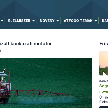
ÉLELMISZER
NÖVÉNY
ÁTFOGÓ TÉMÁK
KA
zált kockázati mutatói
Fris
)
2026. 
Segé
növé
Új tá
Élelm
számá