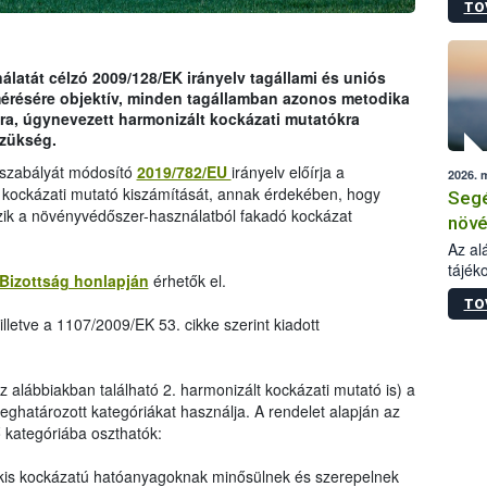
TO
növén
tevék
össze
működ
latát célzó 2009/128/EK irányelv tagállami és uniós
hatósá
mérésére objektív, minden tagállamban azonos metodika
ra, úgynevezett harmonizált kockázati mutatókra
szükség.
ogszabályát módosító
2019/782/EU
irányelv előírja a
2026. 
 kockázati mutató kiszámítását, annak érdekében, hogy
Segé
zik a növényvédőszer-használatból fakadó kockázat
növé
gazd
Az al
tájék
felté
Bizottság honlapján
érhetők el.
válás
TO
tápan
lletve a 1107/2009/EK 53. cikke szerint kiadott
legfon
az alábbiakban található 2. harmonizált kockázati mutató is) a
ghatározott kategóriákat használja. A rendelet alapján az
kategóriába oszthatók:
kis kockázatú hatóanyagoknak minősülnek és szerepelnek