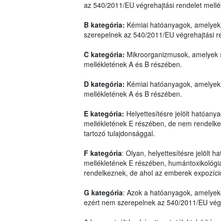
az 540/2011/EU végrehajtási rendelet mell
B kategória:
Kémiai hatóanyagok, amelyek 
szerepelnek az 540/2011/EU végrehajtási r
C kategória:
Mikroorganizmusok, amelyek s
mellékletének A és B részében.
D kategória:
Kémiai hatóanyagok, amelyek 
mellékletének A és B részében.
E kategória:
Helyettesítésre jelölt hatóan
mellékletének E részében, de nem rendelkez
tartozó tulajdonsággal.
F kategória
: Olyan, helyettesítésre jelölt
mellékletének E részében, humántoxikológiai
rendelkeznek, de ahol az emberek expozíci
G kategória
: Azok a hatóanyagok, amelyek
ezért nem szerepelnek az 540/2011/EU végre