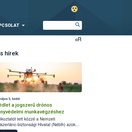
PCSOLAT
s hírek
május 5, kedd
dlet a jogszerű drónos
nyvédelmi munkavégzéshez
jékoztatót tett közzé a Nemzeti
iszerlánc-biztonsági Hivatal (Nébih) azok
ra, akik drónnal szeretnének