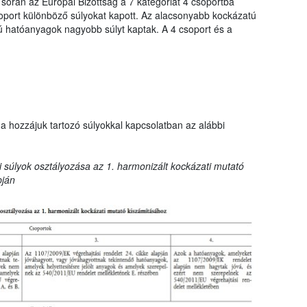
 során az Európai Bizottság a 7 kategóriát 4 csoportba
oport különböző súlyokat kapott. Az alacsonyabb kockázatú
hatóanyagok nagyobb súlyt kaptak. A 4 csoport és a
a hozzájuk tartozó súlyokkal kapcsolatban az alábbi
 súlyok osztályozása az 1. harmonizált kockázati mutató
pján