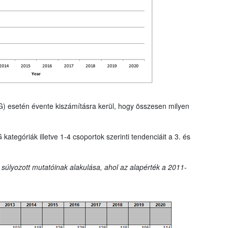
G) esetén évente kiszámításra kerül, hogy összesen milyen
tegóriák illetve 1-4 csoportok szerinti tendenciáit a 3. és
 súlyozott mutatóinak alakulása, ahol az alapérték a 2011-