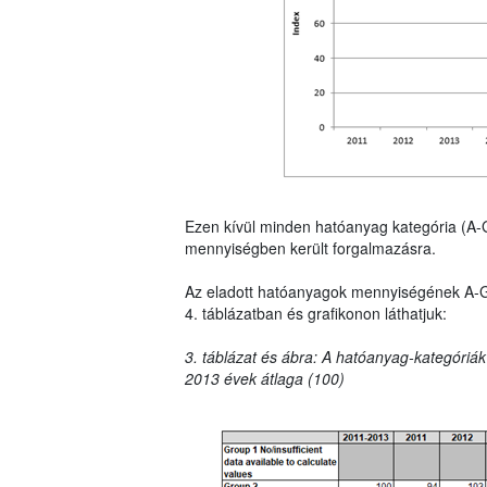
Ezen kívül minden hatóanyag kategória (A-
mennyiségben került forgalmazásra.
Az eladott hatóanyagok mennyiségének A-G ka
4. táblázatban és grafikonon láthatjuk:
3. táblázat és ábra: A hatóanyag-kategóriák
2013 évek átlaga (100)