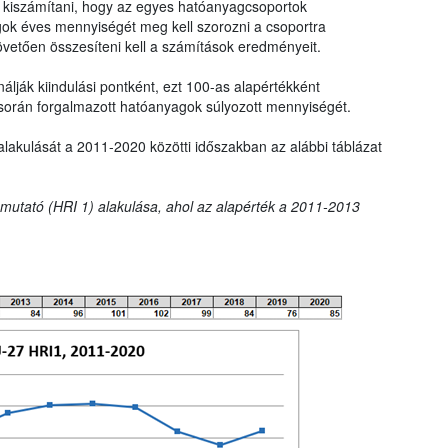
ll kiszámítani, hogy az egyes hatóanyagcsoportok
gok éves mennyiségét meg kell szorozni a csoportra
övetően összesíteni kell a számítások eredményeit.
lják kiindulási pontként, ezt 100-as alapértékként
során forgalmazott hatóanyagok súlyozott mennyiségét.
alakulását a 2011-2020 közötti időszakban az alábbi táblázat
t mutató (HRI 1) alakulása, ahol az alapérték a 2011-2013