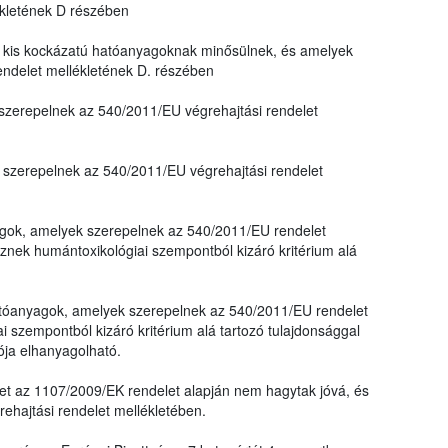
ékletének D részében
kis kockázatú hatóanyagoknak minősülnek, és amelyek
endelet mellékletének D. részében
zerepelnek az 540/2011/EU végrehajtási rendelet
szerepelnek az 540/2011/EU végrehajtási rendelet
yagok, amelyek szerepelnek az 540/2011/EU rendelet
nek humántoxikológiai szempontból kizáró kritérium alá
 hatóanyagok, amelyek szerepelnek az 540/2011/EU rendelet
 szempontból kizáró kritérium alá tartozó tulajdonsággal
ója elhanyagolható.
et az 1107/2009/EK rendelet alapján nem hagytak jóvá, és
hajtási rendelet mellékletében.