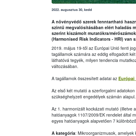
2022. augusztus 30, kedd
A növényvédő szerek fenntartható haszná
szintű megvalósításában elért haladás 
szerint kiszámolt mutatókra/mérőszámok
(Harmonised Risk Indicators - HRI) van 
2019. május 19-től az Európai Unió fenti j
tagállamok számára az eddig elfogadott két
láthatóvá tegyék, milyen tendencia mutatko
változásában.
A tagállamok összesített adatai az
Európai 
Az első két mutató a szerforgalmi adatokon i
szükséghelyzeti engedélyek számán alapul.
Az 1. harmonizált kockázati mutató (illetve 
hatóanyagok 1107/2009/EK rendelet által me
egyes hatóanyagok alapvetően 7 különböző 
A kategória
: Mikroorganizmusok, amelyek 