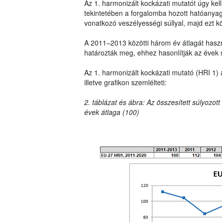
Az 1. harmonizált kockázati mutatót úgy ke
tekintetében a forgalomba hozott hatóanya
vonatkozó veszélyességi súllyal, majd ezt k
A 2011–2013 közötti három év átlagát haszná
határozták meg, ehhez hasonlítják az évek 
Az 1. harmonizált kockázati mutató (HRI 1) 
illetve grafikon szemlélteti:
2. táblázat és ábra: Az összesített súlyozot
évek átlaga (100)