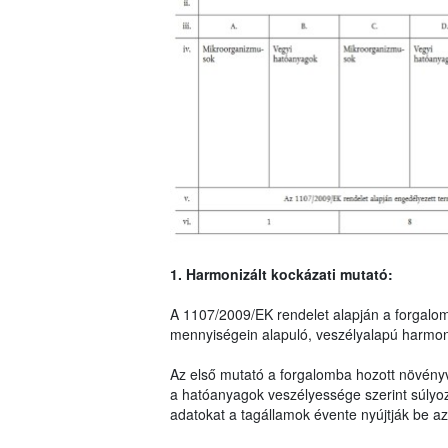
1. Harmonizált kockázati mutató:
A 1107/2009/EK rendelet alapján a forgalo
mennyiségein alapuló, veszélyalapú harmoni
Az első mutató a forgalomba hozott növény
a hatóanyagok veszélyessége szerint súlyo
adatokat a tagállamok évente nyújtják be az 