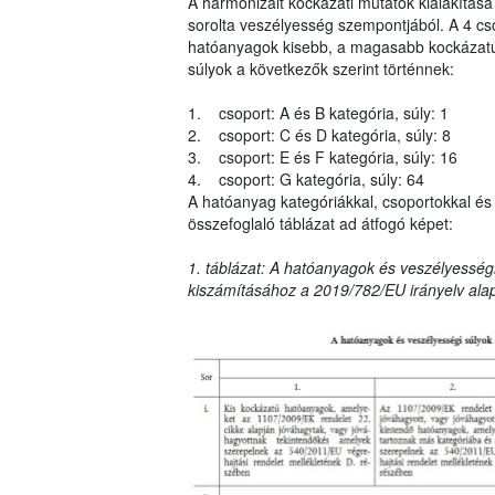
A harmonizált kockázati mutatók kialakítása
sorolta veszélyesség szempontjából. A 4 cs
hatóanyagok kisebb, a magasabb kockázatú 
súlyok a következők szerint történnek:
1. csoport: A és B kategória, súly: 1
2. csoport: C és D kategória, súly: 8
3. csoport: E és F kategória, súly: 16
4. csoport: G kategória, súly: 64
A hatóanyag kategóriákkal, csoportokkal és 
összefoglaló táblázat ad átfogó képet:
1. táblázat: A hatóanyagok és veszélyességi
kiszámításához a 2019/782/EU irányelv ala