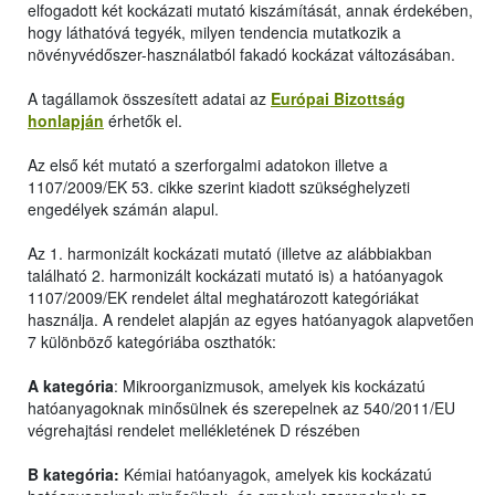
elfogadott két kockázati mutató kiszámítását, annak érdekében,
hogy láthatóvá tegyék, milyen tendencia mutatkozik a
növényvédőszer-használatból fakadó kockázat változásában.
A tagállamok összesített adatai az
Európai Bizottság
honlapján
érhetők el.
Az első két mutató a szerforgalmi adatokon illetve a
1107/2009/EK 53. cikke szerint kiadott szükséghelyzeti
engedélyek számán alapul.
Az 1. harmonizált kockázati mutató (illetve az alábbiakban
található 2. harmonizált kockázati mutató is) a hatóanyagok
1107/2009/EK rendelet által meghatározott kategóriákat
használja. A rendelet alapján az egyes hatóanyagok alapvetően
7 különböző kategóriába oszthatók:
A kategória
: Mikroorganizmusok, amelyek kis kockázatú
hatóanyagoknak minősülnek és szerepelnek az 540/2011/EU
végrehajtási rendelet mellékletének D részében
B kategória:
Kémiai hatóanyagok, amelyek kis kockázatú