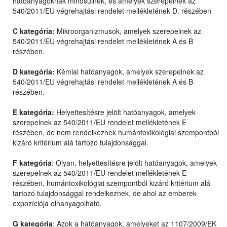
hatóanyagoknak minősülnek, és amelyek szerepelnek az
540/2011/EU végrehajtási rendelet mellékletének D. részében
C kategória:
Mikroorganizmusok, amelyek szerepelnek az
540/2011/EU végrehajtási rendelet mellékletének A és B
részében.
D kategória:
Kémiai hatóanyagok, amelyek szerepelnek az
540/2011/EU végrehajtási rendelet mellékletének A és B
részében.
E kategória:
Helyettesítésre jelölt hatóanyagok, amelyek
szerepelnek az 540/2011/EU rendelet mellékletének E
részében, de nem rendelkeznek humántoxikológiai szempontból
kizáró kritérium alá tartozó tulajdonsággal.
F kategória
: Olyan, helyettesítésre jelölt hatóanyagok, amelyek
szerepelnek az 540/2011/EU rendelet mellékletének E
részében, humántoxikológiai szempontból kizáró kritérium alá
tartozó tulajdonsággal rendelkeznek, de ahol az emberek
expozíciója elhanyagolható.
G kategória
: Azok a hatóanyagok, amelyeket az 1107/2009/EK