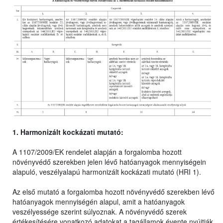
1. Harmonizált kockázati mutató:
A 1107/2009/EK rendelet alapján a forgalomba hozott
növényvédő szerekben jelen lévő hatóanyagok mennyiségein
alapuló, veszélyalapú harmonizált kockázati mutató (HRI 1).
Az első mutató a forgalomba hozott növényvédő szerekben lévő
hatóanyagok mennyiségén alapul, amit a hatóanyagok
veszélyessége szerint súlyoznak. A növényvédő szerek
értékesítésére vonatkozó adatokat a tagállamok évente nyújtják