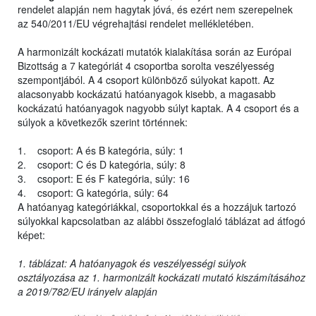
rendelet alapján nem hagytak jóvá, és ezért nem szerepelnek
az 540/2011/EU végrehajtási rendelet mellékletében.
A harmonizált kockázati mutatók kialakítása során az Európai
Bizottság a 7 kategóriát 4 csoportba sorolta veszélyesség
szempontjából. A 4 csoport különböző súlyokat kapott. Az
alacsonyabb kockázatú hatóanyagok kisebb, a magasabb
kockázatú hatóanyagok nagyobb súlyt kaptak. A 4 csoport és a
súlyok a következők szerint történnek:
1. csoport: A és B kategória, súly: 1
2. csoport: C és D kategória, súly: 8
3. csoport: E és F kategória, súly: 16
4. csoport: G kategória, súly: 64
A hatóanyag kategóriákkal, csoportokkal és a hozzájuk tartozó
súlyokkal kapcsolatban az alábbi összefoglaló táblázat ad átfogó
képet:
1. táblázat: A hatóanyagok és veszélyességi súlyok
osztályozása az 1. harmonizált kockázati mutató kiszámításához
a 2019/782/EU irányelv alapján