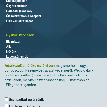
Sajtókapcsolat
Ügyfélszolgálat
Hatósági jogsegély
Élelmiszermentő Központ
Hírlevél feliratkozás
Gyakori kérdések
Élelmiszer
Állat
Növény
Laboratóriumok
Labor/Egyéb
Adatkezelési tájékoztatónkban
megismerheti, hogyan
gondoskodunk személyes adatai védelméről. Weboldalunk
cookie-kat (sütiket) használ a jobb felhasználói élmény
érdekében, melynek biztosításához kérjük, kattintson az
„Elfogadom” gombra.
Statisztikai célú sütik
Nemzeti Élelmiszerlánc-biztonsági Hivatal
Hirdetési célú sütik