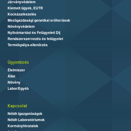
Járványvédelem
Kiemelt ügyek, EUTR
Kockázatkezelés
Mezőgazdasági genetikai erőforrások
Növényvédelem
Nyilvántartási és Felügyeleti Díj
Rendszerszervezés és felügyelet
Termékpálya-ellenőrzés
Ügyintézés
Élelmiszer
Állat
Növény
Labor/Egyéb
Kapcsolat
Nébih Igazgatóságok
Nébih Laboratóriumok
Kormányhivatalok