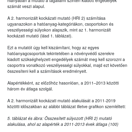
hiányában a mutató a tagállami szinten kiadott engedélyek
számát veszi alapul.
A 2. harmonizált kockázati mutató (HRI 2) számítása
ugyanazokon a hatóanyag-kategóriákon, csoportokon és
veszélyességi súlyokon alapszik, mint az 1. harmonizált
kockázati mutató (lásd 1. táblázat).
Ezt a mutatót úgy kell kiszámítani, hogy az egyes
hatóanyagcsoportok tekintetében a növényvédő szerekre
kiadott szükséghelyzeti engedélyek számát meg kell szorozni a
csoportra vonatkozó veszélyességi súlyokkal, majd ezt követően
összesíteni kell a számítások eredményeit.
Alapértékként, az előzőhöz hasonlóan, a 2011–2013 közötti
három év átlaga szolgál.
A 2. harmonizált kockázati mutató alakulását a 2011-2019
közötti időszakban az alábbi táblázat illetve grafikon szemlélteti:
5. táblázat és ábra: Összesített súlyozott (HRI 2) mutató
alakulása, ahol az alapérték a 2011-2013 évek átlaga (100)