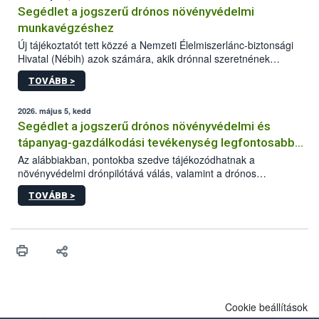
Segédlet a jogszerű drónos növényvédelmi
munkavégzéshez
Új tájékoztatót tett közzé a Nemzeti Élelmiszerlánc-biztonsági
Hivatal (Nébih) azok számára, akik drónnal szeretnének
növényvédelmi vagy tápanyag-gazdálkodási tevékenységet
TOVÁBB >
végezni Magyarországon. Az összefoglaló részletesen
szerepelnek a jogszerű működéshez szükséges személyi,
műszaki és hatósági feltételek.
2026. május 5, kedd
Segédlet a jogszerű drónos növényvédelmi és
tápanyag-gazdálkodási tevékenység legfontosabb
feltételeiről
Az alábbiakban, pontokba szedve tájékozódhatnak a
növényvédelmi drónpilótává válás, valamint a drónos
növényvédelmi és tápanyag-gazdálkodási tevékenység
TOVÁBB >
végzésének legfontosabb feltételeiről*.
Cookie beállítások