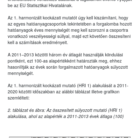
be az EU Statisztikai Hivatalának.
Az 1. harmonizált kockázati mutatót úgy kell kiszámítani, hogy
az egyes hatóanyagcsoportok tekintetében a forgalomba hozott
hatóanyagok éves mennyiségét meg kell szorozni a csoportra
vonatkozó veszélyességi súllyal, majd ezt követően összesíteni
kell a számítások eredményeit.
A 2011–2013 közötti három év átlagát használják kiindulási
pontként, ezt 100-as alapértékként határozták meg, ehhez
hasonlítják az évek során forgalmazott hatóanyagok súlyozott
mennyiségét.
Az 1. harmonizált kockázati mutató (HRI 1) alakulását a 2011-
2020 közötti időszakban az alábbi táblázat illetve grafikon
szemlélteti:
2. táblázat és ábra: Az összesített súlyozott mutató (HRI 1)
alakulása, ahol az alapérték a 2011-2013 évek átlaga (100)