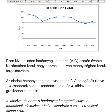
Ezen kívül minden hatóanyag kategória (A-G) esetén évente
kiszámításra kerül, hogy összesen milyen mennyiségben került
forgalmazásra.
Az eladott hatóanyagok mennyiségének A-G kategóriák illetve
1-4 csoportok szerinti tendenciáit a 3. és 4. táblázatban és
grafikonon láthatjuk:
3. táblázat és ábra: A hatóanyag-kategóriák súlyozott
mutatóinak alakulása, ahol az alapérték a 2011-2013 évek
átlaga (100)