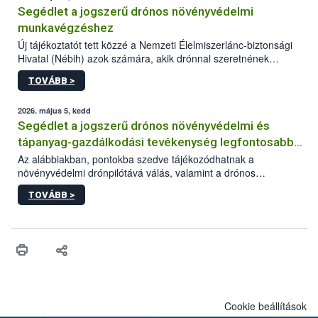
Segédlet a jogszerű drónos növényvédelmi
munkavégzéshez
Új tájékoztatót tett közzé a Nemzeti Élelmiszerlánc-biztonsági
Hivatal (Nébih) azok számára, akik drónnal szeretnének
növényvédelmi vagy tápanyag-gazdálkodási tevékenységet
TOVÁBB >
végezni Magyarországon. Az összefoglaló részletesen
szerepelnek a jogszerű működéshez szükséges személyi,
műszaki és hatósági feltételek.
2026. május 5, kedd
Segédlet a jogszerű drónos növényvédelmi és
tápanyag-gazdálkodási tevékenység legfontosabb
feltételeiről
Az alábbiakban, pontokba szedve tájékozódhatnak a
növényvédelmi drónpilótává válás, valamint a drónos
növényvédelmi és tápanyag-gazdálkodási tevékenység
TOVÁBB >
végzésének legfontosabb feltételeiről*.
Cookie beállítások