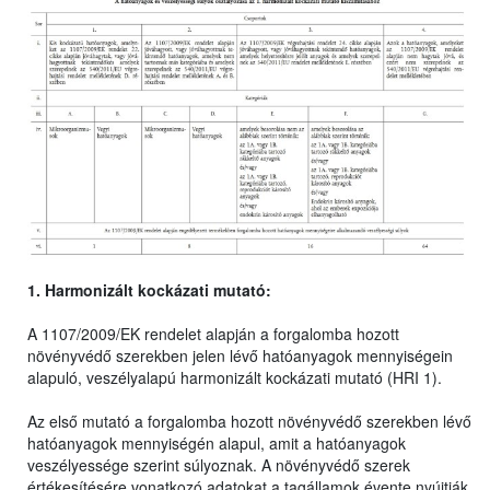
1. Harmonizált kockázati mutató:
A 1107/2009/EK rendelet alapján a forgalomba hozott
növényvédő szerekben jelen lévő hatóanyagok mennyiségein
alapuló, veszélyalapú harmonizált kockázati mutató (HRI 1).
Az első mutató a forgalomba hozott növényvédő szerekben lévő
hatóanyagok mennyiségén alapul, amit a hatóanyagok
veszélyessége szerint súlyoznak. A növényvédő szerek
értékesítésére vonatkozó adatokat a tagállamok évente nyújtják