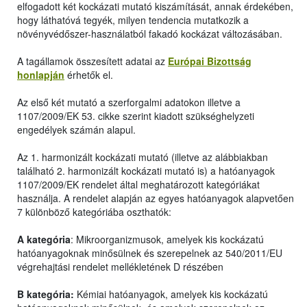
elfogadott két kockázati mutató kiszámítását, annak érdekében,
hogy láthatóvá tegyék, milyen tendencia mutatkozik a
növényvédőszer-használatból fakadó kockázat változásában.
A tagállamok összesített adatai az
Európai Bizottság
honlapján
érhetők el.
Az első két mutató a szerforgalmi adatokon illetve a
1107/2009/EK 53. cikke szerint kiadott szükséghelyzeti
engedélyek számán alapul.
Az 1. harmonizált kockázati mutató (illetve az alábbiakban
található 2. harmonizált kockázati mutató is) a hatóanyagok
1107/2009/EK rendelet által meghatározott kategóriákat
használja. A rendelet alapján az egyes hatóanyagok alapvetően
7 különböző kategóriába oszthatók:
A kategória
: Mikroorganizmusok, amelyek kis kockázatú
hatóanyagoknak minősülnek és szerepelnek az 540/2011/EU
végrehajtási rendelet mellékletének D részében
B kategória:
Kémiai hatóanyagok, amelyek kis kockázatú