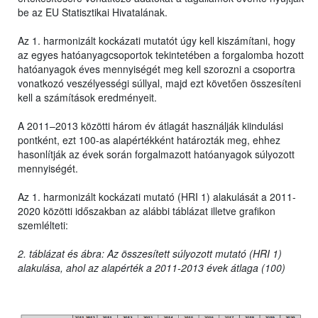
be az EU Statisztikai Hivatalának.
Az 1. harmonizált kockázati mutatót úgy kell kiszámítani, hogy
az egyes hatóanyagcsoportok tekintetében a forgalomba hozott
hatóanyagok éves mennyiségét meg kell szorozni a csoportra
vonatkozó veszélyességi súllyal, majd ezt követően összesíteni
kell a számítások eredményeit.
A 2011–2013 közötti három év átlagát használják kiindulási
pontként, ezt 100-as alapértékként határozták meg, ehhez
hasonlítják az évek során forgalmazott hatóanyagok súlyozott
mennyiségét.
Az 1. harmonizált kockázati mutató (HRI 1) alakulását a 2011-
2020 közötti időszakban az alábbi táblázat illetve grafikon
szemlélteti:
2. táblázat és ábra: Az összesített súlyozott mutató (HRI 1)
alakulása, ahol az alapérték a 2011-2013 évek átlaga (100)