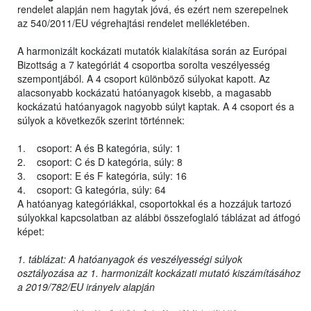
rendelet alapján nem hagytak jóvá, és ezért nem szerepelnek
az 540/2011/EU végrehajtási rendelet mellékletében.
A harmonizált kockázati mutatók kialakítása során az Európai
Bizottság a 7 kategóriát 4 csoportba sorolta veszélyesség
szempontjából. A 4 csoport különböző súlyokat kapott. Az
alacsonyabb kockázatú hatóanyagok kisebb, a magasabb
kockázatú hatóanyagok nagyobb súlyt kaptak. A 4 csoport és a
súlyok a következők szerint történnek:
1. csoport: A és B kategória, súly: 1
2. csoport: C és D kategória, súly: 8
3. csoport: E és F kategória, súly: 16
4. csoport: G kategória, súly: 64
A hatóanyag kategóriákkal, csoportokkal és a hozzájuk tartozó
súlyokkal kapcsolatban az alábbi összefoglaló táblázat ad átfogó
képet:
1. táblázat: A hatóanyagok és veszélyességi súlyok
osztályozása az 1. harmonizált kockázati mutató kiszámításához
a 2019/782/EU irányelv alapján