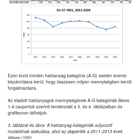
Ezen kívül minden hatóanyag kategória (A-G) esetén évente
kiszámításra kerül, hogy összesen milyen mennyiségben került
forgalmazásra.
Az eladott hatóanyagok mennyiségének A-G kategóriák illetve
1-4 csoportok szerinti tendenciáit a 3. és 4. táblázatban és
grafikonon láthatjuk:
3. táblázat és ábra: A hatóanyag-kategóriák súlyozott
mutatóinak alakulása, ahol az alapérték a 2011-2013 évek
átlaga (100)