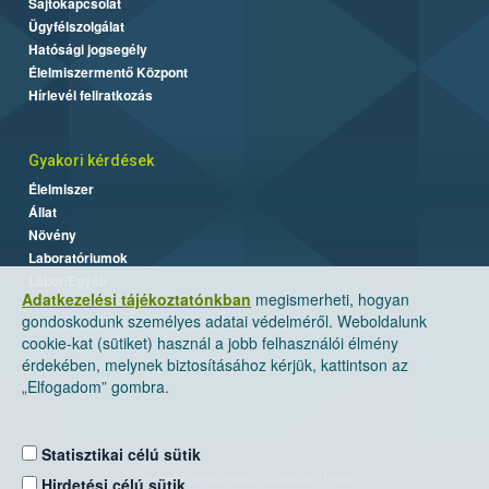
Sajtókapcsolat
Ügyfélszolgálat
Hatósági jogsegély
Élelmiszermentő Központ
Hírlevél feliratkozás
Gyakori kérdések
Élelmiszer
Állat
Növény
Laboratóriumok
Labor/Egyéb
Adatkezelési tájékoztatónkban
megismerheti, hogyan
gondoskodunk személyes adatai védelméről. Weboldalunk
cookie-kat (sütiket) használ a jobb felhasználói élmény
érdekében, melynek biztosításához kérjük, kattintson az
„Elfogadom” gombra.
Statisztikai célú sütik
Nemzeti Élelmiszerlánc-biztonsági Hivatal
Hirdetési célú sütik