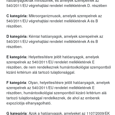
hatóanyagoknak minősülnek, és amelyek szerepelnek az
540/2011/EU végrehajtási rendelet mellékletének D. részében
C kategória:
Mikroorganizmusok, amelyek szerepelnek az
540/2011/EU végrehajtási rendelet mellékletének A és B
részében.
D kategória:
Kémiai hatóanyagok, amelyek szerepelnek az
540/2011/EU végrehajtási rendelet mellékletének A és B
részében.
E kategória:
Helyettesítésre jelölt hatóanyagok, amelyek
szerepelnek az 540/2011/EU rendelet mellékletének E
részében, de nem rendelkeznek humántoxikológiai szempontból
kizáró kritérium alá tartozó tulajdonsággal.
F kategória
: Olyan, helyettesítésre jelölt hatóanyagok, amelyek
szerepelnek az 540/2011/EU rendelet mellékletének E
részében, humántoxikológiai szempontból kizáró kritérium alá
tartozó tulajdonsággal rendelkeznek, de ahol az emberek
expozíciója elhanyagolható.
G kategória
: Azok a hatóanyagok, amelyeket az 1107/2009/EK