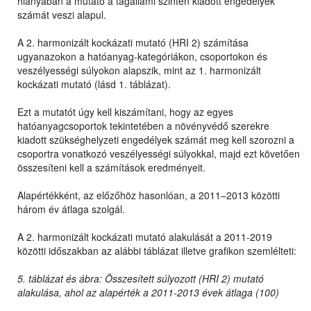
hiányában a mutató a tagállami szinten kiadott engedélyek
számát veszi alapul.
A 2. harmonizált kockázati mutató (HRI 2) számítása
ugyanazokon a hatóanyag-kategóriákon, csoportokon és
veszélyességi súlyokon alapszik, mint az 1. harmonizált
kockázati mutató (lásd 1. táblázat).
Ezt a mutatót úgy kell kiszámítani, hogy az egyes
hatóanyagcsoportok tekintetében a növényvédő szerekre
kiadott szükséghelyzeti engedélyek számát meg kell szorozni a
csoportra vonatkozó veszélyességi súlyokkal, majd ezt követően
összesíteni kell a számítások eredményeit.
Alapértékként, az előzőhöz hasonlóan, a 2011–2013 közötti
három év átlaga szolgál.
A 2. harmonizált kockázati mutató alakulását a 2011-2019
közötti időszakban az alábbi táblázat illetve grafikon szemlélteti:
5. táblázat és ábra: Összesített súlyozott (HRI 2) mutató
alakulása, ahol az alapérték a 2011-2013 évek átlaga (100)