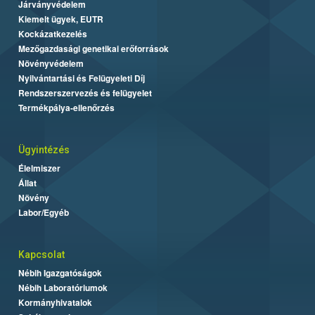
Járványvédelem
Kiemelt ügyek, EUTR
Kockázatkezelés
Mezőgazdasági genetikai erőforrások
Növényvédelem
Nyilvántartási és Felügyeleti Díj
Rendszerszervezés és felügyelet
Termékpálya-ellenőrzés
Ügyintézés
Élelmiszer
Állat
Növény
Labor/Egyéb
Kapcsolat
Nébih Igazgatóságok
Nébih Laboratóriumok
Kormányhivatalok