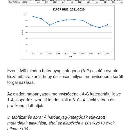
Ezen kívül minden hatóanyag kategória (A-G) esetén évente
kiszámításra kerül, hogy összesen milyen mennyiségben került
forgalmazásra.
Az eladott hatóanyagok mennyiségének A-G kategóriák illetve
1-4 csoportok szerinti tendenciáit a 3. és 4. táblázatban és
grafikonon láthatjuk:
3. táblázat és ábra: A hatóanyag-kategóriák súlyozott
mutatóinak alakulása, ahol az alapérték a 2011-2013 évek
átlaga (100)