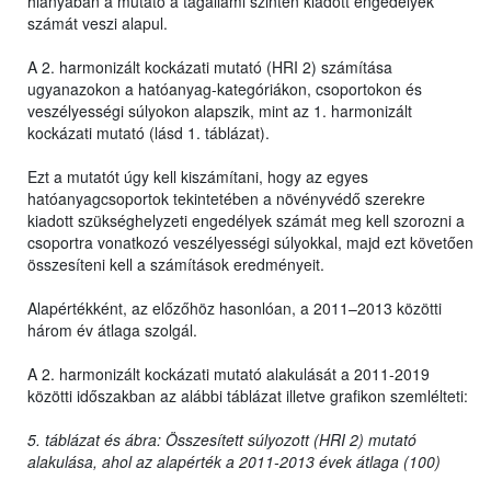
hiányában a mutató a tagállami szinten kiadott engedélyek
számát veszi alapul.
A 2. harmonizált kockázati mutató (HRI 2) számítása
ugyanazokon a hatóanyag-kategóriákon, csoportokon és
veszélyességi súlyokon alapszik, mint az 1. harmonizált
kockázati mutató (lásd 1. táblázat).
Ezt a mutatót úgy kell kiszámítani, hogy az egyes
hatóanyagcsoportok tekintetében a növényvédő szerekre
kiadott szükséghelyzeti engedélyek számát meg kell szorozni a
csoportra vonatkozó veszélyességi súlyokkal, majd ezt követően
összesíteni kell a számítások eredményeit.
Alapértékként, az előzőhöz hasonlóan, a 2011–2013 közötti
három év átlaga szolgál.
A 2. harmonizált kockázati mutató alakulását a 2011-2019
közötti időszakban az alábbi táblázat illetve grafikon szemlélteti:
5. táblázat és ábra: Összesített súlyozott (HRI 2) mutató
alakulása, ahol az alapérték a 2011-2013 évek átlaga (100)