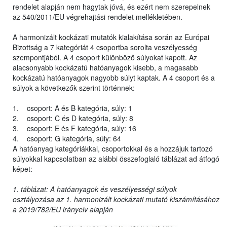
rendelet alapján nem hagytak jóvá, és ezért nem szerepelnek
az 540/2011/EU végrehajtási rendelet mellékletében.
A harmonizált kockázati mutatók kialakítása során az Európai
Bizottság a 7 kategóriát 4 csoportba sorolta veszélyesség
szempontjából. A 4 csoport különböző súlyokat kapott. Az
alacsonyabb kockázatú hatóanyagok kisebb, a magasabb
kockázatú hatóanyagok nagyobb súlyt kaptak. A 4 csoport és a
súlyok a következők szerint történnek:
1. csoport: A és B kategória, súly: 1
2. csoport: C és D kategória, súly: 8
3. csoport: E és F kategória, súly: 16
4. csoport: G kategória, súly: 64
A hatóanyag kategóriákkal, csoportokkal és a hozzájuk tartozó
súlyokkal kapcsolatban az alábbi összefoglaló táblázat ad átfogó
képet:
1. táblázat: A hatóanyagok és veszélyességi súlyok
osztályozása az 1. harmonizált kockázati mutató kiszámításához
a 2019/782/EU irányelv alapján