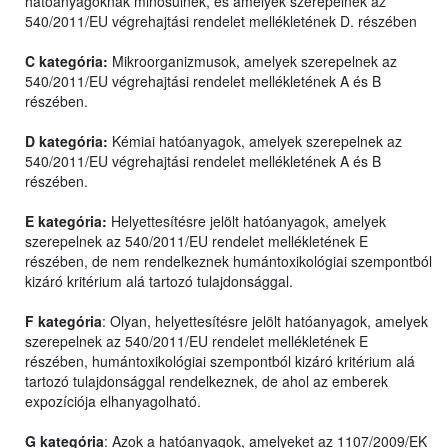
hatóanyagoknak minősülnek, és amelyek szerepelnek az
540/2011/EU végrehajtási rendelet mellékletének D. részében
C kategória:
Mikroorganizmusok, amelyek szerepelnek az
540/2011/EU végrehajtási rendelet mellékletének A és B
részében.
D kategória:
Kémiai hatóanyagok, amelyek szerepelnek az
540/2011/EU végrehajtási rendelet mellékletének A és B
részében.
E kategória:
Helyettesítésre jelölt hatóanyagok, amelyek
szerepelnek az 540/2011/EU rendelet mellékletének E
részében, de nem rendelkeznek humántoxikológiai szempontból
kizáró kritérium alá tartozó tulajdonsággal.
F kategória
: Olyan, helyettesítésre jelölt hatóanyagok, amelyek
szerepelnek az 540/2011/EU rendelet mellékletének E
részében, humántoxikológiai szempontból kizáró kritérium alá
tartozó tulajdonsággal rendelkeznek, de ahol az emberek
expozíciója elhanyagolható.
G kategória
: Azok a hatóanyagok, amelyeket az 1107/2009/EK