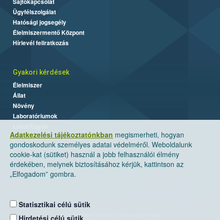
Sajtókapcsolat
Ügyfélszolgálat
Hatósági jogsegély
Élelmiszermentő Központ
Hírlevél feliratkozás
Gyakori kérdések
Élelmiszer
Állat
Növény
Laboratóriumok
Labor/Egyéb
Adatkezelési tájékoztatónkban
megismerheti, hogyan
gondoskodunk személyes adatai védelméről. Weboldalunk
cookie-kat (sütiket) használ a jobb felhasználói élmény
érdekében, melynek biztosításához kérjük, kattintson az
„Elfogadom” gombra.
Statisztikai célú sütik
Nemzeti Élelmiszerlánc-biztonsági Hivatal
Hirdetési célú sütik