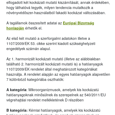
elfogadott két kockázati mutató kiszámítását, annak érdekében,
hogy láthatóvá tegyék, milyen tendencia mutatkozik a
növényvédőszer-használatból fakadó kockázat változásában.
A tagállamok összesített adatai az
Európai Bizottság
honlapján
érhetők el.
Az első két mutató a szerforgalmi adatokon illetve a
1107/2009/EK 53. cikke szerint kiadott szükséghelyzeti
engedélyek számán alapul.
Az 1. harmonizált kockázati mutató (illetve az alábbiakban
található 2. harmonizált kockázati mutató is) a hatóanyagok
1107/2009/EK rendelet által meghatározott kategóriákat
használja. A rendelet alapján az egyes hatóanyagok alapvetően
7 különböző kategóriába oszthatók:
A kategória
: Mikroorganizmusok, amelyek kis kockázatú
hatóanyagoknak minősülnek és szerepelnek az 540/2011/EU
végrehajtási rendelet mellékletének D részében
B kategória:
Kémiai hatóanyagok, amelyek kis kockázatú