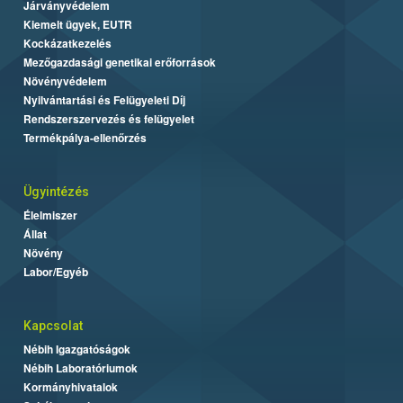
Járványvédelem
Kiemelt ügyek, EUTR
Kockázatkezelés
Mezőgazdasági genetikai erőforrások
Növényvédelem
Nyilvántartási és Felügyeleti Díj
Rendszerszervezés és felügyelet
Termékpálya-ellenőrzés
Ügyintézés
Élelmiszer
Állat
Növény
Labor/Egyéb
Kapcsolat
Nébih Igazgatóságok
Nébih Laboratóriumok
Kormányhivatalok