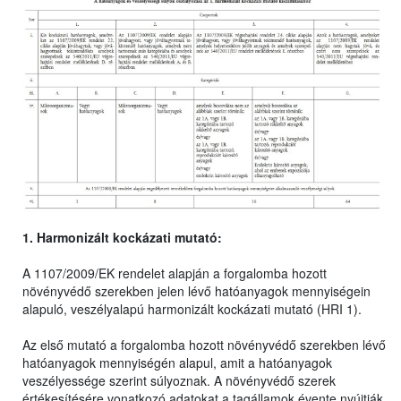
1. Harmonizált kockázati mutató:
A 1107/2009/EK rendelet alapján a forgalomba hozott
növényvédő szerekben jelen lévő hatóanyagok mennyiségein
alapuló, veszélyalapú harmonizált kockázati mutató (HRI 1).
Az első mutató a forgalomba hozott növényvédő szerekben lévő
hatóanyagok mennyiségén alapul, amit a hatóanyagok
veszélyessége szerint súlyoznak. A növényvédő szerek
értékesítésére vonatkozó adatokat a tagállamok évente nyújtják