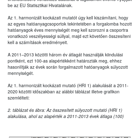
be az EU Statisztikai Hivatalának.
Az 1. harmonizált kockázati mutatót úgy kell kiszámítani, hogy
az egyes hatóanyagcsoportok tekintetében a forgalomba hozott
hatóanyagok éves mennyiségét meg kell szorozni a csoportra
vonatkozó veszélyességi súllyal, majd ezt követően összesíteni
kell a számítások eredményeit.
A 2011–2013 közötti három év átlagát használják kiindulási
pontként, ezt 100-as alapértékként határozták meg, ehhez
hasonlítják az évek során forgalmazott hatóanyagok súlyozott
mennyiségét.
Az 1. harmonizált kockázati mutató (HRI 1) alakulását a 2011-
2020 közötti időszakban az alábbi táblázat illetve grafikon
szemlélteti:
2. táblázat és ábra: Az összesített súlyozott mutató (HRI 1)
alakulása, ahol az alapérték a 2011-2013 évek átlaga (100)