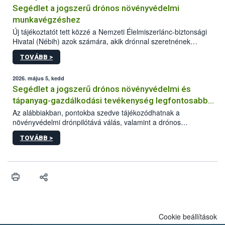
Segédlet a jogszerű drónos növényvédelmi
munkavégzéshez
Új tájékoztatót tett közzé a Nemzeti Élelmiszerlánc-biztonsági
Hivatal (Nébih) azok számára, akik drónnal szeretnének
növényvédelmi vagy tápanyag-gazdálkodási tevékenységet
TOVÁBB >
végezni Magyarországon. Az összefoglaló részletesen
szerepelnek a jogszerű működéshez szükséges személyi,
műszaki és hatósági feltételek.
2026. május 5, kedd
Segédlet a jogszerű drónos növényvédelmi és
tápanyag-gazdálkodási tevékenység legfontosabb
feltételeiről
Az alábbiakban, pontokba szedve tájékozódhatnak a
növényvédelmi drónpilótává válás, valamint a drónos
növényvédelmi és tápanyag-gazdálkodási tevékenység
TOVÁBB >
végzésének legfontosabb feltételeiről*.
Cookie beállítások