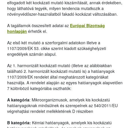
elfogadott két kockázati mutató kiszámítását, annak érdekében,
hogy láthatóvá tegyék, milyen tendencia mutatkozik a
növényvédőszer-használatból fakadó kockázat változásában.
A tagállamok összesített adatai az
Európai Bizottság
honlapján
érhetők el.
Az első két mutató a szerforgalmi adatokon illetve a
1107/2009/EK 53. cikke szerint kiadott szükséghelyzeti
engedélyek számán alapul.
Az 1. harmonizált kockázati mutató (illetve az alábbiakban
található 2. harmonizált kockázati mutató is) a hatóanyagok
1107/2009/EK rendelet által meghatározott kategóriákat
használja. A rendelet alapján az egyes hatóanyagok alapvetően
7 különböző kategóriába oszthatók:
A kategória
: Mikroorganizmusok, amelyek kis kockázatú
hatóanyagoknak minősülnek és szerepelnek az 540/2011/EU
végrehajtási rendelet mellékletének D részében
B kategória:
Kémiai hatóanyagok, amelyek kis kockázatú