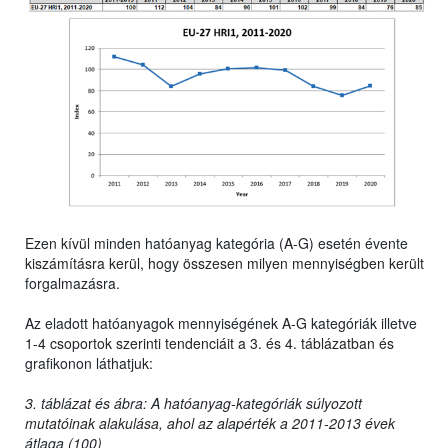
Ezen kívül minden hatóanyag kategória (A-G) esetén évente
kiszámításra kerül, hogy összesen milyen mennyiségben került
forgalmazásra.
Az eladott hatóanyagok mennyiségének A-G kategóriák illetve
1-4 csoportok szerinti tendenciáit a 3. és 4. táblázatban és
grafikonon láthatjuk:
3. táblázat és ábra: A hatóanyag-kategóriák súlyozott
mutatóinak alakulása, ahol az alapérték a 2011-2013 évek
átlaga (100)