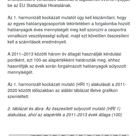
be az EU Statisztikai Hivatalának.
Az 1. harmonizált kockázati mutatót úgy kell kiszámítani, hogy
az egyes hatóanyagcsoportok tekintetében a forgalomba hozott
hatóanyagok éves mennyiségét meg kell szorozni a csoportra
vonatkozó veszélyességi súllyal, majd ezt követően összesíteni
kell a számítások eredményeit.
A 2011–2013 közötti három év átlagát használják kiindulási
pontként, ezt 100-as alapértékként határozták meg, ehhez
hasonlítják az évek során forgalmazott hatóanyagok súlyozott
mennyiségét.
Az 1. harmonizált kockázati mutató (HRI 1) alakulását a 2011-
2020 közötti időszakban az alábbi táblázat illetve grafikon
szemlélteti:
2. táblázat és ábra: Az összesített súlyozott mutató (HRI 1)
alakulása, ahol az alapérték a 2011-2013 évek átlaga (100)