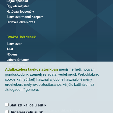
Sajtókapcsolat
Ügyfélszolgálat
Hatósági jogsegély
Élelmiszermentő Központ
Hírlevél feliratkozás
Gyakori kérdések
Élelmiszer
Állat
Növény
Laboratóriumok
Labor/Egyéb
Adatkezelési tájékoztatónkban
megismerheti, hogyan
gondoskodunk személyes adatai védelméről. Weboldalunk
cookie-kat (sütiket) használ a jobb felhasználói élmény
érdekében, melynek biztosításához kérjük, kattintson az
„Elfogadom” gombra.
Statisztikai célú sütik
Nemzeti Élelmiszerlánc-biztonsági Hivatal
Hirdetési célú sütik