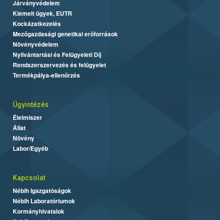
Járványvédelem
Kiemelt ügyek, EUTR
Kockázatkezelés
Mezőgazdasági genetikai erőforrások
Növényvédelem
Nyilvántartási és Felügyeleti Díj
Rendszerszervezés és felügyelet
Termékpálya-ellenőrzés
Ügyintézés
Élelmiszer
Állat
Növény
Labor/Egyéb
Kapcsolat
Nébih Igazgatóságok
Nébih Laboratóriumok
Kormányhivatalok