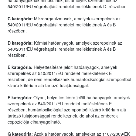
hatóanyagoknak minősülnek, és amelyek szerepelnek az
540/2011/EU végrehajtási rendelet mellékletének D. részében
C kategória:
Mikroorganizmusok, amelyek szerepelnek az
540/2011/EU végrehajtási rendelet mellékletének A és B
részében.
D kategória:
Kémiai hatóanyagok, amelyek szerepelnek az
540/2011/EU végrehajtási rendelet mellékletének A és B
részében.
E kategória:
Helyettesítésre jelölt hatóanyagok, amelyek
szerepelnek az 540/2011/EU rendelet mellékletének E
részében, de nem rendelkeznek humántoxikológiai szempontból
kizáró kritérium alá tartozó tulajdonsággal.
F kategória
: Olyan, helyettesítésre jelölt hatóanyagok, amelyek
szerepelnek az 540/2011/EU rendelet mellékletének E
részében, humántoxikológiai szempontból kizáró kritérium alá
tartozó tulajdonsággal rendelkeznek, de ahol az emberek
expozíciója elhanyagolható.
G kategória
: Azok a hatóanyagok, amelyeket az 1107/2009/EK