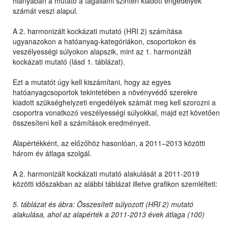
hiányában a mutató a tagállami szinten kiadott engedélyek
számát veszi alapul.
A 2. harmonizált kockázati mutató (HRI 2) számítása
ugyanazokon a hatóanyag-kategóriákon, csoportokon és
veszélyességi súlyokon alapszik, mint az 1. harmonizált
kockázati mutató (lásd 1. táblázat).
Ezt a mutatót úgy kell kiszámítani, hogy az egyes
hatóanyagcsoportok tekintetében a növényvédő szerekre
kiadott szükséghelyzeti engedélyek számát meg kell szorozni a
csoportra vonatkozó veszélyességi súlyokkal, majd ezt követően
összesíteni kell a számítások eredményeit.
Alapértékként, az előzőhöz hasonlóan, a 2011–2013 közötti
három év átlaga szolgál.
A 2. harmonizált kockázati mutató alakulását a 2011-2019
közötti időszakban az alábbi táblázat illetve grafikon szemlélteti:
5. táblázat és ábra: Összesített súlyozott (HRI 2) mutató
alakulása, ahol az alapérték a 2011-2013 évek átlaga (100)