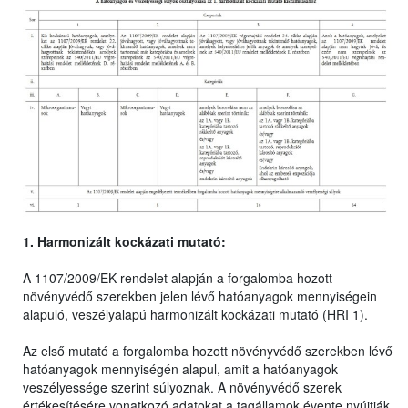
1. Harmonizált kockázati mutató:
A 1107/2009/EK rendelet alapján a forgalomba hozott
növényvédő szerekben jelen lévő hatóanyagok mennyiségein
alapuló, veszélyalapú harmonizált kockázati mutató (HRI 1).
Az első mutató a forgalomba hozott növényvédő szerekben lévő
hatóanyagok mennyiségén alapul, amit a hatóanyagok
veszélyessége szerint súlyoznak. A növényvédő szerek
értékesítésére vonatkozó adatokat a tagállamok évente nyújtják