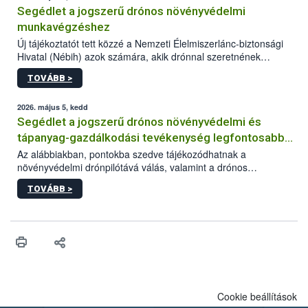
Segédlet a jogszerű drónos növényvédelmi
munkavégzéshez
Új tájékoztatót tett közzé a Nemzeti Élelmiszerlánc-biztonsági
Hivatal (Nébih) azok számára, akik drónnal szeretnének
növényvédelmi vagy tápanyag-gazdálkodási tevékenységet
TOVÁBB >
végezni Magyarországon. Az összefoglaló részletesen
szerepelnek a jogszerű működéshez szükséges személyi,
műszaki és hatósági feltételek.
2026. május 5, kedd
Segédlet a jogszerű drónos növényvédelmi és
tápanyag-gazdálkodási tevékenység legfontosabb
feltételeiről
Az alábbiakban, pontokba szedve tájékozódhatnak a
növényvédelmi drónpilótává válás, valamint a drónos
növényvédelmi és tápanyag-gazdálkodási tevékenység
TOVÁBB >
végzésének legfontosabb feltételeiről*.
Cookie beállítások