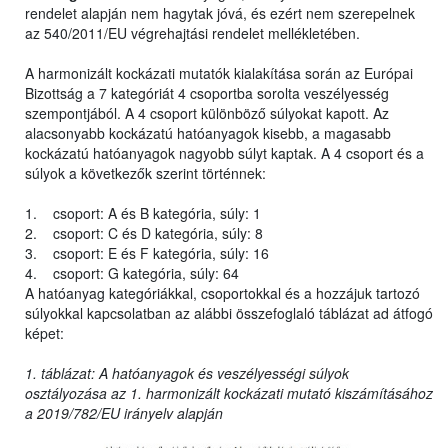
rendelet alapján nem hagytak jóvá, és ezért nem szerepelnek
az 540/2011/EU végrehajtási rendelet mellékletében.
A harmonizált kockázati mutatók kialakítása során az Európai
Bizottság a 7 kategóriát 4 csoportba sorolta veszélyesség
szempontjából. A 4 csoport különböző súlyokat kapott. Az
alacsonyabb kockázatú hatóanyagok kisebb, a magasabb
kockázatú hatóanyagok nagyobb súlyt kaptak. A 4 csoport és a
súlyok a következők szerint történnek:
1. csoport: A és B kategória, súly: 1
2. csoport: C és D kategória, súly: 8
3. csoport: E és F kategória, súly: 16
4. csoport: G kategória, súly: 64
A hatóanyag kategóriákkal, csoportokkal és a hozzájuk tartozó
súlyokkal kapcsolatban az alábbi összefoglaló táblázat ad átfogó
képet:
1. táblázat: A hatóanyagok és veszélyességi súlyok
osztályozása az 1. harmonizált kockázati mutató kiszámításához
a 2019/782/EU irányelv alapján