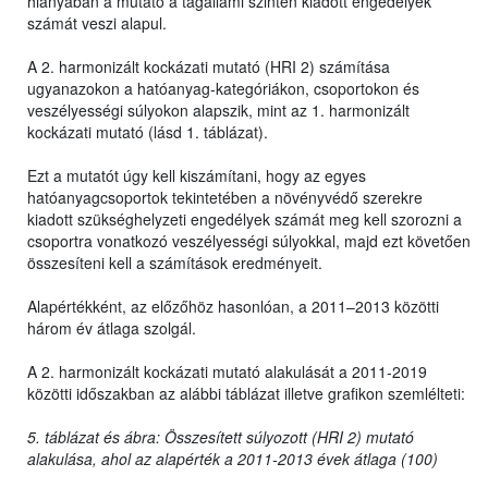
hiányában a mutató a tagállami szinten kiadott engedélyek
számát veszi alapul.
A 2. harmonizált kockázati mutató (HRI 2) számítása
ugyanazokon a hatóanyag-kategóriákon, csoportokon és
veszélyességi súlyokon alapszik, mint az 1. harmonizált
kockázati mutató (lásd 1. táblázat).
Ezt a mutatót úgy kell kiszámítani, hogy az egyes
hatóanyagcsoportok tekintetében a növényvédő szerekre
kiadott szükséghelyzeti engedélyek számát meg kell szorozni a
csoportra vonatkozó veszélyességi súlyokkal, majd ezt követően
összesíteni kell a számítások eredményeit.
Alapértékként, az előzőhöz hasonlóan, a 2011–2013 közötti
három év átlaga szolgál.
A 2. harmonizált kockázati mutató alakulását a 2011-2019
közötti időszakban az alábbi táblázat illetve grafikon szemlélteti:
5. táblázat és ábra: Összesített súlyozott (HRI 2) mutató
alakulása, ahol az alapérték a 2011-2013 évek átlaga (100)