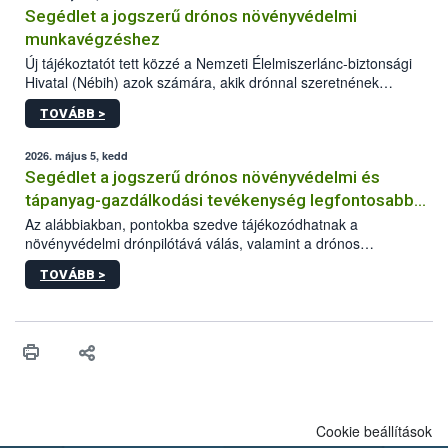
Segédlet a jogszerű drónos növényvédelmi
munkavégzéshez
Új tájékoztatót tett közzé a Nemzeti Élelmiszerlánc-biztonsági
Hivatal (Nébih) azok számára, akik drónnal szeretnének
növényvédelmi vagy tápanyag-gazdálkodási tevékenységet
TOVÁBB >
végezni Magyarországon. Az összefoglaló részletesen
szerepelnek a jogszerű működéshez szükséges személyi,
műszaki és hatósági feltételek.
2026. május 5, kedd
Segédlet a jogszerű drónos növényvédelmi és
tápanyag-gazdálkodási tevékenység legfontosabb
feltételeiről
Az alábbiakban, pontokba szedve tájékozódhatnak a
növényvédelmi drónpilótává válás, valamint a drónos
növényvédelmi és tápanyag-gazdálkodási tevékenység
TOVÁBB >
végzésének legfontosabb feltételeiről*.
Cookie beállítások