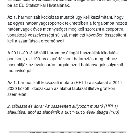
be az EU Statisztikai Hivatalának.
Az 1. harmonizált kockázati mutatót úgy kell kiszámítani, hogy
az egyes hatóanyagcsoportok tekintetében a forgalomba hozott
hatóanyagok éves mennyiségét meg kell szorozni a csoportra
vonatkozó veszélyességi súllyal, majd ezt követően összesíteni
kell a számítások eredményeit.
A 2011–2013 közötti három év átlagát használják kiindulási
pontként, ezt 100-as alapértékként határozták meg, ehhez
hasonlítják az évek során forgalmazott hatóanyagok súlyozott
mennyiségét.
Az 1. harmonizált kockázati mutató (HRI 1) alakulását a 2011-
2020 közötti időszakban az alábbi táblázat illetve grafikon
szemlélteti:
2. táblázat és ábra: Az összesített súlyozott mutató (HRI 1)
alakulása, ahol az alapérték a 2011-2013 évek átlaga (100)