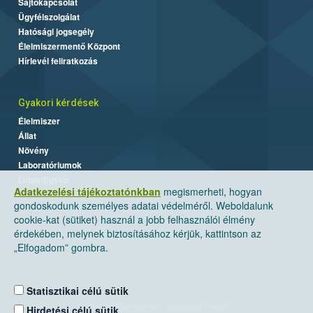
Sajtókapcsolat
Ügyfélszolgálat
Hatósági jogsegély
Élelmiszermentő Központ
Hírlevél feliratkozás
Gyakori kérdések
Élelmiszer
Állat
Növény
Laboratóriumok
Labor/Egyéb
Adatkezelési tájékoztatónkban
megismerheti, hogyan
gondoskodunk személyes adatai védelméről. Weboldalunk
cookie-kat (sütiket) használ a jobb felhasználói élmény
érdekében, melynek biztosításához kérjük, kattintson az
„Elfogadom” gombra.
Statisztikai célú sütik
Nemzeti Élelmiszerlánc-biztonsági Hivatal
Hirdetési célú sütik