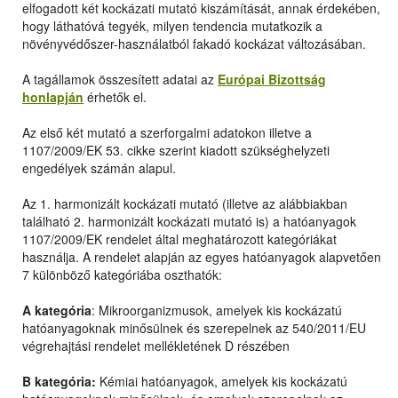
elfogadott két kockázati mutató kiszámítását, annak érdekében,
hogy láthatóvá tegyék, milyen tendencia mutatkozik a
növényvédőszer-használatból fakadó kockázat változásában.
A tagállamok összesített adatai az
Európai Bizottság
honlapján
érhetők el.
Az első két mutató a szerforgalmi adatokon illetve a
1107/2009/EK 53. cikke szerint kiadott szükséghelyzeti
engedélyek számán alapul.
Az 1. harmonizált kockázati mutató (illetve az alábbiakban
található 2. harmonizált kockázati mutató is) a hatóanyagok
1107/2009/EK rendelet által meghatározott kategóriákat
használja. A rendelet alapján az egyes hatóanyagok alapvetően
7 különböző kategóriába oszthatók:
A kategória
: Mikroorganizmusok, amelyek kis kockázatú
hatóanyagoknak minősülnek és szerepelnek az 540/2011/EU
végrehajtási rendelet mellékletének D részében
B kategória:
Kémiai hatóanyagok, amelyek kis kockázatú