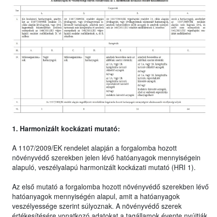
1. Harmonizált kockázati mutató:
A 1107/2009/EK rendelet alapján a forgalomba hozott
növényvédő szerekben jelen lévő hatóanyagok mennyiségein
alapuló, veszélyalapú harmonizált kockázati mutató (HRI 1).
Az első mutató a forgalomba hozott növényvédő szerekben lévő
hatóanyagok mennyiségén alapul, amit a hatóanyagok
veszélyessége szerint súlyoznak. A növényvédő szerek
értékesítésére vonatkozó adatokat a tagállamok évente nyújtják