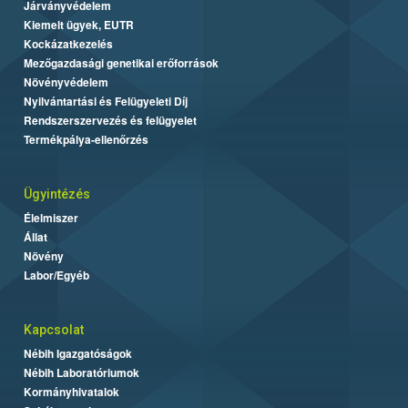
Járványvédelem
Kiemelt ügyek, EUTR
Kockázatkezelés
Mezőgazdasági genetikai erőforrások
Növényvédelem
Nyilvántartási és Felügyeleti Díj
Rendszerszervezés és felügyelet
Termékpálya-ellenőrzés
Ügyintézés
Élelmiszer
Állat
Növény
Labor/Egyéb
Kapcsolat
Nébih Igazgatóságok
Nébih Laboratóriumok
Kormányhivatalok