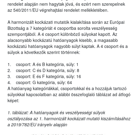
rendelet alapján nem hagytak jóvá, és ezért nem szerepelnek
az 540/2011/EU végrehajtási rendelet mellékletében.
A harmonizált kockázati mutatók kialakítása során az Európai
Bizottság a 7 kategóriát 4 csoportba sorolta veszélyesség
szempontjából. A 4 csoport különböző súlyokat kapott. Az
alacsonyabb kockázatú hatóanyagok kisebb, a magasabb
kockázatú hatóanyagok nagyobb súlyt kaptak. A 4 csoport és a
súlyok a következők szerint történnek:
1. csoport: A és B kategória, súly: 1
2. csoport: C és D kategória, súly: 8
3. csoport: E és F kategória, súly: 16
4. csoport: G kategória, súly: 64
A hatóanyag kategóriákkal, csoportokkal és a hozzájuk tartozó
súlyokkal kapcsolatban az alábbi összefoglaló táblázat ad átfogó
képet:
1. táblázat: A hatóanyagok és veszélyességi súlyok
osztályozása az 1. harmonizált kockázati mutató kiszámításához
a 2019/782/EU irányelv alapján