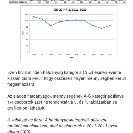
Ezen kívül minden hatóanyag kategória (A-G) esetén évente
kiszámításra kerül, hogy összesen milyen mennyiségben került
forgalmazásra.
Az eladott hatóanyagok mennyiségének A-G kategóriák illetve
1-4 csoportok szerinti tendenciáit a 3. és 4. táblázatban és
grafikonon láthatjuk:
3. táblázat és ábra: A hatóanyag-kategóriák súlyozott
mutatóinak alakulása, ahol az alapérték a 2011-2013 évek
átlaga (100)