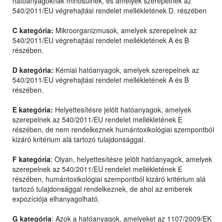
hatóanyagoknak minősülnek, és amelyek szerepelnek az
540/2011/EU végrehajtási rendelet mellékletének D. részében
C kategória:
Mikroorganizmusok, amelyek szerepelnek az
540/2011/EU végrehajtási rendelet mellékletének A és B
részében.
D kategória:
Kémiai hatóanyagok, amelyek szerepelnek az
540/2011/EU végrehajtási rendelet mellékletének A és B
részében.
E kategória:
Helyettesítésre jelölt hatóanyagok, amelyek
szerepelnek az 540/2011/EU rendelet mellékletének E
részében, de nem rendelkeznek humántoxikológiai szempontból
kizáró kritérium alá tartozó tulajdonsággal.
F kategória
: Olyan, helyettesítésre jelölt hatóanyagok, amelyek
szerepelnek az 540/2011/EU rendelet mellékletének E
részében, humántoxikológiai szempontból kizáró kritérium alá
tartozó tulajdonsággal rendelkeznek, de ahol az emberek
expozíciója elhanyagolható.
G kategória
: Azok a hatóanyagok, amelyeket az 1107/2009/EK