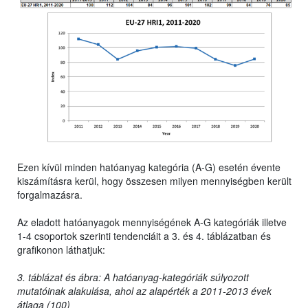
Ezen kívül minden hatóanyag kategória (A-G) esetén évente
kiszámításra kerül, hogy összesen milyen mennyiségben került
forgalmazásra.
Az eladott hatóanyagok mennyiségének A-G kategóriák illetve
1-4 csoportok szerinti tendenciáit a 3. és 4. táblázatban és
grafikonon láthatjuk:
3. táblázat és ábra: A hatóanyag-kategóriák súlyozott
mutatóinak alakulása, ahol az alapérték a 2011-2013 évek
átlaga (100)