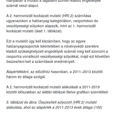
hiányában a mutató a tagállami szinten kiadott engedélyek
számát veszi alapul.
A 2. harmonizált kockázati mutató (HRI 2) számítása
ugyanazokon a hatóanyag-kategóriákon, csoportokon és
veszélyességi súlyokon alapszik, mint az 1. harmonizált
kockázati mutató (lásd 1. táblázat).
Ezt a mutatót úgy kell kiszámítani, hogy az egyes
hatóanyagcsoportok tekintetében a növényvédő szerekre
kiadott szükséghelyzeti engedélyek számát meg kell szorozni a
csoportra vonatkozó veszélyességi súlyokkal, majd ezt követően
összesíteni kell a számítások eredményeit.
Alapértékként, az előzőhöz hasonlóan, a 2011–2013 közötti
három év átlaga szolgál.
A 2. harmonizált kockázati mutató alakulását a 2011-2019
közötti időszakban az alábbi táblázat illetve grafikon szemlélteti:
5. táblázat és ábra: Összesített súlyozott (HRI 2) mutató
alakulása, ahol az alapérték a 2011-2013 évek átlaga (100)