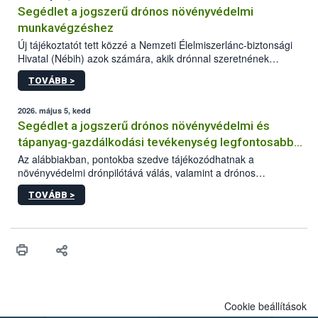
Segédlet a jogszerű drónos növényvédelmi
munkavégzéshez
Új tájékoztatót tett közzé a Nemzeti Élelmiszerlánc-biztonsági
Hivatal (Nébih) azok számára, akik drónnal szeretnének
növényvédelmi vagy tápanyag-gazdálkodási tevékenységet
TOVÁBB >
végezni Magyarországon. Az összefoglaló részletesen
szerepelnek a jogszerű működéshez szükséges személyi,
műszaki és hatósági feltételek.
2026. május 5, kedd
Segédlet a jogszerű drónos növényvédelmi és
tápanyag-gazdálkodási tevékenység legfontosabb
feltételeiről
Az alábbiakban, pontokba szedve tájékozódhatnak a
növényvédelmi drónpilótává válás, valamint a drónos
növényvédelmi és tápanyag-gazdálkodási tevékenység
TOVÁBB >
végzésének legfontosabb feltételeiről*.
Cookie beállítások