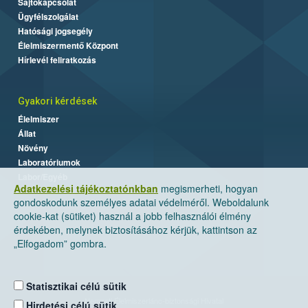
Sajtókapcsolat
Ügyfélszolgálat
Hatósági jogsegély
Élelmiszermentő Központ
Hírlevél feliratkozás
Gyakori kérdések
Élelmiszer
Állat
Növény
Laboratóriumok
Labor/Egyéb
Adatkezelési tájékoztatónkban
megismerheti, hogyan
gondoskodunk személyes adatai védelméről. Weboldalunk
cookie-kat (sütiket) használ a jobb felhasználói élmény
érdekében, melynek biztosításához kérjük, kattintson az
„Elfogadom” gombra.
Statisztikai célú sütik
Nemzeti Élelmiszerlánc-biztonsági Hivatal
Hirdetési célú sütik