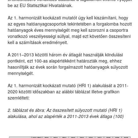
be az EU Statisztikai Hivatalának.
Az 1. harmonizált kockázati mutatót úgy kell kiszámítani, hogy
az egyes hatóanyagcsoportok tekintetében a forgalomba hozott
hatóanyagok éves mennyiségét meg kell szorozni a csoportra
vonatkozó veszélyességi súllyal, majd ezt követően összesíteni
kell a számítások eredményeit.
A 2011–2013 közötti három év átlagát használják kiindulási
pontként, ezt 100-as alapértékként határozták meg, ehhez
hasonlítják az évek során forgalmazott hatóanyagok súlyozott
mennyiségét.
Az 1. harmonizált kockázati mutató (HRI 1) alakulását a 2011-
2020 közötti időszakban az alábbi táblázat illetve grafikon
szemlélteti:
2. táblázat és ábra: Az összesített súlyozott mutató (HRI 1)
alakulása, ahol az alapérték a 2011-2013 évek átlaga (100)