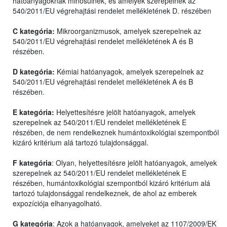
hatóanyagoknak minősülnek, és amelyek szerepelnek az
540/2011/EU végrehajtási rendelet mellékletének D. részében
C kategória:
Mikroorganizmusok, amelyek szerepelnek az
540/2011/EU végrehajtási rendelet mellékletének A és B
részében.
D kategória:
Kémiai hatóanyagok, amelyek szerepelnek az
540/2011/EU végrehajtási rendelet mellékletének A és B
részében.
E kategória:
Helyettesítésre jelölt hatóanyagok, amelyek
szerepelnek az 540/2011/EU rendelet mellékletének E
részében, de nem rendelkeznek humántoxikológiai szempontból
kizáró kritérium alá tartozó tulajdonsággal.
F kategória
: Olyan, helyettesítésre jelölt hatóanyagok, amelyek
szerepelnek az 540/2011/EU rendelet mellékletének E
részében, humántoxikológiai szempontból kizáró kritérium alá
tartozó tulajdonsággal rendelkeznek, de ahol az emberek
expozíciója elhanyagolható.
G kategória
: Azok a hatóanyagok, amelyeket az 1107/2009/EK