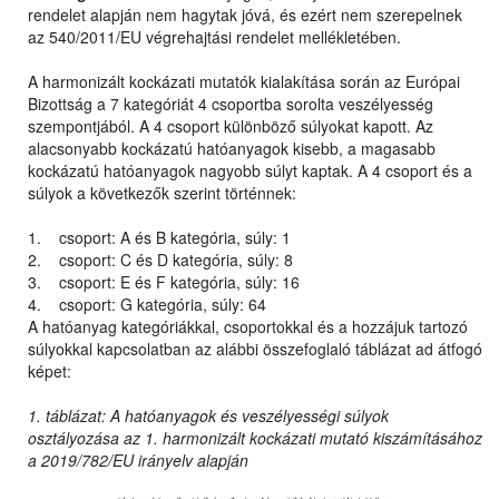
rendelet alapján nem hagytak jóvá, és ezért nem szerepelnek
az 540/2011/EU végrehajtási rendelet mellékletében.
A harmonizált kockázati mutatók kialakítása során az Európai
Bizottság a 7 kategóriát 4 csoportba sorolta veszélyesség
szempontjából. A 4 csoport különböző súlyokat kapott. Az
alacsonyabb kockázatú hatóanyagok kisebb, a magasabb
kockázatú hatóanyagok nagyobb súlyt kaptak. A 4 csoport és a
súlyok a következők szerint történnek:
1. csoport: A és B kategória, súly: 1
2. csoport: C és D kategória, súly: 8
3. csoport: E és F kategória, súly: 16
4. csoport: G kategória, súly: 64
A hatóanyag kategóriákkal, csoportokkal és a hozzájuk tartozó
súlyokkal kapcsolatban az alábbi összefoglaló táblázat ad átfogó
képet:
1. táblázat: A hatóanyagok és veszélyességi súlyok
osztályozása az 1. harmonizált kockázati mutató kiszámításához
a 2019/782/EU irányelv alapján