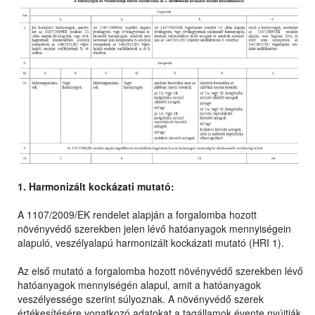
1. Harmonizált kockázati mutató:
A 1107/2009/EK rendelet alapján a forgalomba hozott
növényvédő szerekben jelen lévő hatóanyagok mennyiségein
alapuló, veszélyalapú harmonizált kockázati mutató (HRI 1).
Az első mutató a forgalomba hozott növényvédő szerekben lévő
hatóanyagok mennyiségén alapul, amit a hatóanyagok
veszélyessége szerint súlyoznak. A növényvédő szerek
értékesítésére vonatkozó adatokat a tagállamok évente nyújtják