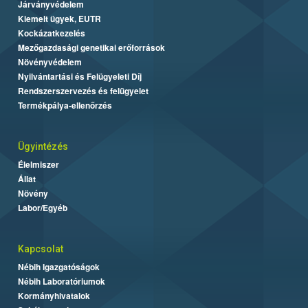
Járványvédelem
Kiemelt ügyek, EUTR
Kockázatkezelés
Mezőgazdasági genetikai erőforrások
Növényvédelem
Nyilvántartási és Felügyeleti Díj
Rendszerszervezés és felügyelet
Termékpálya-ellenőrzés
Ügyintézés
Élelmiszer
Állat
Növény
Labor/Egyéb
Kapcsolat
Nébih Igazgatóságok
Nébih Laboratóriumok
Kormányhivatalok