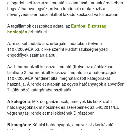
elfogadott két kockázati mutató kiszámítását, annak érdekében,
hogy láthatóvá tegyék, milyen tendencia mutatkozik a
növényvédőszer-használatból fakadó kockázat változásában.
A tagállamok összesített adatai az
Európai Bizottság
honlapján
érhetők el.
Az első két mutató a szerforgalmi adatokon illetve a
1107/2009/EK 53. cikke szerint kiadott szükséghelyzeti
engedélyek számán alapul.
Az 1. harmonizált kockázati mutató (illetve az alábbiakban
található 2. harmonizált kockázati mutató is) a hatóanyagok
1107/2009/EK rendelet által meghatározott kategóriákat
használja. A rendelet alapján az egyes hatóanyagok alapvetően
7 különböző kategóriába oszthatók:
A kategória
: Mikroorganizmusok, amelyek kis kockázatú
hatóanyagoknak minősülnek és szerepelnek az 540/2011/EU
végrehajtási rendelet mellékletének D részében
B kategória:
Kémiai hatóanyagok, amelyek kis kockázatú