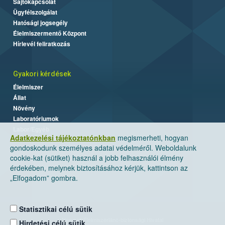
Sajtókapcsolat
Ügyfélszolgálat
Hatósági jogsegély
Élelmiszermentő Központ
Hírlevél feliratkozás
Gyakori kérdések
Élelmiszer
Állat
Növény
Laboratóriumok
Labor/Egyéb
Adatkezelési tájékoztatónkban
megismerheti, hogyan
gondoskodunk személyes adatai védelméről. Weboldalunk
cookie-kat (sütiket) használ a jobb felhasználói élmény
érdekében, melynek biztosításához kérjük, kattintson az
„Elfogadom” gombra.
Statisztikai célú sütik
Nemzeti Élelmiszerlánc-biztonsági Hivatal
Hirdetési célú sütik