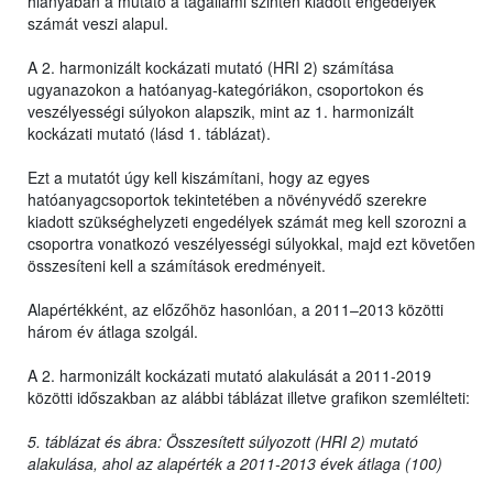
hiányában a mutató a tagállami szinten kiadott engedélyek
számát veszi alapul.
A 2. harmonizált kockázati mutató (HRI 2) számítása
ugyanazokon a hatóanyag-kategóriákon, csoportokon és
veszélyességi súlyokon alapszik, mint az 1. harmonizált
kockázati mutató (lásd 1. táblázat).
Ezt a mutatót úgy kell kiszámítani, hogy az egyes
hatóanyagcsoportok tekintetében a növényvédő szerekre
kiadott szükséghelyzeti engedélyek számát meg kell szorozni a
csoportra vonatkozó veszélyességi súlyokkal, majd ezt követően
összesíteni kell a számítások eredményeit.
Alapértékként, az előzőhöz hasonlóan, a 2011–2013 közötti
három év átlaga szolgál.
A 2. harmonizált kockázati mutató alakulását a 2011-2019
közötti időszakban az alábbi táblázat illetve grafikon szemlélteti:
5. táblázat és ábra: Összesített súlyozott (HRI 2) mutató
alakulása, ahol az alapérték a 2011-2013 évek átlaga (100)