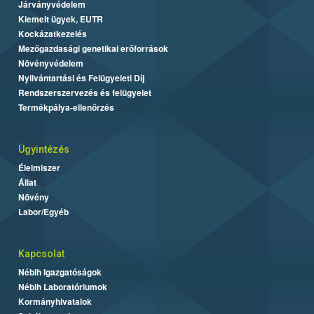
Járványvédelem
Kiemelt ügyek, EUTR
Kockázatkezelés
Mezőgazdasági genetikai erőforrások
Növényvédelem
Nyilvántartási és Felügyeleti Díj
Rendszerszervezés és felügyelet
Termékpálya-ellenőrzés
Ügyintézés
Élelmiszer
Állat
Növény
Labor/Egyéb
Kapcsolat
Nébih Igazgatóságok
Nébih Laboratóriumok
Kormányhivatalok