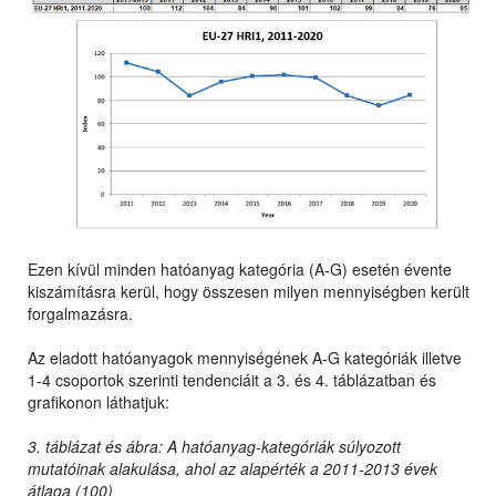
Ezen kívül minden hatóanyag kategória (A-G) esetén évente
kiszámításra kerül, hogy összesen milyen mennyiségben került
forgalmazásra.
Az eladott hatóanyagok mennyiségének A-G kategóriák illetve
1-4 csoportok szerinti tendenciáit a 3. és 4. táblázatban és
grafikonon láthatjuk:
3. táblázat és ábra: A hatóanyag-kategóriák súlyozott
mutatóinak alakulása, ahol az alapérték a 2011-2013 évek
átlaga (100)