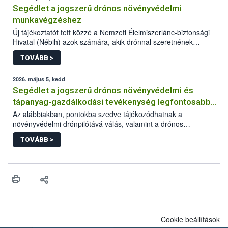
Segédlet a jogszerű drónos növényvédelmi
munkavégzéshez
Új tájékoztatót tett közzé a Nemzeti Élelmiszerlánc-biztonsági
Hivatal (Nébih) azok számára, akik drónnal szeretnének
növényvédelmi vagy tápanyag-gazdálkodási tevékenységet
TOVÁBB >
végezni Magyarországon. Az összefoglaló részletesen
szerepelnek a jogszerű működéshez szükséges személyi,
műszaki és hatósági feltételek.
2026. május 5, kedd
Segédlet a jogszerű drónos növényvédelmi és
tápanyag-gazdálkodási tevékenység legfontosabb
feltételeiről
Az alábbiakban, pontokba szedve tájékozódhatnak a
növényvédelmi drónpilótává válás, valamint a drónos
növényvédelmi és tápanyag-gazdálkodási tevékenység
TOVÁBB >
végzésének legfontosabb feltételeiről*.
Cookie beállítások