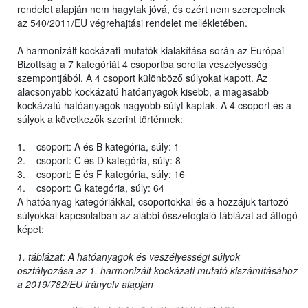
rendelet alapján nem hagytak jóvá, és ezért nem szerepelnek
az 540/2011/EU végrehajtási rendelet mellékletében.
A harmonizált kockázati mutatók kialakítása során az Európai
Bizottság a 7 kategóriát 4 csoportba sorolta veszélyesség
szempontjából. A 4 csoport különböző súlyokat kapott. Az
alacsonyabb kockázatú hatóanyagok kisebb, a magasabb
kockázatú hatóanyagok nagyobb súlyt kaptak. A 4 csoport és a
súlyok a következők szerint történnek:
1. csoport: A és B kategória, súly: 1
2. csoport: C és D kategória, súly: 8
3. csoport: E és F kategória, súly: 16
4. csoport: G kategória, súly: 64
A hatóanyag kategóriákkal, csoportokkal és a hozzájuk tartozó
súlyokkal kapcsolatban az alábbi összefoglaló táblázat ad átfogó
képet:
1. táblázat: A hatóanyagok és veszélyességi súlyok
osztályozása az 1. harmonizált kockázati mutató kiszámításához
a 2019/782/EU irányelv alapján