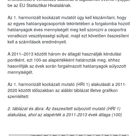
be az EU Statisztikai Hivatalának.
Az 1. harmonizált kockázati mutatót úgy kell kiszámítani, hogy
az egyes hatóanyagcsoportok tekintetében a forgalomba hozott
hatóanyagok éves mennyiségét meg kell szorozni a csoportra
vonatkozó veszélyességi súllyal, majd ezt követően összesíteni
kell a számítások eredményeit.
A 2011–2013 közötti három év átlagát használják kiindulási
pontként, ezt 100-as alapértékként határozták meg, ehhez
hasonlítják az évek során forgalmazott hatóanyagok súlyozott
mennyiségét.
Az 1. harmonizált kockázati mutató (HRI 1) alakulását a 2011-
2020 közötti időszakban az alábbi táblázat illetve grafikon
szemlélteti:
2. táblázat és ábra: Az összesített súlyozott mutató (HRI 1)
alakulása, ahol az alapérték a 2011-2013 évek átlaga (100)