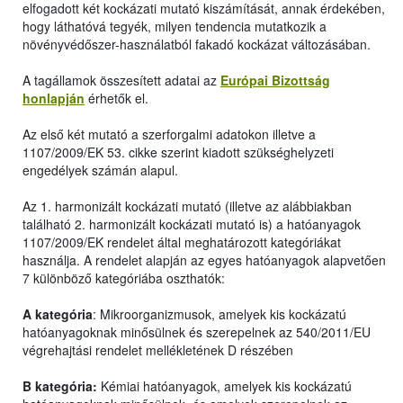
elfogadott két kockázati mutató kiszámítását, annak érdekében,
hogy láthatóvá tegyék, milyen tendencia mutatkozik a
növényvédőszer-használatból fakadó kockázat változásában.
A tagállamok összesített adatai az
Európai Bizottság
honlapján
érhetők el.
Az első két mutató a szerforgalmi adatokon illetve a
1107/2009/EK 53. cikke szerint kiadott szükséghelyzeti
engedélyek számán alapul.
Az 1. harmonizált kockázati mutató (illetve az alábbiakban
található 2. harmonizált kockázati mutató is) a hatóanyagok
1107/2009/EK rendelet által meghatározott kategóriákat
használja. A rendelet alapján az egyes hatóanyagok alapvetően
7 különböző kategóriába oszthatók:
A kategória
: Mikroorganizmusok, amelyek kis kockázatú
hatóanyagoknak minősülnek és szerepelnek az 540/2011/EU
végrehajtási rendelet mellékletének D részében
B kategória:
Kémiai hatóanyagok, amelyek kis kockázatú