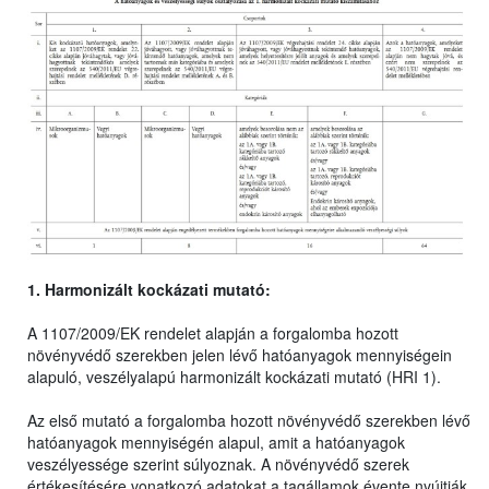
1. Harmonizált kockázati mutató:
A 1107/2009/EK rendelet alapján a forgalomba hozott
növényvédő szerekben jelen lévő hatóanyagok mennyiségein
alapuló, veszélyalapú harmonizált kockázati mutató (HRI 1).
Az első mutató a forgalomba hozott növényvédő szerekben lévő
hatóanyagok mennyiségén alapul, amit a hatóanyagok
veszélyessége szerint súlyoznak. A növényvédő szerek
értékesítésére vonatkozó adatokat a tagállamok évente nyújtják