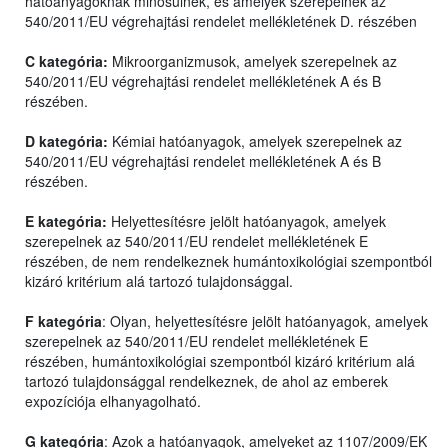
hatóanyagoknak minősülnek, és amelyek szerepelnek az
540/2011/EU végrehajtási rendelet mellékletének D. részében
C kategória:
Mikroorganizmusok, amelyek szerepelnek az
540/2011/EU végrehajtási rendelet mellékletének A és B
részében.
D kategória:
Kémiai hatóanyagok, amelyek szerepelnek az
540/2011/EU végrehajtási rendelet mellékletének A és B
részében.
E kategória:
Helyettesítésre jelölt hatóanyagok, amelyek
szerepelnek az 540/2011/EU rendelet mellékletének E
részében, de nem rendelkeznek humántoxikológiai szempontból
kizáró kritérium alá tartozó tulajdonsággal.
F kategória
: Olyan, helyettesítésre jelölt hatóanyagok, amelyek
szerepelnek az 540/2011/EU rendelet mellékletének E
részében, humántoxikológiai szempontból kizáró kritérium alá
tartozó tulajdonsággal rendelkeznek, de ahol az emberek
expozíciója elhanyagolható.
G kategória
: Azok a hatóanyagok, amelyeket az 1107/2009/EK