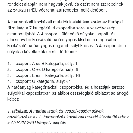
rendelet alapján nem hagytak jóvá, és ezért nem szerepelnek
az 540/2011/EU végrehajtási rendelet mellékletében.
A harmonizált kockázati mutatók kialakítása során az Európai
Bizottság a 7 kategóriát 4 csoportba sorolta veszélyesség
szempontjából. A 4 csoport különböző súlyokat kapott. Az
alacsonyabb kockázatú hatóanyagok kisebb, a magasabb
kockázatú hatóanyagok nagyobb súlyt kaptak. A 4 csoport és a
súlyok a következők szerint történnek:
1. csoport: A és B kategória, súly: 1
2. csoport: C és D kategória, súly: 8
3. csoport: E és F kategória, súly: 16
4. csoport: G kategória, súly: 64
A hatóanyag kategóriákkal, csoportokkal és a hozzájuk tartozó
súlyokkal kapcsolatban az alábbi összefoglaló táblázat ad átfogó
képet:
1. táblázat: A hatóanyagok és veszélyességi súlyok
osztályozása az 1. harmonizált kockázati mutató kiszámításához
a 2019/782/EU irányelv alapján