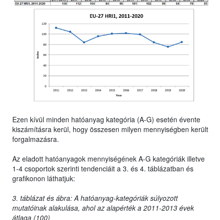
Ezen kívül minden hatóanyag kategória (A-G) esetén évente
kiszámításra kerül, hogy összesen milyen mennyiségben került
forgalmazásra.
Az eladott hatóanyagok mennyiségének A-G kategóriák illetve
1-4 csoportok szerinti tendenciáit a 3. és 4. táblázatban és
grafikonon láthatjuk:
3. táblázat és ábra: A hatóanyag-kategóriák súlyozott
mutatóinak alakulása, ahol az alapérték a 2011-2013 évek
átlaga (100)