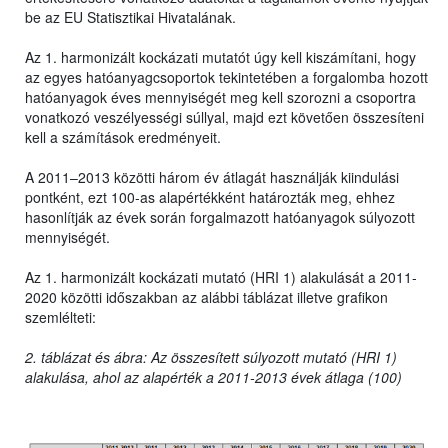
be az EU Statisztikai Hivatalának.
Az 1. harmonizált kockázati mutatót úgy kell kiszámítani, hogy
az egyes hatóanyagcsoportok tekintetében a forgalomba hozott
hatóanyagok éves mennyiségét meg kell szorozni a csoportra
vonatkozó veszélyességi súllyal, majd ezt követően összesíteni
kell a számítások eredményeit.
A 2011–2013 közötti három év átlagát használják kiindulási
pontként, ezt 100-as alapértékként határozták meg, ehhez
hasonlítják az évek során forgalmazott hatóanyagok súlyozott
mennyiségét.
Az 1. harmonizált kockázati mutató (HRI 1) alakulását a 2011-
2020 közötti időszakban az alábbi táblázat illetve grafikon
szemlélteti:
2. táblázat és ábra: Az összesített súlyozott mutató (HRI 1)
alakulása, ahol az alapérték a 2011-2013 évek átlaga (100)