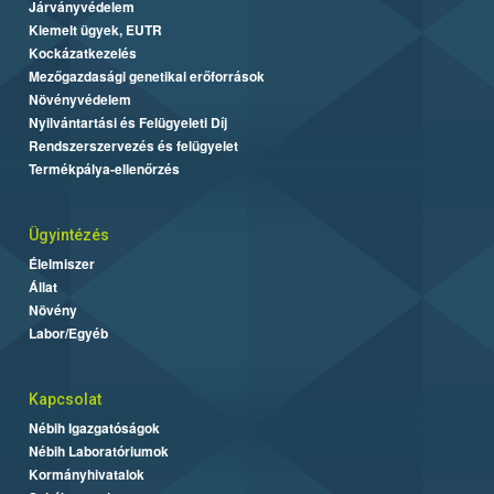
Járványvédelem
Kiemelt ügyek, EUTR
Kockázatkezelés
Mezőgazdasági genetikai erőforrások
Növényvédelem
Nyilvántartási és Felügyeleti Díj
Rendszerszervezés és felügyelet
Termékpálya-ellenőrzés
Ügyintézés
Élelmiszer
Állat
Növény
Labor/Egyéb
Kapcsolat
Nébih Igazgatóságok
Nébih Laboratóriumok
Kormányhivatalok