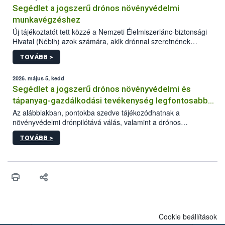
Segédlet a jogszerű drónos növényvédelmi
munkavégzéshez
Új tájékoztatót tett közzé a Nemzeti Élelmiszerlánc-biztonsági
Hivatal (Nébih) azok számára, akik drónnal szeretnének
növényvédelmi vagy tápanyag-gazdálkodási tevékenységet
TOVÁBB >
végezni Magyarországon. Az összefoglaló részletesen
szerepelnek a jogszerű működéshez szükséges személyi,
műszaki és hatósági feltételek.
2026. május 5, kedd
Segédlet a jogszerű drónos növényvédelmi és
tápanyag-gazdálkodási tevékenység legfontosabb
feltételeiről
Az alábbiakban, pontokba szedve tájékozódhatnak a
növényvédelmi drónpilótává válás, valamint a drónos
növényvédelmi és tápanyag-gazdálkodási tevékenység
TOVÁBB >
végzésének legfontosabb feltételeiről*.
Cookie beállítások