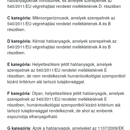
hatóanyagoknak minősülnek, és amelyek szerepelnek az
540/2011/EU végrehajtási rendelet mellékletének D. részében
C kategória:
Mikroorganizmusok, amelyek szerepelnek az
540/2011/EU végrehajtási rendelet mellékletének A és B
részében.
D kategória:
Kémiai hatóanyagok, amelyek szerepelnek az
540/2011/EU végrehajtási rendelet mellékletének A és B
részében.
E kategória:
Helyettesítésre jelölt hatóanyagok, amelyek
szerepelnek az 540/2011/EU rendelet mellékletének E
részében, de nem rendelkeznek humántoxikológiai szempontból
kizáró kritérium alá tartozó tulajdonsággal.
F kategória
: Olyan, helyettesítésre jelölt hatóanyagok, amelyek
szerepelnek az 540/2011/EU rendelet mellékletének E
részében, humántoxikológiai szempontból kizáró kritérium alá
tartozó tulajdonsággal rendelkeznek, de ahol az emberek
expozíciója elhanyagolható.
G kategória
: Azok a hatóanyagok, amelyeket az 1107/2009/EK