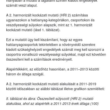
hiányában a mutató a tagállami szinten kiadott engedélyek
számát veszi alapul.
A 2. harmonizált kockázati mutató (HRI 2) számítása
ugyanazokon a hatóanyag-kategóriákon, csoportokon és
veszélyességi súlyokon alapszik, mint az 1. harmonizált
kockázati mutató (lásd 1. táblázat).
Ezt a mutatót úgy kell kiszámítani, hogy az egyes
hatóanyagcsoportok tekintetében a növényvédő szerekre
kiadott szükséghelyzeti engedélyek számát meg kell szorozni a
csoportra vonatkozó veszélyességi súlyokkal, majd ezt követően
összesíteni kell a számítások eredményeit.
Alapértékként, az előzőhöz hasonlóan, a 2011–2013 közötti
három év átlaga szolgál.
A 2. harmonizált kockázati mutató alakulását a 2011-2019
közötti időszakban az alábbi táblázat illetve grafikon szemlélteti:
5. táblázat és ábra: Összesített súlyozott (HRI 2) mutató
alakulása, ahol az alapérték a 2011-2013 évek átlaga (100)