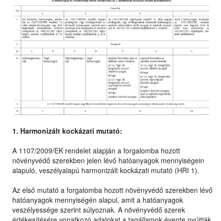
1. Harmonizált kockázati mutató:
A 1107/2009/EK rendelet alapján a forgalomba hozott
növényvédő szerekben jelen lévő hatóanyagok mennyiségein
alapuló, veszélyalapú harmonizált kockázati mutató (HRI 1).
Az első mutató a forgalomba hozott növényvédő szerekben lévő
hatóanyagok mennyiségén alapul, amit a hatóanyagok
veszélyessége szerint súlyoznak. A növényvédő szerek
értékesítésére vonatkozó adatokat a tagállamok évente nyújtják