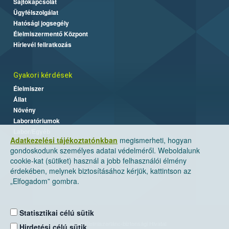
Sajtókapcsolat
Ügyfélszolgálat
Hatósági jogsegély
Élelmiszermentő Központ
Hírlevél feliratkozás
Gyakori kérdések
Élelmiszer
Állat
Növény
Laboratóriumok
Labor/Egyéb
Adatkezelési tájékoztatónkban
megismerheti, hogyan
gondoskodunk személyes adatai védelméről. Weboldalunk
cookie-kat (sütiket) használ a jobb felhasználói élmény
érdekében, melynek biztosításához kérjük, kattintson az
„Elfogadom” gombra.
Statisztikai célú sütik
Nemzeti Élelmiszerlánc-biztonsági Hivatal
Hirdetési célú sütik