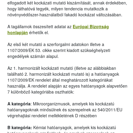
elfogadott két kockázati mutató kiszámítását, annak érdekében,
hogy láthatóvá tegyék, milyen tendencia mutatkozik a
növényvédőszer-használatból fakadó kockázat változásában.
A tagállamok összesített adatai az
Európai Bizottság
honlapján
érhetők el.
Az első két mutató a szerforgalmi adatokon illetve a
1107/2009/EK 53. cikke szerint kiadott szükséghelyzeti
engedélyek számán alapul.
Az 1. harmonizált kockázati mutató (illetve az alábbiakban
található 2. harmonizált kockázati mutató is) a hatóanyagok
1107/2009/EK rendelet által meghatározott kategóriákat
használja. A rendelet alapján az egyes hatóanyagok alapvetően
7 különböző kategóriába oszthatók:
A kategória
: Mikroorganizmusok, amelyek kis kockázatú
hatóanyagoknak minősülnek és szerepelnek az 540/2011/EU
végrehajtási rendelet mellékletének D részében
B kategória:
Kémiai hatóanyagok, amelyek kis kockázatú