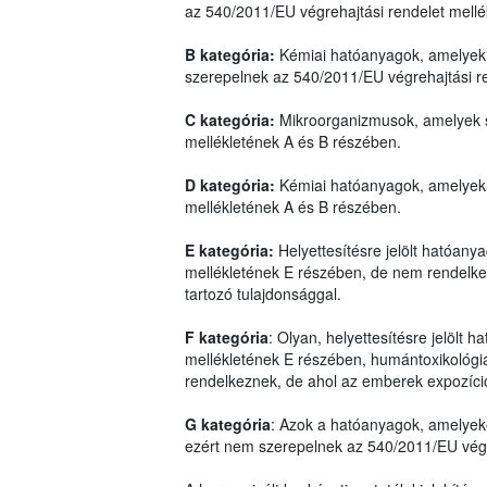
az 540/2011/EU végrehajtási rendelet mell
B kategória:
Kémiai hatóanyagok, amelyek 
szerepelnek az 540/2011/EU végrehajtási r
C kategória:
Mikroorganizmusok, amelyek s
mellékletének A és B részében.
D kategória:
Kémiai hatóanyagok, amelyek 
mellékletének A és B részében.
E kategória:
Helyettesítésre jelölt hatóan
mellékletének E részében, de nem rendelkez
tartozó tulajdonsággal.
F kategória
: Olyan, helyettesítésre jelölt
mellékletének E részében, humántoxikológiai
rendelkeznek, de ahol az emberek expozíci
G kategória
: Azok a hatóanyagok, amelyek
ezért nem szerepelnek az 540/2011/EU végre