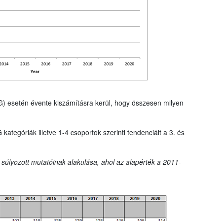
G) esetén évente kiszámításra kerül, hogy összesen milyen
tegóriák illetve 1-4 csoportok szerinti tendenciáit a 3. és
 súlyozott mutatóinak alakulása, ahol az alapérték a 2011-