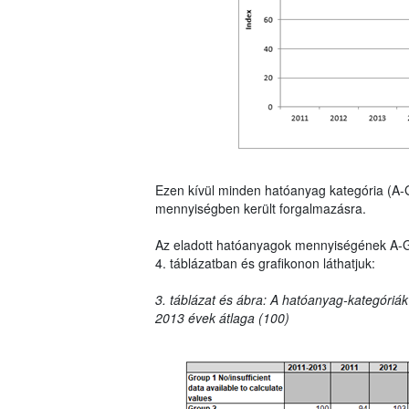
Ezen kívül minden hatóanyag kategória (A-
mennyiségben került forgalmazásra.
Az eladott hatóanyagok mennyiségének A-G ka
4. táblázatban és grafikonon láthatjuk:
3. táblázat és ábra: A hatóanyag-kategóriák
2013 évek átlaga (100)