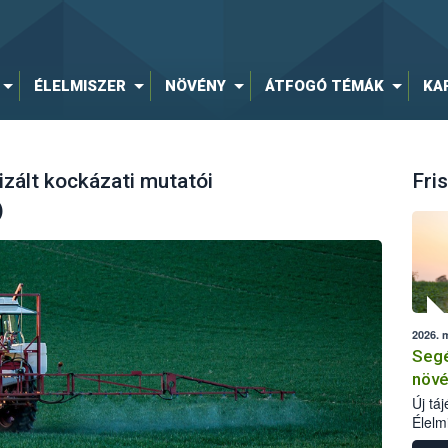
ÉLELMISZER
NÖVÉNY
ÁTFOGÓ TÉMÁK
KA
zált kockázati mutatói
Fris
)
2026. 
Segé
növé
Új tá
Élelm
számá