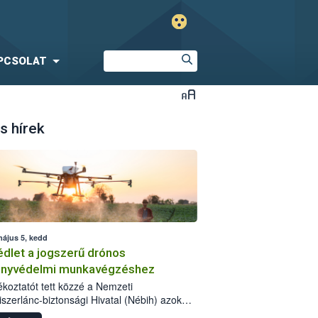
PCSOLAT
s hírek
május 5, kedd
dlet a jogszerű drónos
nyvédelmi munkavégzéshez
jékoztatót tett közzé a Nemzeti
iszerlánc-biztonsági Hivatal (Nébih) azok
ra, akik drónnal szeretnének