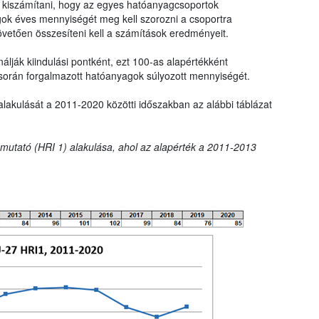
ll kiszámítani, hogy az egyes hatóanyagcsoportok
gok éves mennyiségét meg kell szorozni a csoportra
övetően összesíteni kell a számítások eredményeit.
lják kiindulási pontként, ezt 100-as alapértékként
során forgalmazott hatóanyagok súlyozott mennyiségét.
alakulását a 2011-2020 közötti időszakban az alábbi táblázat
t mutató (HRI 1) alakulása, ahol az alapérték a 2011-2013