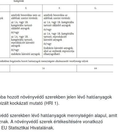
mba hozott növényvédő szerekben jelen lévő hatóanyagok
zált kockázati mutató (HRI 1).
védő szerekben lévő hatóanyagok mennyiségén alapul, amit
znak. A növényvédő szerek értékesítésére vonatkozó
EU Statisztikai Hivatalának.