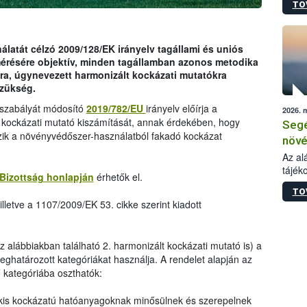
TO
növén
tevék
össze
működ
latát célzó 2009/128/EK irányelv tagállami és uniós
hatósá
mérésére objektív, minden tagállamban azonos metodika
ra, úgynevezett harmonizált kockázati mutatókra
szükség.
ogszabályát módosító
2019/782/EU
irányelv előírja a
2026. 
 kockázati mutató kiszámítását, annak érdekében, hogy
Segé
zik a növényvédőszer-használatból fakadó kockázat
növé
gazd
Az al
tájék
felté
Bizottság honlapján
érhetők el.
válás
TO
tápan
lletve a 1107/2009/EK 53. cikke szerint kiadott
legfon
az alábbiakban található 2. harmonizált kockázati mutató is) a
ghatározott kategóriákat használja. A rendelet alapján az
kategóriába oszthatók:
kis kockázatú hatóanyagoknak minősülnek és szerepelnek