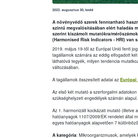
2022. augusztus 30, kedd
A növényvédő szerek fenntartható haszná
szintű megvalósításában elért haladás 
szerint kiszámolt mutatókra/mérőszámok
(Harmonised Risk Indicators - HRI) van 
2019. május 19-től az Európai Unió fenti j
tagállamok számára az eddig elfogadott két
láthatóvá tegyék, milyen tendencia mutatko
változásában.
A tagállamok összesített adatai az
Európai 
Az első két mutató a szerforgalmi adatokon i
szükséghelyzeti engedélyek számán alapul.
Az 1. harmonizált kockázati mutató (illetve 
hatóanyagok 1107/2009/EK rendelet által me
egyes hatóanyagok alapvetően 7 különböző 
A kategória
: Mikroorganizmusok, amelyek 