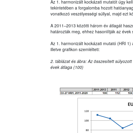
Az 1. harmonizált kockázati mutatót úgy ke
tekintetében a forgalomba hozott hatóanya
vonatkozó veszélyességi súllyal, majd ezt k
A 2011–2013 közötti három év átlagát haszná
határozták meg, ehhez hasonlítják az évek 
Az 1. harmonizált kockázati mutató (HRI 1) 
illetve grafikon szemlélteti:
2. táblázat és ábra: Az összesített súlyozot
évek átlaga (100)