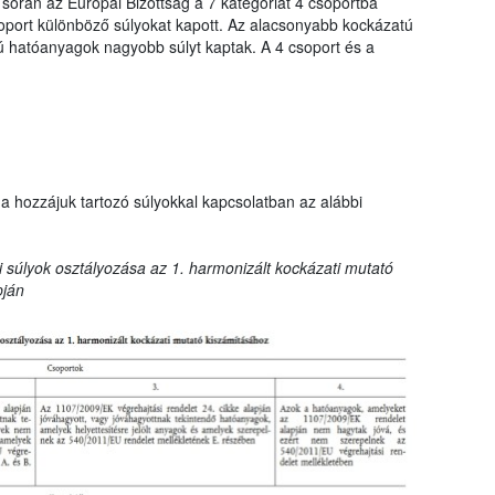
 során az Európai Bizottság a 7 kategóriát 4 csoportba
oport különböző súlyokat kapott. Az alacsonyabb kockázatú
hatóanyagok nagyobb súlyt kaptak. A 4 csoport és a
a hozzájuk tartozó súlyokkal kapcsolatban az alábbi
 súlyok osztályozása az 1. harmonizált kockázati mutató
pján