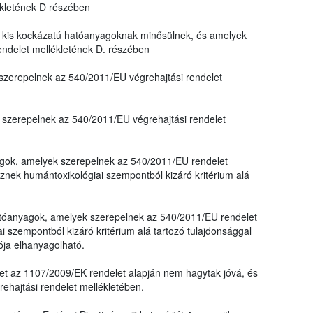
ékletének D részében
kis kockázatú hatóanyagoknak minősülnek, és amelyek
endelet mellékletének D. részében
zerepelnek az 540/2011/EU végrehajtási rendelet
szerepelnek az 540/2011/EU végrehajtási rendelet
yagok, amelyek szerepelnek az 540/2011/EU rendelet
nek humántoxikológiai szempontból kizáró kritérium alá
 hatóanyagok, amelyek szerepelnek az 540/2011/EU rendelet
 szempontból kizáró kritérium alá tartozó tulajdonsággal
ója elhanyagolható.
et az 1107/2009/EK rendelet alapján nem hagytak jóvá, és
hajtási rendelet mellékletében.