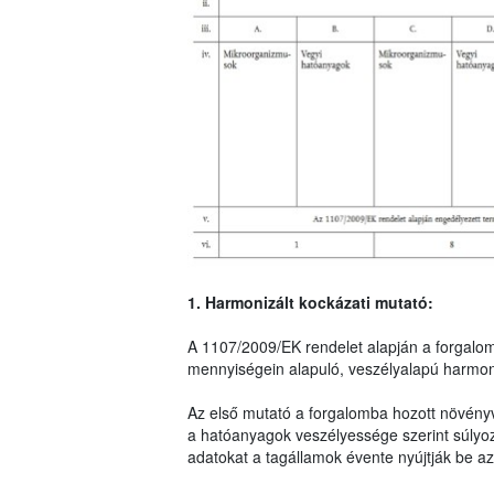
1. Harmonizált kockázati mutató:
A 1107/2009/EK rendelet alapján a forgalo
mennyiségein alapuló, veszélyalapú harmoni
Az első mutató a forgalomba hozott növény
a hatóanyagok veszélyessége szerint súlyo
adatokat a tagállamok évente nyújtják be az 