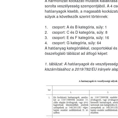
A harmonizált kockázati mutatók kialakítása
sorolta veszélyesség szempontjából. A 4 cs
hatóanyagok kisebb, a magasabb kockázatú 
súlyok a következők szerint történnek:
1. csoport: A és B kategória, súly: 1
2. csoport: C és D kategória, súly: 8
3. csoport: E és F kategória, súly: 16
4. csoport: G kategória, súly: 64
A hatóanyag kategóriákkal, csoportokkal és 
összefoglaló táblázat ad átfogó képet:
1. táblázat: A hatóanyagok és veszélyességi
kiszámításához a 2019/782/EU irányelv ala