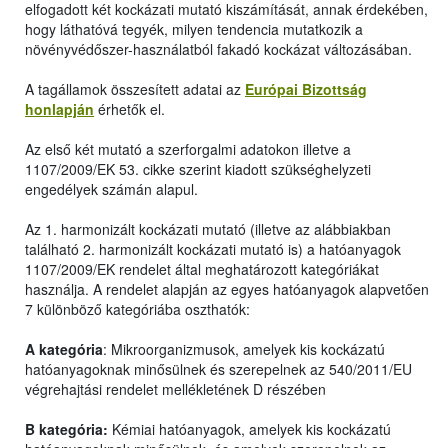
elfogadott két kockázati mutató kiszámítását, annak érdekében,
hogy láthatóvá tegyék, milyen tendencia mutatkozik a
növényvédőszer-használatból fakadó kockázat változásában.
A tagállamok összesített adatai az
Európai Bizottság
honlapján
érhetők el.
Az első két mutató a szerforgalmi adatokon illetve a
1107/2009/EK 53. cikke szerint kiadott szükséghelyzeti
engedélyek számán alapul.
Az 1. harmonizált kockázati mutató (illetve az alábbiakban
található 2. harmonizált kockázati mutató is) a hatóanyagok
1107/2009/EK rendelet által meghatározott kategóriákat
használja. A rendelet alapján az egyes hatóanyagok alapvetően
7 különböző kategóriába oszthatók:
A kategória
: Mikroorganizmusok, amelyek kis kockázatú
hatóanyagoknak minősülnek és szerepelnek az 540/2011/EU
végrehajtási rendelet mellékletének D részében
B kategória:
Kémiai hatóanyagok, amelyek kis kockázatú