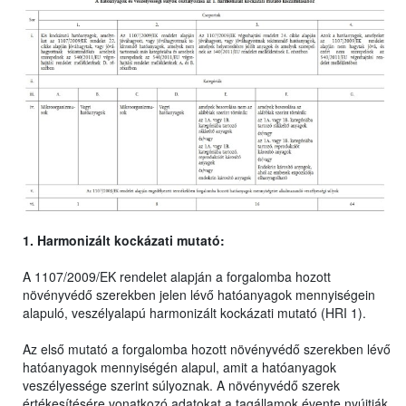
1. Harmonizált kockázati mutató:
A 1107/2009/EK rendelet alapján a forgalomba hozott
növényvédő szerekben jelen lévő hatóanyagok mennyiségein
alapuló, veszélyalapú harmonizált kockázati mutató (HRI 1).
Az első mutató a forgalomba hozott növényvédő szerekben lévő
hatóanyagok mennyiségén alapul, amit a hatóanyagok
veszélyessége szerint súlyoznak. A növényvédő szerek
értékesítésére vonatkozó adatokat a tagállamok évente nyújtják