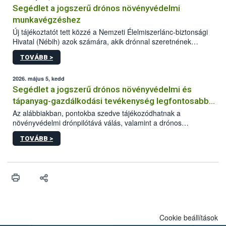
Segédlet a jogszerű drónos növényvédelmi
munkavégzéshez
Új tájékoztatót tett közzé a Nemzeti Élelmiszerlánc-biztonsági
Hivatal (Nébih) azok számára, akik drónnal szeretnének
növényvédelmi vagy tápanyag-gazdálkodási tevékenységet
TOVÁBB >
végezni Magyarországon. Az összefoglaló részletesen
szerepelnek a jogszerű működéshez szükséges személyi,
műszaki és hatósági feltételek.
2026. május 5, kedd
Segédlet a jogszerű drónos növényvédelmi és
tápanyag-gazdálkodási tevékenység legfontosabb
feltételeiről
Az alábbiakban, pontokba szedve tájékozódhatnak a
növényvédelmi drónpilótává válás, valamint a drónos
növényvédelmi és tápanyag-gazdálkodási tevékenység
TOVÁBB >
végzésének legfontosabb feltételeiről*.
Cookie beállítások