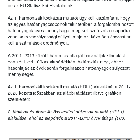
be az EU Statisztikai Hivatalának.
Az 1. harmonizált kockázati mutatót úgy kell kiszámítani, hogy
az egyes hatóanyagcsoportok tekintetében a forgalomba hozott
hatóanyagok éves mennyiségét meg kell szorozni a csoportra
vonatkozó veszélyességi súllyal, majd ezt követően összesíteni
kell a számítások eredményeit.
A 2011–2013 közötti három év átlagát használják kiindulási
pontként, ezt 100-as alapértékként határozták meg, ehhez
hasonlítják az évek során forgalmazott hatóanyagok súlyozott
mennyiségét.
Az 1. harmonizált kockázati mutató (HRI 1) alakulását a 2011-
2020 közötti időszakban az alábbi táblázat illetve grafikon
szemlélteti:
2. táblázat és ábra: Az összesített súlyozott mutató (HRI 1)
alakulása, ahol az alapérték a 2011-2013 évek átlaga (100)