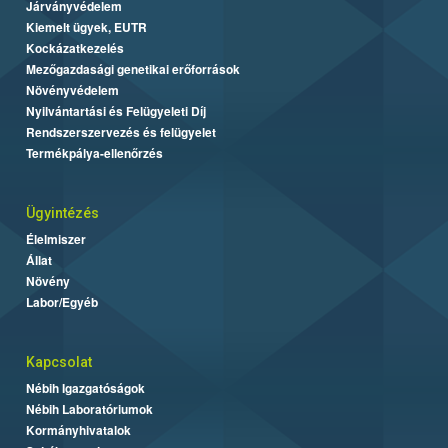
Járványvédelem
Kiemelt ügyek, EUTR
Kockázatkezelés
Mezőgazdasági genetikai erőforrások
Növényvédelem
Nyilvántartási és Felügyeleti Díj
Rendszerszervezés és felügyelet
Termékpálya-ellenőrzés
Ügyintézés
Élelmiszer
Állat
Növény
Labor/Egyéb
Kapcsolat
Nébih Igazgatóságok
Nébih Laboratóriumok
Kormányhivatalok