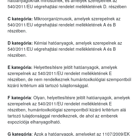
hatóanyagoknak minősülnek, és amelyek szerepelnek az
540/2011/EU végrehajtási rendelet mellékletének D. részében
C kategória:
Mikroorganizmusok, amelyek szerepelnek az
540/2011/EU végrehajtási rendelet mellékletének A és B
részében.
D kategória:
Kémiai hatóanyagok, amelyek szerepelnek az
540/2011/EU végrehajtási rendelet mellékletének A és B
részében.
E kategória:
Helyettesítésre jelölt hatóanyagok, amelyek
szerepelnek az 540/2011/EU rendelet mellékletének E
részében, de nem rendelkeznek humántoxikológiai szempontból
kizáró kritérium alá tartozó tulajdonsággal.
F kategória
: Olyan, helyettesítésre jelölt hatóanyagok, amelyek
szerepelnek az 540/2011/EU rendelet mellékletének E
részében, humántoxikológiai szempontból kizáró kritérium alá
tartozó tulajdonsággal rendelkeznek, de ahol az emberek
expozíciója elhanyagolható.
G kategória
: Azok a hatóanyagok, amelyeket az 1107/2009/EK