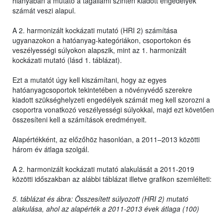
hiányában a mutató a tagállami szinten kiadott engedélyek
számát veszi alapul.
A 2. harmonizált kockázati mutató (HRI 2) számítása
ugyanazokon a hatóanyag-kategóriákon, csoportokon és
veszélyességi súlyokon alapszik, mint az 1. harmonizált
kockázati mutató (lásd 1. táblázat).
Ezt a mutatót úgy kell kiszámítani, hogy az egyes
hatóanyagcsoportok tekintetében a növényvédő szerekre
kiadott szükséghelyzeti engedélyek számát meg kell szorozni a
csoportra vonatkozó veszélyességi súlyokkal, majd ezt követően
összesíteni kell a számítások eredményeit.
Alapértékként, az előzőhöz hasonlóan, a 2011–2013 közötti
három év átlaga szolgál.
A 2. harmonizált kockázati mutató alakulását a 2011-2019
közötti időszakban az alábbi táblázat illetve grafikon szemlélteti:
5. táblázat és ábra: Összesített súlyozott (HRI 2) mutató
alakulása, ahol az alapérték a 2011-2013 évek átlaga (100)