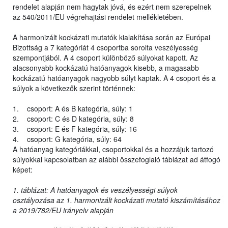
rendelet alapján nem hagytak jóvá, és ezért nem szerepelnek
az 540/2011/EU végrehajtási rendelet mellékletében.
A harmonizált kockázati mutatók kialakítása során az Európai
Bizottság a 7 kategóriát 4 csoportba sorolta veszélyesség
szempontjából. A 4 csoport különböző súlyokat kapott. Az
alacsonyabb kockázatú hatóanyagok kisebb, a magasabb
kockázatú hatóanyagok nagyobb súlyt kaptak. A 4 csoport és a
súlyok a következők szerint történnek:
1. csoport: A és B kategória, súly: 1
2. csoport: C és D kategória, súly: 8
3. csoport: E és F kategória, súly: 16
4. csoport: G kategória, súly: 64
A hatóanyag kategóriákkal, csoportokkal és a hozzájuk tartozó
súlyokkal kapcsolatban az alábbi összefoglaló táblázat ad átfogó
képet:
1. táblázat: A hatóanyagok és veszélyességi súlyok
osztályozása az 1. harmonizált kockázati mutató kiszámításához
a 2019/782/EU irányelv alapján