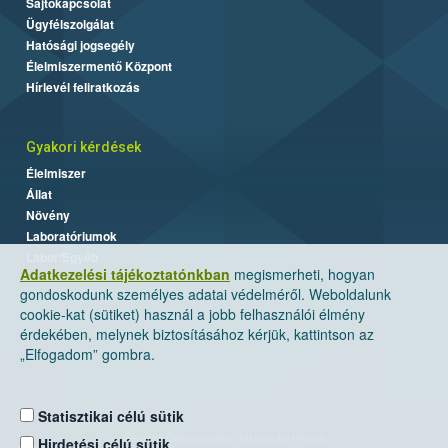
Sajtókapcsolat
Ügyfélszolgálat
Hatósági jogsegély
Élelmiszermentő Központ
Hírlevél feliratkozás
Gyakori kérdések
Élelmiszer
Állat
Növény
Laboratóriumok
Labor/Egyéb
Adatkezelési tájékoztatónkban
megismerheti, hogyan
gondoskodunk személyes adatai védelméről. Weboldalunk
cookie-kat (sütiket) használ a jobb felhasználói élmény
érdekében, melynek biztosításához kérjük, kattintson az
„Elfogadom” gombra.
Statisztikai célú sütik
Nemzeti Élelmiszerlánc-biztonsági Hivatal
Hirdetési célú sütik