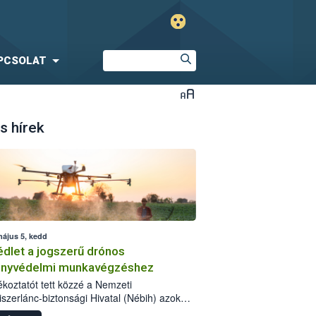
PCSOLAT
s hírek
május 5, kedd
dlet a jogszerű drónos
nyvédelmi munkavégzéshez
jékoztatót tett közzé a Nemzeti
iszerlánc-biztonsági Hivatal (Nébih) azok
ra, akik drónnal szeretnének