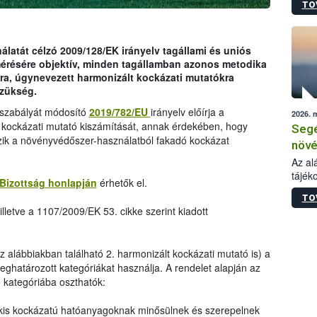
TO
növén
tevék
össze
működ
latát célzó 2009/128/EK irányelv tagállami és uniós
hatósá
mérésére objektív, minden tagállamban azonos metodika
ra, úgynevezett harmonizált kockázati mutatókra
szükség.
ogszabályát módosító
2019/782/EU
irányelv előírja a
2026. 
 kockázati mutató kiszámítását, annak érdekében, hogy
Segé
zik a növényvédőszer-használatból fakadó kockázat
növé
gazd
Az al
tájék
felté
Bizottság honlapján
érhetők el.
válás
TO
tápan
lletve a 1107/2009/EK 53. cikke szerint kiadott
legfon
az alábbiakban található 2. harmonizált kockázati mutató is) a
ghatározott kategóriákat használja. A rendelet alapján az
kategóriába oszthatók:
kis kockázatú hatóanyagoknak minősülnek és szerepelnek