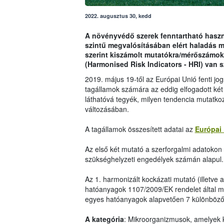
2022. augusztus 30, kedd
A növényvédő szerek fenntartható haszná
szintű megvalósításában elért haladás 
szerint kiszámolt mutatókra/mérőszámok
(Harmonised Risk Indicators - HRI) van 
2019. május 19-től az Európai Unió fenti j
tagállamok számára az eddig elfogadott két
láthatóvá tegyék, milyen tendencia mutatko
változásában.
A tagállamok összesített adatai az
Európai 
Az első két mutató a szerforgalmi adatokon i
szükséghelyzeti engedélyek számán alapul.
Az 1. harmonizált kockázati mutató (illetve 
hatóanyagok 1107/2009/EK rendelet által me
egyes hatóanyagok alapvetően 7 különböző 
A kategória
: Mikroorganizmusok, amelyek 