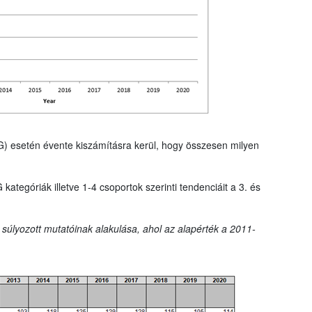
G) esetén évente kiszámításra kerül, hogy összesen milyen
tegóriák illetve 1-4 csoportok szerinti tendenciáit a 3. és
 súlyozott mutatóinak alakulása, ahol az alapérték a 2011-