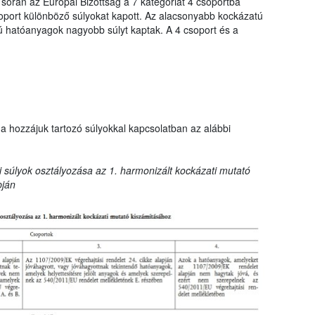
 során az Európai Bizottság a 7 kategóriát 4 csoportba
oport különböző súlyokat kapott. Az alacsonyabb kockázatú
hatóanyagok nagyobb súlyt kaptak. A 4 csoport és a
a hozzájuk tartozó súlyokkal kapcsolatban az alábbi
 súlyok osztályozása az 1. harmonizált kockázati mutató
pján