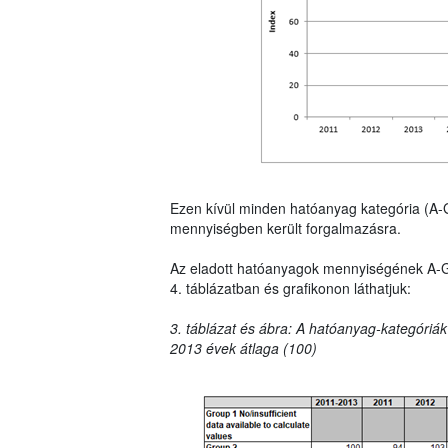
Ezen kívül minden hatóanyag kategória (A-
mennyiségben került forgalmazásra.
Az eladott hatóanyagok mennyiségének A-G ka
4. táblázatban és grafikonon láthatjuk:
3. táblázat és ábra: A hatóanyag-kategóriák
2013 évek átlaga (100)