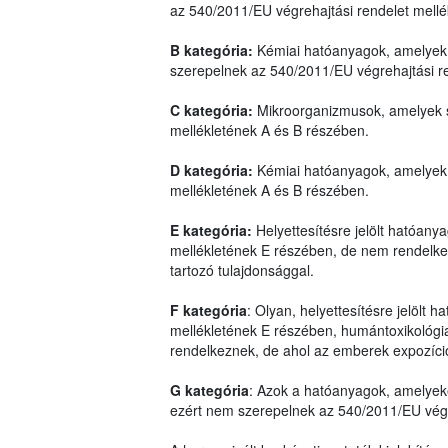
az 540/2011/EU végrehajtási rendelet mell
B kategória:
Kémiai hatóanyagok, amelyek 
szerepelnek az 540/2011/EU végrehajtási r
C kategória:
Mikroorganizmusok, amelyek s
mellékletének A és B részében.
D kategória:
Kémiai hatóanyagok, amelyek 
mellékletének A és B részében.
E kategória:
Helyettesítésre jelölt hatóan
mellékletének E részében, de nem rendelkez
tartozó tulajdonsággal.
F kategória
: Olyan, helyettesítésre jelölt
mellékletének E részében, humántoxikológiai
rendelkeznek, de ahol az emberek expozíci
G kategória
: Azok a hatóanyagok, amelyek
ezért nem szerepelnek az 540/2011/EU végre