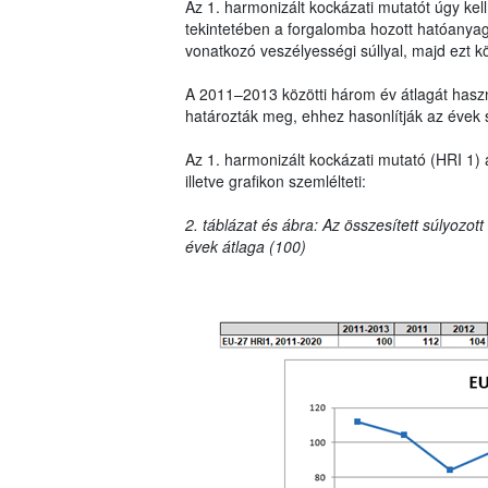
Az 1. harmonizált kockázati mutatót úgy ke
tekintetében a forgalomba hozott hatóanya
vonatkozó veszélyességi súllyal, majd ezt k
A 2011–2013 közötti három év átlagát haszná
határozták meg, ehhez hasonlítják az évek 
Az 1. harmonizált kockázati mutató (HRI 1) 
illetve grafikon szemlélteti:
2. táblázat és ábra: Az összesített súlyozot
évek átlaga (100)