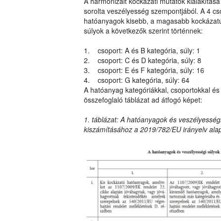
A harmonizált kockázati mutatók kialakítása
sorolta veszélyesség szempontjából. A 4 cs
hatóanyagok kisebb, a magasabb kockázatú 
súlyok a következők szerint történnek:
1. csoport: A és B kategória, súly: 1
2. csoport: C és D kategória, súly: 8
3. csoport: E és F kategória, súly: 16
4. csoport: G kategória, súly: 64
A hatóanyag kategóriákkal, csoportokkal és 
összefoglaló táblázat ad átfogó képet:
1. táblázat: A hatóanyagok és veszélyességi
kiszámításához a 2019/782/EU irányelv ala