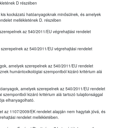
ékletének D részében
kis kockázatú hatóanyagoknak minősülnek, és amelyek
endelet mellékletének D. részében
zerepelnek az 540/2011/EU végrehajtási rendelet
szerepelnek az 540/2011/EU végrehajtási rendelet
yagok, amelyek szerepelnek az 540/2011/EU rendelet
nek humántoxikológiai szempontból kizáró kritérium alá
 hatóanyagok, amelyek szerepelnek az 540/2011/EU rendelet
 szempontból kizáró kritérium alá tartozó tulajdonsággal
ója elhanyagolható.
et az 1107/2009/EK rendelet alapján nem hagytak jóvá, és
hajtási rendelet mellékletében.