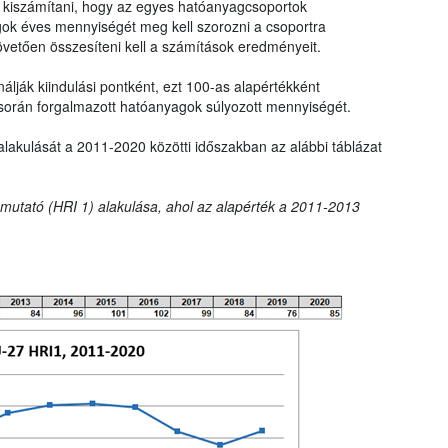
ll kiszámítani, hogy az egyes hatóanyagcsoportok
gok éves mennyiségét meg kell szorozni a csoportra
övetően összesíteni kell a számítások eredményeit.
lják kiindulási pontként, ezt 100-as alapértékként
során forgalmazott hatóanyagok súlyozott mennyiségét.
alakulását a 2011-2020 közötti időszakban az alábbi táblázat
t mutató (HRI 1) alakulása, ahol az alapérték a 2011-2013