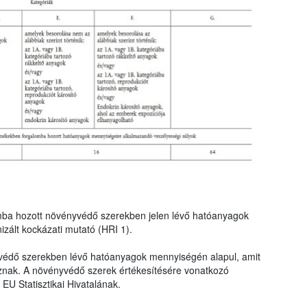
mba hozott növényvédő szerekben jelen lévő hatóanyagok
zált kockázati mutató (HRI 1).
védő szerekben lévő hatóanyagok mennyiségén alapul, amit
znak. A növényvédő szerek értékesítésére vonatkozó
EU Statisztikai Hivatalának.