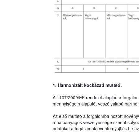
1. Harmonizált kockázati mutató:
A 1107/2009/EK rendelet alapján a forgalo
mennyiségein alapuló, veszélyalapú harmoni
Az első mutató a forgalomba hozott növény
a hatóanyagok veszélyessége szerint súlyo
adatokat a tagállamok évente nyújtják be az 