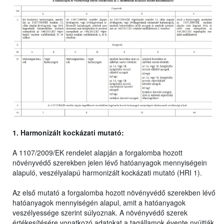
1. Harmonizált kockázati mutató:
A 1107/2009/EK rendelet alapján a forgalomba hozott
növényvédő szerekben jelen lévő hatóanyagok mennyiségein
alapuló, veszélyalapú harmonizált kockázati mutató (HRI 1).
Az első mutató a forgalomba hozott növényvédő szerekben lévő
hatóanyagok mennyiségén alapul, amit a hatóanyagok
veszélyessége szerint súlyoznak. A növényvédő szerek
értékesítésére vonatkozó adatokat a tagállamok évente nyújtják