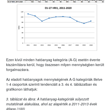
Ezen kívül minden hatóanyag kategória (A-G) esetén évente
kiszámításra kerül, hogy összesen milyen mennyiségben került
forgalmazásra.
Az eladott hatóanyagok mennyiségének A-G kategóriák illetve
1-4 csoportok szerinti tendenciáit a 3. és 4. táblázatban és
grafikonon láthatjuk:
3. táblázat és ábra: A hatóanyag-kategóriák súlyozott
mutatóinak alakulása, ahol az alapérték a 2011-2013 évek
átlaga (100)