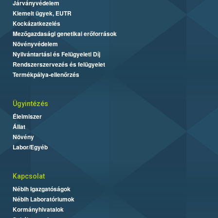
Járványvédelem
Kiemelt ügyek, EUTR
Kockázatkezelés
Mezőgazdasági genetikai erőforrások
Növényvédelem
Nyilvántartási és Felügyeleti Díj
Rendszerszervezés és felügyelet
Termékpálya-ellenőrzés
Ügyintézés
Élelmiszer
Állat
Növény
Labor/Egyéb
Kapcsolat
Nébih Igazgatóságok
Nébih Laboratóriumok
Kormányhivatalok