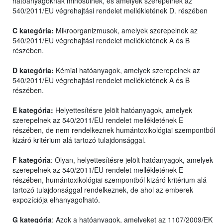
hatóanyagoknak minősülnek, és amelyek szerepelnek az
540/2011/EU végrehajtási rendelet mellékletének D. részében
C kategória:
Mikroorganizmusok, amelyek szerepelnek az
540/2011/EU végrehajtási rendelet mellékletének A és B
részében.
D kategória:
Kémiai hatóanyagok, amelyek szerepelnek az
540/2011/EU végrehajtási rendelet mellékletének A és B
részében.
E kategória:
Helyettesítésre jelölt hatóanyagok, amelyek
szerepelnek az 540/2011/EU rendelet mellékletének E
részében, de nem rendelkeznek humántoxikológiai szempontból
kizáró kritérium alá tartozó tulajdonsággal.
F kategória
: Olyan, helyettesítésre jelölt hatóanyagok, amelyek
szerepelnek az 540/2011/EU rendelet mellékletének E
részében, humántoxikológiai szempontból kizáró kritérium alá
tartozó tulajdonsággal rendelkeznek, de ahol az emberek
expozíciója elhanyagolható.
G kategória
: Azok a hatóanyagok, amelyeket az 1107/2009/EK