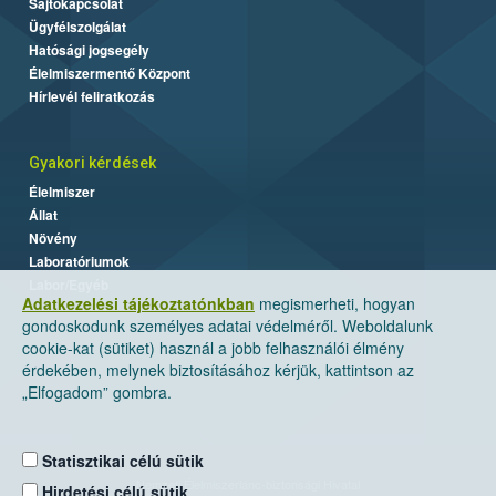
Sajtókapcsolat
Ügyfélszolgálat
Hatósági jogsegély
Élelmiszermentő Központ
Hírlevél feliratkozás
Gyakori kérdések
Élelmiszer
Állat
Növény
Laboratóriumok
Labor/Egyéb
Adatkezelési tájékoztatónkban
megismerheti, hogyan
gondoskodunk személyes adatai védelméről. Weboldalunk
cookie-kat (sütiket) használ a jobb felhasználói élmény
érdekében, melynek biztosításához kérjük, kattintson az
„Elfogadom” gombra.
Statisztikai célú sütik
Nemzeti Élelmiszerlánc-biztonsági Hivatal
Hirdetési célú sütik