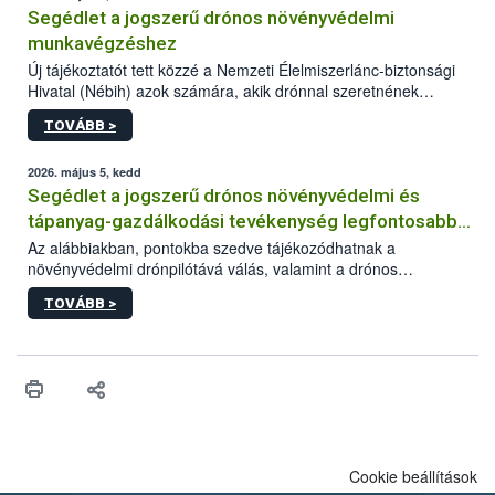
Segédlet a jogszerű drónos növényvédelmi
munkavégzéshez
Új tájékoztatót tett közzé a Nemzeti Élelmiszerlánc-biztonsági
Hivatal (Nébih) azok számára, akik drónnal szeretnének
növényvédelmi vagy tápanyag-gazdálkodási tevékenységet
TOVÁBB >
végezni Magyarországon. Az összefoglaló részletesen
szerepelnek a jogszerű működéshez szükséges személyi,
műszaki és hatósági feltételek.
2026. május 5, kedd
Segédlet a jogszerű drónos növényvédelmi és
tápanyag-gazdálkodási tevékenység legfontosabb
feltételeiről
Az alábbiakban, pontokba szedve tájékozódhatnak a
növényvédelmi drónpilótává válás, valamint a drónos
növényvédelmi és tápanyag-gazdálkodási tevékenység
TOVÁBB >
végzésének legfontosabb feltételeiről*.
Cookie beállítások