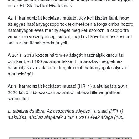
be az EU Statisztikai Hivatalának.
Az 1. harmonizált kockázati mutatót úgy kell kiszámítani, hogy
az egyes hatóanyagcsoportok tekintetében a forgalomba hozott
hatóanyagok éves mennyiségét meg kell szorozni a csoportra
vonatkozó veszélyességi súllyal, majd ezt követően összesíteni
kell a számítások eredményeit.
A 2011–2013 közötti három év átlagát használják kiindulási
pontként, ezt 100-as alapértékként határozták meg, ehhez
hasonlítják az évek során forgalmazott hatóanyagok súlyozott
mennyiségét.
Az 1. harmonizált kockázati mutató (HRI 1) alakulását a 2011-
2020 közötti időszakban az alábbi táblázat illetve grafikon
szemlélteti:
2. táblázat és ábra: Az összesített súlyozott mutató (HRI 1)
alakulása, ahol az alapérték a 2011-2013 évek átlaga (100)