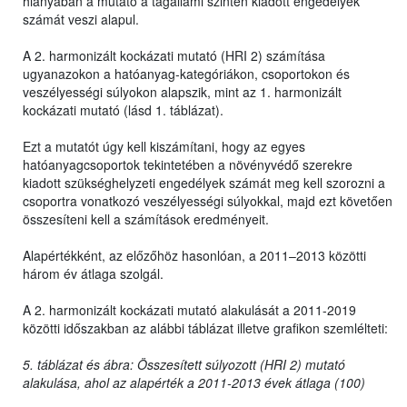
hiányában a mutató a tagállami szinten kiadott engedélyek
számát veszi alapul.
A 2. harmonizált kockázati mutató (HRI 2) számítása
ugyanazokon a hatóanyag-kategóriákon, csoportokon és
veszélyességi súlyokon alapszik, mint az 1. harmonizált
kockázati mutató (lásd 1. táblázat).
Ezt a mutatót úgy kell kiszámítani, hogy az egyes
hatóanyagcsoportok tekintetében a növényvédő szerekre
kiadott szükséghelyzeti engedélyek számát meg kell szorozni a
csoportra vonatkozó veszélyességi súlyokkal, majd ezt követően
összesíteni kell a számítások eredményeit.
Alapértékként, az előzőhöz hasonlóan, a 2011–2013 közötti
három év átlaga szolgál.
A 2. harmonizált kockázati mutató alakulását a 2011-2019
közötti időszakban az alábbi táblázat illetve grafikon szemlélteti:
5. táblázat és ábra: Összesített súlyozott (HRI 2) mutató
alakulása, ahol az alapérték a 2011-2013 évek átlaga (100)