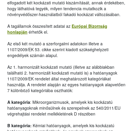
elfogadott két kockázati mutató kiszámítását, annak érdekében,
hogy láthatóvá tegyék, milyen tendencia mutatkozik a
növényvédőszer-használatból fakadó kockázat változásában.
A tagállamok összesített adatai az
Európai Bizottság
honlapján
érhetők el.
Az első két mutató a szerforgalmi adatokon illetve a
1107/2009/EK 53. cikke szerint kiadott szükséghelyzeti
engedélyek számán alapul.
Az 1. harmonizált kockázati mutató (illetve az alábbiakban
található 2. harmonizált kockázati mutató is) a hatóanyagok
1107/2009/EK rendelet által meghatározott kategóriákat
használja. A rendelet alapján az egyes hatóanyagok alapvetően
7 különböző kategóriába oszthatók:
A kategória
: Mikroorganizmusok, amelyek kis kockázatú
hatóanyagoknak minősülnek és szerepelnek az 540/2011/EU
végrehajtási rendelet mellékletének D részében
B kategória:
Kémiai hatóanyagok, amelyek kis kockázatú