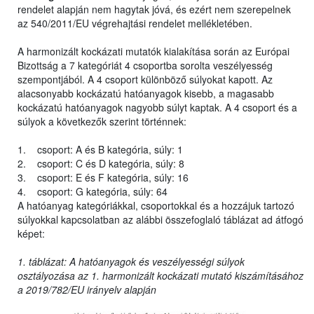
rendelet alapján nem hagytak jóvá, és ezért nem szerepelnek
az 540/2011/EU végrehajtási rendelet mellékletében.
A harmonizált kockázati mutatók kialakítása során az Európai
Bizottság a 7 kategóriát 4 csoportba sorolta veszélyesség
szempontjából. A 4 csoport különböző súlyokat kapott. Az
alacsonyabb kockázatú hatóanyagok kisebb, a magasabb
kockázatú hatóanyagok nagyobb súlyt kaptak. A 4 csoport és a
súlyok a következők szerint történnek:
1. csoport: A és B kategória, súly: 1
2. csoport: C és D kategória, súly: 8
3. csoport: E és F kategória, súly: 16
4. csoport: G kategória, súly: 64
A hatóanyag kategóriákkal, csoportokkal és a hozzájuk tartozó
súlyokkal kapcsolatban az alábbi összefoglaló táblázat ad átfogó
képet:
1. táblázat: A hatóanyagok és veszélyességi súlyok
osztályozása az 1. harmonizált kockázati mutató kiszámításához
a 2019/782/EU irányelv alapján