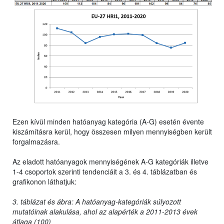
Ezen kívül minden hatóanyag kategória (A-G) esetén évente
kiszámításra kerül, hogy összesen milyen mennyiségben került
forgalmazásra.
Az eladott hatóanyagok mennyiségének A-G kategóriák illetve
1-4 csoportok szerinti tendenciáit a 3. és 4. táblázatban és
grafikonon láthatjuk:
3. táblázat és ábra: A hatóanyag-kategóriák súlyozott
mutatóinak alakulása, ahol az alapérték a 2011-2013 évek
átlaga (100)