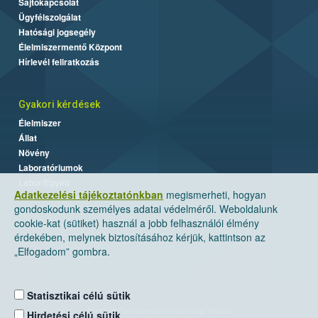
Sajtókapcsolat
Ügyfélszolgálat
Hatósági jogsegély
Élelmiszermentő Központ
Hírlevél feliratkozás
Gyakori kérdések
Élelmiszer
Állat
Növény
Laboratóriumok
Labor/Egyéb
Adatkezelési tájékoztatónkban
megismerheti, hogyan
gondoskodunk személyes adatai védelméről. Weboldalunk
cookie-kat (sütiket) használ a jobb felhasználói élmény
érdekében, melynek biztosításához kérjük, kattintson az
„Elfogadom” gombra.
Statisztikai célú sütik
Nemzeti Élelmiszerlánc-biztonsági Hivatal
Hirdetési célú sütik