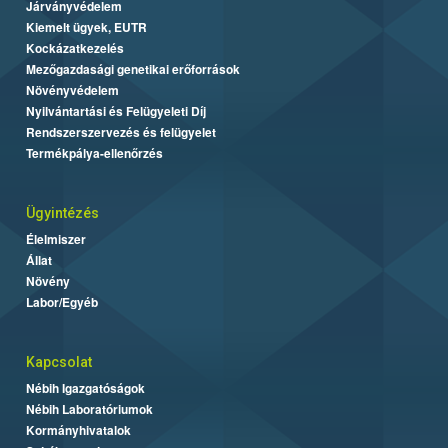
Járványvédelem
Kiemelt ügyek, EUTR
Kockázatkezelés
Mezőgazdasági genetikai erőforrások
Növényvédelem
Nyilvántartási és Felügyeleti Díj
Rendszerszervezés és felügyelet
Termékpálya-ellenőrzés
Ügyintézés
Élelmiszer
Állat
Növény
Labor/Egyéb
Kapcsolat
Nébih Igazgatóságok
Nébih Laboratóriumok
Kormányhivatalok