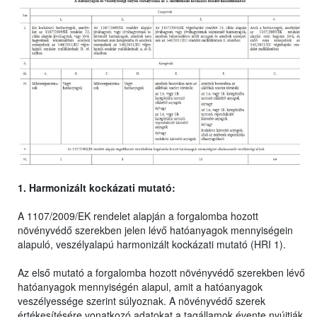
1. Harmonizált kockázati mutató:
A 1107/2009/EK rendelet alapján a forgalomba hozott
növényvédő szerekben jelen lévő hatóanyagok mennyiségein
alapuló, veszélyalapú harmonizált kockázati mutató (HRI 1).
Az első mutató a forgalomba hozott növényvédő szerekben lévő
hatóanyagok mennyiségén alapul, amit a hatóanyagok
veszélyessége szerint súlyoznak. A növényvédő szerek
értékesítésére vonatkozó adatokat a tagállamok évente nyújtják