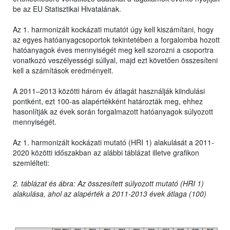
be az EU Statisztikai Hivatalának.
Az 1. harmonizált kockázati mutatót úgy kell kiszámítani, hogy
az egyes hatóanyagcsoportok tekintetében a forgalomba hozott
hatóanyagok éves mennyiségét meg kell szorozni a csoportra
vonatkozó veszélyességi súllyal, majd ezt követően összesíteni
kell a számítások eredményeit.
A 2011–2013 közötti három év átlagát használják kiindulási
pontként, ezt 100-as alapértékként határozták meg, ehhez
hasonlítják az évek során forgalmazott hatóanyagok súlyozott
mennyiségét.
Az 1. harmonizált kockázati mutató (HRI 1) alakulását a 2011-
2020 közötti időszakban az alábbi táblázat illetve grafikon
szemlélteti:
2. táblázat és ábra: Az összesített súlyozott mutató (HRI 1)
alakulása, ahol az alapérték a 2011-2013 évek átlaga (100)