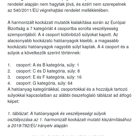
rendelet alapján nem hagytak jóvá, és ezért nem szerepelnek
az 540/2011/EU végrehajtási rendelet mellékletében.
A harmonizált kockázati mutatók kialakítása során az Európai
Bizottság a 7 kategóriát 4 csoportba sorolta veszélyesség
szempontjából. A 4 csoport különböző súlyokat kapott. Az
alacsonyabb kockázatú hatóanyagok kisebb, a magasabb
kockázatú hatóanyagok nagyobb súlyt kaptak. A 4 csoport és a
súlyok a következők szerint történnek:
1. csoport: A és B kategória, súly: 1
2. csoport: C és D kategória, súly: 8
3. csoport: E és F kategória, súly: 16
4. csoport: G kategória, súly: 64
A hatóanyag kategóriákkal, csoportokkal és a hozzájuk tartozó
súlyokkal kapcsolatban az alábbi összefoglaló táblázat ad átfogó
képet:
1. táblázat: A hatóanyagok és veszélyességi súlyok
osztályozása az 1. harmonizált kockázati mutató kiszámításához
a 2019/782/EU irányelv alapján