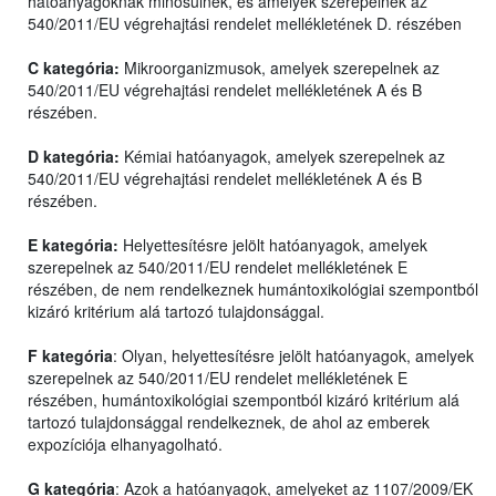
hatóanyagoknak minősülnek, és amelyek szerepelnek az
540/2011/EU végrehajtási rendelet mellékletének D. részében
C kategória:
Mikroorganizmusok, amelyek szerepelnek az
540/2011/EU végrehajtási rendelet mellékletének A és B
részében.
D kategória:
Kémiai hatóanyagok, amelyek szerepelnek az
540/2011/EU végrehajtási rendelet mellékletének A és B
részében.
E kategória:
Helyettesítésre jelölt hatóanyagok, amelyek
szerepelnek az 540/2011/EU rendelet mellékletének E
részében, de nem rendelkeznek humántoxikológiai szempontból
kizáró kritérium alá tartozó tulajdonsággal.
F kategória
: Olyan, helyettesítésre jelölt hatóanyagok, amelyek
szerepelnek az 540/2011/EU rendelet mellékletének E
részében, humántoxikológiai szempontból kizáró kritérium alá
tartozó tulajdonsággal rendelkeznek, de ahol az emberek
expozíciója elhanyagolható.
G kategória
: Azok a hatóanyagok, amelyeket az 1107/2009/EK