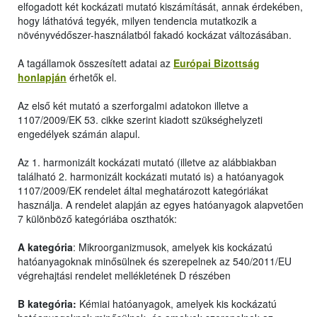
elfogadott két kockázati mutató kiszámítását, annak érdekében,
hogy láthatóvá tegyék, milyen tendencia mutatkozik a
növényvédőszer-használatból fakadó kockázat változásában.
A tagállamok összesített adatai az
Európai Bizottság
honlapján
érhetők el.
Az első két mutató a szerforgalmi adatokon illetve a
1107/2009/EK 53. cikke szerint kiadott szükséghelyzeti
engedélyek számán alapul.
Az 1. harmonizált kockázati mutató (illetve az alábbiakban
található 2. harmonizált kockázati mutató is) a hatóanyagok
1107/2009/EK rendelet által meghatározott kategóriákat
használja. A rendelet alapján az egyes hatóanyagok alapvetően
7 különböző kategóriába oszthatók:
A kategória
: Mikroorganizmusok, amelyek kis kockázatú
hatóanyagoknak minősülnek és szerepelnek az 540/2011/EU
végrehajtási rendelet mellékletének D részében
B kategória:
Kémiai hatóanyagok, amelyek kis kockázatú