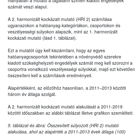
hiányában a mutató a tagállami szinten kiadott engedélyek
számát veszi alapul.
A 2. harmonizált kockázati mutató (HRI 2) számítása
ugyanazokon a hatóanyag-kategóriákon, csoportokon és
veszélyességi súlyokon alapszik, mint az 1. harmonizált
kockázati mutató (lásd 1. táblázat).
Ezt a mutatót úgy kell kiszámítani, hogy az egyes
hatóanyagcsoportok tekintetében a növényvédő szerekre
kiadott szükséghelyzeti engedélyek számát meg kell szorozni a
csoportra vonatkozó veszélyességi súlyokkal, majd ezt követően
összesíteni kell a számítások eredményeit.
Alapértékként, az előzőhöz hasonlóan, a 2011–2013 közötti
három év átlaga szolgál.
A 2. harmonizált kockázati mutató alakulását a 2011-2019
közötti időszakban az alábbi táblázat illetve grafikon szemlélteti:
5. táblázat és ábra: Összesített súlyozott (HRI 2) mutató
alakulása, ahol az alapérték a 2011-2013 évek átlaga (100)