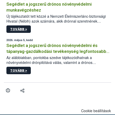
Segédlet a jogszerű drónos növényvédelmi
munkavégzéshez
Új tájékoztatót tett közzé a Nemzeti Élelmiszerlánc-biztonsági
Hivatal (Nébih) azok számára, akik drónnal szeretnének
növényvédelmi vagy tápanyag-gazdálkodási tevékenységet
TOVÁBB >
végezni Magyarországon. Az összefoglaló részletesen
szerepelnek a jogszerű működéshez szükséges személyi,
műszaki és hatósági feltételek.
2026. május 5, kedd
Segédlet a jogszerű drónos növényvédelmi és
tápanyag-gazdálkodási tevékenység legfontosabb
feltételeiről
Az alábbiakban, pontokba szedve tájékozódhatnak a
növényvédelmi drónpilótává válás, valamint a drónos
növényvédelmi és tápanyag-gazdálkodási tevékenység
TOVÁBB >
végzésének legfontosabb feltételeiről*.
Cookie beállítások