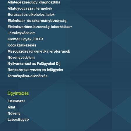
Állategészségügyi diagnosztika
Állatgyógyászati termékek
Borászat és alkoholos italok
Élelmiszer- és takarmánybiztonság
Élelmiszerlánc-biztonsági laborhálózat
Járványvédelem
Kiemelt ügyek, EUTR
Kockázatkezelés
Mezőgazdasági genetikai erőforrások
Növényvédelem
Nyilvántartási és Felügyeleti Díj
Rendszerszervezés és felügyelet
Termékpálya-ellenőrzés
Ügyintézés
Élelmiszer
Állat
Növény
Labor/Egyéb