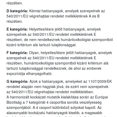
részében.
D kategória:
Kémiai hatóanyagok, amelyek szerepelnek az
540/2011/EU végrehajtási rendelet mellékletének A és B
részében.
E kategória:
Helyettesítésre jelölt hatóanyagok, amelyek
szerepelnek az 540/2011/EU rendelet mellékletének E
részében, de nem rendelkeznek humántoxikológiai szempontból
kizáró kritérium alá tartozó tulajdonsággal.
F kategória:
Olyan, helyettesítésre jelölt hatóanyagok, amelyek
szerepelnek az 540/2011/EU rendelet mellékletének E
részében, humántoxikológiai szempontból kizáró kritérium alá
tartozó tulajdonsággal rendelkeznek, de ahol az emberek
expozíciója elhanyagolható.
G kategória:
Azok a hatóanyagok, amelyeket az 1107/2009/EK
rendelet alapján nem hagytak jóvá, és ezért nem szerepelnek
az 540/2011/EU végrehajtási rendelet mellékletében.
A harmonizált kockázati mutatók kialakítása során az Európai
Bizottság a 7 kategóriát 4 csoportba sorolta veszélyesség
szempontjából. A 4 csoport különböző súlyokat kapott. Az
alacsonyabb kockázatú hatóanyagok kisebb, a magasabb