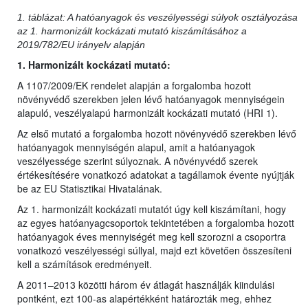
1. táblázat: A hatóanyagok és veszélyességi súlyok osztályozása
az 1. harmonizált kockázati mutató kiszámításához a
2019/782/EU irányelv alapján
1. Harmonizált kockázati mutató:
A 1107/2009/EK rendelet alapján a forgalomba hozott
növényvédő szerekben jelen lévő hatóanyagok mennyiségein
alapuló, veszélyalapú harmonizált kockázati mutató (HRI 1).
Az első mutató a forgalomba hozott növényvédő szerekben lévő
hatóanyagok mennyiségén alapul, amit a hatóanyagok
veszélyessége szerint súlyoznak. A növényvédő szerek
értékesítésére vonatkozó adatokat a tagállamok évente nyújtják
be az EU Statisztikai Hivatalának.
Az 1. harmonizált kockázati mutatót úgy kell kiszámítani, hogy
az egyes hatóanyagcsoportok tekintetében a forgalomba hozott
hatóanyagok éves mennyiségét meg kell szorozni a csoportra
vonatkozó veszélyességi súllyal, majd ezt követően összesíteni
kell a számítások eredményeit.
A 2011–2013 közötti három év átlagát használják kiindulási
pontként, ezt 100-as alapértékként határozták meg, ehhez