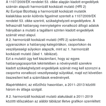
A 1107/2009/EK rendelet 53. cikke alapján kiadott engedélyek
számán alapuló harmonizált kockázati mutató (HRI 2)
Az Európai Bizottság a harmonizált kockázati mutatók
kialakítása során különös figyelmet szentelt a 1107/2009/EK
rendelet 53. cikke szerinti, szükséghelyzeti engedélyekre. A
felhasznált hatóanyag mennyiségére vonatkozó átfogó adatok
hiányában a mutató a tagállami szinten kiadott engedélyek
számát veszi alapul.
A 2. harmonizált kockázati mutató (HRI 2) számítása
ugyanazokon a hatóanyag-kategóriákon, csoportokon és
veszélyességi súlyokon alapszik, mint az 1. harmonizált
kockázati mutató (lásd 1. táblázat).
Ezt a mutatót úgy kell kiszámítani, hogy az egyes
hatóanyagcsoportok tekintetében a növényvédő szerekre
kiadott szükséghelyzeti engedélyek számát meg kell szorozni a
csoportra vonatkozó veszélyességi súlyokkal, majd ezt követően
összesíteni kell a számítások eredményeit.
Alapértékként, az előzőhöz hasonlóan, a 2011–2013 közötti
három év átlaga szolgál.
A 2. harmonizált kockázati mutató alakulását a 2011-2019
közötti időszakban az alábbi táblázat illetve grafikon szemlélteti: