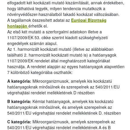
elfogadott két kockázati mutató kiszámítását, annak érdekében,
hogy láthatóvá tegyék, milyen tendencia mutatkozik a
növényvédőszer-használatból fakadó kockázat változásában.
A tagállamok összesített adatai az
Európai Bizottság
honlapján
érhetők el.
Az első két mutató a szerforgalmi adatokon illetve a
1107/2009/EK 53. cikke szerint kiadott szükséghelyzeti
engedélyek számán alapul.
Az 1. harmonizált kockázati mutató (illetve az alábbiakban
található 2. harmonizált kockázati mutató is) a hatóanyagok
1107/2009/EK rendelet által meghatározott kategóriákat
használja. A rendelet alapján az egyes hatóanyagok alapvetően
7 különböző kategóriába oszthatók:
A kategória:
Mikroorganizmusok, amelyek kis kockázatú
hatóanyagoknak minősülnek és szerepelnek az 540/2011/EU
végrehajtási rendelet mellékletének D részében
B kategória:
Kémiai hatóanyagok, amelyek kis kockázatú
hatóanyagoknak minősülnek, és amelyek szerepelnek az
540/2011/EU végrehajtási rendelet mellékletének D. részében
C kategória:
Mikroorganizmusok, amelyek szerepelnek az
540/2011/EU végrehajtási rendelet mellékletének A és B