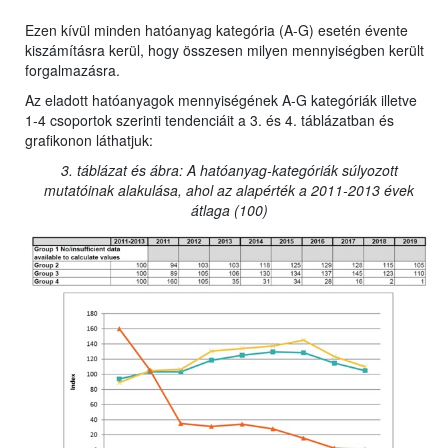
Ezen kívül minden hatóanyag kategória (A-G) esetén évente
kiszámításra kerül, hogy összesen milyen mennyiségben került
forgalmazásra.
Az eladott hatóanyagok mennyiségének A-G kategóriák illetve
1-4 csoportok szerinti tendenciáit a 3. és 4. táblázatban és
grafikonon láthatjuk:
3. táblázat és ábra: A hatóanyag-kategóriák súlyozott
mutatóinak alakulása, ahol az alapérték a 2011-2013 évek
átlaga (100)