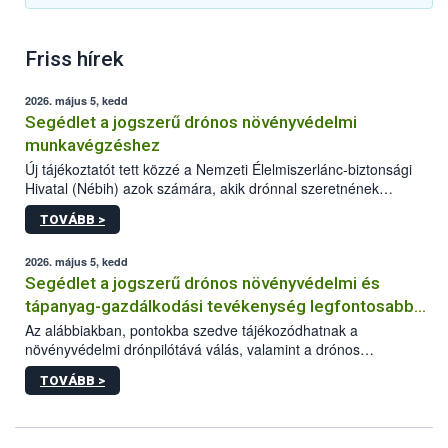
Friss hírek
2026. május 5, kedd
Segédlet a jogszerű drónos növényvédelmi
munkavégzéshez
Új tájékoztatót tett közzé a Nemzeti Élelmiszerlánc-biztonsági
Hivatal (Nébih) azok számára, akik drónnal szeretnének
növényvédelmi vagy tápanyag-gazdálkodási tevékenységet
TOVÁBB >
végezni Magyarországon. Az összefoglaló részletesen
szerepelnek a jogszerű működéshez szükséges személyi,
műszaki és hatósági feltételek.
2026. május 5, kedd
Segédlet a jogszerű drónos növényvédelmi és
tápanyag-gazdálkodási tevékenység legfontosabb
feltételeiről
Az alábbiakban, pontokba szedve tájékozódhatnak a
növényvédelmi drónpilótává válás, valamint a drónos
növényvédelmi és tápanyag-gazdálkodási tevékenység
TOVÁBB >
végzésének legfontosabb feltételeiről*.