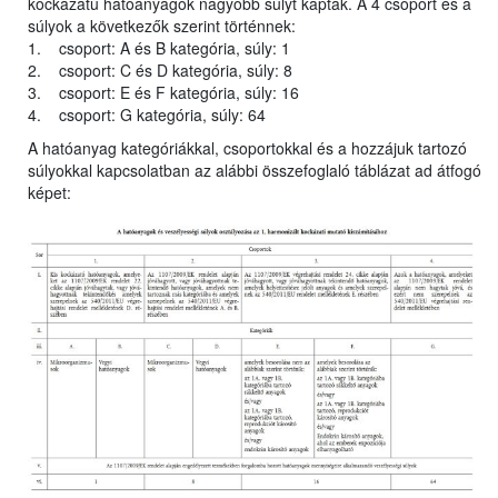
kockázatú hatóanyagok nagyobb súlyt kaptak. A 4 csoport és a
súlyok a következők szerint történnek:
1. csoport: A és B kategória, súly: 1
2. csoport: C és D kategória, súly: 8
3. csoport: E és F kategória, súly: 16
4. csoport: G kategória, súly: 64
A hatóanyag kategóriákkal, csoportokkal és a hozzájuk tartozó
súlyokkal kapcsolatban az alábbi összefoglaló táblázat ad átfogó
képet: