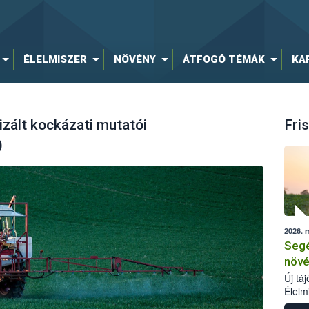
ÉLELMISZER
NÖVÉNY
ÁTFOGÓ TÉMÁK
KA
zált kockázati mutatói
Fris
)
2026. 
Segé
növé
Új tá
Élelm
számá