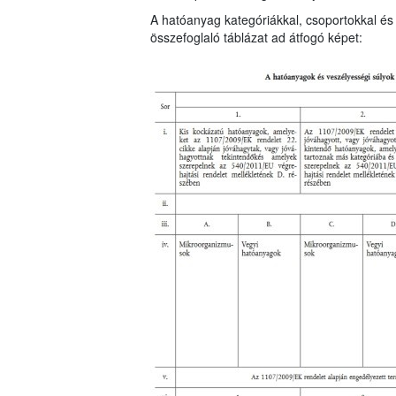
A hatóanyag kategóriákkal, csoportokkal és 
összefoglaló táblázat ad átfogó képet: