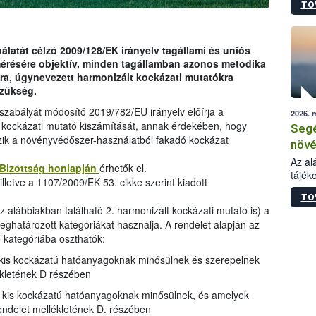
TO
növén
tevék
össze
működ
latát célzó 2009/128/EK irányelv tagállami és uniós
hatósá
mérésére objektív, minden tagállamban azonos metodika
ra, úgynevezett harmonizált kockázati mutatókra
szükség.
gszabályát módosító 2019/782/EU irányelv előírja a
2026. 
 kockázati mutató kiszámítását, annak érdekében, hogy
Segé
zik a növényvédőszer-használatból fakadó kockázat
növé
gazd
Az al
 Bizottság honlapján
érhetők el.
tájék
felté
lletve a 1107/2009/EK 53. cikke szerint kiadott
válás
TO
tápan
az alábbiakban található 2. harmonizált kockázati mutató is) a
legfon
ghatározott kategóriákat használja. A rendelet alapján az
kategóriába oszthatók:
kis kockázatú hatóanyagoknak minősülnek és szerepelnek
ékletének D részében
kis kockázatú hatóanyagoknak minősülnek, és amelyek
endelet mellékletének D. részében