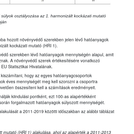
 súlyok osztályozása az 1. harmonizált kockázati mutató
pján
mba hozott növényvédő szerekben jelen lévő hatóanyagok
zált kockázati mutató (HRI 1).
védő szerekben lévő hatóanyagok mennyiségén alapul, amit
znak. A növényvédő szerek értékesítésére vonatkozó
EU Statisztikai Hivatalának.
ll kiszámítani, hogy az egyes hatóanyagcsoportok
gok éves mennyiségét meg kell szorozni a csoportra
övetően összesíteni kell a számítások eredményeit.
lják kiindulási pontként, ezt 100-as alapértékként
során forgalmazott hatóanyagok súlyozott mennyiségét.
alakulását a 2011-2019 közötti időszakban az alábbi táblázat
ott mutató (HRI 1) alakulása, ahol az alapérték a 2011-2013