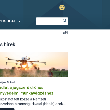
PCSOLAT
s hírek
május 5, kedd
dlet a jogszerű drónos
nyvédelmi munkavégzéshez
jékoztatót tett közzé a Nemzeti
iszerlánc-biztonsági Hivatal (Nébih) azok
ra, akik drónnal szeretnének