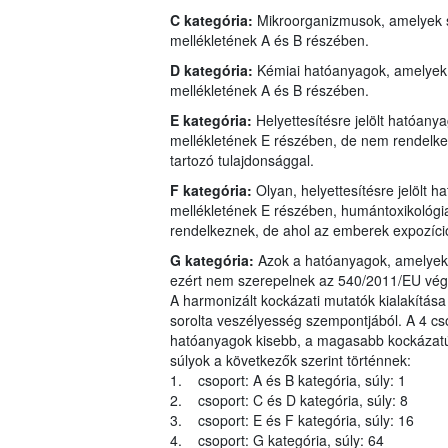
C kategória:
Mikroorganizmusok, amelyek s
mellékletének A és B részében.
D kategória:
Kémiai hatóanyagok, amelyek 
mellékletének A és B részében.
E kategória:
Helyettesítésre jelölt hatóan
mellékletének E részében, de nem rendelkez
tartozó tulajdonsággal.
F kategória:
Olyan, helyettesítésre jelölt
mellékletének E részében, humántoxikológiai
rendelkeznek, de ahol az emberek expozíci
G kategória:
Azok a hatóanyagok, amelyeke
ezért nem szerepelnek az 540/2011/EU végre
A harmonizált kockázati mutatók kialakítása
sorolta veszélyesség szempontjából. A 4 cs
hatóanyagok kisebb, a magasabb kockázatú 
súlyok a következők szerint történnek:
1. csoport: A és B kategória, súly: 1
2. csoport: C és D kategória, súly: 8
3. csoport: E és F kategória, súly: 16
4. csoport: G kategória, súly: 64