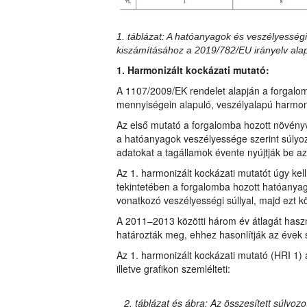
1. táblázat: A hatóanyagok és veszélyességi
kiszámításához a 2019/782/EU irányelv ala
1. Harmonizált kockázati mutató:
A 1107/2009/EK rendelet alapján a forgalo
mennyiségein alapuló, veszélyalapú harmoni
Az első mutató a forgalomba hozott növény
a hatóanyagok veszélyessége szerint súlyo
adatokat a tagállamok évente nyújtják be az 
Az 1. harmonizált kockázati mutatót úgy ke
tekintetében a forgalomba hozott hatóanya
vonatkozó veszélyességi súllyal, majd ezt k
A 2011–2013 közötti három év átlagát haszná
határozták meg, ehhez hasonlítják az évek 
Az 1. harmonizált kockázati mutató (HRI 1) 
illetve grafikon szemlélteti:
2. táblázat és ábra: Az összesített súlyoz