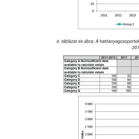
4. táblázat és ábra: A hatóanyagcsoportok
201