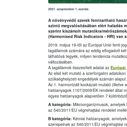
2021. szeptember 1, szerda
A növényvédő szerek fenntartható haszná
szintű megvalósításában elért haladás 
szerint kiszámolt mutatókra/mérőszámok
(Harmonised Risk Indicators - HRI) van 
2019. május 19-től az Európai Unió fenti jo
tagállamok számára az eddig elfogadott két
láthatóvá tegyék, milyen tendencia mutatko
változásában.
A tagállamok összesített adatai az
Európai
Az első két mutató a szerforgalmi adatokon i
szükséghelyzeti engedélyek számán alapul.
Az 1. harmonizált kockázati mutató (illetve 
hatóanyagok 1107/2009/EK rendelet által me
egyes hatóanyagok alapvetően 7 különböző 
A kategória:
Mikroorganizmusok, amelyek 
az 540/2011/EU végrehajtási rendelet mell
B kategória:
Kémiai hatóanyagok, amelyek 
szerepelnek az 540/2011/EU végrehajtási r