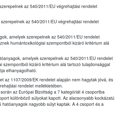
zerepelnek az 540/2011/EU végrehajtási rendelet
szerepelnek az 540/2011/EU végrehajtási rendelet
yagok, amelyek szerepelnek az 540/2011/EU rendelet
nek humántoxikológiai szempontból kizáró kritérium alá
 hatóanyagok, amelyek szerepelnek az 540/2011/EU rendelet
 szempontból kizáró kritérium alá tartozó tulajdonsággal
ója elhanyagolható.
t az 1107/2009/EK rendelet alapján nem hagytak jóvá, és
hajtási rendelet mellékletében.
 során az Európai Bizottság a 7 kategóriát 4 csoportba
oport különböző súlyokat kapott. Az alacsonyabb kockázatú
hatóanyagok nagyobb súlyt kaptak. A 4 csoport és a