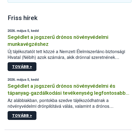
Friss hírek
2026. május 5, kedd
Segédlet a jogszerű drónos növényvédelmi
munkavégzéshez
Új tájékoztatót tett közzé a Nemzeti Élelmiszerlánc-biztonsági
Hivatal (Nébih) azok számára, akik drónnal szeretnének
növényvédelmi vagy tápanyag-gazdálkodási tevékenységet
TOVÁBB >
végezni Magyarországon. Az összefoglaló részletesen
szerepelnek a jogszerű működéshez szükséges személyi,
műszaki és hatósági feltételek.
2026. május 5, kedd
Segédlet a jogszerű drónos növényvédelmi és
tápanyag-gazdálkodási tevékenység legfontosabb
feltételeiről
Az alábbiakban, pontokba szedve tájékozódhatnak a
növényvédelmi drónpilótává válás, valamint a drónos
növényvédelmi és tápanyag-gazdálkodási tevékenység
TOVÁBB >
végzésének legfontosabb feltételeiről*.