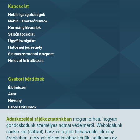
Kapcsolat
Nébih Igazgatóságok
Nébih Laboratóriumok
Kormányhivatalok
Sajtókapcsolat
Ügyfélszolgálat
Hatósági jogsegély
Élelmiszermentő Központ
Hírlevél feliratkozás
Gyakori kérdések
Élelmiszer
Állat
Növény
Laboratóriumok
Labor/Egyéb
Adatkezelési tájékoztatónkban
megismerheti, hogyan
gondoskodunk személyes adatai védelméről. Weboldalunk
cookie-kat (sütiket) használ a jobb felhasználói élmény
érdekében, melynek biztosításához kérjük, kattintson az