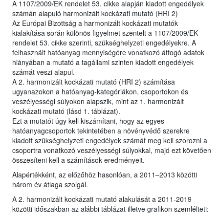
A 1107/2009/EK rendelet 53. cikke alapján kiadott engedélyek
számán alapuló harmonizált kockázati mutató (HRI 2)
Az Európai Bizottság a harmonizált kockázati mutatók
kialakítása során különös figyelmet szentelt a 1107/2009/EK
rendelet 53. cikke szerinti, szükséghelyzeti engedélyekre. A
felhasznált hatóanyag mennyiségére vonatkozó átfogó adatok
hiányában a mutató a tagállami szinten kiadott engedélyek
számát veszi alapul.
A 2. harmonizált kockázati mutató (HRI 2) számítása
ugyanazokon a hatóanyag-kategóriákon, csoportokon és
veszélyességi súlyokon alapszik, mint az 1. harmonizált
kockázati mutató (lásd 1. táblázat).
Ezt a mutatót úgy kell kiszámítani, hogy az egyes
hatóanyagcsoportok tekintetében a növényvédő szerekre
kiadott szükséghelyzeti engedélyek számát meg kell szorozni a
csoportra vonatkozó veszélyességi súlyokkal, majd ezt követően
összesíteni kell a számítások eredményeit.
Alapértékként, az előzőhöz hasonlóan, a 2011–2013 közötti
három év átlaga szolgál.
A 2. harmonizált kockázati mutató alakulását a 2011-2019
közötti időszakban az alábbi táblázat illetve grafikon szemlélteti: