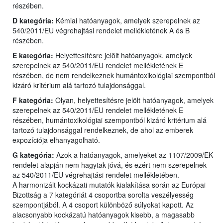
részében.
D kategória:
Kémiai hatóanyagok, amelyek szerepelnek az
540/2011/EU végrehajtási rendelet mellékletének A és B
részében.
E kategória:
Helyettesítésre jelölt hatóanyagok, amelyek
szerepelnek az 540/2011/EU rendelet mellékletének E
részében, de nem rendelkeznek humántoxikológiai szempontból
kizáró kritérium alá tartozó tulajdonsággal.
F kategória:
Olyan, helyettesítésre jelölt hatóanyagok, amelyek
szerepelnek az 540/2011/EU rendelet mellékletének E
részében, humántoxikológiai szempontból kizáró kritérium alá
tartozó tulajdonsággal rendelkeznek, de ahol az emberek
expozíciója elhanyagolható.
G kategória:
Azok a hatóanyagok, amelyeket az 1107/2009/EK
rendelet alapján nem hagytak jóvá, és ezért nem szerepelnek
az 540/2011/EU végrehajtási rendelet mellékletében.
A harmonizált kockázati mutatók kialakítása során az Európai
Bizottság a 7 kategóriát 4 csoportba sorolta veszélyesség
szempontjából. A 4 csoport különböző súlyokat kapott. Az
alacsonyabb kockázatú hatóanyagok kisebb, a magasabb