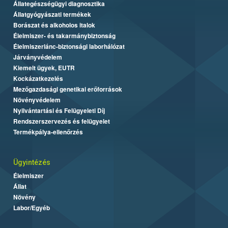
Állategészségügyi diagnosztika
Állatgyógyászati termékek
Borászat és alkoholos italok
Élelmiszer- és takarmánybiztonság
Élelmiszerlánc-biztonsági laborhálózat
Járványvédelem
Kiemelt ügyek, EUTR
Kockázatkezelés
Mezőgazdasági genetikai erőforrások
Növényvédelem
Nyilvántartási és Felügyeleti Díj
Rendszerszervezés és felügyelet
Termékpálya-ellenőrzés
Ügyintézés
Élelmiszer
Állat
Növény
Labor/Egyéb