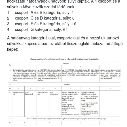
kockázatú hatóanyagok nagyobb súlyt kaptak. A 4 csoport és a
súlyok a következők szerint történnek:
1. csoport: A és B kategória, súly: 1
2. csoport: C és D kategória, súly: 8
3. csoport: E és F kategória, súly: 16
4. csoport: G kategória, súly: 64
A hatóanyag kategóriákkal, csoportokkal és a hozzájuk tartozó
súlyokkal kapcsolatban az alábbi összefoglaló táblázat ad átfogó
képet: