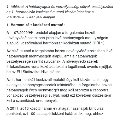
1. táblázat: A hatóanyagok és veszélyességi súlyok osztályozása
az 1. harmonizált kockázati mutató kiszámításához a
2019/782/EU irányelv alapján
1. Harmonizált kockázati mutató:
A 1107/2009/EK rendelet alapján a forgalomba hozott
növényvédő szerekben jelen lévő hatóanyagok mennyiségein
alapuló, veszélyalapú harmonizált kockázati mutató (HRI 1).
Az első mutató a forgalomba hozott növényvédő szerekben lévő
hatóanyagok mennyiségén alapul, amit a hatóanyagok
veszélyessége szerint súlyoznak. A növényvédő szerek
értékesítésére vonatkozó adatokat a tagállamok évente nyújtják
be az EU Statisztikai Hivatalának.
Az 1. harmonizált kockázati mutatót úgy kell kiszámítani, hogy
az egyes hatóanyagcsoportok tekintetében a forgalomba hozott
hatóanyagok éves mennyiségét meg kell szorozni a csoportra
vonatkozó veszélyességi súllyal, majd ezt követően összesíteni
kell a számítások eredményeit.
A 2011–2013 közötti három év átlagát használják kiindulási
pontként, ezt 100-as alapértékként határozták meg, ehhez