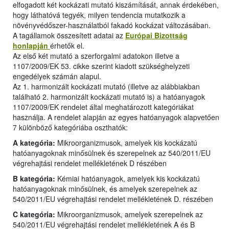
elfogadott két kockázati mutató kiszámítását, annak érdekében,
hogy láthatóvá tegyék, milyen tendencia mutatkozik a
növényvédőszer-használatból fakadó kockázat változásában.
A tagállamok összesített adatai az
Európai Bizottság
honlapján
érhetők el.
Az első két mutató a szerforgalmi adatokon illetve a
1107/2009/EK 53. cikke szerint kiadott szükséghelyzeti
engedélyek számán alapul.
Az 1. harmonizált kockázati mutató (illetve az alábbiakban
található 2. harmonizált kockázati mutató is) a hatóanyagok
1107/2009/EK rendelet által meghatározott kategóriákat
használja. A rendelet alapján az egyes hatóanyagok alapvetően
7 különböző kategóriába oszthatók:
A kategória:
Mikroorganizmusok, amelyek kis kockázatú
hatóanyagoknak minősülnek és szerepelnek az 540/2011/EU
végrehajtási rendelet mellékletének D részében
B kategória:
Kémiai hatóanyagok, amelyek kis kockázatú
hatóanyagoknak minősülnek, és amelyek szerepelnek az
540/2011/EU végrehajtási rendelet mellékletének D. részében
C kategória:
Mikroorganizmusok, amelyek szerepelnek az
540/2011/EU végrehajtási rendelet mellékletének A és B