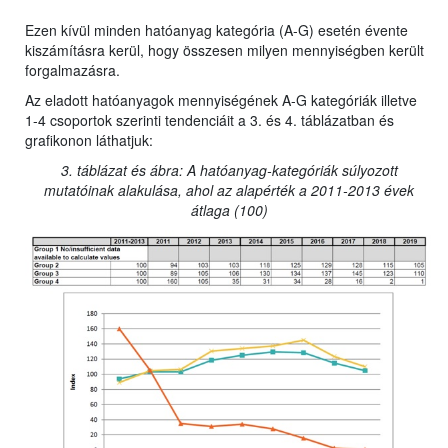
Ezen kívül minden hatóanyag kategória (A-G) esetén évente
kiszámításra kerül, hogy összesen milyen mennyiségben került
forgalmazásra.
Az eladott hatóanyagok mennyiségének A-G kategóriák illetve
1-4 csoportok szerinti tendenciáit a 3. és 4. táblázatban és
grafikonon láthatjuk:
3. táblázat és ábra: A hatóanyag-kategóriák súlyozott
mutatóinak alakulása, ahol az alapérték a 2011-2013 évek
átlaga (100)