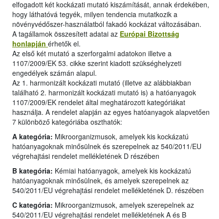
elfogadott két kockázati mutató kiszámítását, annak érdekében,
hogy láthatóvá tegyék, milyen tendencia mutatkozik a
növényvédőszer-használatból fakadó kockázat változásában.
A tagállamok összesített adatai az
Európai Bizottság
honlapján
érhetők el.
Az első két mutató a szerforgalmi adatokon illetve a
1107/2009/EK 53. cikke szerint kiadott szükséghelyzeti
engedélyek számán alapul.
Az 1. harmonizált kockázati mutató (illetve az alábbiakban
található 2. harmonizált kockázati mutató is) a hatóanyagok
1107/2009/EK rendelet által meghatározott kategóriákat
használja. A rendelet alapján az egyes hatóanyagok alapvetően
7 különböző kategóriába oszthatók:
A kategória:
Mikroorganizmusok, amelyek kis kockázatú
hatóanyagoknak minősülnek és szerepelnek az 540/2011/EU
végrehajtási rendelet mellékletének D részében
B kategória:
Kémiai hatóanyagok, amelyek kis kockázatú
hatóanyagoknak minősülnek, és amelyek szerepelnek az
540/2011/EU végrehajtási rendelet mellékletének D. részében
C kategória:
Mikroorganizmusok, amelyek szerepelnek az
540/2011/EU végrehajtási rendelet mellékletének A és B