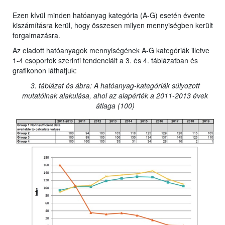
Ezen kívül minden hatóanyag kategória (A-G) esetén évente
kiszámításra kerül, hogy összesen milyen mennyiségben került
forgalmazásra.
Az eladott hatóanyagok mennyiségének A-G kategóriák illetve
1-4 csoportok szerinti tendenciáit a 3. és 4. táblázatban és
grafikonon láthatjuk:
3. táblázat és ábra: A hatóanyag-kategóriák súlyozott
mutatóinak alakulása, ahol az alapérték a 2011-2013 évek
átlaga (100)