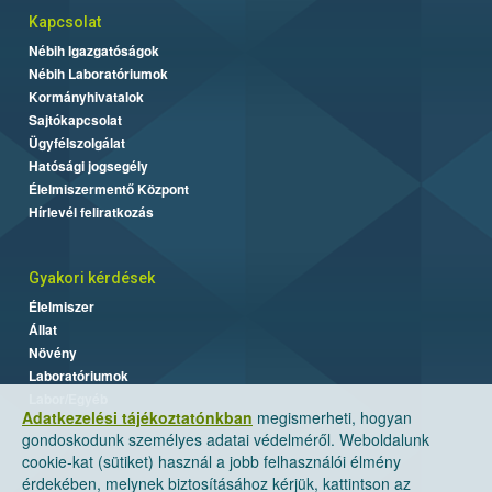
Kapcsolat
Nébih Igazgatóságok
Nébih Laboratóriumok
Kormányhivatalok
Sajtókapcsolat
Ügyfélszolgálat
Hatósági jogsegély
Élelmiszermentő Központ
Hírlevél feliratkozás
Gyakori kérdések
Élelmiszer
Állat
Növény
Laboratóriumok
Labor/Egyéb
Adatkezelési tájékoztatónkban
megismerheti, hogyan
gondoskodunk személyes adatai védelméről. Weboldalunk
cookie-kat (sütiket) használ a jobb felhasználói élmény
érdekében, melynek biztosításához kérjük, kattintson az