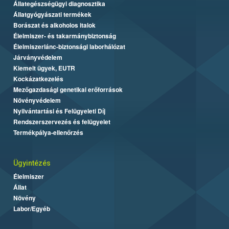
Állategészségügyi diagnosztika
Állatgyógyászati termékek
Borászat és alkoholos italok
Élelmiszer- és takarmánybiztonság
Élelmiszerlánc-biztonsági laborhálózat
Járványvédelem
Kiemelt ügyek, EUTR
Kockázatkezelés
Mezőgazdasági genetikai erőforrások
Növényvédelem
Nyilvántartási és Felügyeleti Díj
Rendszerszervezés és felügyelet
Termékpálya-ellenőrzés
Ügyintézés
Élelmiszer
Állat
Növény
Labor/Egyéb