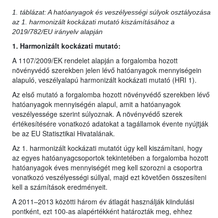
1. táblázat: A hatóanyagok és veszélyességi súlyok osztályozása
az 1. harmonizált kockázati mutató kiszámításához a
2019/782/EU irányelv alapján
1. Harmonizált kockázati mutató:
A 1107/2009/EK rendelet alapján a forgalomba hozott
növényvédő szerekben jelen lévő hatóanyagok mennyiségein
alapuló, veszélyalapú harmonizált kockázati mutató (HRI 1).
Az első mutató a forgalomba hozott növényvédő szerekben lévő
hatóanyagok mennyiségén alapul, amit a hatóanyagok
veszélyessége szerint súlyoznak. A növényvédő szerek
értékesítésére vonatkozó adatokat a tagállamok évente nyújtják
be az EU Statisztikai Hivatalának.
Az 1. harmonizált kockázati mutatót úgy kell kiszámítani, hogy
az egyes hatóanyagcsoportok tekintetében a forgalomba hozott
hatóanyagok éves mennyiségét meg kell szorozni a csoportra
vonatkozó veszélyességi súllyal, majd ezt követően összesíteni
kell a számítások eredményeit.
A 2011–2013 közötti három év átlagát használják kiindulási
pontként, ezt 100-as alapértékként határozták meg, ehhez