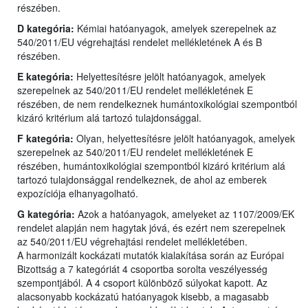
részében.
D kategória:
Kémiai hatóanyagok, amelyek szerepelnek az
540/2011/EU végrehajtási rendelet mellékletének A és B
részében.
E kategória:
Helyettesítésre jelölt hatóanyagok, amelyek
szerepelnek az 540/2011/EU rendelet mellékletének E
részében, de nem rendelkeznek humántoxikológiai szempontból
kizáró kritérium alá tartozó tulajdonsággal.
F kategória:
Olyan, helyettesítésre jelölt hatóanyagok, amelyek
szerepelnek az 540/2011/EU rendelet mellékletének E
részében, humántoxikológiai szempontból kizáró kritérium alá
tartozó tulajdonsággal rendelkeznek, de ahol az emberek
expozíciója elhanyagolható.
G kategória:
Azok a hatóanyagok, amelyeket az 1107/2009/EK
rendelet alapján nem hagytak jóvá, és ezért nem szerepelnek
az 540/2011/EU végrehajtási rendelet mellékletében.
A harmonizált kockázati mutatók kialakítása során az Európai
Bizottság a 7 kategóriát 4 csoportba sorolta veszélyesség
szempontjából. A 4 csoport különböző súlyokat kapott. Az
alacsonyabb kockázatú hatóanyagok kisebb, a magasabb