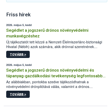
Friss hírek
2026. május 5, kedd
Segédlet a jogszerű drónos növényvédelmi
munkavégzéshez
Új tájékoztatót tett közzé a Nemzeti Élelmiszerlánc-biztonsági
Hivatal (Nébih) azok számára, akik drónnal szeretnének
növényvédelmi vagy tápanyag-gazdálkodási tevékenységet
TOVÁBB >
végezni Magyarországon. Az összefoglaló részletesen
szerepelnek a jogszerű működéshez szükséges személyi,
műszaki és hatósági feltételek.
2026. május 5, kedd
Segédlet a jogszerű drónos növényvédelmi és
tápanyag-gazdálkodási tevékenység legfontosabb
feltételeiről
Az alábbiakban, pontokba szedve tájékozódhatnak a
növényvédelmi drónpilótává válás, valamint a drónos
növényvédelmi és tápanyag-gazdálkodási tevékenység
TOVÁBB >
végzésének legfontosabb feltételeiről*.