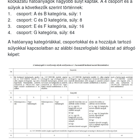
kockázatú hatóanyagok nagyobb súlyt kaptak. A 4 csoport és a
súlyok a következők szerint történnek:
1. csoport: A és B kategória, súly: 1
2. csoport: C és D kategória, súly: 8
3. csoport: E és F kategória, súly: 16
4. csoport: G kategória, súly: 64
A hatóanyag kategóriákkal, csoportokkal és a hozzájuk tartozó
súlyokkal kapcsolatban az alábbi összefoglaló táblázat ad átfogó
képet: