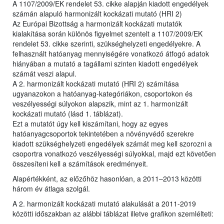
A 1107/2009/EK rendelet 53. cikke alapján kiadott engedélyek
számán alapuló harmonizált kockázati mutató (HRI 2)
Az Európai Bizottság a harmonizált kockázati mutatók
kialakítása során különös figyelmet szentelt a 1107/2009/EK
rendelet 53. cikke szerinti, szükséghelyzeti engedélyekre. A
felhasznált hatóanyag mennyiségére vonatkozó átfogó adatok
hiányában a mutató a tagállami szinten kiadott engedélyek
számát veszi alapul.
A 2. harmonizált kockázati mutató (HRI 2) számítása
ugyanazokon a hatóanyag-kategóriákon, csoportokon és
veszélyességi súlyokon alapszik, mint az 1. harmonizált
kockázati mutató (lásd 1. táblázat).
Ezt a mutatót úgy kell kiszámítani, hogy az egyes
hatóanyagcsoportok tekintetében a növényvédő szerekre
kiadott szükséghelyzeti engedélyek számát meg kell szorozni a
csoportra vonatkozó veszélyességi súlyokkal, majd ezt követően
összesíteni kell a számítások eredményeit.
Alapértékként, az előzőhöz hasonlóan, a 2011–2013 közötti
három év átlaga szolgál.
A 2. harmonizált kockázati mutató alakulását a 2011-2019
közötti időszakban az alábbi táblázat illetve grafikon szemlélteti: