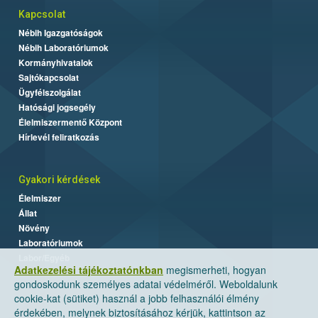
Kapcsolat
Nébih Igazgatóságok
Nébih Laboratóriumok
Kormányhivatalok
Sajtókapcsolat
Ügyfélszolgálat
Hatósági jogsegély
Élelmiszermentő Központ
Hírlevél feliratkozás
Gyakori kérdések
Élelmiszer
Állat
Növény
Laboratóriumok
Labor/Egyéb
Adatkezelési tájékoztatónkban
megismerheti, hogyan
gondoskodunk személyes adatai védelméről. Weboldalunk
cookie-kat (sütiket) használ a jobb felhasználói élmény
érdekében, melynek biztosításához kérjük, kattintson az