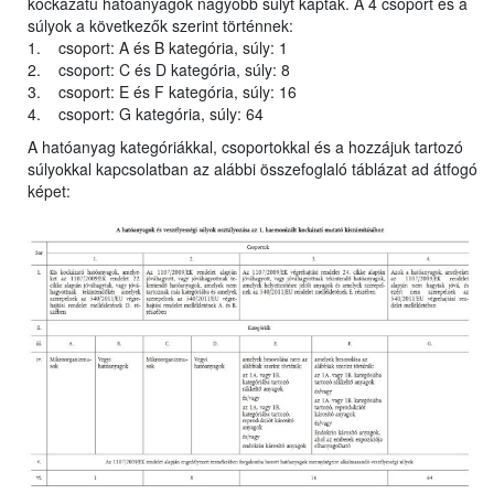
kockázatú hatóanyagok nagyobb súlyt kaptak. A 4 csoport és a
súlyok a következők szerint történnek:
1. csoport: A és B kategória, súly: 1
2. csoport: C és D kategória, súly: 8
3. csoport: E és F kategória, súly: 16
4. csoport: G kategória, súly: 64
A hatóanyag kategóriákkal, csoportokkal és a hozzájuk tartozó
súlyokkal kapcsolatban az alábbi összefoglaló táblázat ad átfogó
képet: