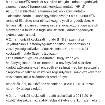
A 1107/2009/EK rendelet 53. cikke alapján kiadott engedélyek
számán alapuló harmonizált kockázati mutató (HRI 2)
Az Európai Bizottság a harmonizált kockázati mutatók
kialakítása során különös figyelmet szentelt a 1107/2009/EK
rendelet 53. cikke szerinti, szükséghelyzeti engedélyekre. A
felhasznált hatóanyag mennyiségére vonatkozó átfogó adatok
hiányában a mutató a tagállami szinten kiadott engedélyek
számát veszi alapul.
A 2. harmonizált kockázati mutató (HRI 2) számítása
ugyanazokon a hatóanyag-kategóriákon, csoportokon és
veszélyességi súlyokon alapszik, mint az 1. harmonizált
kockázati mutató (lásd 1. táblázat).
Ezt a mutatót úgy kell kiszámítani, hogy az egyes
hatóanyagcsoportok tekintetében a növényvédő szerekre
kiadott szükséghelyzeti engedélyek számát meg kell szorozni a
csoportra vonatkozó veszélyességi súlyokkal, majd ezt követően
összesíteni kell a számítások eredményeit.
Alapértékként, az előzőhöz hasonlóan, a 2011–2013 közötti
három év átlaga szolgál.
A 2. harmonizált kockázati mutató alakulását a 2011-2019
közötti időszakban az alábbi táblázat illetve grafikon szemlélteti: