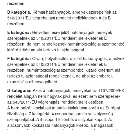
részében.
D kategória:
Kémiai hatóanyagok, amelyek szerepelnek az
540/2011/EU végrehajtási rendelet mellékletének A és B
részében.
E kategória:
Helyettesítésre jelölt hatóanyagok, amelyek
szerepelnek az 540/2011/EU rendelet mellékletének E
részében, de nem rendelkeznek humántoxikológiai szempontból
kizáró kritérium alá tartozó tulajdonsággal.
F kategória:
Olyan, helyettesítésre jelölt hatóanyagok, amelyek
szerepelnek az 540/2011/EU rendelet mellékletének E
részében, humántoxikológiai szempontból kizáró kritérium alá
tartozó tulajdonsággal rendelkeznek, de ahol az emberek
expozíciója elhanyagolható.
G kategória:
Azok a hatóanyagok, amelyeket az 1107/2009/EK
rendelet alapján nem hagytak jóvá, és ezért nem szerepelnek
az 540/2011/EU végrehajtási rendelet mellékletében.
A harmonizált kockázati mutatók kialakítása során az Európai
Bizottság a 7 kategóriát 4 csoportba sorolta veszélyesség
szempontjából. A 4 csoport különböző súlyokat kapott. Az
alacsonyabb kockázatú hatóanyagok kisebb, a magasabb