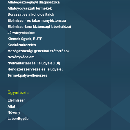
Állategészségügyi diagnosztika
Állatgyógyászati termékek
Borászat és alkoholos italok
Élelmiszer- és takarmánybiztonság
Élelmiszerlánc-biztonsági laborhálózat
Járványvédelem
Kiemelt ügyek, EUTR
Kockázatkezelés
Mezőgazdasági genetikai erőforrások
Növényvédelem
Nyilvántartási és Felügyeleti Díj
Rendszerszervezés és felügyelet
Termékpálya-ellenőrzés
Ügyintézés
Élelmiszer
Állat
Növény
Labor/Egyéb