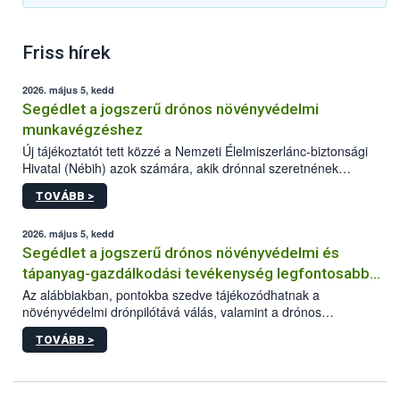
Friss hírek
2026. május 5, kedd
Segédlet a jogszerű drónos növényvédelmi
munkavégzéshez
Új tájékoztatót tett közzé a Nemzeti Élelmiszerlánc-biztonsági
Hivatal (Nébih) azok számára, akik drónnal szeretnének
növényvédelmi vagy tápanyag-gazdálkodási tevékenységet
TOVÁBB >
végezni Magyarországon. Az összefoglaló részletesen
szerepelnek a jogszerű működéshez szükséges személyi,
műszaki és hatósági feltételek.
2026. május 5, kedd
Segédlet a jogszerű drónos növényvédelmi és
tápanyag-gazdálkodási tevékenység legfontosabb
feltételeiről
Az alábbiakban, pontokba szedve tájékozódhatnak a
növényvédelmi drónpilótává válás, valamint a drónos
növényvédelmi és tápanyag-gazdálkodási tevékenység
TOVÁBB >
végzésének legfontosabb feltételeiről*.