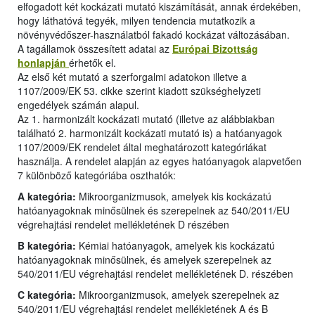
elfogadott két kockázati mutató kiszámítását, annak érdekében,
hogy láthatóvá tegyék, milyen tendencia mutatkozik a
növényvédőszer-használatból fakadó kockázat változásában.
A tagállamok összesített adatai az
Európai Bizottság
honlapján
érhetők el.
Az első két mutató a szerforgalmi adatokon illetve a
1107/2009/EK 53. cikke szerint kiadott szükséghelyzeti
engedélyek számán alapul.
Az 1. harmonizált kockázati mutató (illetve az alábbiakban
található 2. harmonizált kockázati mutató is) a hatóanyagok
1107/2009/EK rendelet által meghatározott kategóriákat
használja. A rendelet alapján az egyes hatóanyagok alapvetően
7 különböző kategóriába oszthatók:
A kategória:
Mikroorganizmusok, amelyek kis kockázatú
hatóanyagoknak minősülnek és szerepelnek az 540/2011/EU
végrehajtási rendelet mellékletének D részében
B kategória:
Kémiai hatóanyagok, amelyek kis kockázatú
hatóanyagoknak minősülnek, és amelyek szerepelnek az
540/2011/EU végrehajtási rendelet mellékletének D. részében
C kategória:
Mikroorganizmusok, amelyek szerepelnek az
540/2011/EU végrehajtási rendelet mellékletének A és B