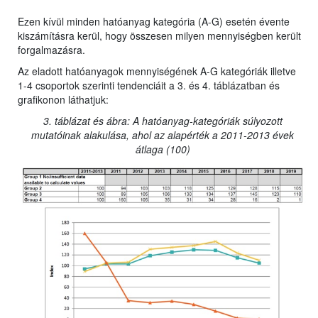
Ezen kívül minden hatóanyag kategória (A-G) esetén évente
kiszámításra kerül, hogy összesen milyen mennyiségben került
forgalmazásra.
Az eladott hatóanyagok mennyiségének A-G kategóriák illetve
1-4 csoportok szerinti tendenciáit a 3. és 4. táblázatban és
grafikonon láthatjuk:
3. táblázat és ábra: A hatóanyag-kategóriák súlyozott
mutatóinak alakulása, ahol az alapérték a 2011-2013 évek
átlaga (100)