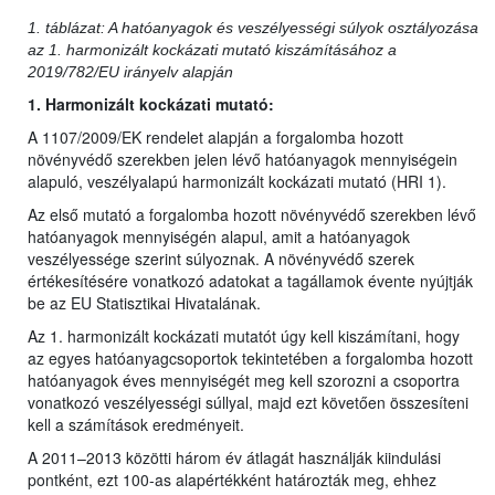
1. táblázat: A hatóanyagok és veszélyességi súlyok osztályozása
az 1. harmonizált kockázati mutató kiszámításához a
2019/782/EU irányelv alapján
1. Harmonizált kockázati mutató:
A 1107/2009/EK rendelet alapján a forgalomba hozott
növényvédő szerekben jelen lévő hatóanyagok mennyiségein
alapuló, veszélyalapú harmonizált kockázati mutató (HRI 1).
Az első mutató a forgalomba hozott növényvédő szerekben lévő
hatóanyagok mennyiségén alapul, amit a hatóanyagok
veszélyessége szerint súlyoznak. A növényvédő szerek
értékesítésére vonatkozó adatokat a tagállamok évente nyújtják
be az EU Statisztikai Hivatalának.
Az 1. harmonizált kockázati mutatót úgy kell kiszámítani, hogy
az egyes hatóanyagcsoportok tekintetében a forgalomba hozott
hatóanyagok éves mennyiségét meg kell szorozni a csoportra
vonatkozó veszélyességi súllyal, majd ezt követően összesíteni
kell a számítások eredményeit.
A 2011–2013 közötti három év átlagát használják kiindulási
pontként, ezt 100-as alapértékként határozták meg, ehhez