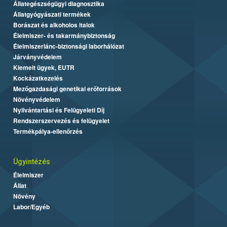
Állategészségügyi diagnosztika
Állatgyógyászati termékek
Borászat és alkoholos italok
Élelmiszer- és takarmánybiztonság
Élelmiszerlánc-biztonsági laborhálózat
Járványvédelem
Kiemelt ügyek, EUTR
Kockázatkezelés
Mezőgazdasági genetikai erőforrások
Növényvédelem
Nyilvántartási és Felügyeleti Díj
Rendszerszervezés és felügyelet
Termékpálya-ellenőrzés
Ügyintézés
Élelmiszer
Állat
Növény
Labor/Egyéb