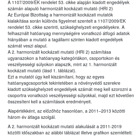
A 1107/2009/EK rendelet 53. cikke alapján kiadott engedélyek
számán alapuló harmonizált kockázati mutató (HRI 2)
Az Európai Bizottság a harmonizált kockázati mutatók
kialakítása során különös figyelmet szentelt a 1107/2009/EK
rendelet 53. cikke szerinti, szükséghelyzeti engedélyekre. A
felhasznált hatóanyag mennyiségére vonatkozó átfogó adatok
hiányában a mutató a tagállami szinten kiadott engedélyek
számát veszi alapul.
A 2. harmonizált kockázati mutató (HRI 2) számítása
ugyanazokon a hatóanyag-kategóriákon, csoportokon és
veszélyességi súlyokon alapszik, mint az 1. harmonizált
kockázati mutató (lásd 1. táblázat).
Ezt a mutatót úgy kell kiszámítani, hogy az egyes
hatóanyagcsoportok tekintetében a növényvédő szerekre
kiadott szükséghelyzeti engedélyek számát meg kell szorozni a
csoportra vonatkozó veszélyességi súlyokkal, majd ezt követően
összesíteni kell a számítások eredményeit.
Alapértékként, az előzőhöz hasonlóan, a 2011–2013 közötti
három év átlaga szolgál.
A 2. harmonizált kockázati mutató alakulását a 2011-2019
közötti időszakban az alábbi táblázat illetve grafikon szemlélteti: