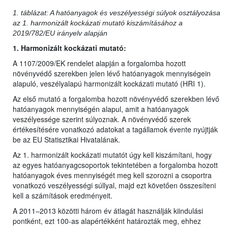
1. táblázat: A hatóanyagok és veszélyességi súlyok osztályozása
az 1. harmonizált kockázati mutató kiszámításához a
2019/782/EU irányelv alapján
1. Harmonizált kockázati mutató:
A 1107/2009/EK rendelet alapján a forgalomba hozott
növényvédő szerekben jelen lévő hatóanyagok mennyiségein
alapuló, veszélyalapú harmonizált kockázati mutató (HRI 1).
Az első mutató a forgalomba hozott növényvédő szerekben lévő
hatóanyagok mennyiségén alapul, amit a hatóanyagok
veszélyessége szerint súlyoznak. A növényvédő szerek
értékesítésére vonatkozó adatokat a tagállamok évente nyújtják
be az EU Statisztikai Hivatalának.
Az 1. harmonizált kockázati mutatót úgy kell kiszámítani, hogy
az egyes hatóanyagcsoportok tekintetében a forgalomba hozott
hatóanyagok éves mennyiségét meg kell szorozni a csoportra
vonatkozó veszélyességi súllyal, majd ezt követően összesíteni
kell a számítások eredményeit.
A 2011–2013 közötti három év átlagát használják kiindulási
pontként, ezt 100-as alapértékként határozták meg, ehhez