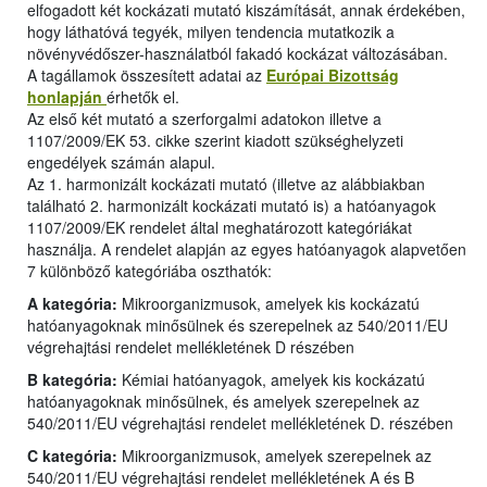
elfogadott két kockázati mutató kiszámítását, annak érdekében,
hogy láthatóvá tegyék, milyen tendencia mutatkozik a
növényvédőszer-használatból fakadó kockázat változásában.
A tagállamok összesített adatai az
Európai Bizottság
honlapján
érhetők el.
Az első két mutató a szerforgalmi adatokon illetve a
1107/2009/EK 53. cikke szerint kiadott szükséghelyzeti
engedélyek számán alapul.
Az 1. harmonizált kockázati mutató (illetve az alábbiakban
található 2. harmonizált kockázati mutató is) a hatóanyagok
1107/2009/EK rendelet által meghatározott kategóriákat
használja. A rendelet alapján az egyes hatóanyagok alapvetően
7 különböző kategóriába oszthatók:
A kategória:
Mikroorganizmusok, amelyek kis kockázatú
hatóanyagoknak minősülnek és szerepelnek az 540/2011/EU
végrehajtási rendelet mellékletének D részében
B kategória:
Kémiai hatóanyagok, amelyek kis kockázatú
hatóanyagoknak minősülnek, és amelyek szerepelnek az
540/2011/EU végrehajtási rendelet mellékletének D. részében
C kategória:
Mikroorganizmusok, amelyek szerepelnek az
540/2011/EU végrehajtási rendelet mellékletének A és B