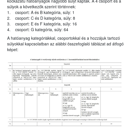
kockázatú hatóanyagok nagyobb súlyt kaptak. A 4 csoport és a
súlyok a következők szerint történnek:
1. csoport: A és B kategória, súly: 1
2. csoport: C és D kategória, súly: 8
3. csoport: E és F kategória, súly: 16
4. csoport: G kategória, súly: 64
A hatóanyag kategóriákkal, csoportokkal és a hozzájuk tartozó
súlyokkal kapcsolatban az alábbi összefoglaló táblázat ad átfogó
képet: