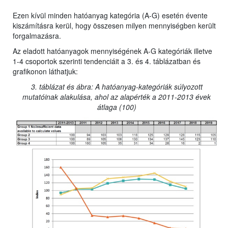
Ezen kívül minden hatóanyag kategória (A-G) esetén évente
kiszámításra kerül, hogy összesen milyen mennyiségben került
forgalmazásra.
Az eladott hatóanyagok mennyiségének A-G kategóriák illetve
1-4 csoportok szerinti tendenciáit a 3. és 4. táblázatban és
grafikonon láthatjuk:
3. táblázat és ábra: A hatóanyag-kategóriák súlyozott
mutatóinak alakulása, ahol az alapérték a 2011-2013 évek
átlaga (100)