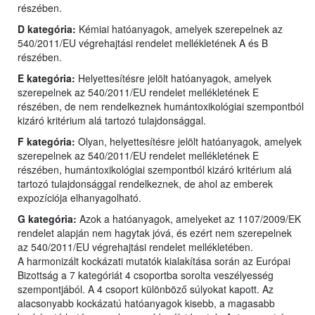
részében.
D kategória:
Kémiai hatóanyagok, amelyek szerepelnek az
540/2011/EU végrehajtási rendelet mellékletének A és B
részében.
E kategória:
Helyettesítésre jelölt hatóanyagok, amelyek
szerepelnek az 540/2011/EU rendelet mellékletének E
részében, de nem rendelkeznek humántoxikológiai szempontból
kizáró kritérium alá tartozó tulajdonsággal.
F kategória:
Olyan, helyettesítésre jelölt hatóanyagok, amelyek
szerepelnek az 540/2011/EU rendelet mellékletének E
részében, humántoxikológiai szempontból kizáró kritérium alá
tartozó tulajdonsággal rendelkeznek, de ahol az emberek
expozíciója elhanyagolható.
G kategória:
Azok a hatóanyagok, amelyeket az 1107/2009/EK
rendelet alapján nem hagytak jóvá, és ezért nem szerepelnek
az 540/2011/EU végrehajtási rendelet mellékletében.
A harmonizált kockázati mutatók kialakítása során az Európai
Bizottság a 7 kategóriát 4 csoportba sorolta veszélyesség
szempontjából. A 4 csoport különböző súlyokat kapott. Az
alacsonyabb kockázatú hatóanyagok kisebb, a magasabb