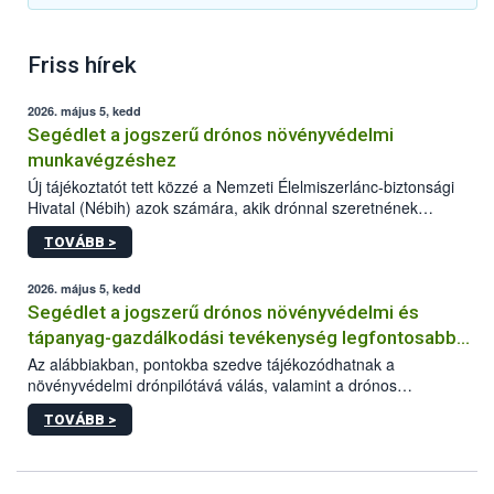
Friss hírek
2026. május 5, kedd
Segédlet a jogszerű drónos növényvédelmi
munkavégzéshez
Új tájékoztatót tett közzé a Nemzeti Élelmiszerlánc-biztonsági
Hivatal (Nébih) azok számára, akik drónnal szeretnének
növényvédelmi vagy tápanyag-gazdálkodási tevékenységet
TOVÁBB >
végezni Magyarországon. Az összefoglaló részletesen
szerepelnek a jogszerű működéshez szükséges személyi,
műszaki és hatósági feltételek.
2026. május 5, kedd
Segédlet a jogszerű drónos növényvédelmi és
tápanyag-gazdálkodási tevékenység legfontosabb
feltételeiről
Az alábbiakban, pontokba szedve tájékozódhatnak a
növényvédelmi drónpilótává válás, valamint a drónos
növényvédelmi és tápanyag-gazdálkodási tevékenység
TOVÁBB >
végzésének legfontosabb feltételeiről*.