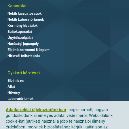
Kapcsolat
Nébih Igazgatóságok
Nébih Laboratóriumok
Kormányhivatalok
Sajtókapcsolat
Ügyfélszolgálat
Hatósági jogsegély
Élelmiszermentő Központ
Hírlevél feliratkozás
Gyakori kérdések
Élelmiszer
Állat
Növény
Laboratóriumok
Labor/Egyéb
Adatkezelési tájékoztatónkban
megismerheti, hogyan
gondoskodunk személyes adatai védelméről. Weboldalunk
cookie-kat (sütiket) használ a jobb felhasználói élmény
érdekében, melynek biztosításához kérjük, kattintson az