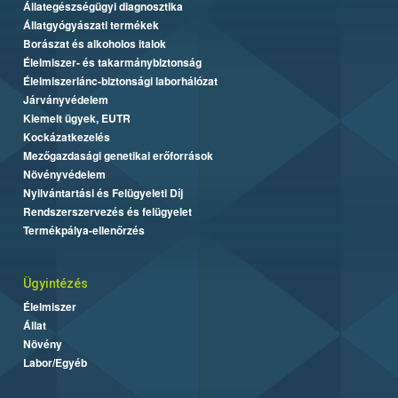
Állategészségügyi diagnosztika
Állatgyógyászati termékek
Borászat és alkoholos italok
Élelmiszer- és takarmánybiztonság
Élelmiszerlánc-biztonsági laborhálózat
Járványvédelem
Kiemelt ügyek, EUTR
Kockázatkezelés
Mezőgazdasági genetikai erőforrások
Növényvédelem
Nyilvántartási és Felügyeleti Díj
Rendszerszervezés és felügyelet
Termékpálya-ellenőrzés
Ügyintézés
Élelmiszer
Állat
Növény
Labor/Egyéb