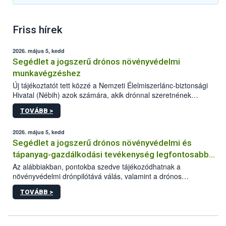
Friss hírek
2026. május 5, kedd
Segédlet a jogszerű drónos növényvédelmi
munkavégzéshez
Új tájékoztatót tett közzé a Nemzeti Élelmiszerlánc-biztonsági
Hivatal (Nébih) azok számára, akik drónnal szeretnének
növényvédelmi vagy tápanyag-gazdálkodási tevékenységet
TOVÁBB >
végezni Magyarországon. Az összefoglaló részletesen
szerepelnek a jogszerű működéshez szükséges személyi,
műszaki és hatósági feltételek.
2026. május 5, kedd
Segédlet a jogszerű drónos növényvédelmi és
tápanyag-gazdálkodási tevékenység legfontosabb
feltételeiről
Az alábbiakban, pontokba szedve tájékozódhatnak a
növényvédelmi drónpilótává válás, valamint a drónos
növényvédelmi és tápanyag-gazdálkodási tevékenység
TOVÁBB >
végzésének legfontosabb feltételeiről*.