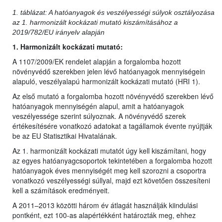
1. táblázat: A hatóanyagok és veszélyességi súlyok osztályozása
az 1. harmonizált kockázati mutató kiszámításához a
2019/782/EU irányelv alapján
1. Harmonizált kockázati mutató:
A 1107/2009/EK rendelet alapján a forgalomba hozott
növényvédő szerekben jelen lévő hatóanyagok mennyiségein
alapuló, veszélyalapú harmonizált kockázati mutató (HRI 1).
Az első mutató a forgalomba hozott növényvédő szerekben lévő
hatóanyagok mennyiségén alapul, amit a hatóanyagok
veszélyessége szerint súlyoznak. A növényvédő szerek
értékesítésére vonatkozó adatokat a tagállamok évente nyújtják
be az EU Statisztikai Hivatalának.
Az 1. harmonizált kockázati mutatót úgy kell kiszámítani, hogy
az egyes hatóanyagcsoportok tekintetében a forgalomba hozott
hatóanyagok éves mennyiségét meg kell szorozni a csoportra
vonatkozó veszélyességi súllyal, majd ezt követően összesíteni
kell a számítások eredményeit.
A 2011–2013 közötti három év átlagát használják kiindulási
pontként, ezt 100-as alapértékként határozták meg, ehhez