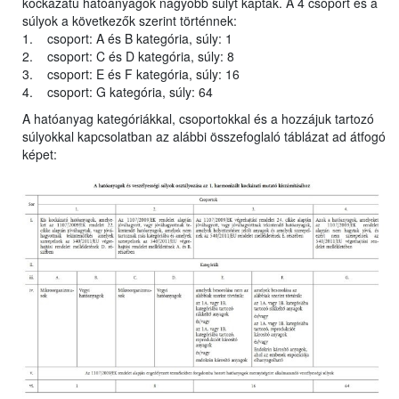
kockázatú hatóanyagok nagyobb súlyt kaptak. A 4 csoport és a
súlyok a következők szerint történnek:
1. csoport: A és B kategória, súly: 1
2. csoport: C és D kategória, súly: 8
3. csoport: E és F kategória, súly: 16
4. csoport: G kategória, súly: 64
A hatóanyag kategóriákkal, csoportokkal és a hozzájuk tartozó
súlyokkal kapcsolatban az alábbi összefoglaló táblázat ad átfogó
képet: