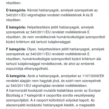
részében.
D kategória:
Kémiai hatóanyagok, amelyek szerepelnek az
540/2011/EU végrehajtási rendelet mellékletének A és B
részében.
E kategória:
Helyettesítésre jelölt hatóanyagok, amelyek
szerepelnek az 540/2011/EU rendelet mellékletének E
részében, de nem rendelkeznek humántoxikológiai szempontból
kizáró kritérium alá tartozó tulajdonsággal.
F kategória:
Olyan, helyettesítésre jelölt hatóanyagok, amelyek
szerepelnek az 540/2011/EU rendelet mellékletének E
részében, humántoxikológiai szempontból kizáró kritérium alá
tartozó tulajdonsággal rendelkeznek, de ahol az emberek
expozíciója elhanyagolható.
G kategória:
Azok a hatóanyagok, amelyeket az 1107/2009/EK
rendelet alapján nem hagytak jóvá, és ezért nem szerepelnek
az 540/2011/EU végrehajtási rendelet mellékletében.
A harmonizált kockázati mutatók kialakítása során az Európai
Bizottság a 7 kategóriát 4 csoportba sorolta veszélyesség
szempontjából. A 4 csoport különböző súlyokat kapott. Az
alacsonyabb kockázatú hatóanyagok kisebb, a magasabb