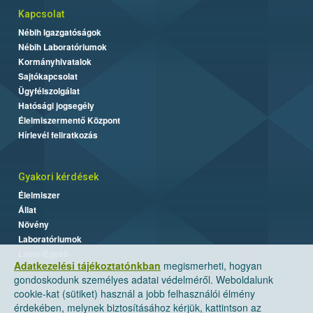
Kapcsolat
Nébih Igazgatóságok
Nébih Laboratóriumok
Kormányhivatalok
Sajtókapcsolat
Ügyfélszolgálat
Hatósági jogsegély
Élelmiszermentő Központ
Hírlevél feliratkozás
Gyakori kérdések
Élelmiszer
Állat
Növény
Laboratóriumok
Labor/Egyéb
Adatkezelési tájékoztatónkban
megismerheti, hogyan
gondoskodunk személyes adatai védelméről. Weboldalunk
cookie-kat (sütiket) használ a jobb felhasználói élmény
érdekében, melynek biztosításához kérjük, kattintson az