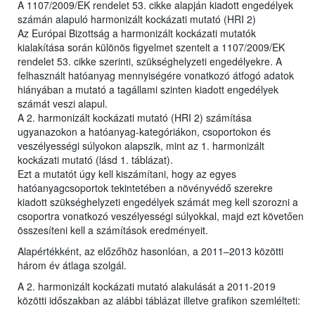
A 1107/2009/EK rendelet 53. cikke alapján kiadott engedélyek
számán alapuló harmonizált kockázati mutató (HRI 2)
Az Európai Bizottság a harmonizált kockázati mutatók
kialakítása során különös figyelmet szentelt a 1107/2009/EK
rendelet 53. cikke szerinti, szükséghelyzeti engedélyekre. A
felhasznált hatóanyag mennyiségére vonatkozó átfogó adatok
hiányában a mutató a tagállami szinten kiadott engedélyek
számát veszi alapul.
A 2. harmonizált kockázati mutató (HRI 2) számítása
ugyanazokon a hatóanyag-kategóriákon, csoportokon és
veszélyességi súlyokon alapszik, mint az 1. harmonizált
kockázati mutató (lásd 1. táblázat).
Ezt a mutatót úgy kell kiszámítani, hogy az egyes
hatóanyagcsoportok tekintetében a növényvédő szerekre
kiadott szükséghelyzeti engedélyek számát meg kell szorozni a
csoportra vonatkozó veszélyességi súlyokkal, majd ezt követően
összesíteni kell a számítások eredményeit.
Alapértékként, az előzőhöz hasonlóan, a 2011–2013 közötti
három év átlaga szolgál.
A 2. harmonizált kockázati mutató alakulását a 2011-2019
közötti időszakban az alábbi táblázat illetve grafikon szemlélteti: