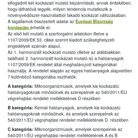
elfogadott két kockázati mutató kiszámítását, annak érdekében,
hogy láthatóvá tegyék, milyen tendencia mutatkozik a
növényvédőszer-használatból fakadó kockázat változásában.
A tagállamok összesített adatai az
Európai Bizottság
honlapján
érhetők el.
Az első két mutató a szerforgalmi adatokon illetve a
1107/2009/EK 53. cikke szerint kiadott szükséghelyzeti
engedélyek számán alapul.
Az 1. harmonizált kockázati mutató (illetve az alábbiakban
található 2. harmonizált kockázati mutató is) a hatóanyagok
1107/2009/EK rendelet által meghatározott kategóriákat
használja. A rendelet alapján az egyes hatóanyagok alapvetően
7 különböző kategóriába oszthatók:
A kategória:
Mikroorganizmusok, amelyek kis kockázatú
hatóanyagoknak minősülnek és szerepelnek az 540/2011/EU
végrehajtási rendelet mellékletének D részében
B kategória:
Kémiai hatóanyagok, amelyek kis kockázatú
hatóanyagoknak minősülnek, és amelyek szerepelnek az
540/2011/EU végrehajtási rendelet mellékletének D. részében
C kategória:
Mikroorganizmusok, amelyek szerepelnek az
540/2011/EU végrehajtási rendelet mellékletének A és B