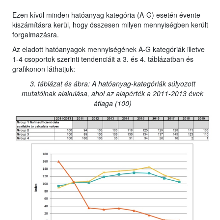
Ezen kívül minden hatóanyag kategória (A-G) esetén évente
kiszámításra kerül, hogy összesen milyen mennyiségben került
forgalmazásra.
Az eladott hatóanyagok mennyiségének A-G kategóriák illetve
1-4 csoportok szerinti tendenciáit a 3. és 4. táblázatban és
grafikonon láthatjuk:
3. táblázat és ábra: A hatóanyag-kategóriák súlyozott
mutatóinak alakulása, ahol az alapérték a 2011-2013 évek
átlaga (100)