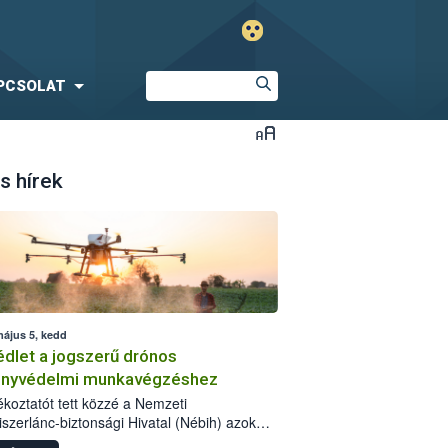
PCSOLAT
s hírek
május 5, kedd
dlet a jogszerű drónos
nyvédelmi munkavégzéshez
jékoztatót tett közzé a Nemzeti
iszerlánc-biztonsági Hivatal (Nébih) azok
ra, akik drónnal szeretnének