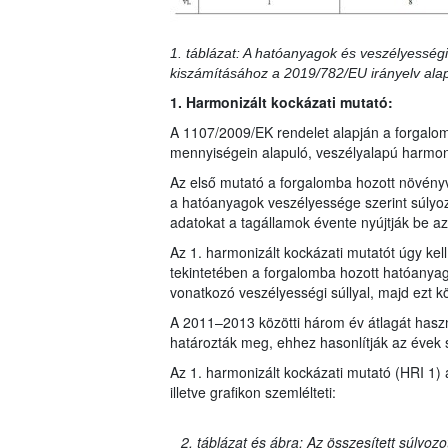
1. táblázat: A hatóanyagok és veszélyességi
kiszámításához a 2019/782/EU irányelv ala
1. Harmonizált kockázati mutató:
A 1107/2009/EK rendelet alapján a forgalo
mennyiségein alapuló, veszélyalapú harmoni
Az első mutató a forgalomba hozott növény
a hatóanyagok veszélyessége szerint súlyo
adatokat a tagállamok évente nyújtják be az 
Az 1. harmonizált kockázati mutatót úgy ke
tekintetében a forgalomba hozott hatóanya
vonatkozó veszélyességi súllyal, majd ezt k
A 2011–2013 közötti három év átlagát haszná
határozták meg, ehhez hasonlítják az évek 
Az 1. harmonizált kockázati mutató (HRI 1) 
illetve grafikon szemlélteti:
2. táblázat és ábra: Az összesített súlyoz