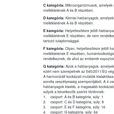
C kategória:
Mikroorganizmusok, amelyek s
mellékletének A és B részében.
D kategória:
Kémiai hatóanyagok, amelyek 
mellékletének A és B részében.
E kategória:
Helyettesítésre jelölt hatóan
mellékletének E részében, de nem rendelkez
tartozó tulajdonsággal.
F kategória:
Olyan, helyettesítésre jelölt
mellékletének E részében, humántoxikológiai
rendelkeznek, de ahol az emberek expozíci
G kategória:
Azok a hatóanyagok, amelyeke
ezért nem szerepelnek az 540/2011/EU végre
A harmonizált kockázati mutatók kialakítása
sorolta veszélyesség szempontjából. A 4 cs
hatóanyagok kisebb, a magasabb kockázatú 
súlyok a következők szerint történnek:
1. csoport: A és B kategória, súly: 1
2. csoport: C és D kategória, súly: 8
3. csoport: E és F kategória, súly: 16
4. csoport: G kategória, súly: 64