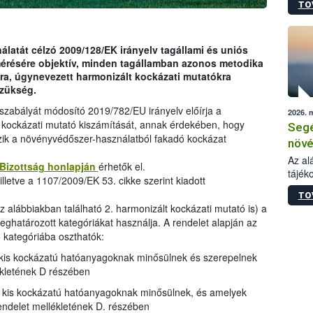
TO
növén
tevék
össze
működ
latát célzó 2009/128/EK irányelv tagállami és uniós
hatósá
mérésére objektív, minden tagállamban azonos metodika
ra, úgynevezett harmonizált kockázati mutatókra
szükség.
gszabályát módosító 2019/782/EU irányelv előírja a
2026. 
 kockázati mutató kiszámítását, annak érdekében, hogy
Segé
zik a növényvédőszer-használatból fakadó kockázat
növé
gazd
Az al
 Bizottság honlapján
érhetők el.
tájék
felté
lletve a 1107/2009/EK 53. cikke szerint kiadott
válás
TO
tápan
az alábbiakban található 2. harmonizált kockázati mutató is) a
legfon
ghatározott kategóriákat használja. A rendelet alapján az
kategóriába oszthatók:
kis kockázatú hatóanyagoknak minősülnek és szerepelnek
ékletének D részében
kis kockázatú hatóanyagoknak minősülnek, és amelyek
endelet mellékletének D. részében