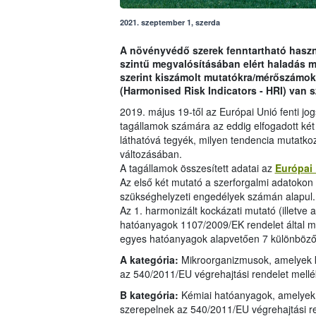
2021. szeptember 1, szerda
A növényvédő szerek fenntartható haszná
szintű megvalósításában elért haladás 
szerint kiszámolt mutatókra/mérőszámok
(Harmonised Risk Indicators - HRI) van 
2019. május 19-től az Európai Unió fenti jo
tagállamok számára az eddig elfogadott két
láthatóvá tegyék, milyen tendencia mutatko
változásában.
A tagállamok összesített adatai az
Európai
Az első két mutató a szerforgalmi adatokon i
szükséghelyzeti engedélyek számán alapul.
Az 1. harmonizált kockázati mutató (illetve 
hatóanyagok 1107/2009/EK rendelet által me
egyes hatóanyagok alapvetően 7 különböző 
A kategória:
Mikroorganizmusok, amelyek 
az 540/2011/EU végrehajtási rendelet mell
B kategória:
Kémiai hatóanyagok, amelyek 
szerepelnek az 540/2011/EU végrehajtási r