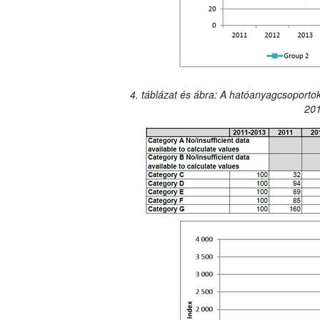
4. táblázat és ábra: A hatóanyagcsoportok
201