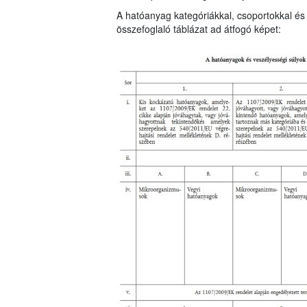
A hatóanyag kategóriákkal, csoportokkal és 
összefoglaló táblázat ad átfogó képet: