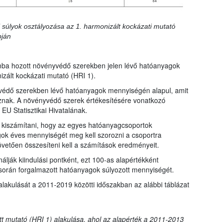
 súlyok osztályozása az 1. harmonizált kockázati mutató
pján
mba hozott növényvédő szerekben jelen lévő hatóanyagok
zált kockázati mutató (HRI 1).
védő szerekben lévő hatóanyagok mennyiségén alapul, amit
znak. A növényvédő szerek értékesítésére vonatkozó
EU Statisztikai Hivatalának.
ll kiszámítani, hogy az egyes hatóanyagcsoportok
gok éves mennyiségét meg kell szorozni a csoportra
övetően összesíteni kell a számítások eredményeit.
lják kiindulási pontként, ezt 100-as alapértékként
során forgalmazott hatóanyagok súlyozott mennyiségét.
alakulását a 2011-2019 közötti időszakban az alábbi táblázat
ott mutató (HRI 1) alakulása, ahol az alapérték a 2011-2013