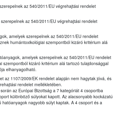
zerepelnek az 540/2011/EU végrehajtási rendelet
szerepelnek az 540/2011/EU végrehajtási rendelet
yagok, amelyek szerepelnek az 540/2011/EU rendelet
nek humántoxikológiai szempontból kizáró kritérium alá
 hatóanyagok, amelyek szerepelnek az 540/2011/EU rendelet
 szempontból kizáró kritérium alá tartozó tulajdonsággal
ója elhanyagolható.
t az 1107/2009/EK rendelet alapján nem hagytak jóvá, és
hajtási rendelet mellékletében.
 során az Európai Bizottság a 7 kategóriát 4 csoportba
oport különböző súlyokat kapott. Az alacsonyabb kockázatú
hatóanyagok nagyobb súlyt kaptak. A 4 csoport és a