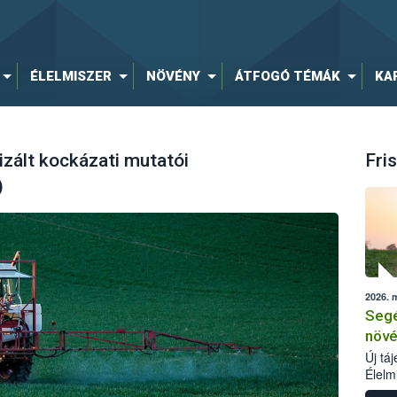
ÉLELMISZER
NÖVÉNY
ÁTFOGÓ TÉMÁK
KA
zált kockázati mutatói
Fris
)
2026. 
Segé
növé
Új tá
Élelm
számá