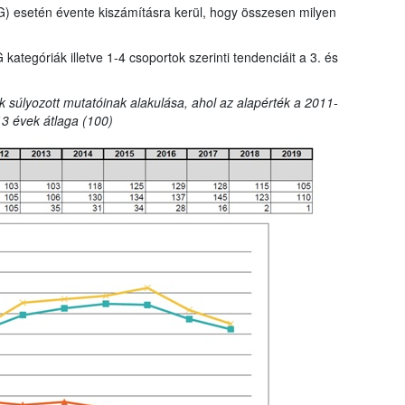
G) esetén évente kiszámításra kerül, hogy összesen milyen
tegóriák illetve 1-4 csoportok szerinti tendenciáit a 3. és
k súlyozott mutatóinak alakulása, ahol az alapérték a 2011-
3 évek átlaga (100)