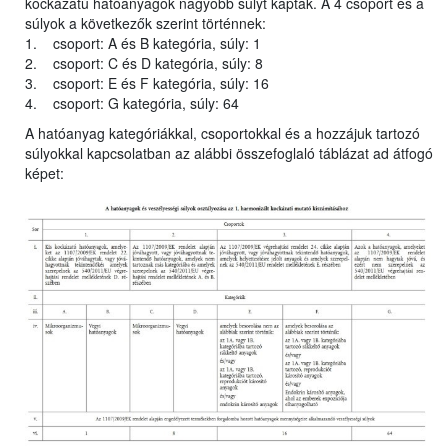
kockázatú hatóanyagok nagyobb súlyt kaptak. A 4 csoport és a
súlyok a következők szerint történnek:
1. csoport: A és B kategória, súly: 1
2. csoport: C és D kategória, súly: 8
3. csoport: E és F kategória, súly: 16
4. csoport: G kategória, súly: 64
A hatóanyag kategóriákkal, csoportokkal és a hozzájuk tartozó
súlyokkal kapcsolatban az alábbi összefoglaló táblázat ad átfogó
képet: