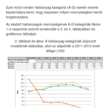
Ezen kívül minden hatóanyag kategória (A-G) esetén évente
kiszámításra kerül, hogy összesen milyen mennyiségben került
forgalmazásra.
Az eladott hatóanyagok mennyiségének A-G kategóriák illetve
1-4 csoportok szerinti tendenciáit a 3. és 4. táblázatban és
grafikonon láthatjuk:
3. táblázat és ábra: A hatóanyag-kategóriák súlyozott
mutatóinak alakulása, ahol az alapérték a 2011-2013 évek
átlaga (100)