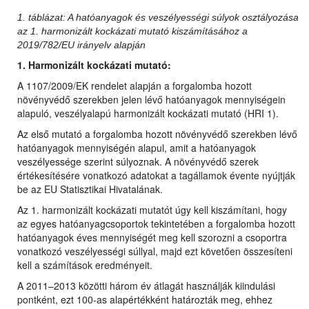
1. táblázat: A hatóanyagok és veszélyességi súlyok osztályozása
az 1. harmonizált kockázati mutató kiszámításához a
2019/782/EU irányelv alapján
1. Harmonizált kockázati mutató:
A 1107/2009/EK rendelet alapján a forgalomba hozott
növényvédő szerekben jelen lévő hatóanyagok mennyiségein
alapuló, veszélyalapú harmonizált kockázati mutató (HRI 1).
Az első mutató a forgalomba hozott növényvédő szerekben lévő
hatóanyagok mennyiségén alapul, amit a hatóanyagok
veszélyessége szerint súlyoznak. A növényvédő szerek
értékesítésére vonatkozó adatokat a tagállamok évente nyújtják
be az EU Statisztikai Hivatalának.
Az 1. harmonizált kockázati mutatót úgy kell kiszámítani, hogy
az egyes hatóanyagcsoportok tekintetében a forgalomba hozott
hatóanyagok éves mennyiségét meg kell szorozni a csoportra
vonatkozó veszélyességi súllyal, majd ezt követően összesíteni
kell a számítások eredményeit.
A 2011–2013 közötti három év átlagát használják kiindulási
pontként, ezt 100-as alapértékként határozták meg, ehhez