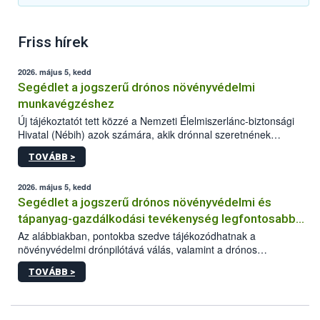
Friss hírek
2026. május 5, kedd
Segédlet a jogszerű drónos növényvédelmi
munkavégzéshez
Új tájékoztatót tett közzé a Nemzeti Élelmiszerlánc-biztonsági
Hivatal (Nébih) azok számára, akik drónnal szeretnének
növényvédelmi vagy tápanyag-gazdálkodási tevékenységet
TOVÁBB >
végezni Magyarországon. Az összefoglaló részletesen
szerepelnek a jogszerű működéshez szükséges személyi,
műszaki és hatósági feltételek.
2026. május 5, kedd
Segédlet a jogszerű drónos növényvédelmi és
tápanyag-gazdálkodási tevékenység legfontosabb
feltételeiről
Az alábbiakban, pontokba szedve tájékozódhatnak a
növényvédelmi drónpilótává válás, valamint a drónos
növényvédelmi és tápanyag-gazdálkodási tevékenység
TOVÁBB >
végzésének legfontosabb feltételeiről*.