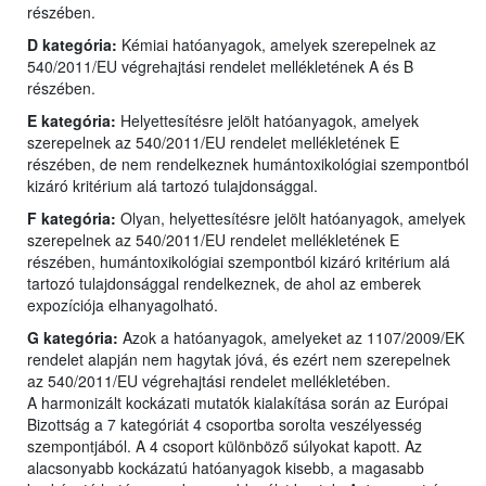
részében.
D kategória:
Kémiai hatóanyagok, amelyek szerepelnek az
540/2011/EU végrehajtási rendelet mellékletének A és B
részében.
E kategória:
Helyettesítésre jelölt hatóanyagok, amelyek
szerepelnek az 540/2011/EU rendelet mellékletének E
részében, de nem rendelkeznek humántoxikológiai szempontból
kizáró kritérium alá tartozó tulajdonsággal.
F kategória:
Olyan, helyettesítésre jelölt hatóanyagok, amelyek
szerepelnek az 540/2011/EU rendelet mellékletének E
részében, humántoxikológiai szempontból kizáró kritérium alá
tartozó tulajdonsággal rendelkeznek, de ahol az emberek
expozíciója elhanyagolható.
G kategória:
Azok a hatóanyagok, amelyeket az 1107/2009/EK
rendelet alapján nem hagytak jóvá, és ezért nem szerepelnek
az 540/2011/EU végrehajtási rendelet mellékletében.
A harmonizált kockázati mutatók kialakítása során az Európai
Bizottság a 7 kategóriát 4 csoportba sorolta veszélyesség
szempontjából. A 4 csoport különböző súlyokat kapott. Az
alacsonyabb kockázatú hatóanyagok kisebb, a magasabb