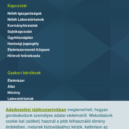
Kapcsolat
Nébih Igazgatóságok
Nébih Laboratóriumok
Kormányhivatalok
Sajtókapcsolat
Ügyfélszolgálat
Hatósági jogsegély
Élelmiszermentő Központ
Hírlevél feliratkozás
Gyakori kérdések
Élelmiszer
Állat
Növény
Laboratóriumok
Labor/Egyéb
Adatkezelési tájékoztatónkban
megismerheti, hogyan
gondoskodunk személyes adatai védelméről. Weboldalunk
cookie-kat (sütiket) használ a jobb felhasználói élmény
érdekében, melynek biztosításához kérjük, kattintson az