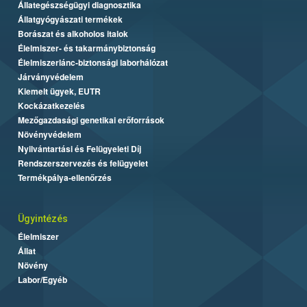
Állategészségügyi diagnosztika
Állatgyógyászati termékek
Borászat és alkoholos italok
Élelmiszer- és takarmánybiztonság
Élelmiszerlánc-biztonsági laborhálózat
Járványvédelem
Kiemelt ügyek, EUTR
Kockázatkezelés
Mezőgazdasági genetikai erőforrások
Növényvédelem
Nyilvántartási és Felügyeleti Díj
Rendszerszervezés és felügyelet
Termékpálya-ellenőrzés
Ügyintézés
Élelmiszer
Állat
Növény
Labor/Egyéb