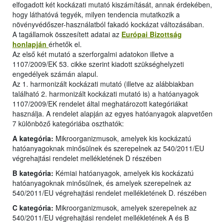
elfogadott két kockázati mutató kiszámítását, annak érdekében,
hogy láthatóvá tegyék, milyen tendencia mutatkozik a
növényvédőszer-használatból fakadó kockázat változásában.
A tagállamok összesített adatai az
Európai Bizottság
honlapján
érhetők el.
Az első két mutató a szerforgalmi adatokon illetve a
1107/2009/EK 53. cikke szerint kiadott szükséghelyzeti
engedélyek számán alapul.
Az 1. harmonizált kockázati mutató (illetve az alábbiakban
található 2. harmonizált kockázati mutató is) a hatóanyagok
1107/2009/EK rendelet által meghatározott kategóriákat
használja. A rendelet alapján az egyes hatóanyagok alapvetően
7 különböző kategóriába oszthatók:
A kategória:
Mikroorganizmusok, amelyek kis kockázatú
hatóanyagoknak minősülnek és szerepelnek az 540/2011/EU
végrehajtási rendelet mellékletének D részében
B kategória:
Kémiai hatóanyagok, amelyek kis kockázatú
hatóanyagoknak minősülnek, és amelyek szerepelnek az
540/2011/EU végrehajtási rendelet mellékletének D. részében
C kategória:
Mikroorganizmusok, amelyek szerepelnek az
540/2011/EU végrehajtási rendelet mellékletének A és B