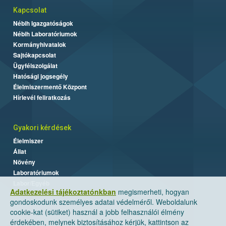
Kapcsolat
Nébih Igazgatóságok
Nébih Laboratóriumok
Kormányhivatalok
Sajtókapcsolat
Ügyfélszolgálat
Hatósági jogsegély
Élelmiszermentő Központ
Hírlevél feliratkozás
Gyakori kérdések
Élelmiszer
Állat
Növény
Laboratóriumok
Labor/Egyéb
Adatkezelési tájékoztatónkban
megismerheti, hogyan
gondoskodunk személyes adatai védelméről. Weboldalunk
cookie-kat (sütiket) használ a jobb felhasználói élmény
érdekében, melynek biztosításához kérjük, kattintson az