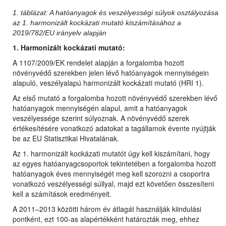
1. táblázat: A hatóanyagok és veszélyességi súlyok osztályozása
az 1. harmonizált kockázati mutató kiszámításához a
2019/782/EU irányelv alapján
1. Harmonizált kockázati mutató:
A 1107/2009/EK rendelet alapján a forgalomba hozott
növényvédő szerekben jelen lévő hatóanyagok mennyiségein
alapuló, veszélyalapú harmonizált kockázati mutató (HRI 1).
Az első mutató a forgalomba hozott növényvédő szerekben lévő
hatóanyagok mennyiségén alapul, amit a hatóanyagok
veszélyessége szerint súlyoznak. A növényvédő szerek
értékesítésére vonatkozó adatokat a tagállamok évente nyújtják
be az EU Statisztikai Hivatalának.
Az 1. harmonizált kockázati mutatót úgy kell kiszámítani, hogy
az egyes hatóanyagcsoportok tekintetében a forgalomba hozott
hatóanyagok éves mennyiségét meg kell szorozni a csoportra
vonatkozó veszélyességi súllyal, majd ezt követően összesíteni
kell a számítások eredményeit.
A 2011–2013 közötti három év átlagát használják kiindulási
pontként, ezt 100-as alapértékként határozták meg, ehhez