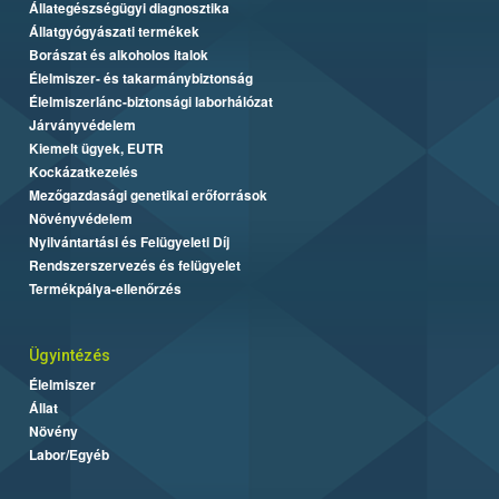
Állategészségügyi diagnosztika
Állatgyógyászati termékek
Borászat és alkoholos italok
Élelmiszer- és takarmánybiztonság
Élelmiszerlánc-biztonsági laborhálózat
Járványvédelem
Kiemelt ügyek, EUTR
Kockázatkezelés
Mezőgazdasági genetikai erőforrások
Növényvédelem
Nyilvántartási és Felügyeleti Díj
Rendszerszervezés és felügyelet
Termékpálya-ellenőrzés
Ügyintézés
Élelmiszer
Állat
Növény
Labor/Egyéb