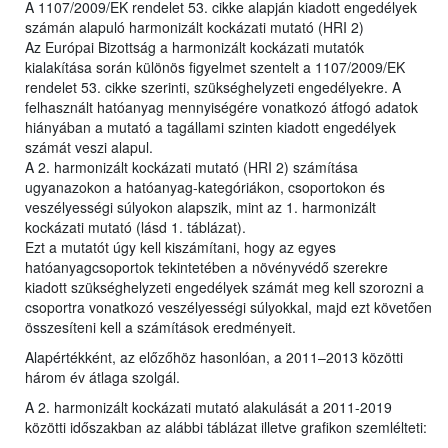
A 1107/2009/EK rendelet 53. cikke alapján kiadott engedélyek
számán alapuló harmonizált kockázati mutató (HRI 2)
Az Európai Bizottság a harmonizált kockázati mutatók
kialakítása során különös figyelmet szentelt a 1107/2009/EK
rendelet 53. cikke szerinti, szükséghelyzeti engedélyekre. A
felhasznált hatóanyag mennyiségére vonatkozó átfogó adatok
hiányában a mutató a tagállami szinten kiadott engedélyek
számát veszi alapul.
A 2. harmonizált kockázati mutató (HRI 2) számítása
ugyanazokon a hatóanyag-kategóriákon, csoportokon és
veszélyességi súlyokon alapszik, mint az 1. harmonizált
kockázati mutató (lásd 1. táblázat).
Ezt a mutatót úgy kell kiszámítani, hogy az egyes
hatóanyagcsoportok tekintetében a növényvédő szerekre
kiadott szükséghelyzeti engedélyek számát meg kell szorozni a
csoportra vonatkozó veszélyességi súlyokkal, majd ezt követően
összesíteni kell a számítások eredményeit.
Alapértékként, az előzőhöz hasonlóan, a 2011–2013 közötti
három év átlaga szolgál.
A 2. harmonizált kockázati mutató alakulását a 2011-2019
közötti időszakban az alábbi táblázat illetve grafikon szemlélteti: