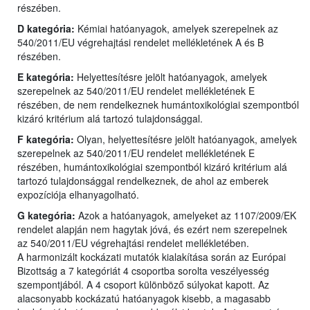
részében.
D kategória:
Kémiai hatóanyagok, amelyek szerepelnek az
540/2011/EU végrehajtási rendelet mellékletének A és B
részében.
E kategória:
Helyettesítésre jelölt hatóanyagok, amelyek
szerepelnek az 540/2011/EU rendelet mellékletének E
részében, de nem rendelkeznek humántoxikológiai szempontból
kizáró kritérium alá tartozó tulajdonsággal.
F kategória:
Olyan, helyettesítésre jelölt hatóanyagok, amelyek
szerepelnek az 540/2011/EU rendelet mellékletének E
részében, humántoxikológiai szempontból kizáró kritérium alá
tartozó tulajdonsággal rendelkeznek, de ahol az emberek
expozíciója elhanyagolható.
G kategória:
Azok a hatóanyagok, amelyeket az 1107/2009/EK
rendelet alapján nem hagytak jóvá, és ezért nem szerepelnek
az 540/2011/EU végrehajtási rendelet mellékletében.
A harmonizált kockázati mutatók kialakítása során az Európai
Bizottság a 7 kategóriát 4 csoportba sorolta veszélyesség
szempontjából. A 4 csoport különböző súlyokat kapott. Az
alacsonyabb kockázatú hatóanyagok kisebb, a magasabb