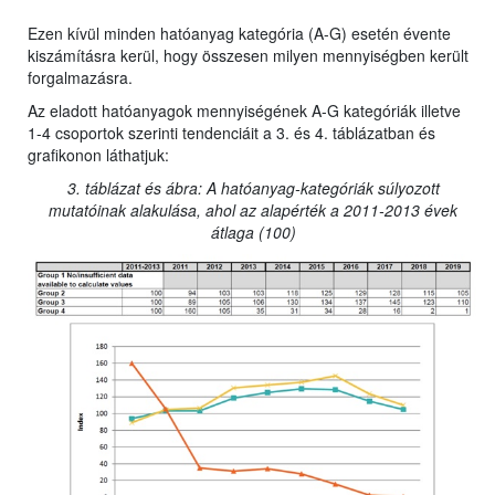
Ezen kívül minden hatóanyag kategória (A-G) esetén évente
kiszámításra kerül, hogy összesen milyen mennyiségben került
forgalmazásra.
Az eladott hatóanyagok mennyiségének A-G kategóriák illetve
1-4 csoportok szerinti tendenciáit a 3. és 4. táblázatban és
grafikonon láthatjuk:
3. táblázat és ábra: A hatóanyag-kategóriák súlyozott
mutatóinak alakulása, ahol az alapérték a 2011-2013 évek
átlaga (100)