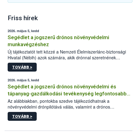
Friss hírek
2026. május 5, kedd
Segédlet a jogszerű drónos növényvédelmi
munkavégzéshez
Új tájékoztatót tett közzé a Nemzeti Élelmiszerlánc-biztonsági
Hivatal (Nébih) azok számára, akik drónnal szeretnének
növényvédelmi vagy tápanyag-gazdálkodási tevékenységet
TOVÁBB >
végezni Magyarországon. Az összefoglaló részletesen
szerepelnek a jogszerű működéshez szükséges személyi,
műszaki és hatósági feltételek.
2026. május 5, kedd
Segédlet a jogszerű drónos növényvédelmi és
tápanyag-gazdálkodási tevékenység legfontosabb
feltételeiről
Az alábbiakban, pontokba szedve tájékozódhatnak a
növényvédelmi drónpilótává válás, valamint a drónos
növényvédelmi és tápanyag-gazdálkodási tevékenység
TOVÁBB >
végzésének legfontosabb feltételeiről*.