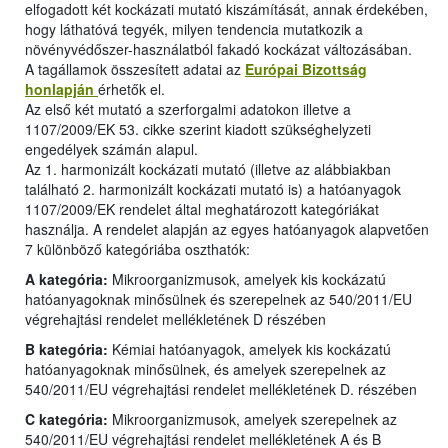
elfogadott két kockázati mutató kiszámítását, annak érdekében,
hogy láthatóvá tegyék, milyen tendencia mutatkozik a
növényvédőszer-használatból fakadó kockázat változásában.
A tagállamok összesített adatai az
Európai Bizottság
honlapján
érhetők el.
Az első két mutató a szerforgalmi adatokon illetve a
1107/2009/EK 53. cikke szerint kiadott szükséghelyzeti
engedélyek számán alapul.
Az 1. harmonizált kockázati mutató (illetve az alábbiakban
található 2. harmonizált kockázati mutató is) a hatóanyagok
1107/2009/EK rendelet által meghatározott kategóriákat
használja. A rendelet alapján az egyes hatóanyagok alapvetően
7 különböző kategóriába oszthatók:
A kategória:
Mikroorganizmusok, amelyek kis kockázatú
hatóanyagoknak minősülnek és szerepelnek az 540/2011/EU
végrehajtási rendelet mellékletének D részében
B kategória:
Kémiai hatóanyagok, amelyek kis kockázatú
hatóanyagoknak minősülnek, és amelyek szerepelnek az
540/2011/EU végrehajtási rendelet mellékletének D. részében
C kategória:
Mikroorganizmusok, amelyek szerepelnek az
540/2011/EU végrehajtási rendelet mellékletének A és B