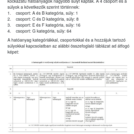
kockázatú hatóanyagok nagyobb súlyt kaptak. A 4 csoport és a
súlyok a következők szerint történnek:
1. csoport: A és B kategória, súly: 1
2. csoport: C és D kategória, súly: 8
3. csoport: E és F kategória, súly: 16
4. csoport: G kategória, súly: 64
A hatóanyag kategóriákkal, csoportokkal és a hozzájuk tartozó
súlyokkal kapcsolatban az alábbi összefoglaló táblázat ad átfogó
képet: