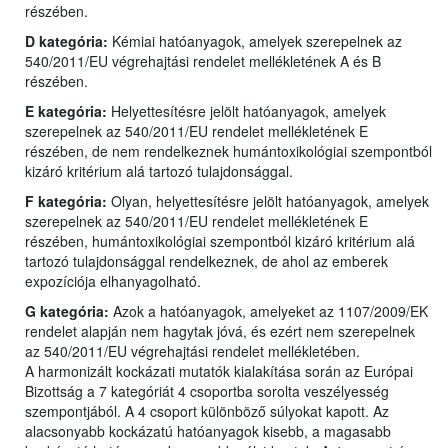
részében.
D kategória:
Kémiai hatóanyagok, amelyek szerepelnek az
540/2011/EU végrehajtási rendelet mellékletének A és B
részében.
E kategória:
Helyettesítésre jelölt hatóanyagok, amelyek
szerepelnek az 540/2011/EU rendelet mellékletének E
részében, de nem rendelkeznek humántoxikológiai szempontból
kizáró kritérium alá tartozó tulajdonsággal.
F kategória:
Olyan, helyettesítésre jelölt hatóanyagok, amelyek
szerepelnek az 540/2011/EU rendelet mellékletének E
részében, humántoxikológiai szempontból kizáró kritérium alá
tartozó tulajdonsággal rendelkeznek, de ahol az emberek
expozíciója elhanyagolható.
G kategória:
Azok a hatóanyagok, amelyeket az 1107/2009/EK
rendelet alapján nem hagytak jóvá, és ezért nem szerepelnek
az 540/2011/EU végrehajtási rendelet mellékletében.
A harmonizált kockázati mutatók kialakítása során az Európai
Bizottság a 7 kategóriát 4 csoportba sorolta veszélyesség
szempontjából. A 4 csoport különböző súlyokat kapott. Az
alacsonyabb kockázatú hatóanyagok kisebb, a magasabb