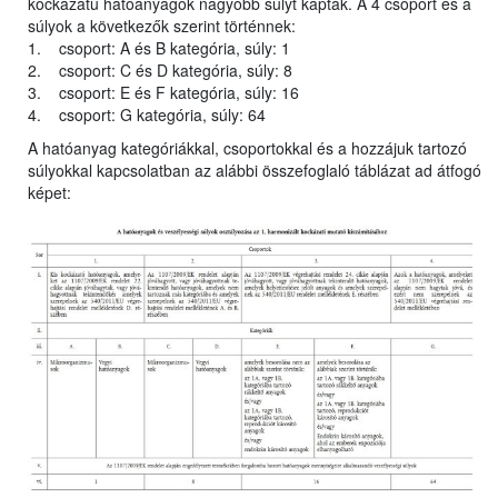
kockázatú hatóanyagok nagyobb súlyt kaptak. A 4 csoport és a
súlyok a következők szerint történnek:
1. csoport: A és B kategória, súly: 1
2. csoport: C és D kategória, súly: 8
3. csoport: E és F kategória, súly: 16
4. csoport: G kategória, súly: 64
A hatóanyag kategóriákkal, csoportokkal és a hozzájuk tartozó
súlyokkal kapcsolatban az alábbi összefoglaló táblázat ad átfogó
képet: