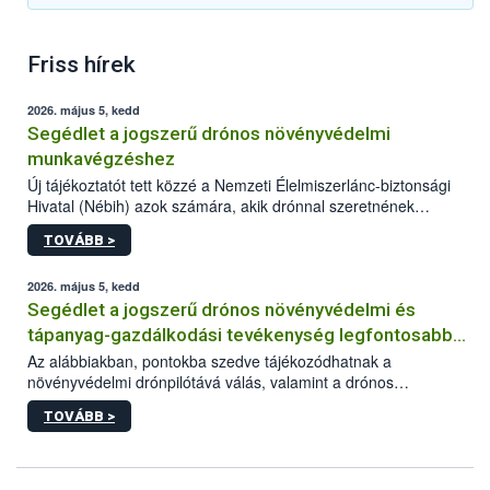
Friss hírek
2026. május 5, kedd
Segédlet a jogszerű drónos növényvédelmi
munkavégzéshez
Új tájékoztatót tett közzé a Nemzeti Élelmiszerlánc-biztonsági
Hivatal (Nébih) azok számára, akik drónnal szeretnének
növényvédelmi vagy tápanyag-gazdálkodási tevékenységet
TOVÁBB >
végezni Magyarországon. Az összefoglaló részletesen
szerepelnek a jogszerű működéshez szükséges személyi,
műszaki és hatósági feltételek.
2026. május 5, kedd
Segédlet a jogszerű drónos növényvédelmi és
tápanyag-gazdálkodási tevékenység legfontosabb
feltételeiről
Az alábbiakban, pontokba szedve tájékozódhatnak a
növényvédelmi drónpilótává válás, valamint a drónos
növényvédelmi és tápanyag-gazdálkodási tevékenység
TOVÁBB >
végzésének legfontosabb feltételeiről*.