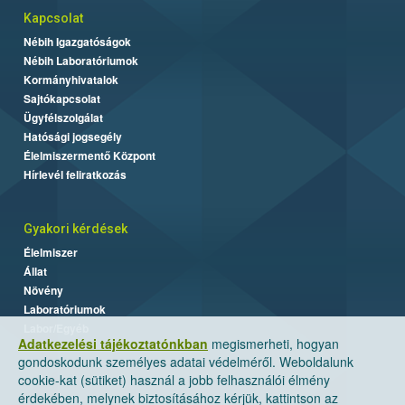
Kapcsolat
Nébih Igazgatóságok
Nébih Laboratóriumok
Kormányhivatalok
Sajtókapcsolat
Ügyfélszolgálat
Hatósági jogsegély
Élelmiszermentő Központ
Hírlevél feliratkozás
Gyakori kérdések
Élelmiszer
Állat
Növény
Laboratóriumok
Labor/Egyéb
Adatkezelési tájékoztatónkban
megismerheti, hogyan
gondoskodunk személyes adatai védelméről. Weboldalunk
cookie-kat (sütiket) használ a jobb felhasználói élmény
érdekében, melynek biztosításához kérjük, kattintson az