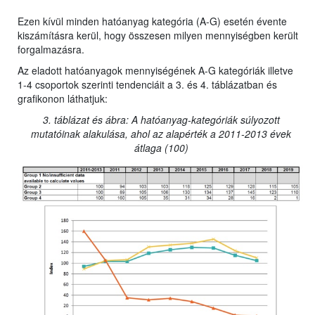
Ezen kívül minden hatóanyag kategória (A-G) esetén évente
kiszámításra kerül, hogy összesen milyen mennyiségben került
forgalmazásra.
Az eladott hatóanyagok mennyiségének A-G kategóriák illetve
1-4 csoportok szerinti tendenciáit a 3. és 4. táblázatban és
grafikonon láthatjuk:
3. táblázat és ábra: A hatóanyag-kategóriák súlyozott
mutatóinak alakulása, ahol az alapérték a 2011-2013 évek
átlaga (100)