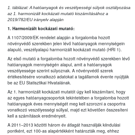
1. táblázat: A hatóanyagok és veszélyességi súlyok osztályozása
az 1. harmonizált kockázati mutató kiszámításához a
2019/782/EU irányelv alapján
1. Harmonizált kockázati mutató:
A 1107/2009/EK rendelet alapján a forgalomba hozott
növényvédő szerekben jelen lévő hatóanyagok mennyiségein
alapuló, veszélyalapú harmonizált kockázati mutató (HRI 1).
Az első mutató a forgalomba hozott növényvédő szerekben lévő
hatóanyagok mennyiségén alapul, amit a hatóanyagok
veszélyessége szerint súlyoznak. A növényvédő szerek
értékesítésére vonatkozó adatokat a tagállamok évente nyújtják
be az EU Statisztikai Hivatalának.
Az 1. harmonizált kockázati mutatót úgy kell kiszámítani, hogy
az egyes hatóanyagcsoportok tekintetében a forgalomba hozott
hatóanyagok éves mennyiségét meg kell szorozni a csoportra
vonatkozó veszélyességi súllyal, majd ezt követően összesíteni
kell a számítások eredményeit.
A 2011–2013 közötti három év átlagát használják kiindulási
pontként, ezt 100-as alapértékként határozták meg, ehhez