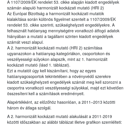
A 1107/2009/EK rendelet 53. cikke alapján kiadott engedélyek
számán alapuló harmonizált kockázati mutató (HRI 2)
Az Európai Bizottság a harmonizált kockázati mutatók
kialakítása során különös figyelmet szentelt a 1107/2009/EK
rendelet 53. cikke szerinti, szükséghelyzeti engedélyekre. A
felhasznált hatóanyag mennyiségére vonatkozó átfogó adatok
hiányában a mutató a tagállami szinten kiadott engedélyek
számát veszi alapul.
A 2. harmonizált kockázati mutató (HRI 2) számítása
ugyanazokon a hatóanyag-kategóriákon, csoportokon és
veszélyességi súlyokon alapszik, mint az 1. harmonizált
kockázati mutató (lásd 1. táblázat).
Ezt a mutatót úgy kell kiszámítani, hogy az egyes
hatóanyagcsoportok tekintetében a növényvédő szerekre
kiadott szükséghelyzeti engedélyek számát meg kell szorozni a
csoportra vonatkozó veszélyességi súlyokkal, majd ezt követően
összesíteni kell a számítások eredményeit.
Alapértékként, az előzőhöz hasonlóan, a 2011–2013 közötti
három év átlaga szolgál.
A 2. harmonizált kockázati mutató alakulását a 2011-2019
közötti időszakban az alábbi táblázat illetve grafikon szemlélteti: