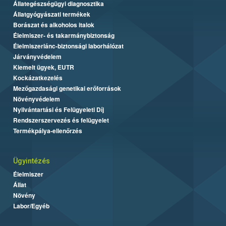
Állategészségügyi diagnosztika
Állatgyógyászati termékek
Borászat és alkoholos italok
Élelmiszer- és takarmánybiztonság
Élelmiszerlánc-biztonsági laborhálózat
Járványvédelem
Kiemelt ügyek, EUTR
Kockázatkezelés
Mezőgazdasági genetikai erőforrások
Növényvédelem
Nyilvántartási és Felügyeleti Díj
Rendszerszervezés és felügyelet
Termékpálya-ellenőrzés
Ügyintézés
Élelmiszer
Állat
Növény
Labor/Egyéb