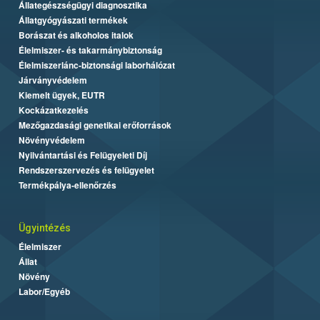
Állategészségügyi diagnosztika
Állatgyógyászati termékek
Borászat és alkoholos italok
Élelmiszer- és takarmánybiztonság
Élelmiszerlánc-biztonsági laborhálózat
Járványvédelem
Kiemelt ügyek, EUTR
Kockázatkezelés
Mezőgazdasági genetikai erőforrások
Növényvédelem
Nyilvántartási és Felügyeleti Díj
Rendszerszervezés és felügyelet
Termékpálya-ellenőrzés
Ügyintézés
Élelmiszer
Állat
Növény
Labor/Egyéb