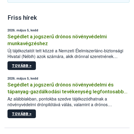
Friss hírek
2026. május 5, kedd
Segédlet a jogszerű drónos növényvédelmi
munkavégzéshez
Új tájékoztatót tett közzé a Nemzeti Élelmiszerlánc-biztonsági
Hivatal (Nébih) azok számára, akik drónnal szeretnének
növényvédelmi vagy tápanyag-gazdálkodási tevékenységet
TOVÁBB >
végezni Magyarországon. Az összefoglaló részletesen
szerepelnek a jogszerű működéshez szükséges személyi,
műszaki és hatósági feltételek.
2026. május 5, kedd
Segédlet a jogszerű drónos növényvédelmi és
tápanyag-gazdálkodási tevékenység legfontosabb
feltételeiről
Az alábbiakban, pontokba szedve tájékozódhatnak a
növényvédelmi drónpilótává válás, valamint a drónos
növényvédelmi és tápanyag-gazdálkodási tevékenység
TOVÁBB >
végzésének legfontosabb feltételeiről*.