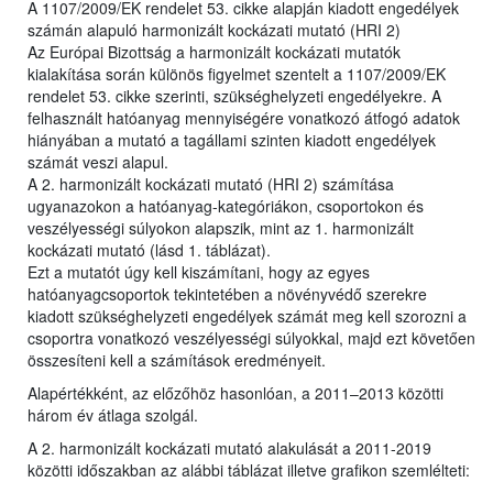
A 1107/2009/EK rendelet 53. cikke alapján kiadott engedélyek
számán alapuló harmonizált kockázati mutató (HRI 2)
Az Európai Bizottság a harmonizált kockázati mutatók
kialakítása során különös figyelmet szentelt a 1107/2009/EK
rendelet 53. cikke szerinti, szükséghelyzeti engedélyekre. A
felhasznált hatóanyag mennyiségére vonatkozó átfogó adatok
hiányában a mutató a tagállami szinten kiadott engedélyek
számát veszi alapul.
A 2. harmonizált kockázati mutató (HRI 2) számítása
ugyanazokon a hatóanyag-kategóriákon, csoportokon és
veszélyességi súlyokon alapszik, mint az 1. harmonizált
kockázati mutató (lásd 1. táblázat).
Ezt a mutatót úgy kell kiszámítani, hogy az egyes
hatóanyagcsoportok tekintetében a növényvédő szerekre
kiadott szükséghelyzeti engedélyek számát meg kell szorozni a
csoportra vonatkozó veszélyességi súlyokkal, majd ezt követően
összesíteni kell a számítások eredményeit.
Alapértékként, az előzőhöz hasonlóan, a 2011–2013 közötti
három év átlaga szolgál.
A 2. harmonizált kockázati mutató alakulását a 2011-2019
közötti időszakban az alábbi táblázat illetve grafikon szemlélteti: