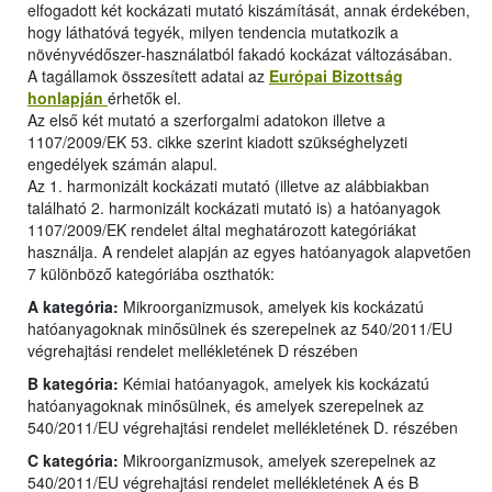
elfogadott két kockázati mutató kiszámítását, annak érdekében,
hogy láthatóvá tegyék, milyen tendencia mutatkozik a
növényvédőszer-használatból fakadó kockázat változásában.
A tagállamok összesített adatai az
Európai Bizottság
honlapján
érhetők el.
Az első két mutató a szerforgalmi adatokon illetve a
1107/2009/EK 53. cikke szerint kiadott szükséghelyzeti
engedélyek számán alapul.
Az 1. harmonizált kockázati mutató (illetve az alábbiakban
található 2. harmonizált kockázati mutató is) a hatóanyagok
1107/2009/EK rendelet által meghatározott kategóriákat
használja. A rendelet alapján az egyes hatóanyagok alapvetően
7 különböző kategóriába oszthatók:
A kategória:
Mikroorganizmusok, amelyek kis kockázatú
hatóanyagoknak minősülnek és szerepelnek az 540/2011/EU
végrehajtási rendelet mellékletének D részében
B kategória:
Kémiai hatóanyagok, amelyek kis kockázatú
hatóanyagoknak minősülnek, és amelyek szerepelnek az
540/2011/EU végrehajtási rendelet mellékletének D. részében
C kategória:
Mikroorganizmusok, amelyek szerepelnek az
540/2011/EU végrehajtási rendelet mellékletének A és B