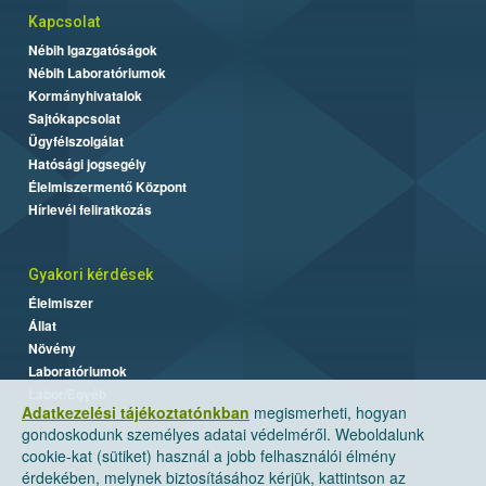
Kapcsolat
Nébih Igazgatóságok
Nébih Laboratóriumok
Kormányhivatalok
Sajtókapcsolat
Ügyfélszolgálat
Hatósági jogsegély
Élelmiszermentő Központ
Hírlevél feliratkozás
Gyakori kérdések
Élelmiszer
Állat
Növény
Laboratóriumok
Labor/Egyéb
Adatkezelési tájékoztatónkban
megismerheti, hogyan
gondoskodunk személyes adatai védelméről. Weboldalunk
cookie-kat (sütiket) használ a jobb felhasználói élmény
érdekében, melynek biztosításához kérjük, kattintson az