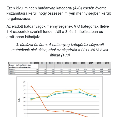
Ezen kívül minden hatóanyag kategória (A-G) esetén évente
kiszámításra kerül, hogy összesen milyen mennyiségben került
forgalmazásra.
Az eladott hatóanyagok mennyiségének A-G kategóriák illetve
1-4 csoportok szerinti tendenciáit a 3. és 4. táblázatban és
grafikonon láthatjuk:
3. táblázat és ábra: A hatóanyag-kategóriák súlyozott
mutatóinak alakulása, ahol az alapérték a 2011-2013 évek
átlaga (100)