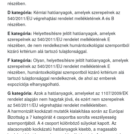
részében.
D kategória:
Kémiai hatóanyagok, amelyek szerepelnek az
540/2011/EU végrehajtási rendelet mellékletének A és B
részében.
E kategória:
Helyettesítésre jelölt hatóanyagok, amelyek
szerepelnek az 540/2011/EU rendelet mellékletének E
részében, de nem rendelkeznek humántoxikológiai szempontból
kizáró kritérium alá tartozó tulajdonsággal.
F kategória:
Olyan, helyettesítésre jelölt hatóanyagok, amelyek
szerepelnek az 540/2011/EU rendelet mellékletének E
részében, humántoxikológiai szempontból kizáró kritérium alá
tartozó tulajdonsággal rendelkeznek, de ahol az emberek
expozíciója elhanyagolható.
G kategória:
Azok a hatóanyagok, amelyeket az 1107/2009/EK
rendelet alapján nem hagytak jóvá, és ezért nem szerepelnek
az 540/2011/EU végrehajtási rendelet mellékletében.
A harmonizált kockázati mutatók kialakítása során az Európai
Bizottság a 7 kategóriát 4 csoportba sorolta veszélyesség
szempontjából. A 4 csoport különböző súlyokat kapott. Az
alacsonyabb kockázatú hatóanyagok kisebb, a magasabb