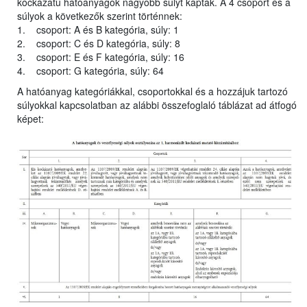
kockázatú hatóanyagok nagyobb súlyt kaptak. A 4 csoport és a
súlyok a következők szerint történnek:
1. csoport: A és B kategória, súly: 1
2. csoport: C és D kategória, súly: 8
3. csoport: E és F kategória, súly: 16
4. csoport: G kategória, súly: 64
A hatóanyag kategóriákkal, csoportokkal és a hozzájuk tartozó
súlyokkal kapcsolatban az alábbi összefoglaló táblázat ad átfogó
képet: