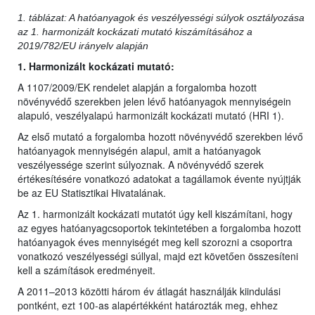
1. táblázat: A hatóanyagok és veszélyességi súlyok osztályozása
az 1. harmonizált kockázati mutató kiszámításához a
2019/782/EU irányelv alapján
1. Harmonizált kockázati mutató:
A 1107/2009/EK rendelet alapján a forgalomba hozott
növényvédő szerekben jelen lévő hatóanyagok mennyiségein
alapuló, veszélyalapú harmonizált kockázati mutató (HRI 1).
Az első mutató a forgalomba hozott növényvédő szerekben lévő
hatóanyagok mennyiségén alapul, amit a hatóanyagok
veszélyessége szerint súlyoznak. A növényvédő szerek
értékesítésére vonatkozó adatokat a tagállamok évente nyújtják
be az EU Statisztikai Hivatalának.
Az 1. harmonizált kockázati mutatót úgy kell kiszámítani, hogy
az egyes hatóanyagcsoportok tekintetében a forgalomba hozott
hatóanyagok éves mennyiségét meg kell szorozni a csoportra
vonatkozó veszélyességi súllyal, majd ezt követően összesíteni
kell a számítások eredményeit.
A 2011–2013 közötti három év átlagát használják kiindulási
pontként, ezt 100-as alapértékként határozták meg, ehhez