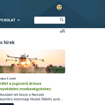
PCSOLAT
s hírek
május 5, kedd
dlet a jogszerű drónos
nyvédelmi munkavégzéshez
jékoztatót tett közzé a Nemzeti
iszerlánc-biztonsági Hivatal (Nébih) azok
ra, akik drónnal szeretnének