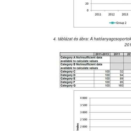
4. táblázat és ábra: A hatóanyagcsoportok
201