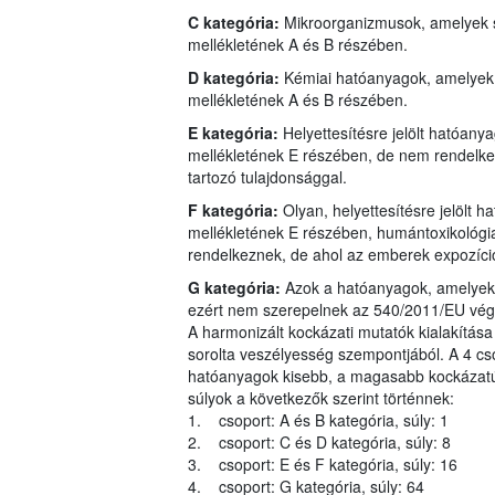
C kategória:
Mikroorganizmusok, amelyek s
mellékletének A és B részében.
D kategória:
Kémiai hatóanyagok, amelyek 
mellékletének A és B részében.
E kategória:
Helyettesítésre jelölt hatóan
mellékletének E részében, de nem rendelkez
tartozó tulajdonsággal.
F kategória:
Olyan, helyettesítésre jelölt
mellékletének E részében, humántoxikológiai
rendelkeznek, de ahol az emberek expozíci
G kategória:
Azok a hatóanyagok, amelyeke
ezért nem szerepelnek az 540/2011/EU végre
A harmonizált kockázati mutatók kialakítása
sorolta veszélyesség szempontjából. A 4 cs
hatóanyagok kisebb, a magasabb kockázatú 
súlyok a következők szerint történnek:
1. csoport: A és B kategória, súly: 1
2. csoport: C és D kategória, súly: 8
3. csoport: E és F kategória, súly: 16
4. csoport: G kategória, súly: 64