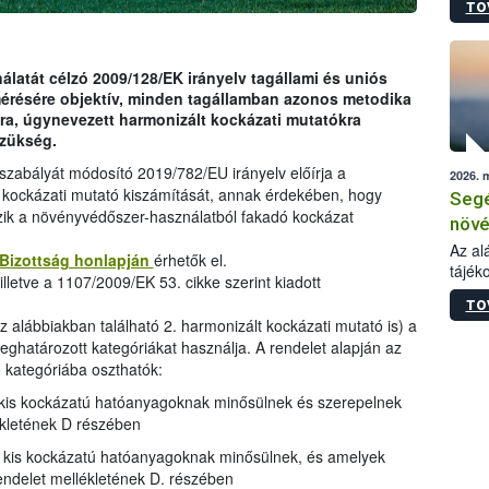
TO
növén
tevék
össze
működ
latát célzó 2009/128/EK irányelv tagállami és uniós
hatósá
mérésére objektív, minden tagállamban azonos metodika
ra, úgynevezett harmonizált kockázati mutatókra
szükség.
gszabályát módosító 2019/782/EU irányelv előírja a
2026. 
 kockázati mutató kiszámítását, annak érdekében, hogy
Segé
zik a növényvédőszer-használatból fakadó kockázat
növé
gazd
Az al
 Bizottság honlapján
érhetők el.
tájék
felté
lletve a 1107/2009/EK 53. cikke szerint kiadott
válás
TO
tápan
az alábbiakban található 2. harmonizált kockázati mutató is) a
legfon
ghatározott kategóriákat használja. A rendelet alapján az
kategóriába oszthatók:
kis kockázatú hatóanyagoknak minősülnek és szerepelnek
ékletének D részében
kis kockázatú hatóanyagoknak minősülnek, és amelyek
endelet mellékletének D. részében