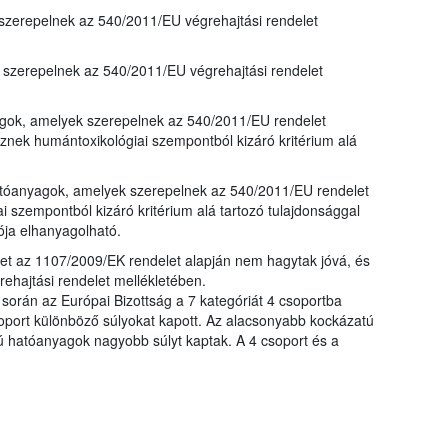
zerepelnek az 540/2011/EU végrehajtási rendelet
szerepelnek az 540/2011/EU végrehajtási rendelet
yagok, amelyek szerepelnek az 540/2011/EU rendelet
nek humántoxikológiai szempontból kizáró kritérium alá
 hatóanyagok, amelyek szerepelnek az 540/2011/EU rendelet
 szempontból kizáró kritérium alá tartozó tulajdonsággal
ója elhanyagolható.
t az 1107/2009/EK rendelet alapján nem hagytak jóvá, és
hajtási rendelet mellékletében.
 során az Európai Bizottság a 7 kategóriát 4 csoportba
oport különböző súlyokat kapott. Az alacsonyabb kockázatú
hatóanyagok nagyobb súlyt kaptak. A 4 csoport és a