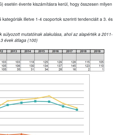
G) esetén évente kiszámításra kerül, hogy összesen milyen
tegóriák illetve 1-4 csoportok szerinti tendenciáit a 3. és
k súlyozott mutatóinak alakulása, ahol az alapérték a 2011-
3 évek átlaga (100)