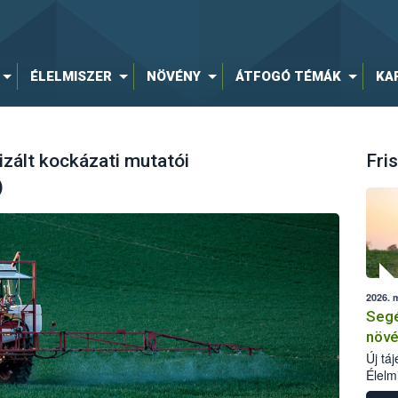
ÉLELMISZER
NÖVÉNY
ÁTFOGÓ TÉMÁK
KA
zált kockázati mutatói
Fris
)
2026. 
Segé
növé
Új tá
Élelm
számá