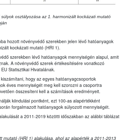
 súlyok osztályozása az 1. harmonizált kockázati mutató
pján
mba hozott növényvédő szerekben jelen lévő hatóanyagok
zált kockázati mutató (HRI 1).
védő szerekben lévő hatóanyagok mennyiségén alapul, amit
znak. A növényvédő szerek értékesítésére vonatkozó
EU Statisztikai Hivatalának.
ll kiszámítani, hogy az egyes hatóanyagcsoportok
gok éves mennyiségét meg kell szorozni a csoportra
övetően összesíteni kell a számítások eredményeit.
lják kiindulási pontként, ezt 100-as alapértékként
során forgalmazott hatóanyagok súlyozott mennyiségét.
alakulását a 2011-2019 közötti időszakban az alábbi táblázat
ott mutató (HRI 1) alakulása, ahol az alapérték a 2011-2013