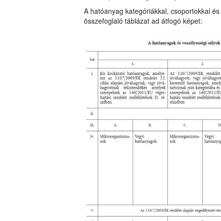
A hatóanyag kategóriákkal, csoportokkal és 
összefoglaló táblázat ad átfogó képet: