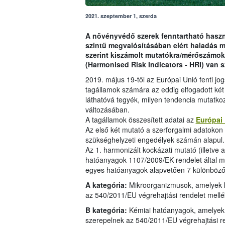
2021. szeptember 1, szerda
A növényvédő szerek fenntartható haszná
szintű megvalósításában elért haladás 
szerint kiszámolt mutatókra/mérőszámok
(Harmonised Risk Indicators - HRI) van 
2019. május 19-től az Európai Unió fenti jo
tagállamok számára az eddig elfogadott két
láthatóvá tegyék, milyen tendencia mutatko
változásában.
A tagállamok összesített adatai az
Európai
Az első két mutató a szerforgalmi adatokon i
szükséghelyzeti engedélyek számán alapul.
Az 1. harmonizált kockázati mutató (illetve 
hatóanyagok 1107/2009/EK rendelet által me
egyes hatóanyagok alapvetően 7 különböző 
A kategória:
Mikroorganizmusok, amelyek 
az 540/2011/EU végrehajtási rendelet mell
B kategória:
Kémiai hatóanyagok, amelyek 
szerepelnek az 540/2011/EU végrehajtási r