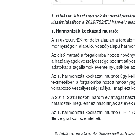
1. táblázat: A hatóanyagok és veszélyességi
kiszámításához a 2019/782/EU irányelv ala
1. Harmonizált kockázati mutató:
A 1107/2009/EK rendelet alapján a forgalo
mennyiségein alapuló, veszélyalapú harmoni
Az első mutató a forgalomba hozott növény
a hatóanyagok veszélyessége szerint súlyo
adatokat a tagállamok évente nyújtják be az 
Az 1. harmonizált kockázati mutatót úgy ke
tekintetében a forgalomba hozott hatóanya
vonatkozó veszélyességi súllyal, majd ezt k
A 2011–2013 közötti három év átlagát haszná
határozták meg, ehhez hasonlítják az évek 
Az 1. harmonizált kockázati mutató (HRI 1) 
illetve grafikon szemlélteti:
2. táblázat és ábra: Az összesített súlyoz