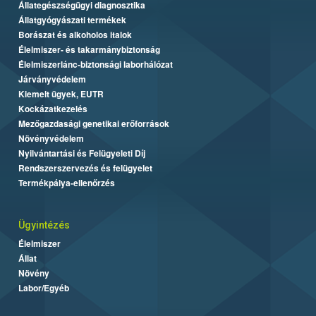
Állategészségügyi diagnosztika
Állatgyógyászati termékek
Borászat és alkoholos italok
Élelmiszer- és takarmánybiztonság
Élelmiszerlánc-biztonsági laborhálózat
Járványvédelem
Kiemelt ügyek, EUTR
Kockázatkezelés
Mezőgazdasági genetikai erőforrások
Növényvédelem
Nyilvántartási és Felügyeleti Díj
Rendszerszervezés és felügyelet
Termékpálya-ellenőrzés
Ügyintézés
Élelmiszer
Állat
Növény
Labor/Egyéb