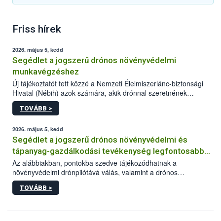
Friss hírek
2026. május 5, kedd
Segédlet a jogszerű drónos növényvédelmi
munkavégzéshez
Új tájékoztatót tett közzé a Nemzeti Élelmiszerlánc-biztonsági
Hivatal (Nébih) azok számára, akik drónnal szeretnének
növényvédelmi vagy tápanyag-gazdálkodási tevékenységet
TOVÁBB >
végezni Magyarországon. Az összefoglaló részletesen
szerepelnek a jogszerű működéshez szükséges személyi,
műszaki és hatósági feltételek.
2026. május 5, kedd
Segédlet a jogszerű drónos növényvédelmi és
tápanyag-gazdálkodási tevékenység legfontosabb
feltételeiről
Az alábbiakban, pontokba szedve tájékozódhatnak a
növényvédelmi drónpilótává válás, valamint a drónos
növényvédelmi és tápanyag-gazdálkodási tevékenység
TOVÁBB >
végzésének legfontosabb feltételeiről*.