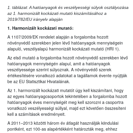
1. táblázat: A hatóanyagok és veszélyességi súlyok osztályozása
az 1. harmonizált kockázati mutató kiszámításához a
2019/782/EU irányelv alapján
1. Harmonizált kockázati mutató:
A 1107/2009/EK rendelet alapján a forgalomba hozott
növényvédő szerekben jelen lévő hatóanyagok mennyiségein
alapuló, veszélyalapú harmonizált kockázati mutató (HRI 1).
Az első mutató a forgalomba hozott növényvédő szerekben lévő
hatóanyagok mennyiségén alapul, amit a hatóanyagok
veszélyessége szerint súlyoznak. A növényvédő szerek
értékesítésére vonatkozó adatokat a tagállamok évente nyújtják
be az EU Statisztikai Hivatalának.
Az 1. harmonizált kockázati mutatót úgy kell kiszámítani, hogy
az egyes hatóanyagcsoportok tekintetében a forgalomba hozott
hatóanyagok éves mennyiségét meg kell szorozni a csoportra
vonatkozó veszélyességi súllyal, majd ezt követően összesíteni
kell a számítások eredményeit.
A 2011–2013 közötti három év átlagát használják kiindulási
pontként, ezt 100-as alapértékként határozták meg, ehhez