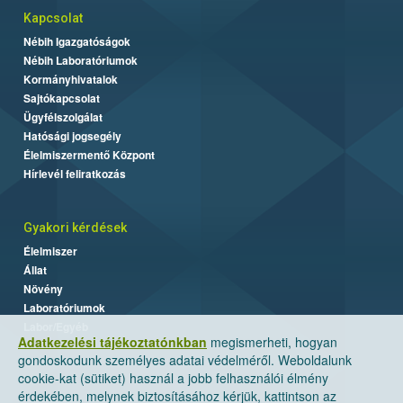
Kapcsolat
Nébih Igazgatóságok
Nébih Laboratóriumok
Kormányhivatalok
Sajtókapcsolat
Ügyfélszolgálat
Hatósági jogsegély
Élelmiszermentő Központ
Hírlevél feliratkozás
Gyakori kérdések
Élelmiszer
Állat
Növény
Laboratóriumok
Labor/Egyéb
Adatkezelési tájékoztatónkban
megismerheti, hogyan
gondoskodunk személyes adatai védelméről. Weboldalunk
cookie-kat (sütiket) használ a jobb felhasználói élmény
érdekében, melynek biztosításához kérjük, kattintson az