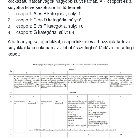
kockázatú hatóanyagok nagyobb súlyt kaptak. A 4 csoport és a
súlyok a következők szerint történnek:
1. csoport: A és B kategória, súly: 1
2. csoport: C és D kategória, súly: 8
3. csoport: E és F kategória, súly: 16
4. csoport: G kategória, súly: 64
A hatóanyag kategóriákkal, csoportokkal és a hozzájuk tartozó
súlyokkal kapcsolatban az alábbi összefoglaló táblázat ad átfogó
képet: