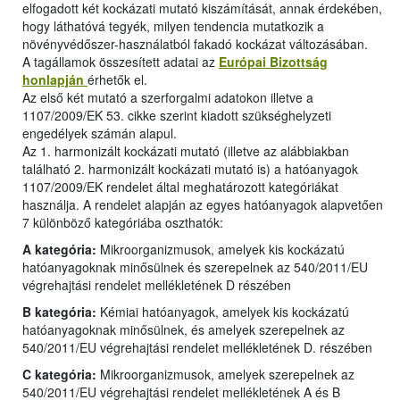
elfogadott két kockázati mutató kiszámítását, annak érdekében,
hogy láthatóvá tegyék, milyen tendencia mutatkozik a
növényvédőszer-használatból fakadó kockázat változásában.
A tagállamok összesített adatai az
Európai Bizottság
honlapján
érhetők el.
Az első két mutató a szerforgalmi adatokon illetve a
1107/2009/EK 53. cikke szerint kiadott szükséghelyzeti
engedélyek számán alapul.
Az 1. harmonizált kockázati mutató (illetve az alábbiakban
található 2. harmonizált kockázati mutató is) a hatóanyagok
1107/2009/EK rendelet által meghatározott kategóriákat
használja. A rendelet alapján az egyes hatóanyagok alapvetően
7 különböző kategóriába oszthatók:
A kategória:
Mikroorganizmusok, amelyek kis kockázatú
hatóanyagoknak minősülnek és szerepelnek az 540/2011/EU
végrehajtási rendelet mellékletének D részében
B kategória:
Kémiai hatóanyagok, amelyek kis kockázatú
hatóanyagoknak minősülnek, és amelyek szerepelnek az
540/2011/EU végrehajtási rendelet mellékletének D. részében
C kategória:
Mikroorganizmusok, amelyek szerepelnek az
540/2011/EU végrehajtási rendelet mellékletének A és B