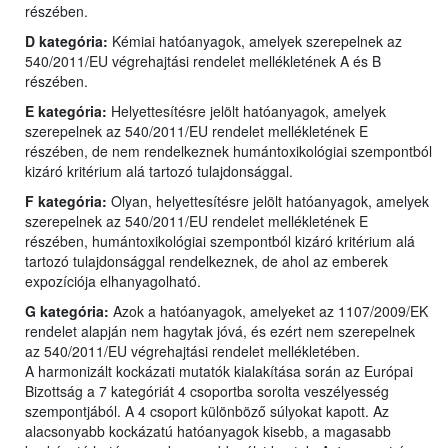
részében.
D kategória:
Kémiai hatóanyagok, amelyek szerepelnek az
540/2011/EU végrehajtási rendelet mellékletének A és B
részében.
E kategória:
Helyettesítésre jelölt hatóanyagok, amelyek
szerepelnek az 540/2011/EU rendelet mellékletének E
részében, de nem rendelkeznek humántoxikológiai szempontból
kizáró kritérium alá tartozó tulajdonsággal.
F kategória:
Olyan, helyettesítésre jelölt hatóanyagok, amelyek
szerepelnek az 540/2011/EU rendelet mellékletének E
részében, humántoxikológiai szempontból kizáró kritérium alá
tartozó tulajdonsággal rendelkeznek, de ahol az emberek
expozíciója elhanyagolható.
G kategória:
Azok a hatóanyagok, amelyeket az 1107/2009/EK
rendelet alapján nem hagytak jóvá, és ezért nem szerepelnek
az 540/2011/EU végrehajtási rendelet mellékletében.
A harmonizált kockázati mutatók kialakítása során az Európai
Bizottság a 7 kategóriát 4 csoportba sorolta veszélyesség
szempontjából. A 4 csoport különböző súlyokat kapott. Az
alacsonyabb kockázatú hatóanyagok kisebb, a magasabb