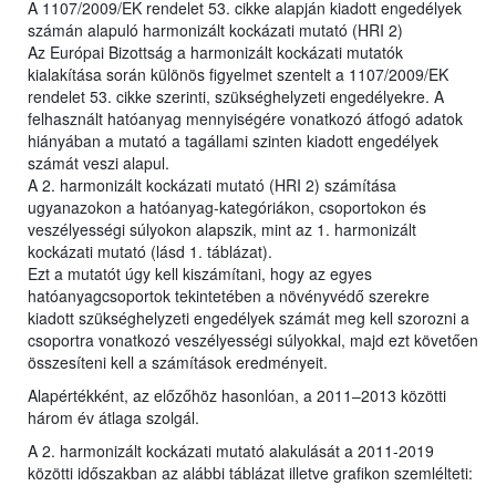
A 1107/2009/EK rendelet 53. cikke alapján kiadott engedélyek
számán alapuló harmonizált kockázati mutató (HRI 2)
Az Európai Bizottság a harmonizált kockázati mutatók
kialakítása során különös figyelmet szentelt a 1107/2009/EK
rendelet 53. cikke szerinti, szükséghelyzeti engedélyekre. A
felhasznált hatóanyag mennyiségére vonatkozó átfogó adatok
hiányában a mutató a tagállami szinten kiadott engedélyek
számát veszi alapul.
A 2. harmonizált kockázati mutató (HRI 2) számítása
ugyanazokon a hatóanyag-kategóriákon, csoportokon és
veszélyességi súlyokon alapszik, mint az 1. harmonizált
kockázati mutató (lásd 1. táblázat).
Ezt a mutatót úgy kell kiszámítani, hogy az egyes
hatóanyagcsoportok tekintetében a növényvédő szerekre
kiadott szükséghelyzeti engedélyek számát meg kell szorozni a
csoportra vonatkozó veszélyességi súlyokkal, majd ezt követően
összesíteni kell a számítások eredményeit.
Alapértékként, az előzőhöz hasonlóan, a 2011–2013 közötti
három év átlaga szolgál.
A 2. harmonizált kockázati mutató alakulását a 2011-2019
közötti időszakban az alábbi táblázat illetve grafikon szemlélteti: