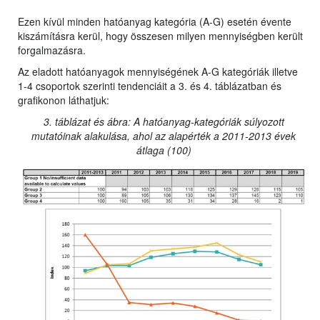
Ezen kívül minden hatóanyag kategória (A-G) esetén évente
kiszámításra kerül, hogy összesen milyen mennyiségben került
forgalmazásra.
Az eladott hatóanyagok mennyiségének A-G kategóriák illetve
1-4 csoportok szerinti tendenciáit a 3. és 4. táblázatban és
grafikonon láthatjuk:
3. táblázat és ábra: A hatóanyag-kategóriák súlyozott
mutatóinak alakulása, ahol az alapérték a 2011-2013 évek
átlaga (100)