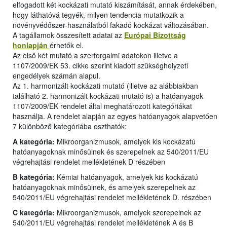
elfogadott két kockázati mutató kiszámítását, annak érdekében,
hogy láthatóvá tegyék, milyen tendencia mutatkozik a
növényvédőszer-használatból fakadó kockázat változásában.
A tagállamok összesített adatai az
Európai Bizottság
honlapján
érhetők el.
Az első két mutató a szerforgalmi adatokon illetve a
1107/2009/EK 53. cikke szerint kiadott szükséghelyzeti
engedélyek számán alapul.
Az 1. harmonizált kockázati mutató (illetve az alábbiakban
található 2. harmonizált kockázati mutató is) a hatóanyagok
1107/2009/EK rendelet által meghatározott kategóriákat
használja. A rendelet alapján az egyes hatóanyagok alapvetően
7 különböző kategóriába oszthatók:
A kategória:
Mikroorganizmusok, amelyek kis kockázatú
hatóanyagoknak minősülnek és szerepelnek az 540/2011/EU
végrehajtási rendelet mellékletének D részében
B kategória:
Kémiai hatóanyagok, amelyek kis kockázatú
hatóanyagoknak minősülnek, és amelyek szerepelnek az
540/2011/EU végrehajtási rendelet mellékletének D. részében
C kategória:
Mikroorganizmusok, amelyek szerepelnek az
540/2011/EU végrehajtási rendelet mellékletének A és B