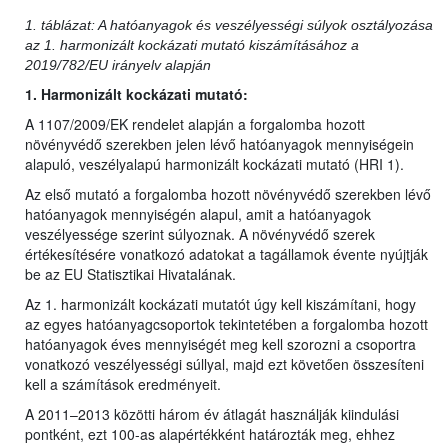
1. táblázat: A hatóanyagok és veszélyességi súlyok osztályozása
az 1. harmonizált kockázati mutató kiszámításához a
2019/782/EU irányelv alapján
1. Harmonizált kockázati mutató:
A 1107/2009/EK rendelet alapján a forgalomba hozott
növényvédő szerekben jelen lévő hatóanyagok mennyiségein
alapuló, veszélyalapú harmonizált kockázati mutató (HRI 1).
Az első mutató a forgalomba hozott növényvédő szerekben lévő
hatóanyagok mennyiségén alapul, amit a hatóanyagok
veszélyessége szerint súlyoznak. A növényvédő szerek
értékesítésére vonatkozó adatokat a tagállamok évente nyújtják
be az EU Statisztikai Hivatalának.
Az 1. harmonizált kockázati mutatót úgy kell kiszámítani, hogy
az egyes hatóanyagcsoportok tekintetében a forgalomba hozott
hatóanyagok éves mennyiségét meg kell szorozni a csoportra
vonatkozó veszélyességi súllyal, majd ezt követően összesíteni
kell a számítások eredményeit.
A 2011–2013 közötti három év átlagát használják kiindulási
pontként, ezt 100-as alapértékként határozták meg, ehhez