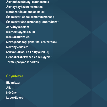
Állategészségügyi diagnosztika
Állatgyógyászati termékek
Borászat és alkoholos italok
Élelmiszer- és takarmánybiztonság
Élelmiszerlánc-biztonsági laborhálózat
Járványvédelem
Kiemelt ügyek, EUTR
Kockázatkezelés
Mezőgazdasági genetikai erőforrások
Növényvédelem
Nyilvántartási és Felügyeleti Díj
Rendszerszervezés és felügyelet
Termékpálya-ellenőrzés
Ügyintézés
Élelmiszer
Állat
Növény
Labor/Egyéb