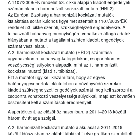
A 1107/2009/EK rendelet 53. cikke alapján kiadott engedélyek
számán alapuló harmonizált kockázati mutató (HRI 2)
Az Európai Bizottság a harmonizált kockázati mutatók
kialakítása során különös figyelmet szentelt a 1107/2009/EK
rendelet 53. cikke szerinti, szükséghelyzeti engedélyekre. A
felhasznált hatóanyag mennyiségére vonatkozó átfogó adatok
hiányában a mutató a tagállami szinten kiadott engedélyek
számát veszi alapul.
A 2. harmonizált kockázati mutató (HRI 2) számítása
ugyanazokon a hatóanyag-kategóriákon, csoportokon és
veszélyességi súlyokon alapszik, mint az 1. harmonizált
kockázati mutató (lásd 1. táblázat).
Ezt a mutatót úgy kell kiszámítani, hogy az egyes
hatóanyagcsoportok tekintetében a növényvédő szerekre
kiadott szükséghelyzeti engedélyek számát meg kell szorozni a
csoportra vonatkozó veszélyességi súlyokkal, majd ezt követően
összesíteni kell a számítások eredményeit.
Alapértékként, az előzőhöz hasonlóan, a 2011–2013 közötti
három év átlaga szolgál.
A 2. harmonizált kockázati mutató alakulását a 2011-2019
közötti időszakban az alábbi táblázat illetve grafikon szemlélteti: