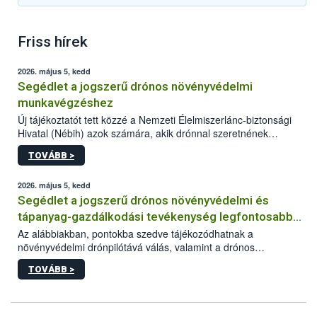
Friss hírek
2026. május 5, kedd
Segédlet a jogszerű drónos növényvédelmi
munkavégzéshez
Új tájékoztatót tett közzé a Nemzeti Élelmiszerlánc-biztonsági
Hivatal (Nébih) azok számára, akik drónnal szeretnének
növényvédelmi vagy tápanyag-gazdálkodási tevékenységet
TOVÁBB >
végezni Magyarországon. Az összefoglaló részletesen
szerepelnek a jogszerű működéshez szükséges személyi,
műszaki és hatósági feltételek.
2026. május 5, kedd
Segédlet a jogszerű drónos növényvédelmi és
tápanyag-gazdálkodási tevékenység legfontosabb
feltételeiről
Az alábbiakban, pontokba szedve tájékozódhatnak a
növényvédelmi drónpilótává válás, valamint a drónos
növényvédelmi és tápanyag-gazdálkodási tevékenység
TOVÁBB >
végzésének legfontosabb feltételeiről*.