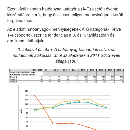
Ezen kívül minden hatóanyag kategória (A-G) esetén évente
kiszámításra kerül, hogy összesen milyen mennyiségben került
forgalmazásra.
Az eladott hatóanyagok mennyiségének A-G kategóriák illetve
1-4 csoportok szerinti tendenciáit a 3. és 4. táblázatban és
grafikonon láthatjuk:
3. táblázat és ábra: A hatóanyag-kategóriák súlyozott
mutatóinak alakulása, ahol az alapérték a 2011-2013 évek
átlaga (100)