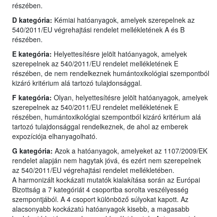
részében.
D kategória:
Kémiai hatóanyagok, amelyek szerepelnek az
540/2011/EU végrehajtási rendelet mellékletének A és B
részében.
E kategória:
Helyettesítésre jelölt hatóanyagok, amelyek
szerepelnek az 540/2011/EU rendelet mellékletének E
részében, de nem rendelkeznek humántoxikológiai szempontból
kizáró kritérium alá tartozó tulajdonsággal.
F kategória:
Olyan, helyettesítésre jelölt hatóanyagok, amelyek
szerepelnek az 540/2011/EU rendelet mellékletének E
részében, humántoxikológiai szempontból kizáró kritérium alá
tartozó tulajdonsággal rendelkeznek, de ahol az emberek
expozíciója elhanyagolható.
G kategória:
Azok a hatóanyagok, amelyeket az 1107/2009/EK
rendelet alapján nem hagytak jóvá, és ezért nem szerepelnek
az 540/2011/EU végrehajtási rendelet mellékletében.
A harmonizált kockázati mutatók kialakítása során az Európai
Bizottság a 7 kategóriát 4 csoportba sorolta veszélyesség
szempontjából. A 4 csoport különböző súlyokat kapott. Az
alacsonyabb kockázatú hatóanyagok kisebb, a magasabb