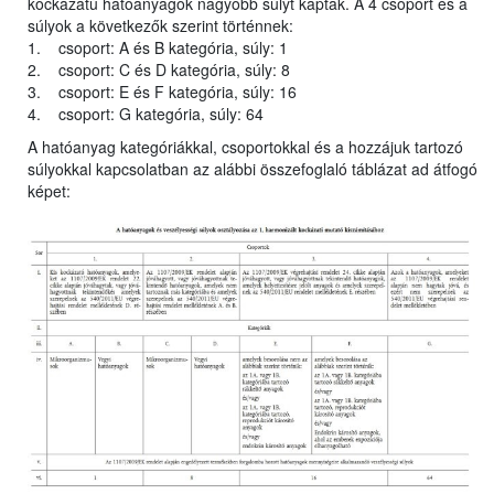
kockázatú hatóanyagok nagyobb súlyt kaptak. A 4 csoport és a
súlyok a következők szerint történnek:
1. csoport: A és B kategória, súly: 1
2. csoport: C és D kategória, súly: 8
3. csoport: E és F kategória, súly: 16
4. csoport: G kategória, súly: 64
A hatóanyag kategóriákkal, csoportokkal és a hozzájuk tartozó
súlyokkal kapcsolatban az alábbi összefoglaló táblázat ad átfogó
képet: