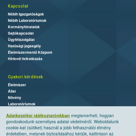
Kapcsolat
Nébih Igazgatóságok
Nébih Laboratóriumok
Kormányhivatalok
Sajtókapcsolat
Ügyfélszolgálat
Hatósági jogsegély
Élelmiszermentő Központ
Hírlevél feliratkozás
Gyakori kérdések
Élelmiszer
Állat
Növény
Laboratóriumok
Labor/Egyéb
Adatkezelési tájékoztatónkban
megismerheti, hogyan
gondoskodunk személyes adatai védelméről. Weboldalunk
cookie-kat (sütiket) használ a jobb felhasználói élmény
érdekében, melynek biztosításához kérjük, kattintson az