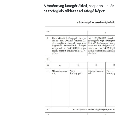
A hatóanyag kategóriákkal, csoportokkal és 
összefoglaló táblázat ad átfogó képet: