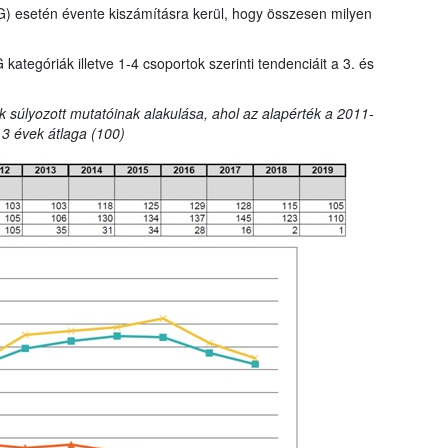
G) esetén évente kiszámításra kerül, hogy összesen milyen
tegóriák illetve 1-4 csoportok szerinti tendenciáit a 3. és
k súlyozott mutatóinak alakulása, ahol az alapérték a 2011-
3 évek átlaga (100)