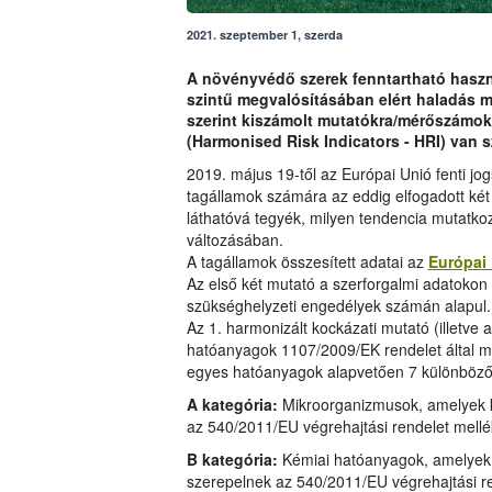
2021. szeptember 1, szerda
A növényvédő szerek fenntartható haszná
szintű megvalósításában elért haladás 
szerint kiszámolt mutatókra/mérőszámok
(Harmonised Risk Indicators - HRI) van 
2019. május 19-től az Európai Unió fenti jo
tagállamok számára az eddig elfogadott két
láthatóvá tegyék, milyen tendencia mutatko
változásában.
A tagállamok összesített adatai az
Európai
Az első két mutató a szerforgalmi adatokon i
szükséghelyzeti engedélyek számán alapul.
Az 1. harmonizált kockázati mutató (illetve 
hatóanyagok 1107/2009/EK rendelet által me
egyes hatóanyagok alapvetően 7 különböző 
A kategória:
Mikroorganizmusok, amelyek 
az 540/2011/EU végrehajtási rendelet mell
B kategória:
Kémiai hatóanyagok, amelyek 
szerepelnek az 540/2011/EU végrehajtási r