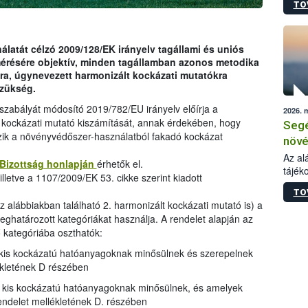
TO
növén
tevék
össze
működ
latát célzó 2009/128/EK irányelv tagállami és uniós
hatósá
mérésére objektív, minden tagállamban azonos metodika
ra, úgynevezett harmonizált kockázati mutatókra
szükség.
gszabályát módosító 2019/782/EU irányelv előírja a
2026. 
 kockázati mutató kiszámítását, annak érdekében, hogy
Segé
zik a növényvédőszer-használatból fakadó kockázat
növé
gazd
Az al
 Bizottság honlapján
érhetők el.
tájék
felté
lletve a 1107/2009/EK 53. cikke szerint kiadott
válás
TO
tápan
az alábbiakban található 2. harmonizált kockázati mutató is) a
legfon
ghatározott kategóriákat használja. A rendelet alapján az
kategóriába oszthatók:
kis kockázatú hatóanyagoknak minősülnek és szerepelnek
ékletének D részében
kis kockázatú hatóanyagoknak minősülnek, és amelyek
endelet mellékletének D. részében