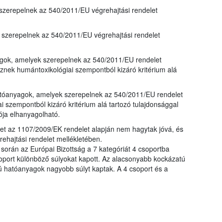
zerepelnek az 540/2011/EU végrehajtási rendelet
szerepelnek az 540/2011/EU végrehajtási rendelet
yagok, amelyek szerepelnek az 540/2011/EU rendelet
nek humántoxikológiai szempontból kizáró kritérium alá
 hatóanyagok, amelyek szerepelnek az 540/2011/EU rendelet
 szempontból kizáró kritérium alá tartozó tulajdonsággal
ója elhanyagolható.
t az 1107/2009/EK rendelet alapján nem hagytak jóvá, és
hajtási rendelet mellékletében.
 során az Európai Bizottság a 7 kategóriát 4 csoportba
oport különböző súlyokat kapott. Az alacsonyabb kockázatú
hatóanyagok nagyobb súlyt kaptak. A 4 csoport és a