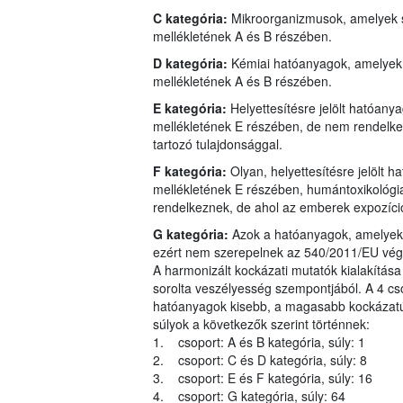
C kategória:
Mikroorganizmusok, amelyek s
mellékletének A és B részében.
D kategória:
Kémiai hatóanyagok, amelyek 
mellékletének A és B részében.
E kategória:
Helyettesítésre jelölt hatóan
mellékletének E részében, de nem rendelkez
tartozó tulajdonsággal.
F kategória:
Olyan, helyettesítésre jelölt
mellékletének E részében, humántoxikológiai
rendelkeznek, de ahol az emberek expozíci
G kategória:
Azok a hatóanyagok, amelyeke
ezért nem szerepelnek az 540/2011/EU végre
A harmonizált kockázati mutatók kialakítása
sorolta veszélyesség szempontjából. A 4 cs
hatóanyagok kisebb, a magasabb kockázatú 
súlyok a következők szerint történnek:
1. csoport: A és B kategória, súly: 1
2. csoport: C és D kategória, súly: 8
3. csoport: E és F kategória, súly: 16
4. csoport: G kategória, súly: 64