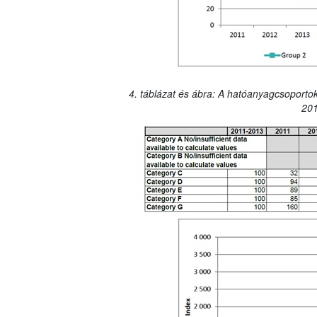
4. táblázat és ábra: A hatóanyagcsoportok
201