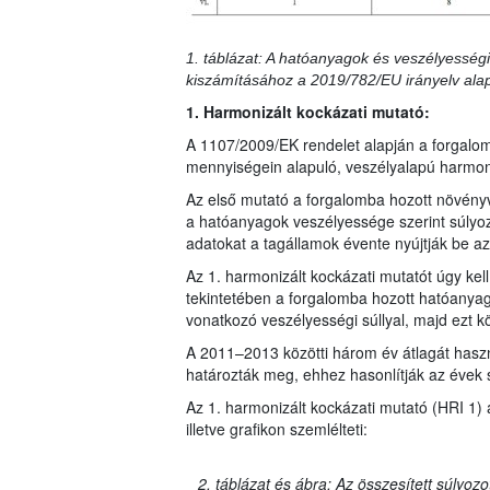
1. táblázat: A hatóanyagok és veszélyességi
kiszámításához a 2019/782/EU irányelv ala
1. Harmonizált kockázati mutató:
A 1107/2009/EK rendelet alapján a forgalo
mennyiségein alapuló, veszélyalapú harmoni
Az első mutató a forgalomba hozott növény
a hatóanyagok veszélyessége szerint súlyo
adatokat a tagállamok évente nyújtják be az 
Az 1. harmonizált kockázati mutatót úgy ke
tekintetében a forgalomba hozott hatóanya
vonatkozó veszélyességi súllyal, majd ezt k
A 2011–2013 közötti három év átlagát haszná
határozták meg, ehhez hasonlítják az évek 
Az 1. harmonizált kockázati mutató (HRI 1) 
illetve grafikon szemlélteti:
2. táblázat és ábra: Az összesített súlyoz