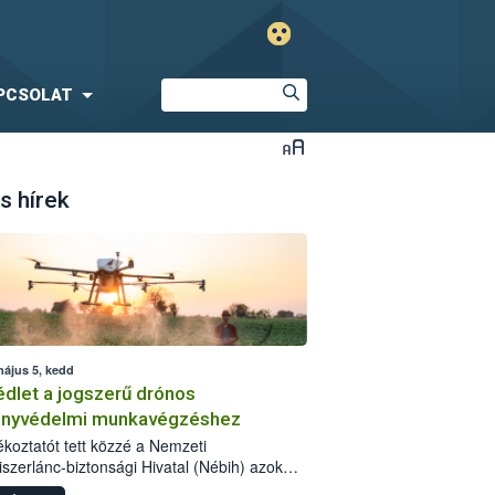
PCSOLAT
s hírek
május 5, kedd
dlet a jogszerű drónos
nyvédelmi munkavégzéshez
jékoztatót tett közzé a Nemzeti
iszerlánc-biztonsági Hivatal (Nébih) azok
ra, akik drónnal szeretnének