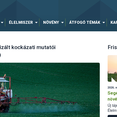
ÉLELMISZER
NÖVÉNY
ÁTFOGÓ TÉMÁK
KA
zált kockázati mutatói
Fris
)
2026. 
Segé
növé
Új tá
Élelm
számá