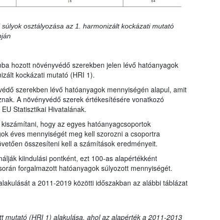
 súlyok osztályozása az 1. harmonizált kockázati mutató
pján
mba hozott növényvédő szerekben jelen lévő hatóanyagok
zált kockázati mutató (HRI 1).
védő szerekben lévő hatóanyagok mennyiségén alapul, amit
znak. A növényvédő szerek értékesítésére vonatkozó
EU Statisztikai Hivatalának.
ll kiszámítani, hogy az egyes hatóanyagcsoportok
gok éves mennyiségét meg kell szorozni a csoportra
övetően összesíteni kell a számítások eredményeit.
lják kiindulási pontként, ezt 100-as alapértékként
során forgalmazott hatóanyagok súlyozott mennyiségét.
alakulását a 2011-2019 közötti időszakban az alábbi táblázat
ott mutató (HRI 1) alakulása, ahol az alapérték a 2011-2013