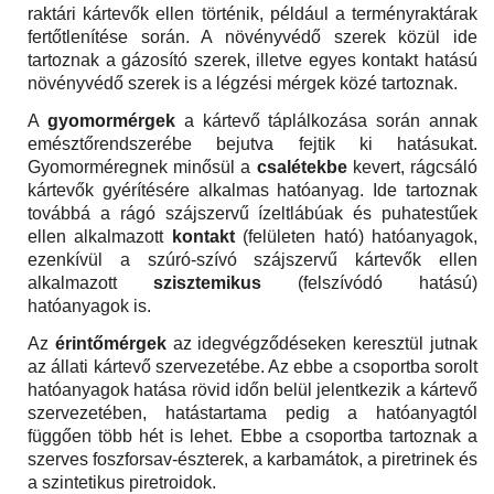
raktári kártevők ellen történik, például a terményraktárak
fertőtlenítése során. A növényvédő szerek közül ide
tartoznak a gázosító szerek, illetve egyes kontakt hatású
növényvédő szerek is a légzési mérgek közé tartoznak.
A
gyomormérgek
a kártevő táplálkozása során annak
emésztőrendszerébe bejutva fejtik ki hatásukat.
Gyomorméregnek minősül a
csalétekbe
kevert, rágcsáló
kártevők gyérítésére alkalmas hatóanyag. Ide tartoznak
továbbá a rágó szájszervű ízeltlábúak és puhatestűek
ellen alkalmazott
kontakt
(felületen ható) hatóanyagok,
ezenkívül a szúró-szívó szájszervű kártevők ellen
alkalmazott
szisztemikus
(felszívódó hatású)
hatóanyagok is.
Az
érintőmérgek
az idegvégződéseken keresztül jutnak
az állati kártevő szervezetébe. Az ebbe a csoportba sorolt
hatóanyagok hatása rövid időn belül jelentkezik a kártevő
szervezetében, hatástartama pedig a hatóanyagtól
függően több hét is lehet. Ebbe a csoportba tartoznak a
szerves foszforsav-észterek, a karbamátok, a piretrinek és
a szintetikus piretroidok.