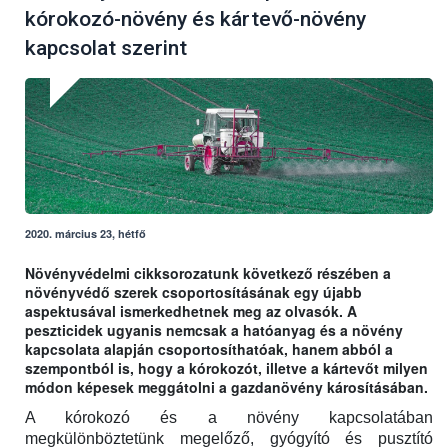
kórokozó-növény és kártevő-növény
kapcsolat szerint
2020. március 23, hétfő
Növényvédelmi cikksorozatunk következő részében a
növényvédő szerek csoportosításának egy újabb
aspektusával ismerkedhetnek meg az olvasók. A
peszticidek ugyanis nemcsak a hatóanyag és a növény
kapcsolata alapján csoportosíthatóak, hanem abból a
szempontból is, hogy a kórokozót, illetve a kártevőt milyen
módon képesek meggátolni a gazdanövény károsításában.
A kórokozó és a növény kapcsolatában
megkülönböztetünk megelőző, gyógyító és pusztító