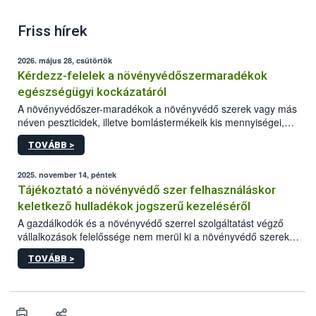
Friss hírek
2026. május 28, csütörtök
Kérdezz-felelek a növényvédőszermaradékok
egészségügyi kockázatáról
A növényvédőszer-maradékok a növényvédő szerek vagy más
néven peszticidek, illetve bomlástermékeik kis mennyiségei,
melyek a terményekben vagy azok felületén a betakarítást,
TOVÁBB >
szüretelést, illetve tárolást követően is megmaradhatnak. Az
elvárt hatás kifejtéséhez a növényvédő szerek bizonyos
mennyiségének esetenként a kezelt terményeken is jelen kell
2025. november 14, péntek
lennie. Nem minden élelmiszer tartalmaz szermaradékot.
Tájékoztató a növényvédő szer felhasználáskor
Azokban az élelmiszerekben is, melyekben kimutathatóak,
keletkező hulladékok jogszerű kezeléséről
általában csak nagyon kis mennyiségben vannak jelen, így nem
A gazdálkodók és a növényvédő szerrel szolgáltatást végző
jelenthetnek kockázatot a fogyasztó egészségére nézve.
vállalkozások felelőssége nem merül ki a növényvédő szerek
okszerű, szakszerű és biztonságos kijuttatásában. Minden
TOVÁBB >
esetben számolni kell a keletkező hulladékokkal is, melyek
megfelelő kezelése az emberi egészség, a környezet és a
természet védelme érdekében is kiemelt jelentőségű.