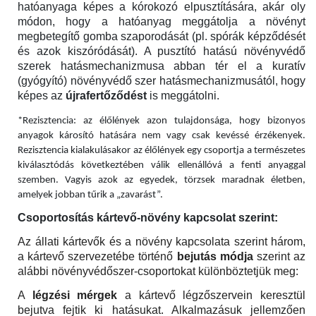
hatóanyaga képes a kórokozó elpusztítására, akár oly
módon, hogy a hatóanyag meggátolja a növényt
megbetegítő gomba szaporodását (pl. spórák képződését
és azok kiszóródását). A pusztító hatású növényvédő
szerek hatásmechanizmusa abban tér el a kuratív
(gyógyító) növényvédő szer hatásmechanizmusától, hogy
képes az
újrafertőződést
is meggátolni.
*Rezisztencia: az élőlények azon tulajdonsága, hogy bizonyos
anyagok károsító hatására nem vagy csak kevéssé érzékenyek.
Rezisztencia kialakulásakor az élőlények egy csoportja a természetes
kiválasztódás következtében válik ellenállóvá a fenti anyaggal
szemben. Vagyis azok az egyedek, törzsek maradnak életben,
amelyek jobban tűrik a „zavarást”.
Csoportosítás kártevő-növény kapcsolat szerint:
Az állati kártevők és a növény kapcsolata szerint három,
a kártevő szervezetébe történő
bejutás módja
szerint az
alábbi növényvédőszer-csoportokat különböztetjük meg:
A
légzési mérgek
a kártevő légzőszervein keresztül
bejutva fejtik ki hatásukat. Alkalmazásuk jellemzően