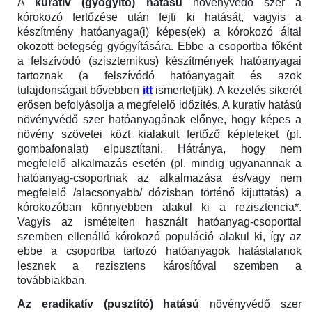
A
kuratív (gyógyító) hatású
növényvédő szer a
kórokozó fertőzése után fejti ki hatását, vagyis a
készítmény hatóanyaga(i) képes(ek) a kórokozó által
okozott betegség gyógyítására. Ebbe a csoportba főként
a felszívódó (szisztemikus) készítmények hatóanyagai
tartoznak (a felszívódó hatóanyagait és azok
tulajdonságait bővebben
itt
ismertetjük). A kezelés sikerét
erősen befolyásolja a megfelelő időzítés. A kuratív hatású
növényvédő szer hatóanyagának előnye, hogy képes a
növény szövetei közt kialakult fertőző képleteket (pl.
gombafonalat) elpusztítani. Hátránya, hogy nem
megfelelő alkalmazás esetén (pl. mindig ugyanannak a
hatóanyag-csoportnak az alkalmazása és/vagy nem
megfelelő /alacsonyabb/ dózisban történő kijuttatás) a
kórokozóban könnyebben alakul ki a rezisztencia*.
Vagyis az ismételten használt hatóanyag-csoporttal
szemben ellenálló kórokozó populáció alakul ki, így az
ebbe a csoportba tartozó hatóanyagok hatástalanok
lesznek a rezisztens károsítóval szemben a
továbbiakban.
Az eradikatív (pusztító) hatású
növényvédő szer