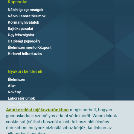
Kapcsolat
Nébih Igazgatóságok
Nébih Laboratóriumok
Kormányhivatalok
Sajtókapcsolat
Ügyfélszolgálat
Hatósági jogsegély
Élelmiszermentő Központ
Hírlevél feliratkozás
Gyakori kérdések
Élelmiszer
Állat
Növény
Laboratóriumok
Labor/Egyéb
Adatkezelési tájékoztatónkban
megismerheti, hogyan
gondoskodunk személyes adatai védelméről. Weboldalunk
cookie-kat (sütiket) használ a jobb felhasználói élmény
érdekében, melynek biztosításához kérjük, kattintson az
„Elfogadom” gombra.