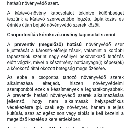
hatású növényvédő szert.
A kártevő-növény kapcsolatot tekintve különbséget
teszünk a kártevő szervezetébe légzés, táplálkozás és
érintés útján bejutó növényvédő szerek között.
Csoportosítás kórokozó-növény kapcsolat szerint:
A
preventív (megelőző) hatású
növényvédő szer
kijuttatását a károsító-előrejelzések, valamint a korábbi
tapasztalok szerint nagy eséllyel bekövetkező fertőzés
előtt végzik, mivel a készítmény hatóanyaga(i) képes(ek)
a kórokozó által okozott betegség megelőzésére.
Az ebbe a csoportba tartozó növényvédő szerek
alkalmazása elterjedt, hiszen növényvédelmi
szempontból ezek a készítmények a leghatékonyabbak.
A preventív hatású növényvédő szerek alkalmazására
jellemző, hogy nem alkalmasak helyspecifikus
védekezésre (pl. csak egy növényre), hanem a teljes
kultúrát, azaz az egész sort vagy táblát le kell kezelni a
megelőző kezelés sikere érdekében.