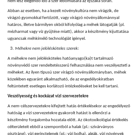
nem lesz elegendő idő a szer lebomlására az éjszaka során.
Abban az esetben, ha a kezelt növénykultúra nem virágzik, de
virágzó gyomokkal fertőzött, vagy virágzó növényállománnyal
határos, illetve bármilyen okból kifolyólag a méhek látogatják (pl.
mézharmat vagy víz gyűjtése miatt), akkor a készítmény kijuttatása
ugyancsak méhkímélő technológiát igényel.
Méhekre nem jelölésköteles szerek:
A méhekre nem jelölésköteles hatóanyago(ka)t tartalmazó
növényvédő szer rendeltetésszerű felhasználása nem veszélyezteti a
méheket. Az ilyen típusú szer virágzó növényállományban, méhek
közelében egyaránt alkalmazható, de az engedélyokiratban
feltüntetett esetleges korlátozó intézkedéseket be kell tartani.
Veszélyesség és kockázat vízi szervezetekre
A nem-célszervezetekre kifejtett hatás értékelésekor az engedélyező
hatóság a vízi szervezetekre gyakorolt hatást is ellenőrzi a
készítmény forgalomba hozatala előtt. Az ökotoxikológiai értékelés
célterületeit ebből a szempontból a halak (pl.: szivárványos
pisztráng), vízi gerinctelenek (pl.: vízi bolha), algák, vízi növények