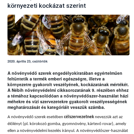
környezeti kockázat szerint
2020. április 23, csütörtök
A növényvédő szerek engedélyokiratában egyértelműen
feltüntetik a termék emberi egészségre, illetve a
környezetre gyakorolt veszélyének, kockázatának mértékét.
A Nébih növényvédelmi cikksorozatának 9. részében ehhez
a témához kapcsolódóan a növényvédőszer-használat házi
méhekre és vízi szervezetekre gyakorolt veszélyességének
meghatározását és kategóriáit vesszük számba.
A növényvédő szerek esetében
célszervezetnek
nevezzük azt az
élőlényt (pl. kórokozó gomba, gyomnövény, kártevő rovar), amely
ellen a növényvédelmi kezelés irányul. A növényvédőszer-használat