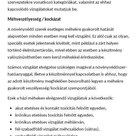
szervezetekre vonatkozó kategóriákat, valamint az ehhez
kapcsolódó vizsgálatokat mutatjuk be.
Méhveszélyesség / kockázat
A növényvédő szerek esetleges méhekre gyakorolt hatását
alapvetően minden esetben meg kell vizsgálni. Ez alól csak az olyan,
speciális esetek jelentenek kivételt, mint például a zárt helyen
történő élelmiszertárolás, mivel ebben az esetben a készítmény
valószínűsíthetően nem kerül méhekkel érintkezésbe.
Számos vizsgálat elvégzése szükséges magával a növényvédőszer-
hatóanyaggal, illetve a készítménnyel kapcsolatban is ahhoz, hogy
az adott készítmény megfelelően besorolható legyen a méhekre
gyakorolt veszélyesség/kockázat szempontjából.
Ezek a házi méheken elvégzendő vizsgálatok a következők:
akut etetéses és kontakt toxicitás felnőtt egyeden,
krónikus etetéses toxicitás felnőtt egyeden,
krónikus etetéses vizsgálat méhlárván,
fél-szabadföldi vizsgálat méhcsaládon (sátras),