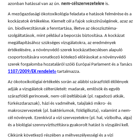
azonban hatással van az ún.
nem-célszervezetekre
is.
A mezőgazdasági ökotoxikológia feladata e hatások felmérése és a
kockázatok értékelése. Kiemelt cél a fajok sokszínűségének, azaz az
ún. biodiverzitásnak a fenntartása, illetve az ökoszisztéma-
szolgáltatások, mint például a beporzás biztosítása. A
kockázat
megállapításához szükséges vizsgálatokra, az eredmények
értékelésére, a növényvédő szerek kockázatbecslésen alapuló
csoportosítására vonatkozó kötelező előírásokat a növényvédő
szerek forgalomba hozataláról szóló Európai Parlament és a Tanács
1107/2009/EK rendelet
e
tartalmazza.
Az ökotoxikológiai értékelés során az alábbi szárazföldi élőlények
adják a vizsgálatok célterületeit: madarak, emlősök és egyéb
szárazföldi gerincesek, nem-cél ízeltlábúak (pl. ragadozó atkák,
fürkészdarazsak), házi és vadméhek, talajlakó mikro- és
makroszervezetek (pl. baktériumok, földigiliszta), valamint a nem-
cél növények. Ezenkívül a vízi szervezetekre (pl. hal, vízibolha, alga)
és a biológiai szennyvíztisztításra gyakorolt hatást is vizsgálni kell.
Cikkünk következő részében a méhveszélyességi és a vízi