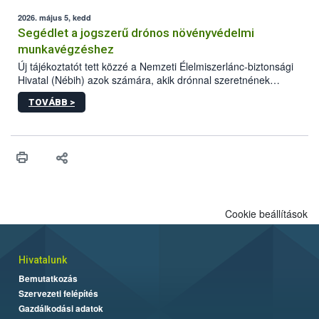
elvárt hatás kifejtéséhez a növényvédő szerek bizonyos
mennyiségének esetenként a kezelt terményeken is jelen kell
2026. május 5, kedd
lennie. Nem minden élelmiszer tartalmaz szermaradékot.
Segédlet a jogszerű drónos növényvédelmi
Azokban az élelmiszerekben is, melyekben kimutathatóak,
munkavégzéshez
általában csak nagyon kis mennyiségben vannak jelen, így nem
Új tájékoztatót tett közzé a Nemzeti Élelmiszerlánc-biztonsági
jelenthetnek kockázatot a fogyasztó egészségére nézve.
Hivatal (Nébih) azok számára, akik drónnal szeretnének
növényvédelmi vagy tápanyag-gazdálkodási tevékenységet
TOVÁBB >
végezni Magyarországon. Az összefoglaló részletesen
szerepelnek a jogszerű működéshez szükséges személyi,
műszaki és hatósági feltételek.
Cookie beállítások
Hivatalunk
Bemutatkozás
Szervezeti felépítés
Gazdálkodási adatok