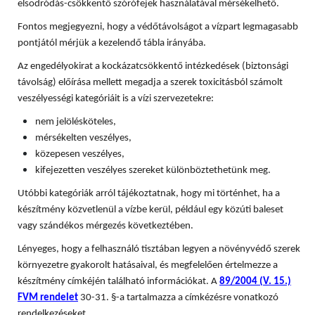
elsodródás-csökkentő szórófejek használatával mérsékelhető.
Fontos megjegyezni, hogy a védőtávolságot a vízpart legmagasabb
pontjától mérjük a kezelendő tábla irányába.
Az engedélyokirat a kockázatcsökkentő intézkedések (biztonsági
távolság) előírása mellett megadja a szerek toxicitásból számolt
veszélyességi kategóriáit is a vízi szervezetekre:
nem jelölésköteles,
mérsékelten veszélyes,
közepesen veszélyes,
kifejezetten veszélyes szereket különböztethetünk meg.
Utóbbi kategóriák arról tájékoztatnak, hogy mi történhet, ha a
készítmény közvetlenül a vízbe kerül, például egy közúti baleset
vagy szándékos mérgezés következtében.
Lényeges, hogy a felhasználó tisztában legyen a növényvédő szerek
környezetre gyakorolt hatásaival, és megfelelően értelmezze a
készítmény címkéjén található információkat. A
89/2004 (V. 15.)
FVM rendelet
30-31. §-a tartalmazza a címkézésre vonatkozó
rendelkezéseket.