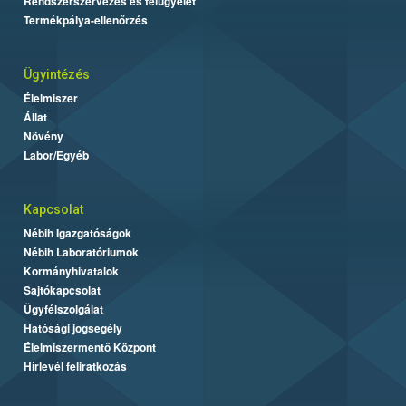
Rendszerszervezés és felügyelet
Termékpálya-ellenőrzés
Ügyintézés
Élelmiszer
Állat
Növény
Labor/Egyéb
Kapcsolat
Nébih Igazgatóságok
Nébih Laboratóriumok
Kormányhivatalok
Sajtókapcsolat
Ügyfélszolgálat
Hatósági jogsegély
Élelmiszermentő Központ
Hírlevél feliratkozás