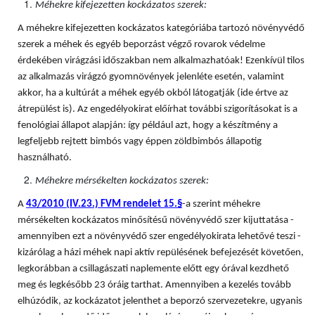
Méhekre kifejezetten kockázatos szerek:
A méhekre kifejezetten kockázatos kategóriába tartozó növényvédő
szerek a méhek és egyéb beporzást végző rovarok védelme
érdekében virágzási időszakban nem alkalmazhatóak! Ezenkívül tilos
az alkalmazás virágzó gyomnövények jelenléte esetén, valamint
akkor, ha a kultúrát a méhek egyéb okból látogatják (ide értve az
átrepülést is). Az engedélyokirat előírhat további szigorításokat is a
fenológiai állapot alapján: így például azt, hogy a készítmény a
legfeljebb rejtett bimbós vagy éppen zöldbimbós állapotig
használható.
Méhekre mérsékelten kockázatos szerek:
A
43/2010 (IV.23.) FVM rendelet 15.§
-a szerint méhekre
mérsékelten kockázatos minősítésű növényvédő szer kijuttatása -
amennyiben ezt a növényvédő szer engedélyokirata lehetővé teszi -
kizárólag a házi méhek napi aktív repülésének befejezését követően,
legkorábban a csillagászati naplemente előtt egy órával kezdhető
meg és legkésőbb 23 óráig tarthat. Amennyiben a kezelés tovább
elhúzódik, az kockázatot jelenthet a beporzó szervezetekre, ugyanis