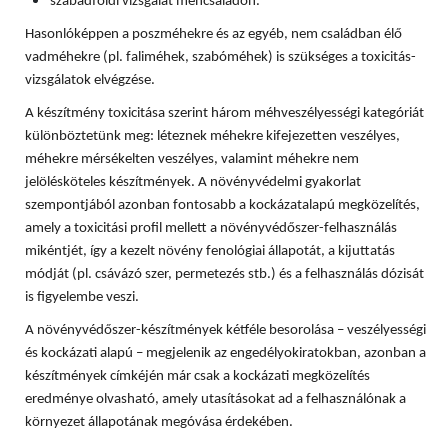
szabadföldi vizsgálat méhcsaládon.
Hasonlóképpen a poszméhekre és az egyéb, nem családban élő
vadméhekre (pl. faliméhek, szabóméhek) is szükséges a toxicitás-
vizsgálatok elvégzése.
A készítmény toxicitása szerint három méhveszélyességi kategóriát
különböztetünk meg: léteznek méhekre kifejezetten veszélyes,
méhekre mérsékelten veszélyes, valamint méhekre nem
jelölésköteles készítmények. A növényvédelmi gyakorlat
szempontjából azonban fontosabb a kockázatalapú megközelítés,
amely a toxicitási profil mellett a növényvédőszer-felhasználás
mikéntjét, így a kezelt növény fenológiai állapotát, a kijuttatás
módját (pl. csávázó szer, permetezés stb.) és a felhasználás dózisát
is figyelembe veszi.
A növényvédőszer-készítmények kétféle besorolása – veszélyességi
és kockázati alapú – megjelenik az engedélyokiratokban, azonban a
készítmények címkéjén már csak a kockázati megközelítés
eredménye olvasható, amely utasításokat ad a felhasználónak a
környezet állapotának megóvása érdekében.