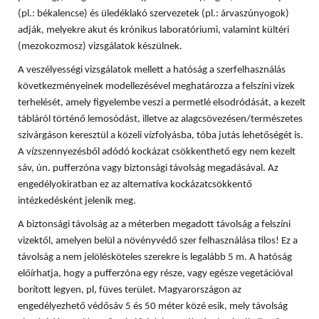
(pl.: békalencse) és üledéklakó szervezetek (pl.: árvaszúnyogok)
adják, melyekre akut és krónikus laboratóriumi, valamint kültéri
(mezokozmosz) vizsgálatok készülnek.
A veszélyességi vizsgálatok mellett a hatóság a szerfelhasználás
következményeinek modellezésével meghatározza a felszíni vizek
terhelését, amely figyelembe veszi a permetlé elsodródását, a kezelt
tábláról történő lemosódást, illetve az alagcsövezésen/természetes
szivárgáson keresztül a közeli vízfolyásba, tóba jutás lehetőségét is.
A vízszennyezésből adódó kockázat csökkenthető egy nem kezelt
sáv, ún. pufferzóna vagy biztonsági távolság megadásával. Az
engedélyokiratban ez az alternatíva kockázatcsökkentő
intézkedésként jelenik meg.
A biztonsági távolság az a méterben megadott távolság a felszíni
vizektől, amelyen belül a növényvédő szer felhasználása tilos! Ez a
távolság a nem jelölésköteles szerekre is legalább 5 m. A hatóság
előírhatja, hogy a pufferzóna egy része, vagy egésze vegetációval
borított legyen, pl, füves terület. Magyarországon az
engedélyezhető védősáv 5 és 50 méter közé esik, mely távolság