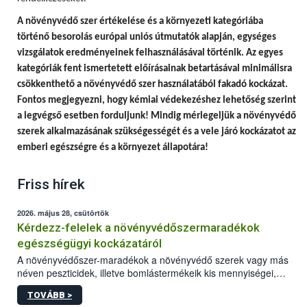
A
növényvédő szer értékelése és a környezeti kategóriába
történő besorolás európai uniós útmutatók alapján, egységes
vizsgálatok eredményeinek felhasználásával történik.
Az egyes
kategóriák fent ismertetett előírásainak betartásával minimálisra
csökkenthető a növényvédő szer használatából fakadó kockázat.
Fontos megjegyezni, hogy
kémiai védekezéshez lehetőség szerint
a legvégső esetben forduljunk! Mindig mérlegeljük a növényvédő
szerek alkalmazásának szükségességét és a vele járó kockázatot az
emberi egészségre és a környezet állapotára!
Friss hírek
2026. május 28, csütörtök
Kérdezz-felelek a növényvédőszermaradékok
egészségügyi kockázatáról
A növényvédőszer-maradékok a növényvédő szerek vagy más
néven peszticidek, illetve bomlástermékeik kis mennyiségei,
melyek a terményekben vagy azok felületén a betakarítást,
TOVÁBB >
szüretelést, illetve tárolást követően is megmaradhatnak. Az