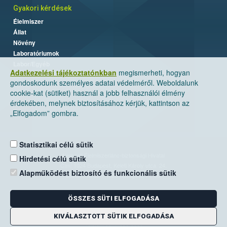
Gyakori kérdések
Élelmiszer
Állat
Növény
Laboratóriumok
Labor/Egyéb
Adatkezelési tájékoztatónkban
megismerheti, hogyan
gondoskodunk személyes adatai védelméről. Weboldalunk
cookie-kat (sütiket) használ a jobb felhasználói élmény
érdekében, melynek biztosításához kérjük, kattintson az
„Elfogadom” gombra.
Statisztikai célú sütik
Nemzeti Élelmiszerlánc-biztonsági Hivatal
Hirdetési célú sütik
Cím: 1024 Budapest, Keleti Károly utca. 24.
Alapműködést biztosító és funkcionális sütik
Levelezési cím: 1525 Budapest. Pf. 30.
ÖSSZES SÜTI ELFOGADÁSA
E-mail:
ugyfelszolgalat@nebih.gov.hu
Zöld szám: 06-80/263-244
KIVÁLASZTOTT SÜTIK ELFOGADÁSA
Telefon: 06-1/ 336-9000