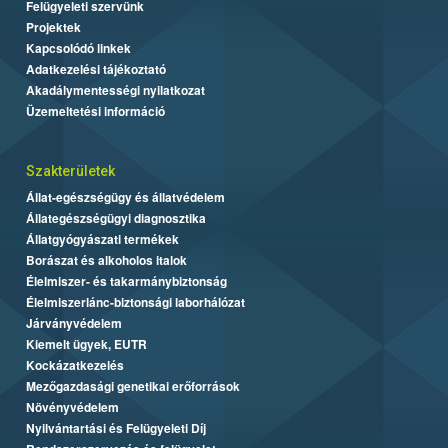
Felügyeleti szervünk
Projektek
Kapcsolódó linkek
Adatkezelési tájékoztató
Akadálymentességi nyilatkozat
Üzemeltetési információ
Szakterületek
Állat-egészségügy és állatvédelem
Állategészségügyi diagnosztika
Állatgyógyászati termékek
Borászat és alkoholos italok
Élelmiszer- és takarmánybiztonság
Élelmiszerlánc-biztonsági laborhálózat
Járványvédelem
Kiemelt ügyek, EUTR
Kockázatkezelés
Mezőgazdasági genetikai erőforrások
Növényvédelem
Nyilvántartási és Felügyeleti Díj