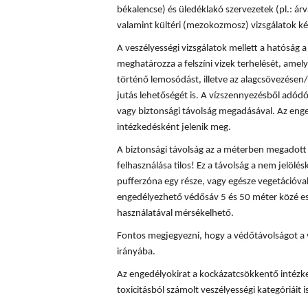
békalencse) és üledéklakó szervezetek (pl.: á
valamint kültéri (mezokozmosz) vizsgálatok ké
A veszélyességi vizsgálatok mellett a hatóság
meghatározza a felszíni vizek terhelését, amely
történő lemosódást, illetve az alagcsövezésen/
jutás lehetőségét is. A vízszennyezésből adód
vagy biztonsági távolság megadásával. Az enge
intézkedésként jelenik meg.
A biztonsági távolság az a méterben megadott t
felhasználása tilos! Ez a távolság a nem jelölés
pufferzóna egy része, vagy egésze vegetációval
engedélyezhető védősáv 5 és 50 méter közé es
használatával mérsékelhető.
Fontos megjegyezni, hogy a védőtávolságot a 
irányába.
Az engedélyokirat a kockázatcsökkentő intézke
toxicitásból számolt veszélyességi kategóriáit is