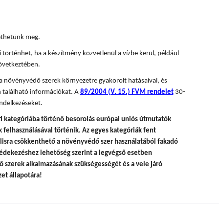
tethetünk meg.
 történhet, ha a készítmény közvetlenül a vízbe kerül, például
övetkeztében.
 a növényvédő szerek környezetre gyakorolt hatásaival, és
 található információkat. A
89/2004 (V. 15.) FVM rendelet
30-
ndelkezéseket.
i kategóriába történő besorolás európai uniós útmutatók
felhasználásával történik.
Az egyes kategóriák fent
álisra csökkenthető a növényvédő szer használatából fakadó
édekezéshez lehetőség szerint a legvégső esetben
 szerek alkalmazásának szükségességét és a vele járó
et állapotára!