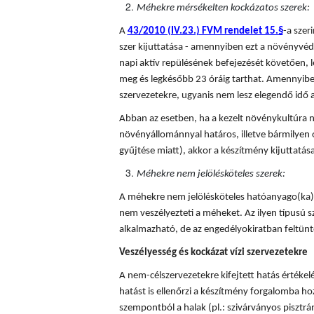
Méhekre mérsékelten kockázatos szerek:
A
43/2010 (IV.23.) FVM rendelet 15.§
-a sze
szer kijuttatása - amennyiben ezt a növényvédő
napi aktív repülésének befejezését követően, l
meg és legkésőbb 23 óráig tarthat. Amennyiben
szervezetekre, ugyanis nem lesz elegendő idő a
Abban az esetben, ha a kezelt növénykultúra n
növényállománnyal határos, illetve bármilyen 
gyűjtése miatt), akkor a készítmény kijuttatá
Méhekre nem jelölésköteles szerek:
A méhekre nem jelölésköteles hatóanyago(ka)t
nem veszélyezteti a méheket. Az ilyen típusú
alkalmazható, de az engedélyokiratban feltünte
Veszélyesség és kockázat vízi szervezetekre
A nem-célszervezetekre kifejtett hatás értékel
hatást is ellenőrzi a készítmény forgalomba hoza
szempontból a halak (pl.: szivárványos pisztráng)