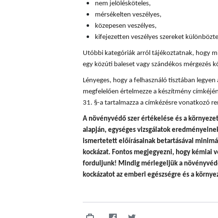
nem jelölésköteles,
mérsékelten veszélyes,
közepesen veszélyes,
kifejezetten veszélyes szereket különböz
Utóbbi kategóriák arról tájékoztatnak, hogy mi
egy közúti baleset vagy szándékos mérgezés k
Lényeges, hogy a felhasználó tisztában legyen
megfelelően értelmezze a készítmény címkéjén
31. §-a tartalmazza a címkézésre vonatkozó re
A
növényvédő szer értékelése és a környezet
alapján, egységes vizsgálatok eredményeinek 
ismertetett előírásainak betartásával minim
kockázat. Fontos megjegyezni, hogy
kémiai v
forduljunk! Mindig mérlegeljük a növényvédő
kockázatot az emberi egészségre és a környez