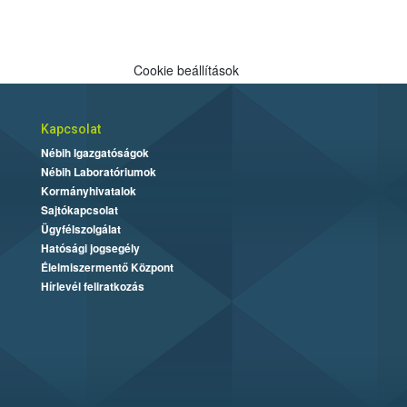
Cookie beállítások
Kapcsolat
Nébih Igazgatóságok
Nébih Laboratóriumok
Kormányhivatalok
Sajtókapcsolat
Ügyfélszolgálat
Hatósági jogsegély
Élelmiszermentő Központ
Hírlevél feliratkozás