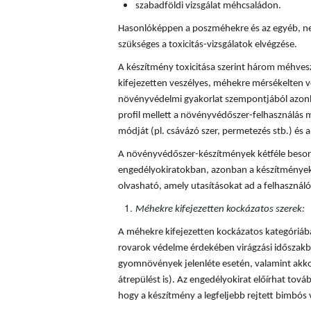
szabadföldi vizsgálat méhcsaládon.
Hasonlóképpen a poszméhekre és az egyéb, ne
szükséges a toxicitás-vizsgálatok elvégzése.
A készítmény toxicitása szerint három méhves
kifejezetten veszélyes, méhekre mérsékelten v
növényvédelmi gyakorlat szempontjából azonba
profil mellett a növényvédőszer-felhasználás mi
módját (pl. csávázó szer, permetezés stb.) és a 
A növényvédőszer-készítmények kétféle besorol
engedélyokiratokban, azonban a készítmények
olvasható, amely utasításokat ad a felhaszná
Méhekre kifejezetten kockázatos szerek:
A méhekre kifejezetten kockázatos kategóriá
rovarok védelme érdekében virágzási időszakba
gyomnövények jelenléte esetén, valamint akkor
átrepülést is). Az engedélyokirat előírhat tovább
hogy a készítmény a legfeljebb rejtett bimbós