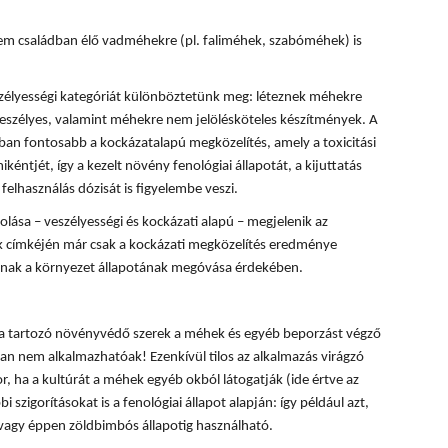
m családban élő vadméhekre (pl. faliméhek, szabóméhek) is
zélyességi kategóriát különböztetünk meg: léteznek méhekre
eszélyes, valamint méhekre nem jelölésköteles készítmények. A
n fontosabb a kockázatalapú megközelítés, amely a toxicitási
kéntjét, így a kezelt növény fenológiai állapotát, a kijuttatás
felhasználás dózisát is figyelembe veszi.
ása – veszélyességi és kockázati alapú – megjelenik az
 címkéjén már csak a kockázati megközelítés eredménye
lónak a környezet állapotának megóvása érdekében.
ba tartozó növényvédő szerek a méhek és egyéb beporzást végző
n nem alkalmazhatóak! Ezenkívül tilos az alkalmazás virágzó
, ha a kultúrát a méhek egyéb okból látogatják (ide értve az
i szigorításokat is a fenológiai állapot alapján: így például azt,
 vagy éppen zöldbimbós állapotig használható.