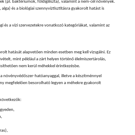
k (pl. baktériumok, földigiliszta), valamint a nem-cél növények.
, alga) és a biológiai szennyvíztisztításra gyakorolt hatást is
 és a vízi szervezetekre vonatkozó kategóriákat, valamint az
olt hatását alapvetően minden esetben meg kell vizsgálni. Ez
ivételt, mint például a zárt helyen történő élelmiszertárolás,
űsíthetően nem kerül méhekkel érintkezésbe.
 a növényvédőszer-hatóanyaggal, illetve a készítménnyel
ény megfelelően besorolható legyen a méhekre gyakorolt
 következők:
 egyeden,
n,
ras),