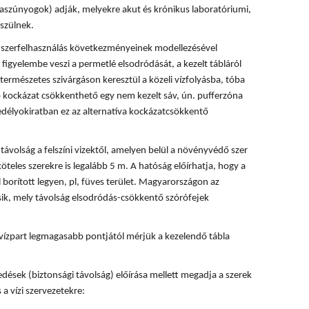
rvaszúnyogok) adják, melyekre akut és krónikus laboratóriumi,
szülnek.
 a szerfelhasználás következményeinek modellezésével
 figyelembe veszi a permetlé elsodródását, a kezelt tábláról
természetes szivárgáson keresztül a közeli vízfolyásba, tóba
ó kockázat csökkenthető egy nem kezelt sáv, ún. pufferzóna
délyokiratban ez az alternatíva kockázatcsökkentő
ávolság a felszíni vizektől, amelyen belül a növényvédő szer
köteles szerekre is legalább 5 m. A hatóság előírhatja, hogy a
 borított legyen, pl, füves terület. Magyarországon az
ik, mely távolság elsodródás-csökkentő szórófejek
vízpart legmagasabb pontjától mérjük a kezelendő tábla
dések (biztonsági távolság) előírása mellett megadja a szerek
 a vízi szervezetekre: