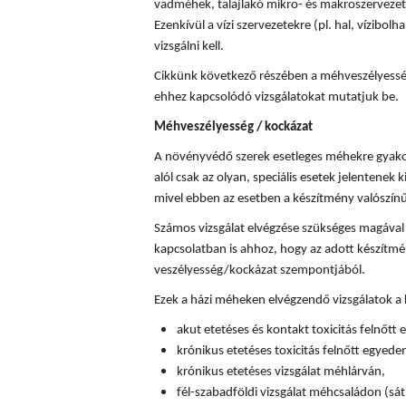
vadméhek, talajlakó mikro- és makroszervezete
Ezenkívül a vízi szervezetekre (pl. hal, vízibolha
vizsgálni kell.
Cikkünk következő részében a méhveszélyességi
ehhez kapcsolódó vizsgálatokat mutatjuk be.
Méhveszélyesség / kockázat
A növényvédő szerek esetleges méhekre gyakor
alól csak az olyan, speciális esetek jelentenek k
mivel ebben az esetben a készítmény valószín
Számos vizsgálat elvégzése szükséges magával
kapcsolatban is ahhoz, hogy az adott készítm
veszélyesség/kockázat szempontjából.
Ezek a házi méheken elvégzendő vizsgálatok a
akut etetéses és kontakt toxicitás felnőtt
krónikus etetéses toxicitás felnőtt egyede
krónikus etetéses vizsgálat méhlárván,
fél-szabadföldi vizsgálat méhcsaládon (sát