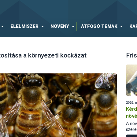
ÉLELMISZER
NÖVÉNY
ÁTFOGÓ TÉMÁK
KA
osítása a környezeti kockázat
Fris
2026. 
Kérd
növ
egés
A nö
szere
bomlá