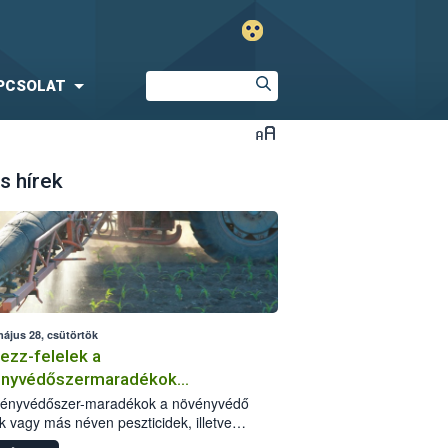
PCSOLAT
s hírek
május 28, csütörtök
ezz-felelek a
ényvédőszermaradékok
zségügyi kockázatáról
vényvédőszer-maradékok a növényvédő
k vagy más néven peszticidek, illetve
stermékeik kis mennyiségei, melyek a