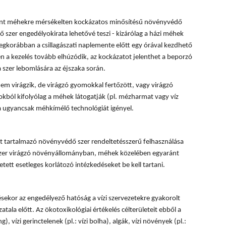
rint méhekre mérsékelten kockázatos minősítésű növényvédő
 szer engedélyokirata lehetővé teszi - kizárólag a házi méhek
egkorábban a csillagászati naplemente előtt egy órával kezdhető
 a kezelés tovább elhúzódik, az kockázatot jelenthet a beporzó
 szer lebomlására az éjszaka során.
em virágzik, de virágzó gyomokkal fertőzött, vagy virágzó
okból kifolyólag a méhek látogatják (pl. mézharmat vagy víz
sa ugyancsak méhkímélő technológiát igényel.
 tartalmazó növényvédő szer rendeltetésszerű felhasználása
 szer virágzó növényállományban, méhek közelében egyaránt
tett esetleges korlátozó intézkedéseket be kell tartani.
ésekor az engedélyező hatóság a vízi szervezetekre gyakorolt
tala előtt. Az ökotoxikológiai értékelés célterületeit ebből a
, vízi gerinctelenek (pl.: vízi bolha), algák, vízi növények (pl.: