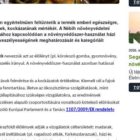
TO
termé
szüret
megma
növén
 egyértelműen feltüntetik a termék emberi egészségre,
esete
ének, kockázatának mértékét. A Nébih növényvédelmi
lenni
émához kapcsolódóan a növényvédőszer-használat házi
szerm
 veszélyességének meghatározását és kategóriáit
melye
2026. 
kis m
Segé
ek
nevezzük azt az élőlényt (pl. kórokozó gomba, gyomnövény,
jelen
nézve
növé
ezelés irányul. A növényvédőszer-használat azonban hatással
Új tá
Élelm
sok felmérése és a kockázatok értékelése. Kiemelt cél a fajok
számá
TO
a fenntartása, illetve az ökoszisztéma-szolgáltatások, mint
növén
tevék
állapításához szükséges vizsgálatokra, az eredmények
össze
slésen alapuló csoportosítására vonatkozó kötelező előírásokat
működ
zóló Európai Parlament és a Tanács
1107/2009/EK rendelet
e
hatósá
árazföldi élőlények adják a vizsgálatok célterületeit: madarak,
él ízeltlábúak (pl. ragadozó atkák, fürkészdarazsak), házi és