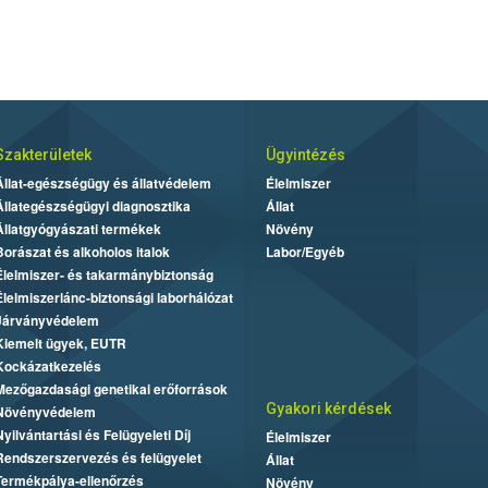
Szakterületek
Ügyintézés
Állat-egészségügy és állatvédelem
Élelmiszer
Állategészségügyi diagnosztika
Állat
Állatgyógyászati termékek
Növény
Borászat és alkoholos italok
Labor/Egyéb
Élelmiszer- és takarmánybiztonság
Élelmiszerlánc-biztonsági laborhálózat
Járványvédelem
Kiemelt ügyek, EUTR
Kockázatkezelés
Mezőgazdasági genetikai erőforrások
Gyakori kérdések
Növényvédelem
Nyilvántartási és Felügyeleti Díj
Élelmiszer
Rendszerszervezés és felügyelet
Állat
Termékpálya-ellenőrzés
Növény