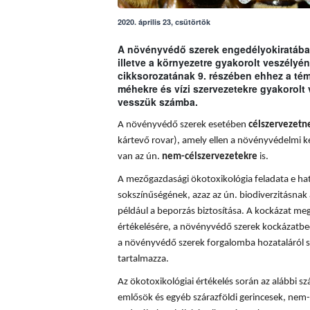
2020. április 23, csütörtök
A növényvédő szerek engedélyokiratában
illetve a környezetre gyakorolt veszély
cikksorozatának 9. részében ehhez a t
méhekre és vízi szervezetekre gyakorolt
vesszük számba.
A növényvédő szerek esetében
célszervezetn
kártevő rovar), amely ellen a növényvédelmi k
van az ún.
nem-célszervezetekre
is.
A mezőgazdasági ökotoxikológia feladata e hatá
sokszínűségének, azaz az ún. biodiverzitásnak 
például a beporzás biztosítása. A
kockázat meg
értékelésére, a növényvédő szerek kockázatbec
a növényvédő szerek forgalomba hozataláról s
tartalmazza.
Az ökotoxikológiai értékelés során az alábbi sz
emlősök és egyéb szárazföldi gerincesek, nem-c