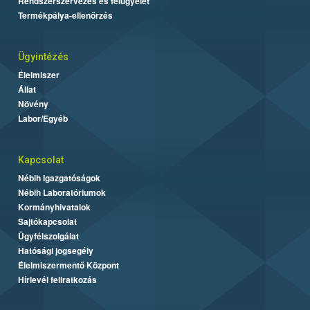
Rendszerszervezés és felügyelet
Termékpálya-ellenőrzés
Ügyintézés
Élelmiszer
Állat
Növény
Labor/Egyéb
Kapcsolat
Nébih Igazgatóságok
Nébih Laboratóriumok
Kormányhivatalok
Sajtókapcsolat
Ügyfélszolgálat
Hatósági jogsegély
Élelmiszermentő Központ
Hírlevél feliratkozás