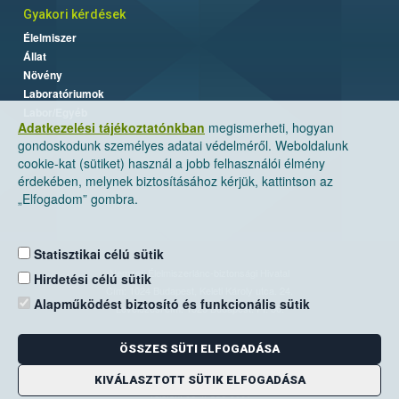
Gyakori kérdések
Élelmiszer
Állat
Növény
Laboratóriumok
Labor/Egyéb
Adatkezelési tájékoztatónkban
megismerheti, hogyan
gondoskodunk személyes adatai védelméről. Weboldalunk
cookie-kat (sütiket) használ a jobb felhasználói élmény
érdekében, melynek biztosításához kérjük, kattintson az
„Elfogadom” gombra.
Statisztikai célú sütik
Nemzeti Élelmiszerlánc-biztonsági Hivatal
Hirdetési célú sütik
Cím: 1024 Budapest, Keleti Károly utca. 24.
Alapműködést biztosító és funkcionális sütik
Levelezési cím: 1525 Budapest. Pf. 30.
ÖSSZES SÜTI ELFOGADÁSA
E-mail:
ugyfelszolgalat@nebih.gov.hu
Zöld szám: 06-80/263-244
KIVÁLASZTOTT SÜTIK ELFOGADÁSA
Telefon: 06-1/ 336-9000