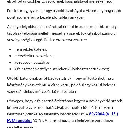
elsodródás-csökkentő szórófejek használatával mérsékelhető.
Fontos megjegyezni, hogy a védőtávolságot a vízpart legmagasabb
pontjától mérjük a kezelendő tábla irányába.
Az engedélyokirat a kockázatcsökkentő intézkedések (biztonsági
távolság) előírása mellett megadja a szerek toxicitásból számolt
veszélyességi kategóriáit is a vízi szervezetekre:
nem jelölésköteles,
mérsékelten veszélyes,
közepesen veszélyes,
kifejezetten veszélyes szereket különböztethetünk meg.
Utóbbi kategóriák arról tájékoztatnak, hogy mi történhet, ha a
készítmény közvetlenül a vízbe kerül, például egy közúti baleset
vagy szándékos mérgezés következtében.
Lényeges, hogy a felhasználó tisztában legyen a növényvédő szerek
környezetre gyakorolt hatásaival, és megfelelően értelmezze a
készítmény címkéjén található információkat. A
89/2004 (V. 15.)
FVM rendelet
30-31. §-a tartalmazza a címkézésre vonatkozó
rendelkezéseket.