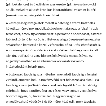
(pl.: békalencse) és üledéklakó szervezetek (pl.: árvaszúnyogok)
adják, melyekre akut és krónikus laboratóriumi, valamint kültéri
(mezokozmosz) vizsgálatok készülnek.
A veszélyességi vizsgálatok mellett a hatóság a szerfelhasználás
következményeinek modellezésével meghatározza a felszíni vizek
terhelését, amely figyelembe veszi a permetlé elsodródását, a kezelt
tábláról történő lemosódást, illetve az alagcsövezésen/természetes
szivárgáson keresztül a közeli vízfolyásba, tóba jutás lehetőségét is.
A vízszennyezésből adódó kockázat csökkenthető egy nem kezelt
sáv, ún. pufferzóna vagy biztonsági távolság megadásával. Az
engedélyokiratban ez az alternatíva kockázatcsökkentő
intézkedésként jelenik meg.
A biztonsági távolság az a méterben megadott távolság a felszíni
vizektől, amelyen belül a növényvédő szer felhasználása tilos! Ez a
távolság a nem jelölésköteles szerekre is legalább 5 m. A hatóság
előírhatja, hogy a pufferzóna egy része, vagy egésze vegetációval
borított legyen, pl, füves terület. Magyarországon az
engedélyezhető védősáv 5 és 50 méter közé esik, mely távolság