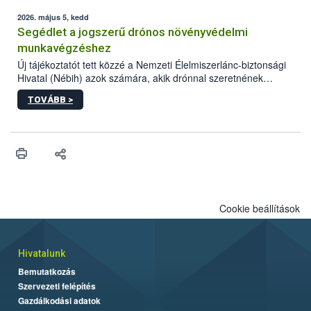
elvárt hatás kifejtéséhez a növényvédő szerek bizonyos
mennyiségének esetenként a kezelt terményeken is jelen kell
2026. május 5, kedd
lennie. Nem minden élelmiszer tartalmaz szermaradékot.
Segédlet a jogszerű drónos növényvédelmi
Azokban az élelmiszerekben is, melyekben kimutathatóak,
munkavégzéshez
általában csak nagyon kis mennyiségben vannak jelen, így nem
Új tájékoztatót tett közzé a Nemzeti Élelmiszerlánc-biztonsági
jelenthetnek kockázatot a fogyasztó egészségére nézve.
Hivatal (Nébih) azok számára, akik drónnal szeretnének
növényvédelmi vagy tápanyag-gazdálkodási tevékenységet
TOVÁBB >
végezni Magyarországon. Az összefoglaló részletesen
szerepelnek a jogszerű működéshez szükséges személyi,
műszaki és hatósági feltételek.
Cookie beállítások
Hivatalunk
Bemutatkozás
Szervezeti felépítés
Gazdálkodási adatok