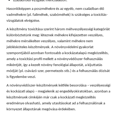
szabadföldi vizsgálat méhcsaládon.
Hasonlóképpen a poszméhekre és az egyéb, nem családban élő
vadméhekre (pl. faliméhek, szabóméhek) is szükséges a toxicitás-
vizsgálatok elvégzése.
A készítmény toxicitása szerint három méhveszélyességi kategóriát
különböztetünk meg: léteznek méhekre kifejezetten veszélyes,
méhekre mérsékelten veszélyes, valamint méhekre nem
jelölésköteles készítmények. A növényvédelmi gyakorlat
szempontjából azonban fontosabb a kockázatalapú megközelítés,
amely a toxicitási profil mellett a növényvédőszer-felhasználás
mikéntjét, így a kezelt növény fenológiai állapotát, a kijuttatás
módját (pl. csávázó szer, permetezés stb.) és a felhasználás dózisát
is figyelembe veszi.
A növényvédőszer-készítmények kétféle besorolása – veszélyességi
és kockázati alapú – megjelenik az engedélyokiratokban, azonban a
készítmények címkéjén már csak a kockázati megközelítés
eredménye olvasható, amely utasításokat ad a felhasználónak a
környezet állapotának megóvása érdekében.