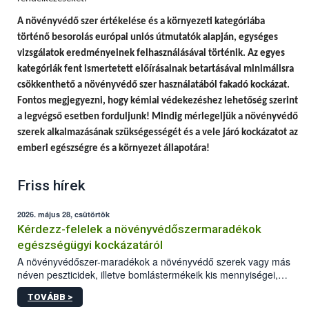
A
növényvédő szer értékelése és a környezeti kategóriába
történő besorolás európai uniós útmutatók alapján, egységes
vizsgálatok eredményeinek felhasználásával történik.
Az egyes
kategóriák fent ismertetett előírásainak betartásával minimálisra
csökkenthető a növényvédő szer használatából fakadó kockázat.
Fontos megjegyezni, hogy
kémiai védekezéshez lehetőség szerint
a legvégső esetben forduljunk! Mindig mérlegeljük a növényvédő
szerek alkalmazásának szükségességét és a vele járó kockázatot az
emberi egészségre és a környezet állapotára!
Friss hírek
2026. május 28, csütörtök
Kérdezz-felelek a növényvédőszermaradékok
egészségügyi kockázatáról
A növényvédőszer-maradékok a növényvédő szerek vagy más
néven peszticidek, illetve bomlástermékeik kis mennyiségei,
melyek a terményekben vagy azok felületén a betakarítást,
TOVÁBB >
szüretelést, illetve tárolást követően is megmaradhatnak. Az