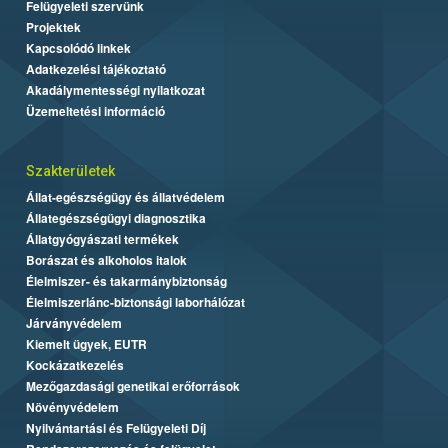
Felügyeleti szervünk
Projektek
Kapcsolódó linkek
Adatkezelési tájékoztató
Akadálymentességi nyilatkozat
Üzemeltetési információ
Szakterületek
Állat-egészségügy és állatvédelem
Állategészségügyi diagnosztika
Állatgyógyászati termékek
Borászat és alkoholos italok
Élelmiszer- és takarmánybiztonság
Élelmiszerlánc-biztonsági laborhálózat
Járványvédelem
Kiemelt ügyek, EUTR
Kockázatkezelés
Mezőgazdasági genetikai erőforrások
Növényvédelem
Nyilvántartási és Felügyeleti Díj