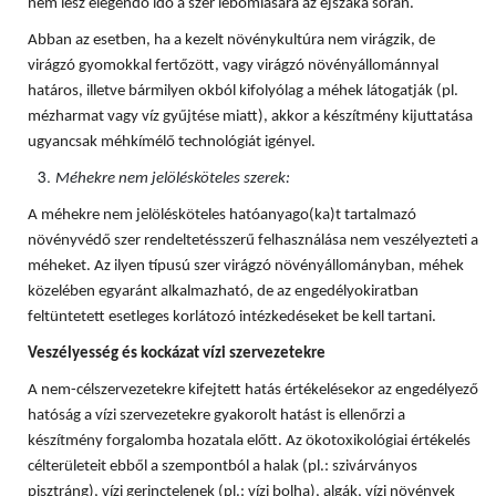
nem lesz elegendő idő a szer lebomlására az éjszaka során.
Abban az esetben, ha a kezelt növénykultúra nem virágzik, de
virágzó gyomokkal fertőzött, vagy virágzó növényállománnyal
határos, illetve bármilyen okból kifolyólag a méhek látogatják (pl.
mézharmat vagy víz gyűjtése miatt), akkor a készítmény kijuttatása
ugyancsak méhkímélő technológiát igényel.
Méhekre nem jelölésköteles szerek:
A méhekre nem jelölésköteles hatóanyago(ka)t tartalmazó
növényvédő szer rendeltetésszerű felhasználása nem veszélyezteti a
méheket. Az ilyen típusú szer virágzó növényállományban, méhek
közelében egyaránt alkalmazható, de az engedélyokiratban
feltüntetett esetleges korlátozó intézkedéseket be kell tartani.
Veszélyesség és kockázat vízi szervezetekre
A nem-célszervezetekre kifejtett hatás értékelésekor az engedélyező
hatóság a vízi szervezetekre gyakorolt hatást is ellenőrzi a
készítmény forgalomba hozatala előtt. Az ökotoxikológiai értékelés
célterületeit ebből a szempontból a halak (pl.: szivárványos
pisztráng), vízi gerinctelenek (pl.: vízi bolha), algák, vízi növények