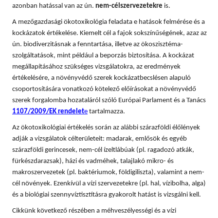
azonban hatással van az ún.
nem-célszervezetekre
is.
A mezőgazdasági ökotoxikológia feladata e hatások felmérése és a
kockázatok értékelése. Kiemelt cél a fajok sokszínűségének, azaz az
ún. biodiverzitásnak a fenntartása, illetve az ökoszisztéma-
szolgáltatások, mint például a beporzás biztosítása. A
kockázat
megállapításához szükséges vizsgálatokra, az eredmények
értékelésére, a növényvédő szerek kockázatbecslésen alapuló
csoportosítására vonatkozó kötelező előírásokat a növényvédő
szerek forgalomba hozataláról szóló Európai Parlament és a Tanács
1107/2009/EK rendelet
e
tartalmazza.
Az ökotoxikológiai értékelés során az alábbi szárazföldi élőlények
adják a vizsgálatok célterületeit: madarak, emlősök és egyéb
szárazföldi gerincesek, nem-cél ízeltlábúak (pl. ragadozó atkák,
fürkészdarazsak), házi és vadméhek, talajlakó mikro- és
makroszervezetek (pl. baktériumok, földigiliszta), valamint a nem-
cél növények. Ezenkívül a vízi szervezetekre (pl. hal, vízibolha, alga)
és a biológiai szennyvíztisztításra gyakorolt hatást is vizsgálni kell.
Cikkünk következő részében a méhveszélyességi és a vízi