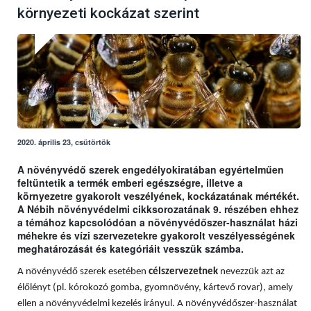
környezeti kockázat szerint
2020. április 23, csütörtök
A növényvédő szerek engedélyokiratában egyértelműen
feltüntetik a termék emberi egészségre, illetve a
környezetre gyakorolt veszélyének, kockázatának mértékét.
A Nébih növényvédelmi cikksorozatának 9. részében ehhez
a témához kapcsolódóan a növényvédőszer-használat házi
méhekre és vízi szervezetekre gyakorolt veszélyességének
meghatározását és kategóriáit vesszük számba.
A növényvédő szerek esetében
célszervezetnek
nevezzük azt az
élőlényt (pl. kórokozó gomba, gyomnövény, kártevő rovar), amely
ellen a növényvédelmi kezelés irányul. A növényvédőszer-használat