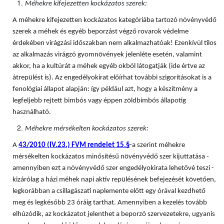
Méhekre kifejezetten kockázatos szerek:
A méhekre kifejezetten kockázatos kategóriába tartozó növényvédő
szerek a méhek és egyéb beporzást végző rovarok védelme
érdekében virágzási időszakban nem alkalmazhatóak! Ezenkívül tilos
az alkalmazás virágzó gyomnövények jelenléte esetén, valamint
akkor, ha a kultúrát a méhek egyéb okból látogatják (ide értve az
átrepülést is). Az engedélyokirat előírhat további szigorításokat is a
fenológiai állapot alapján: így például azt, hogy a készítmény a
legfeljebb rejtett bimbós vagy éppen zöldbimbós állapotig
használható.
Méhekre mérsékelten kockázatos szerek:
A
43/2010 (IV.23.) FVM rendelet 15.§
-a szerint méhekre
mérsékelten kockázatos minősítésű növényvédő szer kijuttatása -
amennyiben ezt a növényvédő szer engedélyokirata lehetővé teszi -
kizárólag a házi méhek napi aktív repülésének befejezését követően,
legkorábban a csillagászati naplemente előtt egy órával kezdhető
meg és legkésőbb 23 óráig tarthat. Amennyiben a kezelés tovább
elhúzódik, az kockázatot jelenthet a beporzó szervezetekre, ugyanis