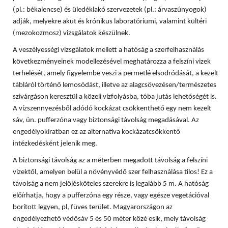
(pl.: békalencse) és üledéklakó szervezetek (pl.: árvaszúnyogok)
adják, melyekre akut és krónikus laboratóriumi, valamint kültéri
(mezokozmosz) vizsgálatok készülnek.
A veszélyességi vizsgálatok mellett a hatóság a szerfelhasználás
következményeinek modellezésével meghatározza a felszíni vizek
terhelését, amely figyelembe veszi a permetlé elsodródását, a kezelt
tábláról történő lemosódást, illetve az alagcsövezésen/természetes
szivárgáson keresztül a közeli vízfolyásba, tóba jutás lehetőségét is.
A vízszennyezésből adódó kockázat csökkenthető egy nem kezelt
sáv, ún. pufferzóna vagy biztonsági távolság megadásával. Az
engedélyokiratban ez az alternatíva kockázatcsökkentő
intézkedésként jelenik meg.
A biztonsági távolság az a méterben megadott távolság a felszíni
vizektől, amelyen belül a növényvédő szer felhasználása tilos! Ez a
távolság a nem jelölésköteles szerekre is legalább 5 m. A hatóság
előírhatja, hogy a pufferzóna egy része, vagy egésze vegetációval
borított legyen, pl, füves terület. Magyarországon az
engedélyezhető védősáv 5 és 50 méter közé esik, mely távolság