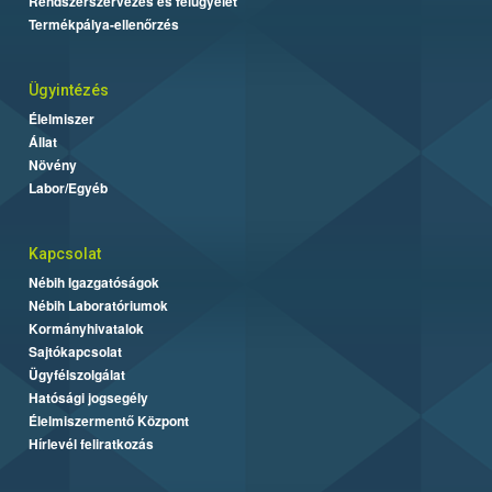
Rendszerszervezés és felügyelet
Termékpálya-ellenőrzés
Ügyintézés
Élelmiszer
Állat
Növény
Labor/Egyéb
Kapcsolat
Nébih Igazgatóságok
Nébih Laboratóriumok
Kormányhivatalok
Sajtókapcsolat
Ügyfélszolgálat
Hatósági jogsegély
Élelmiszermentő Központ
Hírlevél feliratkozás