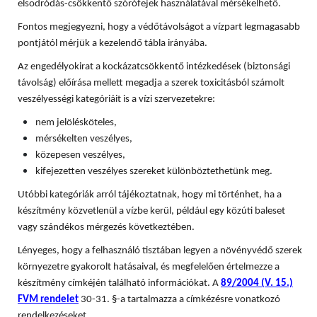
elsodródás-csökkentő szórófejek használatával mérsékelhető.
Fontos megjegyezni, hogy a védőtávolságot a vízpart legmagasabb
pontjától mérjük a kezelendő tábla irányába.
Az engedélyokirat a kockázatcsökkentő intézkedések (biztonsági
távolság) előírása mellett megadja a szerek toxicitásból számolt
veszélyességi kategóriáit is a vízi szervezetekre:
nem jelölésköteles,
mérsékelten veszélyes,
közepesen veszélyes,
kifejezetten veszélyes szereket különböztethetünk meg.
Utóbbi kategóriák arról tájékoztatnak, hogy mi történhet, ha a
készítmény közvetlenül a vízbe kerül, például egy közúti baleset
vagy szándékos mérgezés következtében.
Lényeges, hogy a felhasználó tisztában legyen a növényvédő szerek
környezetre gyakorolt hatásaival, és megfelelően értelmezze a
készítmény címkéjén található információkat. A
89/2004 (V. 15.)
FVM rendelet
30-31. §-a tartalmazza a címkézésre vonatkozó
rendelkezéseket.