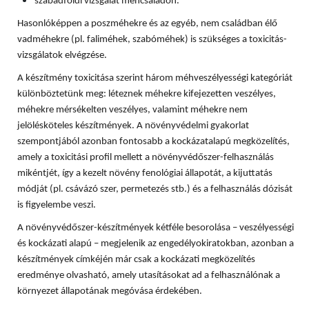
szabadföldi vizsgálat méhcsaládon.
Hasonlóképpen a poszméhekre és az egyéb, nem családban élő
vadméhekre (pl. faliméhek, szabóméhek) is szükséges a toxicitás-
vizsgálatok elvégzése.
A készítmény toxicitása szerint három méhveszélyességi kategóriát
különböztetünk meg: léteznek méhekre kifejezetten veszélyes,
méhekre mérsékelten veszélyes, valamint méhekre nem
jelölésköteles készítmények. A növényvédelmi gyakorlat
szempontjából azonban fontosabb a kockázatalapú megközelítés,
amely a toxicitási profil mellett a növényvédőszer-felhasználás
mikéntjét, így a kezelt növény fenológiai állapotát, a kijuttatás
módját (pl. csávázó szer, permetezés stb.) és a felhasználás dózisát
is figyelembe veszi.
A növényvédőszer-készítmények kétféle besorolása – veszélyességi
és kockázati alapú – megjelenik az engedélyokiratokban, azonban a
készítmények címkéjén már csak a kockázati megközelítés
eredménye olvasható, amely utasításokat ad a felhasználónak a
környezet állapotának megóvása érdekében.