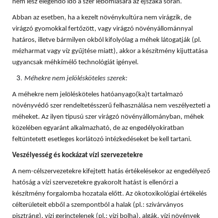
nem lesz elegendő idő a szer lebomlására az éjszaka során.
Abban az esetben, ha a kezelt növénykultúra nem virágzik, de
virágzó gyomokkal fertőzött, vagy virágzó növényállománnyal
határos, illetve bármilyen okból kifolyólag a méhek látogatják (pl.
mézharmat vagy víz gyűjtése miatt), akkor a készítmény kijuttatása
ugyancsak méhkímélő technológiát igényel.
Méhekre nem jelölésköteles szerek:
A méhekre nem jelölésköteles hatóanyago(ka)t tartalmazó
növényvédő szer rendeltetésszerű felhasználása nem veszélyezteti a
méheket. Az ilyen típusú szer virágzó növényállományban, méhek
közelében egyaránt alkalmazható, de az engedélyokiratban
feltüntetett esetleges korlátozó intézkedéseket be kell tartani.
Veszélyesség és kockázat vízi szervezetekre
A nem-célszervezetekre kifejtett hatás értékelésekor az engedélyező
hatóság a vízi szervezetekre gyakorolt hatást is ellenőrzi a
készítmény forgalomba hozatala előtt. Az ökotoxikológiai értékelés
célterületeit ebből a szempontból a halak (pl.: szivárványos
pisztráng), vízi gerinctelenek (pl.: vízi bolha), algák, vízi növények