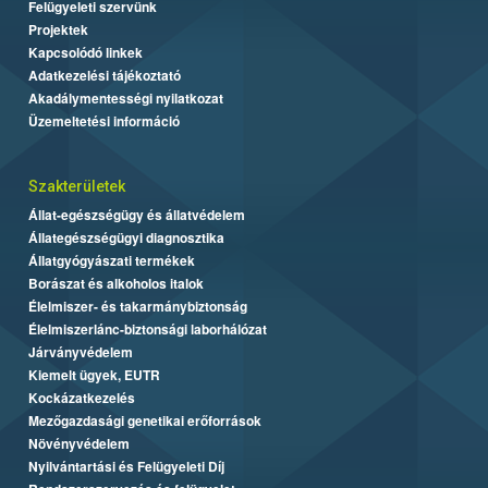
Felügyeleti szervünk
Projektek
Kapcsolódó linkek
Adatkezelési tájékoztató
Akadálymentességi nyilatkozat
Üzemeltetési információ
Szakterületek
Állat-egészségügy és állatvédelem
Állategészségügyi diagnosztika
Állatgyógyászati termékek
Borászat és alkoholos italok
Élelmiszer- és takarmánybiztonság
Élelmiszerlánc-biztonsági laborhálózat
Járványvédelem
Kiemelt ügyek, EUTR
Kockázatkezelés
Mezőgazdasági genetikai erőforrások
Növényvédelem
Nyilvántartási és Felügyeleti Díj