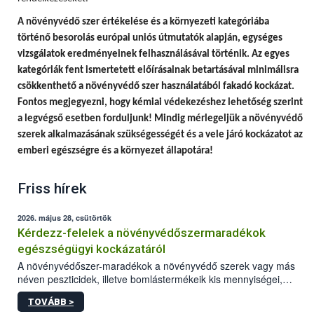
A
növényvédő szer értékelése és a környezeti kategóriába
történő besorolás európai uniós útmutatók alapján, egységes
vizsgálatok eredményeinek felhasználásával történik.
Az egyes
kategóriák fent ismertetett előírásainak betartásával minimálisra
csökkenthető a növényvédő szer használatából fakadó kockázat.
Fontos megjegyezni, hogy
kémiai védekezéshez lehetőség szerint
a legvégső esetben forduljunk! Mindig mérlegeljük a növényvédő
szerek alkalmazásának szükségességét és a vele járó kockázatot az
emberi egészségre és a környezet állapotára!
Friss hírek
2026. május 28, csütörtök
Kérdezz-felelek a növényvédőszermaradékok
egészségügyi kockázatáról
A növényvédőszer-maradékok a növényvédő szerek vagy más
néven peszticidek, illetve bomlástermékeik kis mennyiségei,
melyek a terményekben vagy azok felületén a betakarítást,
TOVÁBB >
szüretelést, illetve tárolást követően is megmaradhatnak. Az