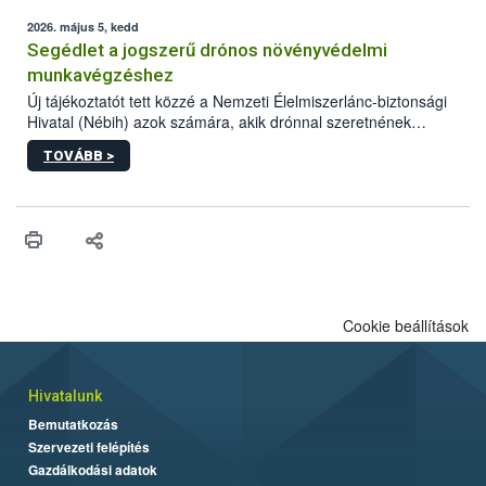
elvárt hatás kifejtéséhez a növényvédő szerek bizonyos
mennyiségének esetenként a kezelt terményeken is jelen kell
2026. május 5, kedd
lennie. Nem minden élelmiszer tartalmaz szermaradékot.
Segédlet a jogszerű drónos növényvédelmi
Azokban az élelmiszerekben is, melyekben kimutathatóak,
munkavégzéshez
általában csak nagyon kis mennyiségben vannak jelen, így nem
Új tájékoztatót tett közzé a Nemzeti Élelmiszerlánc-biztonsági
jelenthetnek kockázatot a fogyasztó egészségére nézve.
Hivatal (Nébih) azok számára, akik drónnal szeretnének
növényvédelmi vagy tápanyag-gazdálkodási tevékenységet
TOVÁBB >
végezni Magyarországon. Az összefoglaló részletesen
szerepelnek a jogszerű működéshez szükséges személyi,
műszaki és hatósági feltételek.
Cookie beállítások
Hivatalunk
Bemutatkozás
Szervezeti felépítés
Gazdálkodási adatok