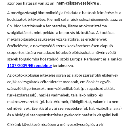
azonban hatással van az ún.
nem-célszervezetekre
is.
A mezőgazdasági ökotoxikológia feladata e hatások felmérése és a
kockázatok értékelése. Kiemelt cél a fajok sokszínűségének, azaz az
ún. biodiverzitásnak a fenntartása, illetve az ökoszisztéma-
szolgáltatások, mint például a beporzás biztosítása. A
kockázat
megállapításához szükséges vizsgálatokra, az eredmények
értékelésére, a növényvédő szerek kockázatbecslésen alapuló
csoportosítására vonatkozó kötelező előírásokat a növényvédő
szerek forgalomba hozataláról szóló Európai Parlament és a Tanács
1107/2009/EK rendelet
e
tartalmazza.
Az ökotoxikológiai értékelés során az alábbi szárazföldi élőlények
adják a vizsgálatok célterületeit: madarak, emlősök és egyéb
szárazföldi gerincesek, nem-cél ízeltlábúak (pl. ragadozó atkák,
fürkészdarazsak), házi és vadméhek, talajlakó mikro- és
makroszervezetek (pl. baktériumok, földigiliszta), valamint a nem-
cél növények. Ezenkívül a vízi szervezetekre (pl. hal, vízibolha, alga)
és a biológiai szennyvíztisztításra gyakorolt hatást is vizsgálni kell.
Cikkünk következő részében a méhveszélyességi és a vízi