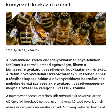
környezeti kockázat szerint
2020. április 23, csütörtök
A növényvédő szerek engedélyokiratában egyértelműen
feltüntetik a termék emberi egészségre, illetve a
környezetre gyakorolt veszélyének, kockázatának mértékét.
A Nébih növényvédelmi cikksorozatának 9. részében ehhez
a témához kapcsolódóan a növényvédőszer-használat házi
méhekre és vízi szervezetekre gyakorolt veszélyességének
meghatározását és kategóriáit vesszük számba.
A növényvédő szerek esetében
célszervezetnek
nevezzük azt az
élőlényt (pl. kórokozó gomba, gyomnövény, kártevő rovar), amely
ellen a növényvédelmi kezelés irányul. A növényvédőszer-használat