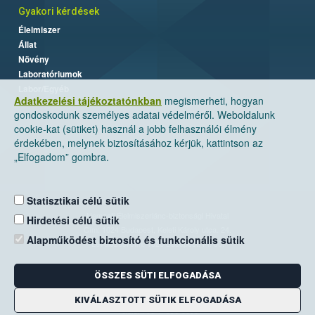
Gyakori kérdések
Élelmiszer
Állat
Növény
Laboratóriumok
Labor/Egyéb
Adatkezelési tájékoztatónkban
megismerheti, hogyan
gondoskodunk személyes adatai védelméről. Weboldalunk
cookie-kat (sütiket) használ a jobb felhasználói élmény
érdekében, melynek biztosításához kérjük, kattintson az
„Elfogadom” gombra.
Statisztikai célú sütik
Nemzeti Élelmiszerlánc-biztonsági Hivatal
Hirdetési célú sütik
Cím: 1024 Budapest, Keleti Károly utca. 24.
Alapműködést biztosító és funkcionális sütik
Levelezési cím: 1525 Budapest. Pf. 30.
ÖSSZES SÜTI ELFOGADÁSA
E-mail:
ugyfelszolgalat@nebih.gov.hu
Zöld szám: 06-80/263-244
KIVÁLASZTOTT SÜTIK ELFOGADÁSA
Telefon: 06-1/ 336-9000