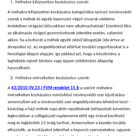
Méhekre kifejezetten kockázatos szerek:
A méhekre kifejezetten kockázatos kategóriába tartozó növényvédő
szerek a méhek és egyéb beporzást végző rovarok védelme
érdekében virágzási időszakban nem alkalmazhatóak! Ezenkívül tilos
az alkalmazás virágzó gyomnövények jelenléte esetén, valamint
akkor, ha a kultúrát a méhek egyéb okból látogatják (ide értve az
átrepülést is). Az engedélyokirat előírhat további szigorításokat is a
fenológiai állapot alapján: így például azt, hogy a készítmény a
legfeljebb rejtett bimbós vagy éppen zöldbimbós állapotig
használható.
Méhekre mérsékelten kockázatos szerek:
A
43/2010 (IV.23.) FVM rendelet 15.§
-a szerint méhekre
mérsékelten kockázatos minősítésű növényvédő szer kijuttatása -
amennyiben ezt a növényvédő szer engedélyokirata lehetővé teszi -
kizárólag a házi méhek napi aktív repülésének befejezését követően,
legkorábban a csillagászati naplemente előtt egy órával kezdhető
meg és legkésőbb 23 óráig tarthat. Amennyiben a kezelés tovább
elhúzódik, az kockázatot jelenthet a beporzó szervezetekre, ugyanis