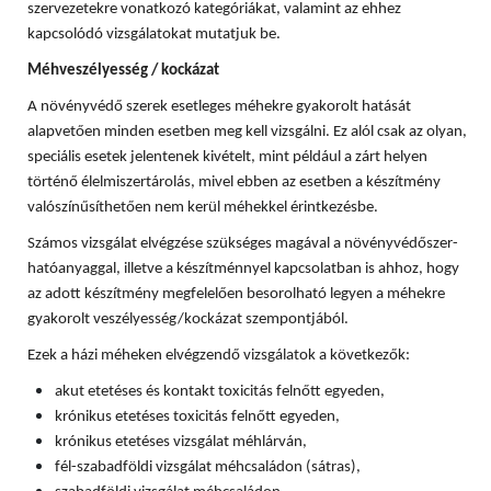
szervezetekre vonatkozó kategóriákat, valamint az ehhez
kapcsolódó vizsgálatokat mutatjuk be.
Méhveszélyesség / kockázat
A növényvédő szerek esetleges méhekre gyakorolt hatását
alapvetően minden esetben meg kell vizsgálni. Ez alól csak az olyan,
speciális esetek jelentenek kivételt, mint például a zárt helyen
történő élelmiszertárolás, mivel ebben az esetben a készítmény
valószínűsíthetően nem kerül méhekkel érintkezésbe.
Számos vizsgálat elvégzése szükséges magával a növényvédőszer-
hatóanyaggal, illetve a készítménnyel kapcsolatban is ahhoz, hogy
az adott készítmény megfelelően besorolható legyen a méhekre
gyakorolt veszélyesség/kockázat szempontjából.
Ezek a házi méheken elvégzendő vizsgálatok a következők:
akut etetéses és kontakt toxicitás felnőtt egyeden,
krónikus etetéses toxicitás felnőtt egyeden,
krónikus etetéses vizsgálat méhlárván,
fél-szabadföldi vizsgálat méhcsaládon (sátras),