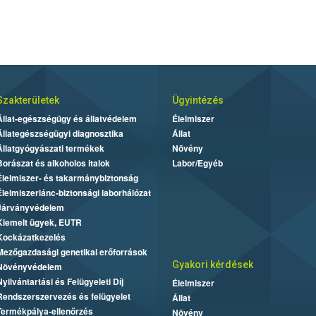
Szakterületek
Ügyintézés
Állat-egészségügy és állatvédelem
Élelmiszer
Állategészségügyi diagnosztika
Állat
Állatgyógyászati termékek
Növény
Borászat és alkoholos italok
Labor/Egyéb
Élelmiszer- és takarmánybiztonság
Élelmiszerlánc-biztonsági laborhálózat
Járványvédelem
Kiemelt ügyek, EUTR
Kockázatkezelés
Mezőgazdasági genetikai erőforrások
Gyakori kérdések
Növényvédelem
Nyilvántartási és Felügyeleti Díj
Élelmiszer
Rendszerszervezés és felügyelet
Állat
Termékpálya-ellenőrzés
Növény