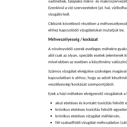
vadméhek, talajlakó mikro- és makroszervezete
Ezenkívül a vízi szervezetekre (pl. hal, vízibolha
vizsgálni kell.
Cikkünk következő részében a méhveszélyességi
ehhez kapcsolódó vizsgálatokat mutatjuk be.
Méhveszélyesség / kockázat
A növényvédő szerek esetleges méhekre gyakor
alól csak az olyan, speciális esetek jelentenek k
mivel ebben az esetben a készítmény valószín
Számos vizsgálat elvégzése szükséges magával
kapcsolatban is ahhoz, hogy az adott készítm
veszélyesség/kockázat szempontjából.
Ezek a házi méheken elvégzendő vizsgálatok a
akut etetéses és kontakt toxicitás felnőtt
krónikus etetéses toxicitás felnőtt egyede
krónikus etetéses vizsgálat méhlárván,
fél-szabadföldi vizsgálat méhcsaládon (sát