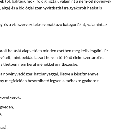
k (pl. baktériumok, földigiliszta), valamint a nem-cél növények.
, alga) és a biológiai szennyvíztisztításra gyakorolt hatást is
 és a vízi szervezetekre vonatkozó kategóriákat, valamint az
olt hatását alapvetően minden esetben meg kell vizsgálni. Ez
ivételt, mint például a zárt helyen történő élelmiszertárolás,
űsíthetően nem kerül méhekkel érintkezésbe.
 a növényvédőszer-hatóanyaggal, illetve a készítménnyel
ény megfelelően besorolható legyen a méhekre gyakorolt
 következők:
 egyeden,
n,
ras),