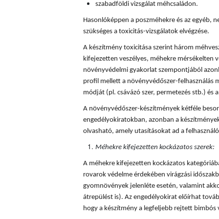
szabadföldi vizsgálat méhcsaládon.
Hasonlóképpen a poszméhekre és az egyéb, ne
szükséges a toxicitás-vizsgálatok elvégzése.
A készítmény toxicitása szerint három méhves
kifejezetten veszélyes, méhekre mérsékelten v
növényvédelmi gyakorlat szempontjából azonba
profil mellett a növényvédőszer-felhasználás mi
módját (pl. csávázó szer, permetezés stb.) és a 
A növényvédőszer-készítmények kétféle besorol
engedélyokiratokban, azonban a készítmények
olvasható, amely utasításokat ad a felhaszná
Méhekre kifejezetten kockázatos szerek:
A méhekre kifejezetten kockázatos kategóriá
rovarok védelme érdekében virágzási időszakba
gyomnövények jelenléte esetén, valamint akkor
átrepülést is). Az engedélyokirat előírhat tovább
hogy a készítmény a legfeljebb rejtett bimbós