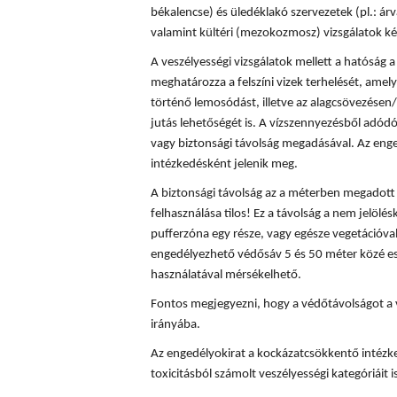
békalencse) és üledéklakó szervezetek (pl.: á
valamint kültéri (mezokozmosz) vizsgálatok ké
A veszélyességi vizsgálatok mellett a hatóság
meghatározza a felszíni vizek terhelését, amely
történő lemosódást, illetve az alagcsövezésen/
jutás lehetőségét is. A vízszennyezésből adód
vagy biztonsági távolság megadásával. Az enge
intézkedésként jelenik meg.
A biztonsági távolság az a méterben megadott t
felhasználása tilos! Ez a távolság a nem jelölés
pufferzóna egy része, vagy egésze vegetációval
engedélyezhető védősáv 5 és 50 méter közé es
használatával mérsékelhető.
Fontos megjegyezni, hogy a védőtávolságot a 
irányába.
Az engedélyokirat a kockázatcsökkentő intézke
toxicitásból számolt veszélyességi kategóriáit is