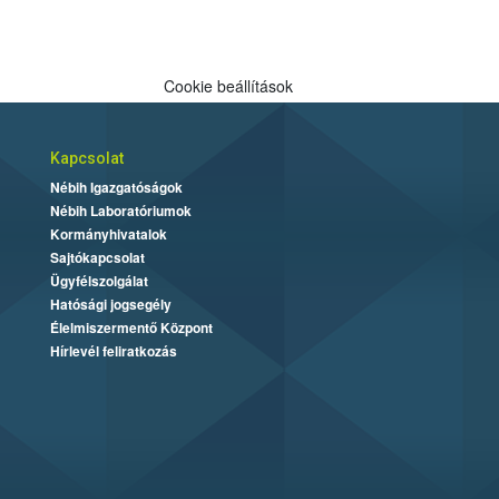
Cookie beállítások
Kapcsolat
Nébih Igazgatóságok
Nébih Laboratóriumok
Kormányhivatalok
Sajtókapcsolat
Ügyfélszolgálat
Hatósági jogsegély
Élelmiszermentő Központ
Hírlevél feliratkozás