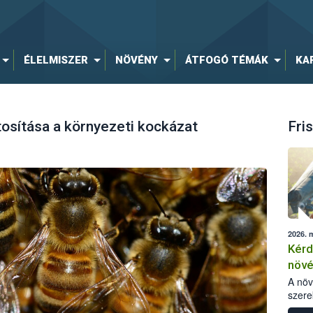
ÉLELMISZER
NÖVÉNY
ÁTFOGÓ TÉMÁK
KA
osítása a környezeti kockázat
Fris
2026. 
Kérd
növ
egés
A nö
szere
bomlá