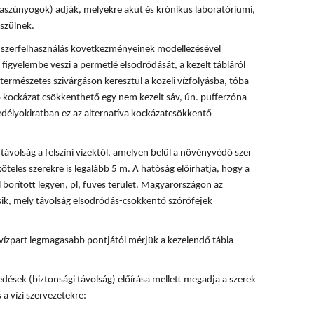
rvaszúnyogok) adják, melyekre akut és krónikus laboratóriumi,
szülnek.
 a szerfelhasználás következményeinek modellezésével
 figyelembe veszi a permetlé elsodródását, a kezelt tábláról
természetes szivárgáson keresztül a közeli vízfolyásba, tóba
ó kockázat csökkenthető egy nem kezelt sáv, ún. pufferzóna
délyokiratban ez az alternatíva kockázatcsökkentő
ávolság a felszíni vizektől, amelyen belül a növényvédő szer
köteles szerekre is legalább 5 m. A hatóság előírhatja, hogy a
 borított legyen, pl, füves terület. Magyarországon az
ik, mely távolság elsodródás-csökkentő szórófejek
vízpart legmagasabb pontjától mérjük a kezelendő tábla
dések (biztonsági távolság) előírása mellett megadja a szerek
 a vízi szervezetekre: