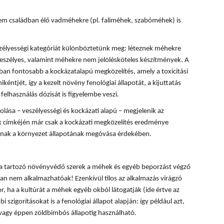
m családban élő vadméhekre (pl. faliméhek, szabóméhek) is
zélyességi kategóriát különböztetünk meg: léteznek méhekre
eszélyes, valamint méhekre nem jelölésköteles készítmények. A
n fontosabb a kockázatalapú megközelítés, amely a toxicitási
kéntjét, így a kezelt növény fenológiai állapotát, a kijuttatás
felhasználás dózisát is figyelembe veszi.
ása – veszélyességi és kockázati alapú – megjelenik az
 címkéjén már csak a kockázati megközelítés eredménye
lónak a környezet állapotának megóvása érdekében.
ba tartozó növényvédő szerek a méhek és egyéb beporzást végző
n nem alkalmazhatóak! Ezenkívül tilos az alkalmazás virágzó
, ha a kultúrát a méhek egyéb okból látogatják (ide értve az
i szigorításokat is a fenológiai állapot alapján: így például azt,
 vagy éppen zöldbimbós állapotig használható.