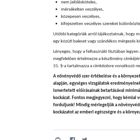
nem jelölésköteles,
mérsékelten veszélyes,
közepesen veszélyes,
kifejezetten veszélyes szereket különböz
Utóbbi kategóriák arról tájékoztatnak, hogy mi
egy közúti baleset vagy szándékos mérgezés k
Lényeges, hogy a felhasználó tisztában legyen
megfelelően értelmezze a készítmény címkéjén
31. §-a tartalmazza a címkézésre vonatkozó re
A
növényvédő szer értékelése és a környezet
alapján, egységes vizsgálatok eredményeinek 
ismertetett előírásainak betartásával minim
kockázat. Fontos megjegyezni, hogy
kémiai v
forduljunk! Mindig mérlegeljük a növényvédő
kockázatot az emberi egészségre és a környez