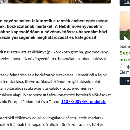
TO
termé
szüret
megma
növén
 egyértelműen feltüntetik a termék emberi egészségre,
esete
ének, kockázatának mértékét. A Nébih növényvédelmi
lenni
émához kapcsolódóan a növényvédőszer-használat házi
szerm
 veszélyességének meghatározását és kategóriáit
melye
2026. 
kis m
Segé
ek
nevezzük azt az élőlényt (pl. kórokozó gomba, gyomnövény,
jelen
nézve
növé
ezelés irányul. A növényvédőszer-használat azonban hatással
Új tá
Élelm
sok felmérése és a kockázatok értékelése. Kiemelt cél a fajok
számá
TO
a fenntartása, illetve az ökoszisztéma-szolgáltatások, mint
növén
tevék
állapításához szükséges vizsgálatokra, az eredmények
össze
slésen alapuló csoportosítására vonatkozó kötelező előírásokat
működ
zóló Európai Parlament és a Tanács
1107/2009/EK rendelet
e
hatósá
árazföldi élőlények adják a vizsgálatok célterületeit: madarak,
él ízeltlábúak (pl. ragadozó atkák, fürkészdarazsak), házi és