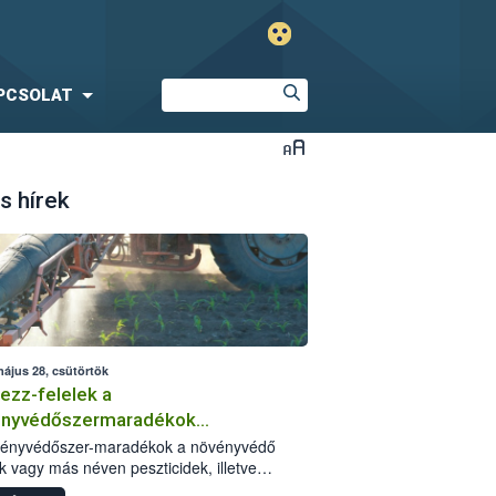
PCSOLAT
s hírek
május 28, csütörtök
ezz-felelek a
ényvédőszermaradékok
zségügyi kockázatáról
vényvédőszer-maradékok a növényvédő
k vagy más néven peszticidek, illetve
stermékeik kis mennyiségei, melyek a