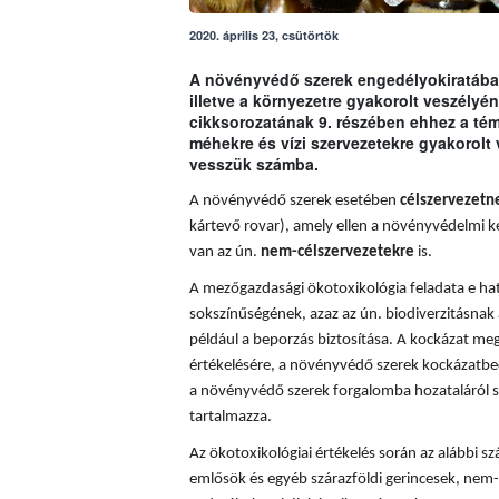
2020. április 23, csütörtök
A növényvédő szerek engedélyokiratában
illetve a környezetre gyakorolt veszély
cikksorozatának 9. részében ehhez a t
méhekre és vízi szervezetekre gyakorolt
vesszük számba.
A növényvédő szerek esetében
célszervezetn
kártevő rovar), amely ellen a növényvédelmi k
van az ún.
nem-célszervezetekre
is.
A mezőgazdasági ökotoxikológia feladata e hatá
sokszínűségének, azaz az ún. biodiverzitásnak 
például a beporzás biztosítása. A
kockázat meg
értékelésére, a növényvédő szerek kockázatbec
a növényvédő szerek forgalomba hozataláról s
tartalmazza.
Az ökotoxikológiai értékelés során az alábbi sz
emlősök és egyéb szárazföldi gerincesek, nem-c