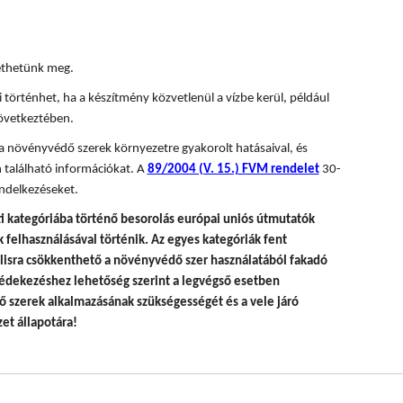
tethetünk meg.
 történhet, ha a készítmény közvetlenül a vízbe kerül, például
övetkeztében.
 a növényvédő szerek környezetre gyakorolt hatásaival, és
 található információkat. A
89/2004 (V. 15.) FVM rendelet
30-
ndelkezéseket.
i kategóriába történő besorolás európai uniós útmutatók
felhasználásával történik.
Az egyes kategóriák fent
álisra csökkenthető a növényvédő szer használatából fakadó
édekezéshez lehetőség szerint a legvégső esetben
 szerek alkalmazásának szükségességét és a vele járó
et állapotára!