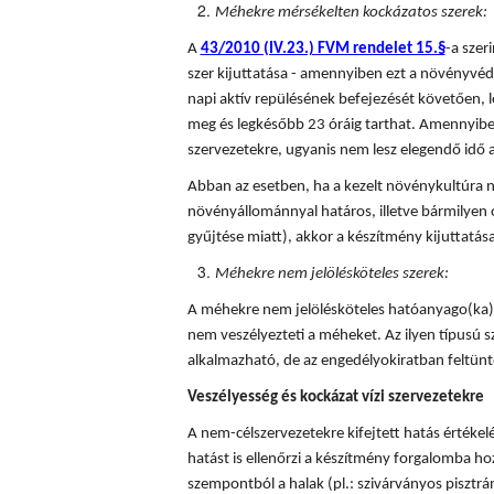
Méhekre mérsékelten kockázatos szerek:
A
43/2010 (IV.23.) FVM rendelet 15.§
-a sze
szer kijuttatása - amennyiben ezt a növényvédő
napi aktív repülésének befejezését követően, l
meg és legkésőbb 23 óráig tarthat. Amennyiben
szervezetekre, ugyanis nem lesz elegendő idő a
Abban az esetben, ha a kezelt növénykultúra n
növényállománnyal határos, illetve bármilyen 
gyűjtése miatt), akkor a készítmény kijuttatá
Méhekre nem jelölésköteles szerek:
A méhekre nem jelölésköteles hatóanyago(ka)t
nem veszélyezteti a méheket. Az ilyen típusú
alkalmazható, de az engedélyokiratban feltünte
Veszélyesség és kockázat vízi szervezetekre
A nem-célszervezetekre kifejtett hatás értékel
hatást is ellenőrzi a készítmény forgalomba hoza
szempontból a halak (pl.: szivárványos pisztráng)