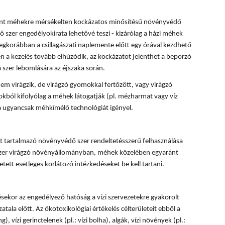
rint méhekre mérsékelten kockázatos minősítésű növényvédő
 szer engedélyokirata lehetővé teszi - kizárólag a házi méhek
egkorábban a csillagászati naplemente előtt egy órával kezdhető
 a kezelés tovább elhúzódik, az kockázatot jelenthet a beporzó
 szer lebomlására az éjszaka során.
em virágzik, de virágzó gyomokkal fertőzött, vagy virágzó
okból kifolyólag a méhek látogatják (pl. mézharmat vagy víz
sa ugyancsak méhkímélő technológiát igényel.
 tartalmazó növényvédő szer rendeltetésszerű felhasználása
 szer virágzó növényállományban, méhek közelében egyaránt
tett esetleges korlátozó intézkedéseket be kell tartani.
ésekor az engedélyező hatóság a vízi szervezetekre gyakorolt
tala előtt. Az ökotoxikológiai értékelés célterületeit ebből a
, vízi gerinctelenek (pl.: vízi bolha), algák, vízi növények (pl.: