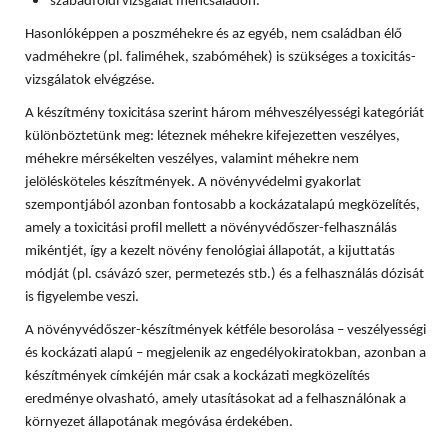
szabadföldi vizsgálat méhcsaládon.
Hasonlóképpen a poszméhekre és az egyéb, nem családban élő
vadméhekre (pl. faliméhek, szabóméhek) is szükséges a toxicitás-
vizsgálatok elvégzése.
A készítmény toxicitása szerint három méhveszélyességi kategóriát
különböztetünk meg: léteznek méhekre kifejezetten veszélyes,
méhekre mérsékelten veszélyes, valamint méhekre nem
jelölésköteles készítmények. A növényvédelmi gyakorlat
szempontjából azonban fontosabb a kockázatalapú megközelítés,
amely a toxicitási profil mellett a növényvédőszer-felhasználás
mikéntjét, így a kezelt növény fenológiai állapotát, a kijuttatás
módját (pl. csávázó szer, permetezés stb.) és a felhasználás dózisát
is figyelembe veszi.
A növényvédőszer-készítmények kétféle besorolása – veszélyességi
és kockázati alapú – megjelenik az engedélyokiratokban, azonban a
készítmények címkéjén már csak a kockázati megközelítés
eredménye olvasható, amely utasításokat ad a felhasználónak a
környezet állapotának megóvása érdekében.