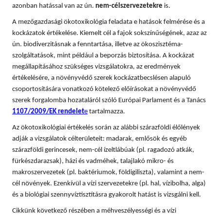
azonban hatással van az ún.
nem-célszervezetekre
is.
A mezőgazdasági ökotoxikológia feladata e hatások felmérése és a
kockázatok értékelése. Kiemelt cél a fajok sokszínűségének, azaz az
ún. biodiverzitásnak a fenntartása, illetve az ökoszisztéma-
szolgáltatások, mint például a beporzás biztosítása. A
kockázat
megállapításához szükséges vizsgálatokra, az eredmények
értékelésére, a növényvédő szerek kockázatbecslésen alapuló
csoportosítására vonatkozó kötelező előírásokat a növényvédő
szerek forgalomba hozataláról szóló Európai Parlament és a Tanács
1107/2009/EK rendelet
e
tartalmazza.
Az ökotoxikológiai értékelés során az alábbi szárazföldi élőlények
adják a vizsgálatok célterületeit: madarak, emlősök és egyéb
szárazföldi gerincesek, nem-cél ízeltlábúak (pl. ragadozó atkák,
fürkészdarazsak), házi és vadméhek, talajlakó mikro- és
makroszervezetek (pl. baktériumok, földigiliszta), valamint a nem-
cél növények. Ezenkívül a vízi szervezetekre (pl. hal, vízibolha, alga)
és a biológiai szennyvíztisztításra gyakorolt hatást is vizsgálni kell.
Cikkünk következő részében a méhveszélyességi és a vízi