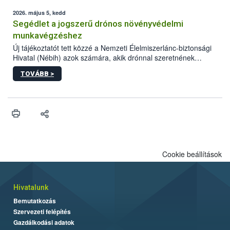
elvárt hatás kifejtéséhez a növényvédő szerek bizonyos
mennyiségének esetenként a kezelt terményeken is jelen kell
2026. május 5, kedd
lennie. Nem minden élelmiszer tartalmaz szermaradékot.
Segédlet a jogszerű drónos növényvédelmi
Azokban az élelmiszerekben is, melyekben kimutathatóak,
munkavégzéshez
általában csak nagyon kis mennyiségben vannak jelen, így nem
Új tájékoztatót tett közzé a Nemzeti Élelmiszerlánc-biztonsági
jelenthetnek kockázatot a fogyasztó egészségére nézve.
Hivatal (Nébih) azok számára, akik drónnal szeretnének
növényvédelmi vagy tápanyag-gazdálkodási tevékenységet
TOVÁBB >
végezni Magyarországon. Az összefoglaló részletesen
szerepelnek a jogszerű működéshez szükséges személyi,
műszaki és hatósági feltételek.
Cookie beállítások
Hivatalunk
Bemutatkozás
Szervezeti felépítés
Gazdálkodási adatok