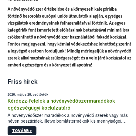
A
növényvédő szer értékelése és a környezeti kategóriába
történő besorolás európai uniós útmutatók alapján, egységes
vizsgálatok eredményeinek felhasználásával történik.
Az egyes
kategóriák fent ismertetett előírásainak betartásával minimálisra
csökkenthető a növényvédő szer használatából fakadó kockázat.
Fontos megjegyezni, hogy
kémiai védekezéshez lehetőség szerint
a legvégső esetben forduljunk! Mindig mérlegeljük a növényvédő
szerek alkalmazásának szükségességét és a vele járó kockázatot az
emberi egészségre és a környezet állapotára!
Friss hírek
2026. május 28, csütörtök
Kérdezz-felelek a növényvédőszermaradékok
egészségügyi kockázatáról
A növényvédőszer-maradékok a növényvédő szerek vagy más
néven peszticidek, illetve bomlástermékeik kis mennyiségei,
melyek a terményekben vagy azok felületén a betakarítást,
TOVÁBB >
szüretelést, illetve tárolást követően is megmaradhatnak. Az