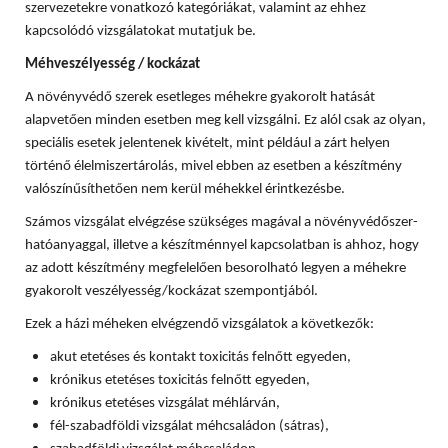
szervezetekre vonatkozó kategóriákat, valamint az ehhez
kapcsolódó vizsgálatokat mutatjuk be.
Méhveszélyesség / kockázat
A növényvédő szerek esetleges méhekre gyakorolt hatását
alapvetően minden esetben meg kell vizsgálni. Ez alól csak az olyan,
speciális esetek jelentenek kivételt, mint például a zárt helyen
történő élelmiszertárolás, mivel ebben az esetben a készítmény
valószínűsíthetően nem kerül méhekkel érintkezésbe.
Számos vizsgálat elvégzése szükséges magával a növényvédőszer-
hatóanyaggal, illetve a készítménnyel kapcsolatban is ahhoz, hogy
az adott készítmény megfelelően besorolható legyen a méhekre
gyakorolt veszélyesség/kockázat szempontjából.
Ezek a házi méheken elvégzendő vizsgálatok a következők:
akut etetéses és kontakt toxicitás felnőtt egyeden,
krónikus etetéses toxicitás felnőtt egyeden,
krónikus etetéses vizsgálat méhlárván,
fél-szabadföldi vizsgálat méhcsaládon (sátras),