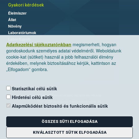
Gyakori kérdések
Élelmiszer
Állat
Növény
Laboratóriumok
Labor/Egyéb
Adatkezelési tájékoztatónkban
megismerheti, hogyan
gondoskodunk személyes adatai védelméről. Weboldalunk
cookie-kat (sütiket) használ a jobb felhasználói élmény
érdekében, melynek biztosításához kérjük, kattintson az
„Elfogadom” gombra.
Statisztikai célú sütik
Nemzeti Élelmiszerlánc-biztonsági Hivatal
Hirdetési célú sütik
Cím: 1024 Budapest, Keleti Károly utca. 24.
Alapműködést biztosító és funkcionális sütik
Levelezési cím: 1525 Budapest. Pf. 30.
ÖSSZES SÜTI ELFOGADÁSA
E-mail:
ugyfelszolgalat@nebih.gov.hu
Zöld szám: 06-80/263-244
KIVÁLASZTOTT SÜTIK ELFOGADÁSA
Telefon: 06-1/ 336-9000