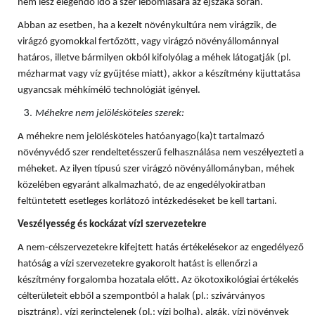
nem lesz elegendő idő a szer lebomlására az éjszaka során.
Abban az esetben, ha a kezelt növénykultúra nem virágzik, de
virágzó gyomokkal fertőzött, vagy virágzó növényállománnyal
határos, illetve bármilyen okból kifolyólag a méhek látogatják (pl.
mézharmat vagy víz gyűjtése miatt), akkor a készítmény kijuttatása
ugyancsak méhkímélő technológiát igényel.
Méhekre nem jelölésköteles szerek:
A méhekre nem jelölésköteles hatóanyago(ka)t tartalmazó
növényvédő szer rendeltetésszerű felhasználása nem veszélyezteti a
méheket. Az ilyen típusú szer virágzó növényállományban, méhek
közelében egyaránt alkalmazható, de az engedélyokiratban
feltüntetett esetleges korlátozó intézkedéseket be kell tartani.
Veszélyesség és kockázat vízi szervezetekre
A nem-célszervezetekre kifejtett hatás értékelésekor az engedélyező
hatóság a vízi szervezetekre gyakorolt hatást is ellenőrzi a
készítmény forgalomba hozatala előtt. Az ökotoxikológiai értékelés
célterületeit ebből a szempontból a halak (pl.: szivárványos
pisztráng), vízi gerinctelenek (pl.: vízi bolha), algák, vízi növények