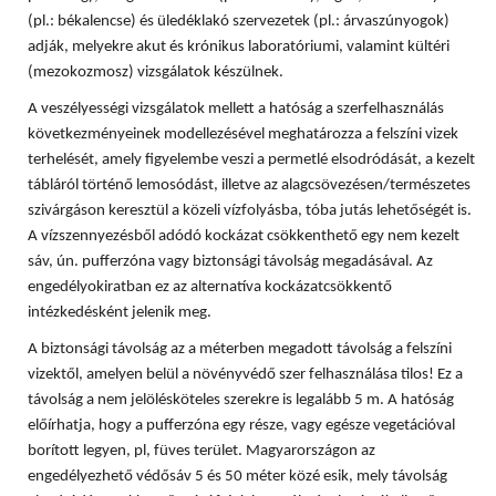
(pl.: békalencse) és üledéklakó szervezetek (pl.: árvaszúnyogok)
adják, melyekre akut és krónikus laboratóriumi, valamint kültéri
(mezokozmosz) vizsgálatok készülnek.
A veszélyességi vizsgálatok mellett a hatóság a szerfelhasználás
következményeinek modellezésével meghatározza a felszíni vizek
terhelését, amely figyelembe veszi a permetlé elsodródását, a kezelt
tábláról történő lemosódást, illetve az alagcsövezésen/természetes
szivárgáson keresztül a közeli vízfolyásba, tóba jutás lehetőségét is.
A vízszennyezésből adódó kockázat csökkenthető egy nem kezelt
sáv, ún. pufferzóna vagy biztonsági távolság megadásával. Az
engedélyokiratban ez az alternatíva kockázatcsökkentő
intézkedésként jelenik meg.
A biztonsági távolság az a méterben megadott távolság a felszíni
vizektől, amelyen belül a növényvédő szer felhasználása tilos! Ez a
távolság a nem jelölésköteles szerekre is legalább 5 m. A hatóság
előírhatja, hogy a pufferzóna egy része, vagy egésze vegetációval
borított legyen, pl, füves terület. Magyarországon az
engedélyezhető védősáv 5 és 50 méter közé esik, mely távolság