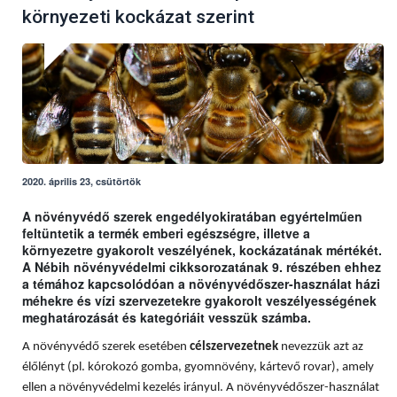
környezeti kockázat szerint
2020. április 23, csütörtök
A növényvédő szerek engedélyokiratában egyértelműen
feltüntetik a termék emberi egészségre, illetve a
környezetre gyakorolt veszélyének, kockázatának mértékét.
A Nébih növényvédelmi cikksorozatának 9. részében ehhez
a témához kapcsolódóan a növényvédőszer-használat házi
méhekre és vízi szervezetekre gyakorolt veszélyességének
meghatározását és kategóriáit vesszük számba.
A növényvédő szerek esetében
célszervezetnek
nevezzük azt az
élőlényt (pl. kórokozó gomba, gyomnövény, kártevő rovar), amely
ellen a növényvédelmi kezelés irányul. A növényvédőszer-használat