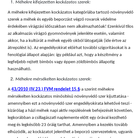
Méhekre kifejezetten kockázatos szerek:
A méhekre kifejezetten kockázatos kategóriába tartozó növényvédő
szerek a méhek és egyéb beporzást végző rovarok védelme
érdekében virágzási időszakban nem alkalmazhatóak! Ezenkívül tilos
az alkalmazás virágzó gyomnövények jelenléte esetén, valamint
akkor, ha a kultúrát a méhek egyéb okból látogatják (ide értve az
átrepülést is). Az engedélyokirat előírhat további szigorításokat is a
fenológiai állapot alapján: így például azt, hogy a készítmény a
legfeljebb rejtett bimbós vagy éppen zöldbimbós állapotig
használható.
Méhekre mérsékelten kockázatos szerek:
A
43/2010 (IV.23.) FVM rendelet 15.§
-a szerint méhekre
mérsékelten kockázatos minősítésű növényvédő szer kijuttatása -
amennyiben ezt a növényvédő szer engedélyokirata lehetővé teszi -
kizárólag a házi méhek napi aktív repülésének befejezését követően,
legkorábban a csillagászati naplemente előtt egy órával kezdhető
meg és legkésőbb 23 óráig tarthat. Amennyiben a kezelés tovább
elhúzódik, az kockázatot jelenthet a beporzó szervezetekre, ugyanis