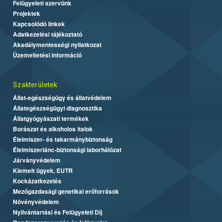
Felügyeleti szervünk
Projektek
Kapcsolódó linkek
Adatkezelési tájékoztató
Akadálymentességi nyilatkozat
Üzemeltetési információ
Szakterületek
Állat-egészségügy és állatvédelem
Állategészségügyi diagnosztika
Állatgyógyászati termékek
Borászat és alkoholos italok
Élelmiszer- és takarmánybiztonság
Élelmiszerlánc-biztonsági laborhálózat
Járványvédelem
Kiemelt ügyek, EUTR
Kockázatkezelés
Mezőgazdasági genetikai erőforrások
Növényvédelem
Nyilvántartási és Felügyeleti Díj