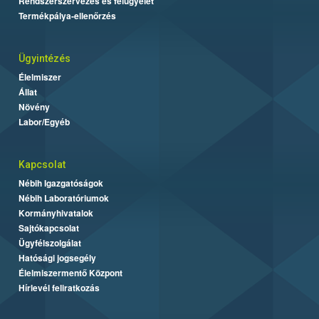
Rendszerszervezés és felügyelet
Termékpálya-ellenőrzés
Ügyintézés
Élelmiszer
Állat
Növény
Labor/Egyéb
Kapcsolat
Nébih Igazgatóságok
Nébih Laboratóriumok
Kormányhivatalok
Sajtókapcsolat
Ügyfélszolgálat
Hatósági jogsegély
Élelmiszermentő Központ
Hírlevél feliratkozás