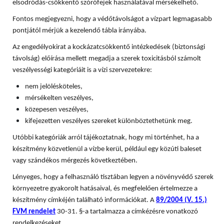
elsodródás-csökkentő szórófejek használatával mérsékelhető.
Fontos megjegyezni, hogy a védőtávolságot a vízpart legmagasabb
pontjától mérjük a kezelendő tábla irányába.
Az engedélyokirat a kockázatcsökkentő intézkedések (biztonsági
távolság) előírása mellett megadja a szerek toxicitásból számolt
veszélyességi kategóriáit is a vízi szervezetekre:
nem jelölésköteles,
mérsékelten veszélyes,
közepesen veszélyes,
kifejezetten veszélyes szereket különböztethetünk meg.
Utóbbi kategóriák arról tájékoztatnak, hogy mi történhet, ha a
készítmény közvetlenül a vízbe kerül, például egy közúti baleset
vagy szándékos mérgezés következtében.
Lényeges, hogy a felhasználó tisztában legyen a növényvédő szerek
környezetre gyakorolt hatásaival, és megfelelően értelmezze a
készítmény címkéjén található információkat. A
89/2004 (V. 15.)
FVM rendelet
30-31. §-a tartalmazza a címkézésre vonatkozó
rendelkezéseket.