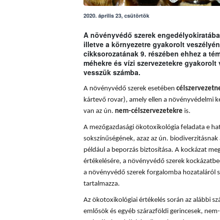
2020. április 23, csütörtök
A növényvédő szerek engedélyokiratában
illetve a környezetre gyakorolt veszély
cikksorozatának 9. részében ehhez a t
méhekre és vízi szervezetekre gyakorolt
vesszük számba.
A növényvédő szerek esetében
célszervezetn
kártevő rovar), amely ellen a növényvédelmi k
van az ún.
nem-célszervezetekre
is.
A mezőgazdasági ökotoxikológia feladata e hatá
sokszínűségének, azaz az ún. biodiverzitásnak 
például a beporzás biztosítása. A
kockázat meg
értékelésére, a növényvédő szerek kockázatbec
a növényvédő szerek forgalomba hozataláról s
tartalmazza.
Az ökotoxikológiai értékelés során az alábbi sz
emlősök és egyéb szárazföldi gerincesek, nem-c