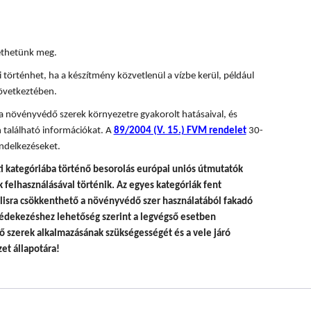
tethetünk meg.
 történhet, ha a készítmény közvetlenül a vízbe kerül, például
övetkeztében.
 a növényvédő szerek környezetre gyakorolt hatásaival, és
 található információkat. A
89/2004 (V. 15.) FVM rendelet
30-
ndelkezéseket.
i kategóriába történő besorolás európai uniós útmutatók
felhasználásával történik.
Az egyes kategóriák fent
álisra csökkenthető a növényvédő szer használatából fakadó
édekezéshez lehetőség szerint a legvégső esetben
 szerek alkalmazásának szükségességét és a vele járó
et állapotára!