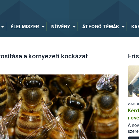
ÉLELMISZER
NÖVÉNY
ÁTFOGÓ TÉMÁK
KA
osítása a környezeti kockázat
Fris
2026. 
Kérd
növ
egés
A nö
szere
bomlá