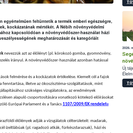
TO
termé
szüret
megma
növén
 egyértelműen feltüntetik a termék emberi egészségre,
esete
ének, kockázatának mértékét. A Nébih növényvédelmi
lenni
émához kapcsolódóan a növényvédőszer-használat házi
szerm
 veszélyességének meghatározását és kategóriáit
melye
2026. 
kis m
Segé
ek
nevezzük azt az élőlényt (pl. kórokozó gomba, gyomnövény,
jelen
nézve
növé
ezelés irányul. A növényvédőszer-használat azonban hatással
Új tá
Élelm
sok felmérése és a kockázatok értékelése. Kiemelt cél a fajok
számá
TO
a fenntartása, illetve az ökoszisztéma-szolgáltatások, mint
növén
tevék
állapításához szükséges vizsgálatokra, az eredmények
össze
slésen alapuló csoportosítására vonatkozó kötelező előírásokat
működ
zóló Európai Parlament és a Tanács
1107/2009/EK rendelet
e
hatósá
árazföldi élőlények adják a vizsgálatok célterületeit: madarak,
él ízeltlábúak (pl. ragadozó atkák, fürkészdarazsak), házi és