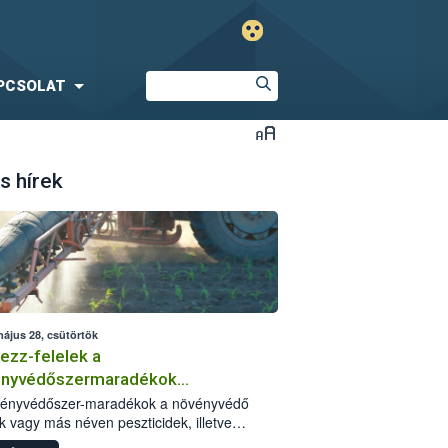
PCSOLAT
s hírek
május 28, csütörtök
ezz-felelek a
ényvédőszermaradékok
zségügyi kockázatáról
vényvédőszer-maradékok a növényvédő
k vagy más néven peszticidek, illetve
stermékeik kis mennyiségei, melyek a