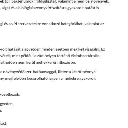
k (pl. baktériumok, földigiliszta), valamint a nem-cél növények.
, alga) és a biológiai szennyvíztisztításra gyakorolt hatást is
 és a vízi szervezetekre vonatkozó kategóriákat, valamint az
olt hatását alapvetően minden esetben meg kell vizsgálni. Ez
ivételt, mint például a zárt helyen történő élelmiszertárolás,
űsíthetően nem kerül méhekkel érintkezésbe.
 a növényvédőszer-hatóanyaggal, illetve a készítménnyel
ény megfelelően besorolható legyen a méhekre gyakorolt
 következők:
 egyeden,
n,
ras),