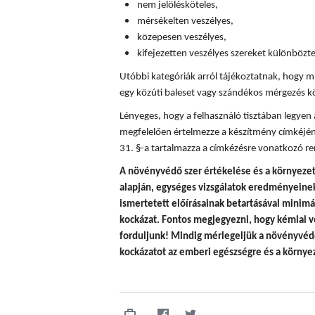
nem jelölésköteles,
mérsékelten veszélyes,
közepesen veszélyes,
kifejezetten veszélyes szereket különböz
Utóbbi kategóriák arról tájékoztatnak, hogy mi
egy közúti baleset vagy szándékos mérgezés k
Lényeges, hogy a felhasználó tisztában legyen
megfelelően értelmezze a készítmény címkéjén
31. §-a tartalmazza a címkézésre vonatkozó re
A
növényvédő szer értékelése és a környezet
alapján, egységes vizsgálatok eredményeinek 
ismertetett előírásainak betartásával minim
kockázat. Fontos megjegyezni, hogy
kémiai v
forduljunk! Mindig mérlegeljük a növényvédő
kockázatot az emberi egészségre és a környez