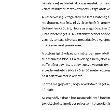
békalencse) és üledéklakó szervezetek (pl.: á
valamint kültéri (mezokozmosz) vizsgálatok ké
A veszélyességi vizsgálatok mellett a hatóság
meghatározza a felszíni vizek terhelését, amely
történő lemosódást, illetve az alagcsövezésen/
jutás lehetőségét is. A vízszennyezésből adód
vagy biztonsági távolság megadásával. Az enge
intézkedésként jelenik meg.
A biztonsági távolság az a méterben megadott t
felhasználása tilos! Ez a távolság a nem jelölés
pufferzóna egy része, vagy egésze vegetációval
engedélyezhető védősáv 5 és 50 méter közé es
használatával mérsékelhető.
Fontos megjegyezni, hogy a védőtávolságot a 
irányába.
Az engedélyokirat a kockázatcsökkentő intézke
toxicitásból számolt veszélyességi kategóriáit is