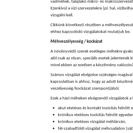
vadméhek, talajlakó mikro- és makroszervezete
Ezenkívül a vízi szervezetekre (pl. hal, vízibolha
vizsgálni kell.
Cikkünk következő részében a méhveszélyességi
ehhez kapcsolódó vizsgálatokat mutatjuk be.
Méhveszélyesség / kockázat
A növényvédő szerek esetleges méhekre gyakor
alól csak az olyan, speciális esetek jelentenek k
mivel ebben az esetben a készítmény valószín
Számos vizsgálat elvégzése szükséges magával
kapcsolatban is ahhoz, hogy az adott készítm
veszélyesség/kockázat szempontjából.
Ezek a házi méheken elvégzendő vizsgálatok a
akut etetéses és kontakt toxicitás felnőtt
krónikus etetéses toxicitás felnőtt egyede
krónikus etetéses vizsgálat méhlárván,
fél-szabadföldi vizsgálat méhcsaládon (sát