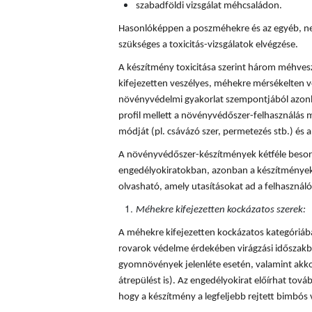
szabadföldi vizsgálat méhcsaládon.
Hasonlóképpen a poszméhekre és az egyéb, ne
szükséges a toxicitás-vizsgálatok elvégzése.
A készítmény toxicitása szerint három méhves
kifejezetten veszélyes, méhekre mérsékelten v
növényvédelmi gyakorlat szempontjából azonba
profil mellett a növényvédőszer-felhasználás mi
módját (pl. csávázó szer, permetezés stb.) és a 
A növényvédőszer-készítmények kétféle besorol
engedélyokiratokban, azonban a készítmények
olvasható, amely utasításokat ad a felhaszná
Méhekre kifejezetten kockázatos szerek:
A méhekre kifejezetten kockázatos kategóriá
rovarok védelme érdekében virágzási időszakba
gyomnövények jelenléte esetén, valamint akkor
átrepülést is). Az engedélyokirat előírhat tovább
hogy a készítmény a legfeljebb rejtett bimbós