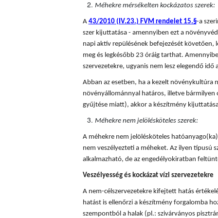
Méhekre mérsékelten kockázatos szerek:
A
43/2010 (IV.23.) FVM rendelet 15.§
-a sze
szer kijuttatása - amennyiben ezt a növényvédő
napi aktív repülésének befejezését követően, l
meg és legkésőbb 23 óráig tarthat. Amennyiben
szervezetekre, ugyanis nem lesz elegendő idő a
Abban az esetben, ha a kezelt növénykultúra n
növényállománnyal határos, illetve bármilyen 
gyűjtése miatt), akkor a készítmény kijuttatá
Méhekre nem jelölésköteles szerek:
A méhekre nem jelölésköteles hatóanyago(ka)t
nem veszélyezteti a méheket. Az ilyen típusú
alkalmazható, de az engedélyokiratban feltünte
Veszélyesség és kockázat vízi szervezetekre
A nem-célszervezetekre kifejtett hatás értékel
hatást is ellenőrzi a készítmény forgalomba hoza
szempontból a halak (pl.: szivárványos pisztráng)