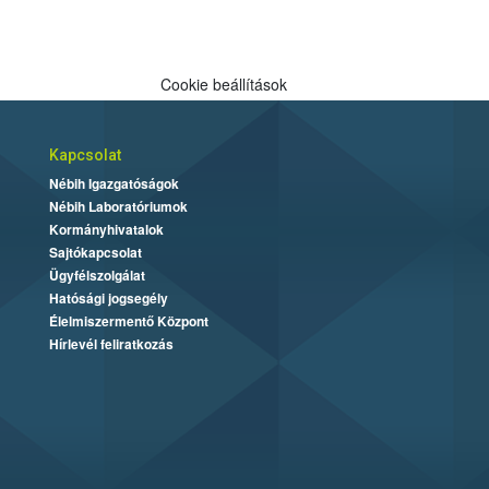
Cookie beállítások
Kapcsolat
Nébih Igazgatóságok
Nébih Laboratóriumok
Kormányhivatalok
Sajtókapcsolat
Ügyfélszolgálat
Hatósági jogsegély
Élelmiszermentő Központ
Hírlevél feliratkozás