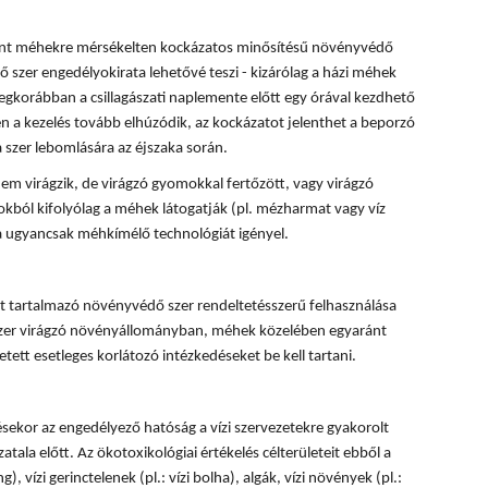
rint méhekre mérsékelten kockázatos minősítésű növényvédő
 szer engedélyokirata lehetővé teszi - kizárólag a házi méhek
egkorábban a csillagászati naplemente előtt egy órával kezdhető
 a kezelés tovább elhúzódik, az kockázatot jelenthet a beporzó
 szer lebomlására az éjszaka során.
em virágzik, de virágzó gyomokkal fertőzött, vagy virágzó
okból kifolyólag a méhek látogatják (pl. mézharmat vagy víz
sa ugyancsak méhkímélő technológiát igényel.
 tartalmazó növényvédő szer rendeltetésszerű felhasználása
 szer virágzó növényállományban, méhek közelében egyaránt
tett esetleges korlátozó intézkedéseket be kell tartani.
ésekor az engedélyező hatóság a vízi szervezetekre gyakorolt
tala előtt. Az ökotoxikológiai értékelés célterületeit ebből a
, vízi gerinctelenek (pl.: vízi bolha), algák, vízi növények (pl.: