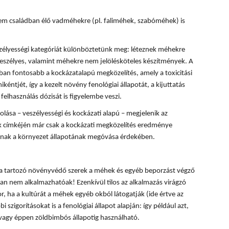
m családban élő vadméhekre (pl. faliméhek, szabóméhek) is
zélyességi kategóriát különböztetünk meg: léteznek méhekre
eszélyes, valamint méhekre nem jelölésköteles készítmények. A
n fontosabb a kockázatalapú megközelítés, amely a toxicitási
kéntjét, így a kezelt növény fenológiai állapotát, a kijuttatás
felhasználás dózisát is figyelembe veszi.
ása – veszélyességi és kockázati alapú – megjelenik az
 címkéjén már csak a kockázati megközelítés eredménye
lónak a környezet állapotának megóvása érdekében.
ba tartozó növényvédő szerek a méhek és egyéb beporzást végző
n nem alkalmazhatóak! Ezenkívül tilos az alkalmazás virágzó
, ha a kultúrát a méhek egyéb okból látogatják (ide értve az
i szigorításokat is a fenológiai állapot alapján: így például azt,
 vagy éppen zöldbimbós állapotig használható.