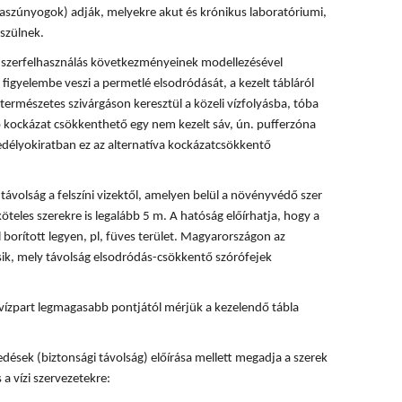
rvaszúnyogok) adják, melyekre akut és krónikus laboratóriumi,
szülnek.
 a szerfelhasználás következményeinek modellezésével
 figyelembe veszi a permetlé elsodródását, a kezelt tábláról
természetes szivárgáson keresztül a közeli vízfolyásba, tóba
ó kockázat csökkenthető egy nem kezelt sáv, ún. pufferzóna
délyokiratban ez az alternatíva kockázatcsökkentő
ávolság a felszíni vizektől, amelyen belül a növényvédő szer
köteles szerekre is legalább 5 m. A hatóság előírhatja, hogy a
 borított legyen, pl, füves terület. Magyarországon az
ik, mely távolság elsodródás-csökkentő szórófejek
vízpart legmagasabb pontjától mérjük a kezelendő tábla
dések (biztonsági távolság) előírása mellett megadja a szerek
 a vízi szervezetekre: