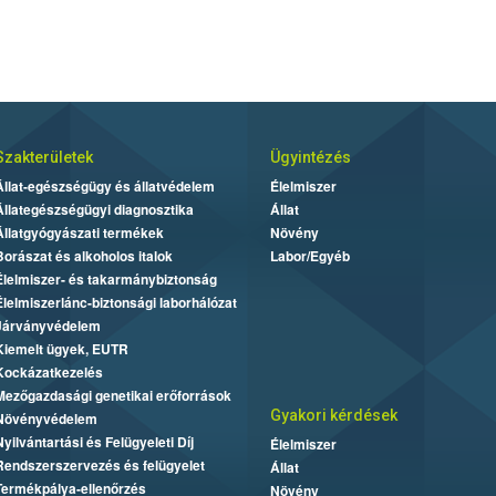
Szakterületek
Ügyintézés
Állat-egészségügy és állatvédelem
Élelmiszer
Állategészségügyi diagnosztika
Állat
Állatgyógyászati termékek
Növény
Borászat és alkoholos italok
Labor/Egyéb
Élelmiszer- és takarmánybiztonság
Élelmiszerlánc-biztonsági laborhálózat
Járványvédelem
Kiemelt ügyek, EUTR
Kockázatkezelés
Mezőgazdasági genetikai erőforrások
Gyakori kérdések
Növényvédelem
Nyilvántartási és Felügyeleti Díj
Élelmiszer
Rendszerszervezés és felügyelet
Állat
Termékpálya-ellenőrzés
Növény